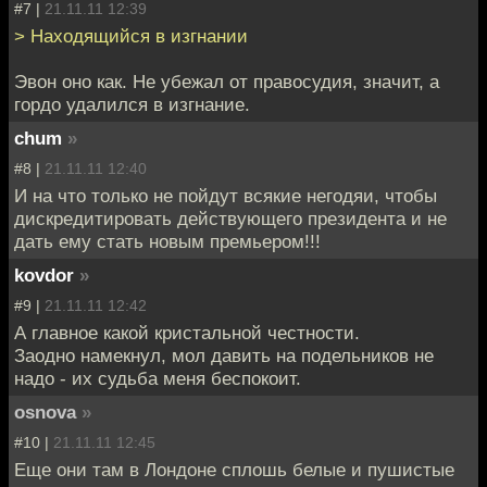
#7 |
21.11.11 12:39
> Находящийся в изгнании
Эвон оно как. Не убежал от правосудия, значит, а
гордо удалился в изгнание.
chum
»
#8 |
21.11.11 12:40
И на что только не пойдут всякие негодяи, чтобы
дискредитировать действующего президента и не
дать ему стать новым премьером!!!
kovdor
»
#9 |
21.11.11 12:42
А главное какой кристальной честности.
Заодно намекнул, мол давить на подельников не
надо - их судьба меня беспокоит.
osnova
»
#10 |
21.11.11 12:45
Еще они там в Лондоне сплошь белые и пушистые