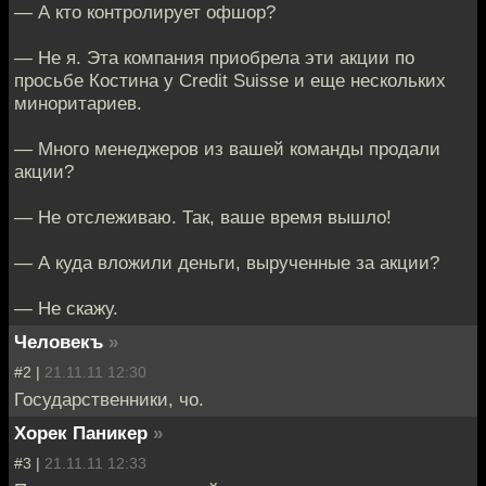
— А кто контролирует офшор?
— Не я. Эта компания приобрела эти акции по
просьбе Костина у Credit Suisse и еще нескольких
миноритариев.
— Много менеджеров из вашей команды продали
акции?
— Не отслеживаю. Так, ваше время вышло!
— А куда вложили деньги, вырученные за акции?
— Не скажу.
Человекъ
»
#2 |
21.11.11 12:30
Государственники, чо.
Хорек Паникер
»
#3 |
21.11.11 12:33