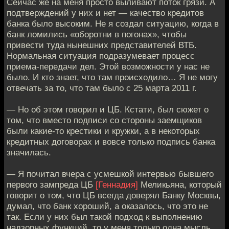
Сейчас же на меня просто выливают поток грязи. А
подтверждений у них и нет — качество кредитов
банка было высоким. Не я создал ситуацию, когда в
банк ломились «оборотни в погонах», чтобы
привести туда нынешних представителей ВТБ.
Нормальная ситуация подразумевает процесс
приема-передачи дел. Этой возможности у нас не
было. И кто знает, что там происходило… Я не могу
отвечать за то, что там было с 25 марта 2011 г.
— Но об этом говорил и ЦБ. Кстати, был сюжет о
том, что вместо подписи со стороны заемщиков
были какие-то крестики и кружки, а в некоторых
кредитных договорах и вовсе только подпись банка
значилась.
— Я почитал вчера с усмешкой интервью бывшего
первого зампреда ЦБ
[Геннадия]
Меликьяна, который
говорит о том, что ЦБ всегда доверял Банку Москвы,
думал, что банк хороший, а оказалось, что это не
так. Если у них был такой подход к выполнению
надзорных функций, то у меня только одна мысль