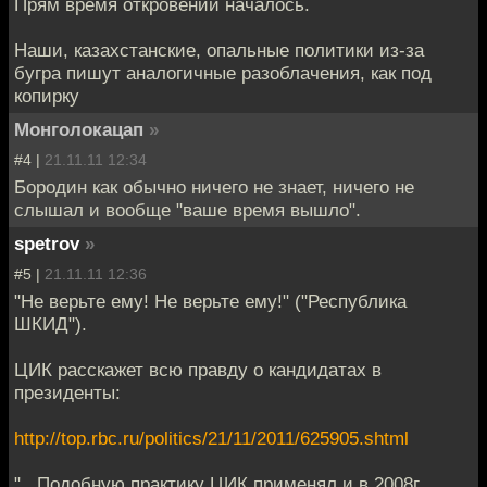
Прям время откровений началось.
Наши, казахстанские, опальные политики из-за
бугра пишут аналогичные разоблачения, как под
копирку
Монголокацап
»
#4 |
21.11.11 12:34
Бородин как обычно ничего не знает, ничего не
слышал и вообще "ваше время вышло".
spetrov
»
#5 |
21.11.11 12:36
"Не верьте ему! Не верьте ему!" ("Республика
ШКИД").
ЦИК расскажет всю правду о кандидатах в
президенты:
http://top.rbc.ru/politics/21/11/2011/625905.shtml
"...Подобную практику ЦИК применял и в 2008г.,