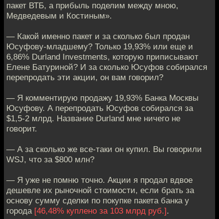
пакет ВТБ, а прибыль поделим между мною,
Медведевым и Костиным».
— Какой именно пакет и за сколько был продан
Юсуфову-младшему? Только 19,93% или еще и
6,86% Durland Investments, которую приписывают
Елене Батуриной? И за сколько Юсуфов собирался
перепродать эти акции, он вам говорил?
— Я комментирую продажу 19,93% Банка Москвы
Юсуфову. А перепродать Юсуфов собирался за
$1,5-2 млрд. Название Durland мне ничего не
говорит.
— А за сколько же все-таки он купил. Вы говорили
WSJ, что за $800 млн?
— Я уже не помню точно. Акции я продал вдвое
дешевле их рыночной стоимости, если брать за
основу сумму сделки по покупке пакета банка у
города
[46,48% куплено за 103 млрд руб.]
.