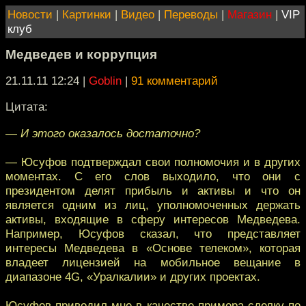
Новости
|
Картинки
|
Видео
|
Переводы
|
Магазин
|
VIP
клуб
Медведев и коррупция
21.11.11 12:24
|
Goblin
|
91 комментарий
Цитата:
— И этого оказалось достаточно?
— Юсуфов подтверждал свои полномочия и в других
моментах. С его слов выходило, что они с
президентом делят прибыль и активы и что он
является одним из лиц, уполномоченных держать
активы, входящие в сферу интересов Медведева.
Например, Юсуфов сказал, что представляет
интересы Медведева в «Основе телеком», которая
владеет лицензией на мобильное вещание в
диапазоне 4G, «Уралкалии» и других проектах.
Юсуфов приводил мне в качестве примера сделку по