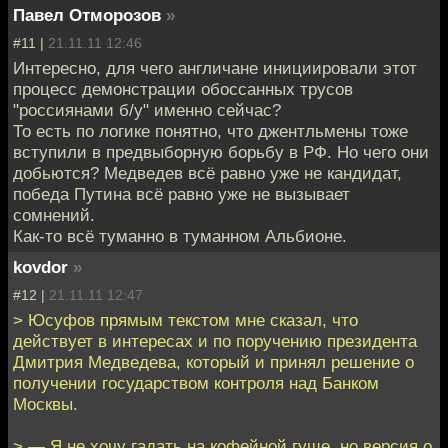
Павел Отморозов
»
#11 |
21.11.11 12:46
Интересно, для чего англичане инициировали этот
процесс демонстрации обоссанных трусов
"россиянами б/у" именно сейчас?
То есть по логике понятно, что джентльмены тоже
вступили в предвыборную борьбу в РФ. Но чего они
добьются? Медведев всё равно уже не кандидат,
победа Путина всё равно уже не вызывает
сомнений.
Как-то всё туманно в туманном Альбионе.
kovdor
»
#12 |
21.11.11 12:47
> Юсуфов прямым текстом мне сказал, что
действует в интересах и по поручению президента
Дмитрия Медведева, который и принял решение о
получении государством контроля над Банком
Москвы.
> — Я не хочу гадать на кофейной гуще, но версия о