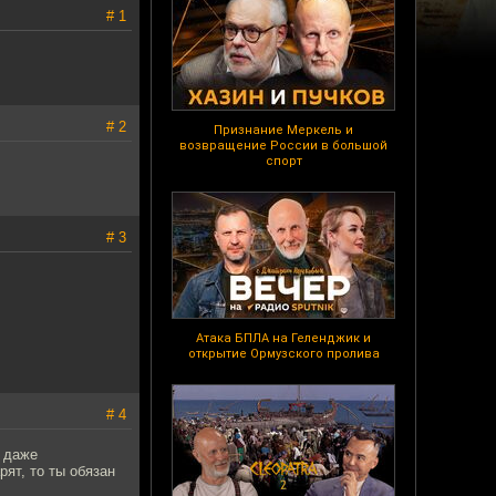
# 1
# 2
Признание Меркель и
возвращение России в большой
спорт
# 3
Атака БПЛА на Геленджик и
открытие Ормузского пролива
# 4
, даже
ят, то ты обязан