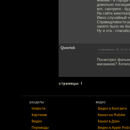
мнение - в городе
довольно посещаем
вот, смотрите - бу
На сайте кинотеат
Имхо случайный ч
Справедливости ра
занято было не бо
Ну и эта - спасиб
Qwertek
отправлено 31.12.11 
Посмотрел фильм 
магазинов? Хотело
cтраницы: 1
разделы
видео
Новости
Видео в Контакте
Картинки
Канал на Rutube
Видео
Канал в Дзен
Переводы
Видео в Apple Podc