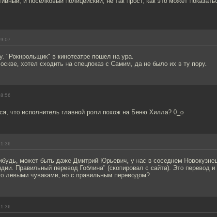
ивный, и поселковый полицейский, не так прост, как это может показать
19:07
. "Рокнрольщик" в кинотеатре пошел на ура.
оскве, хотел сходить на спецпоказ с Самим, да не было их в ту пору.
18:56
ся, что исполнитель главной роли похож на Беню Хилла? 0_о
21:36
нибудь, может быть даже Дмитрий Юрьевич, у нас в соседнем Новокузне
ии. Правильный перевод Гоблина" (скопировал с сайта). Это перевод и
то левыми чуваками, но с правильным переводом?
21:36