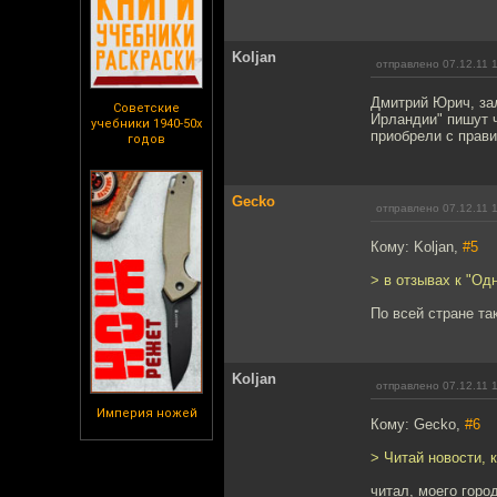
Koljan
отправлено 07.12.11 
Дмитрий Юрич, зал
Советские
Ирландии" пишут ч
учебники 1940-50х
приобрели с прав
годов
Gecko
отправлено 07.12.11 
Кому: Koljan,
#5
> в отзывах к "О
По всей стране та
Koljan
отправлено 07.12.11 
Империя ножей
Кому: Gecko,
#6
> Читай новости, 
читал, моего горо