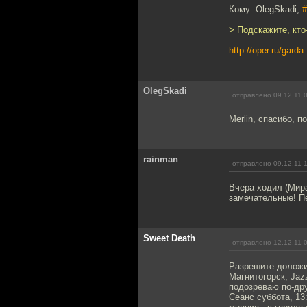
Кому: OlegSkadi,
#
> Подскажите, кто
http://oper.ru/garda
OlegSkadi
отправлено 09.12.11 
Merlin, cпасибо, п
rainman
отправлено 09.12.11 
Вчера ходил (Мир
замечательные! Пе
Sweet Death
отправлено 12.12.11 
Разрешите доложи
Магнитогорск, Jaz
подозреваю по-др
Сеанс суббота, 13