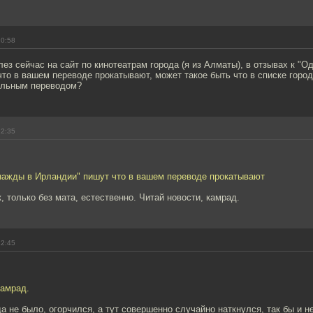
10:58
ез сейчас на сайт по кинотеатрам города (я из Алматы), в отзывах к "О
то в вашем переводе прокатывают, может такое быть что в списке город
ильным переводом?
12:35
днажды в Ирландии" пишут что в вашем переводе прокатывают
к, только без мата, естественно. Читай новости, камрад.
12:45
камрад.
да не было, огорчился, а тут совершенно случайно наткнулся, так бы и не