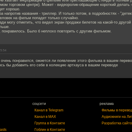
 не хватает информации о фильме или приглашающие стенды в полный ро
ом торговом центре). Может - видеоролик-обращение короткий делать - 
дет хорошо.
ра напротив названия - триллер. И только потом, в подробностях - "детек
еловек на фильм попадет только случайно.
ди могу отметить, что видел экран продажи билетов на какой-то другой
льше.
о, понравилось. Было б неплохо повторить с другим фильмом.
15:54
очень понравился, ожиется ли появление этого фильма в вашем перево
сь бы добавить его себе в колекцию артхауса в вашем переводе
соцсети
реклама
Канал в Telegram
Фильмы в перево
Канал в MAX
Аудиокниги на Ли
Группа в Контакте
Разработка сайто
asts
Гоблин в Контакте