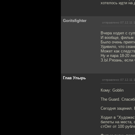
хотелось идти на 
Goritsfighter
отправлено 07.12.11 
Вчера ходил с суп
И вообще, фильм 
Было очень приятн
Удивило, что сеан
Может как следств
Ну и пара 18-20 л
З.Ы.Рязань, если 
Глав Упырь
отправлено 07.12.11 
Кому: Goblin
The Guard. Спасиб
Сегодня заценил. 
Ходил в "Художест
билеты на места, 
стОят от 100 рубл