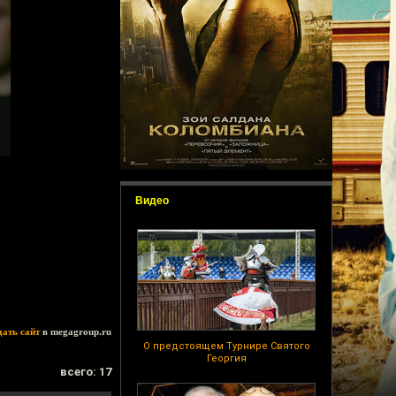
Видео
дать сайт
в megagroup.ru
О предстоящем Турнире Святого
Георгия
всего: 17