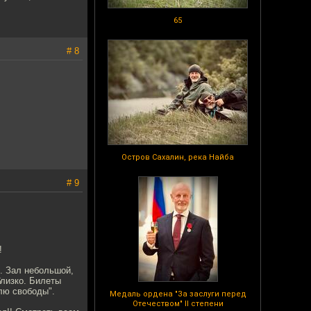
65
# 8
Остров Сахалин, река Найба
# 9
!
е. Зал небольшой,
близко. Билеты
елю свободы".
Медаль ордена "За заслуги перед
Отечеством" II степени