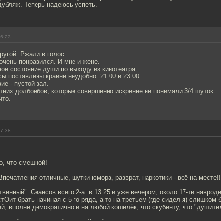
дубляж. Теперь надеюсь успеть.
16:23
ругой. Ржали в голос.
очень понравился. И мне и жене.
ое состояние души по выходу из кинотеатра.
сы поставлены крайне неудобно: 21.00 и 23.00
ие - пустой зал.
етних долбоебов, которые совершенно искренне не понимали 3/4 шуток.
что.
17:38
о, что смешной!
Впечатления отличные, шутки-юмора, разврат, наркотики - всё на месте!!
венный". Сеансов всего 2-а: в 13:25 и уже вечером, около 17-ти наврод
стОит брать начиная с 5-го ряда, а то на третьем (где сидел я) слишком 
ей, вполне демократично и на любой кошелёк, что скубенту, что "душит