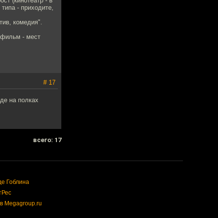
ст (кинотеатр - в
типа - приходите,
тив, комедия".
 фильм - мест
# 17
де на полках
всего: 17
де Гоблина
тРес
в Megagroup.ru