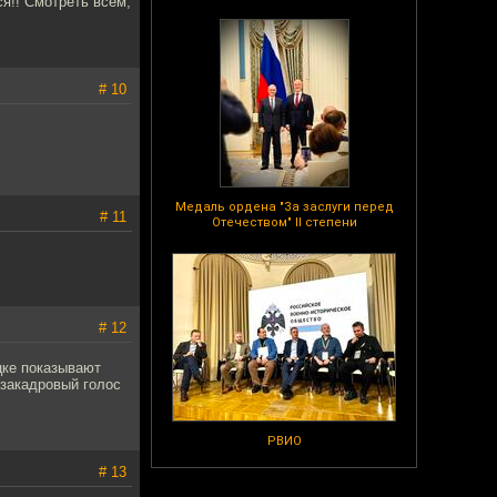
ся!! Смотреть всем,
# 10
Медаль ордена "За заслуги перед
# 11
Отечеством" II степени
# 12
цке показывают
 закадровый голос
РВИО
# 13