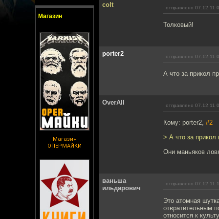
colt
отправлено 07.12.11 
Магазин
Толковый!
porter2
отправлено 07.12.11 
А что за прикол пр
OverAll
отправлено 07.12.11 
Кому: porter2,
#2
> А что за прикол 
Магазин
ОПЕРМАЙКИ
Они маньяков ловя
ваньша
отправлено 07.12.11 
ильдарович
Это атомная шутка
отвратительным по
относится к культ