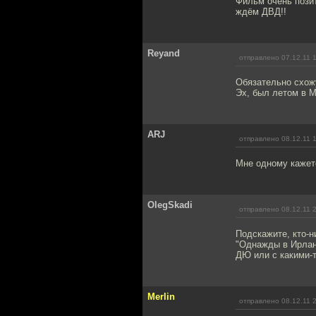
Фильм очень позит
ждём ДВД!!
Reyand
отправлено 07.12.11 
Обязательно схожу
Эх, был летом в М
ARJ
отправлено 08.12.11 
Мне одному кажет
OlegSkadi
отправлено 08.12.11 
Подскажите, кто-
"Однажды в Ирланд
ДЮ или с какими-
Merlin
отправлено 08.12.11 