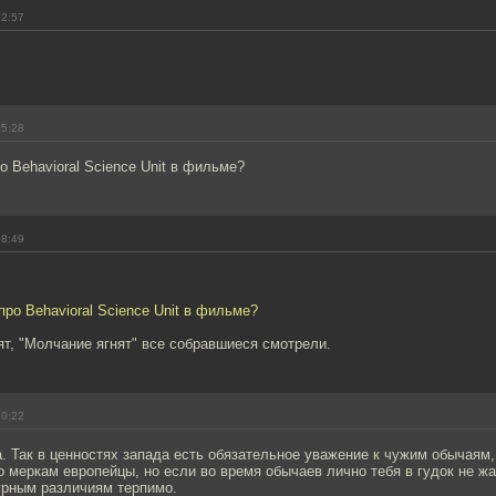
02:57
05:28
о Behavioral Science Unit в фильме?
08:49
про Behavioral Science Unit в фильме?
т, "Молчание ягнят" все собравшиеся смотрели.
10:22
. Так в ценностях запада есть обязательное уважение к чужим обычаям
 меркам европейцы, но если во время обычаев лично тебя в гудок не жар
урным различиям терпимо.