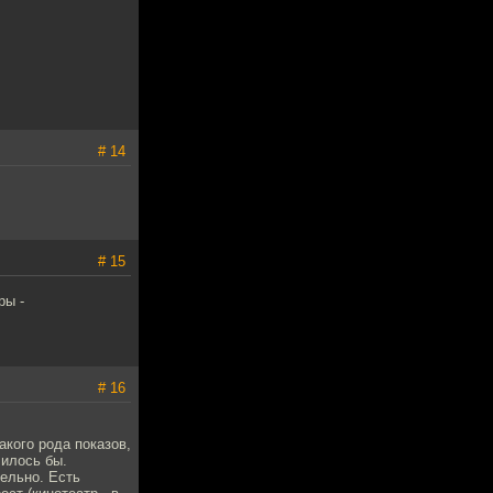
# 14
# 15
ры -
# 16
акого рода показов,
чилось бы.
тельно. Есть