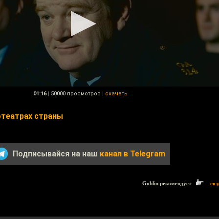
01:16
|
50000 просмотров
|
скачать
отеатрах страны
Подписывайся на наш
канал в Telegram
Goblin рекомендует
соз