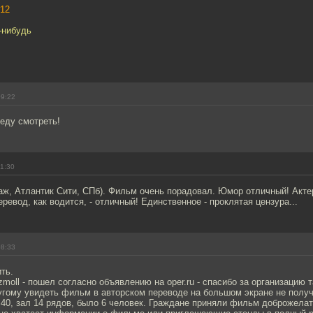
12
-нибудь
09:22
оеду смотреть!
11:30
аж, Атлантик Сити, СПб). Фильм очень порадовал. Юмор отличный! Акте
ревод, как водится, - отличный! Единственное - проклятая цензура...
08:33
ть.
zmoll - пошел согласно объявлению на oper.ru - спасибо за организацию т
угому увидеть фильм в авторском переводе на большом экране не полу
:40, зал 14 рядов, было 6 человек. Граждане приняли фильм доброжела