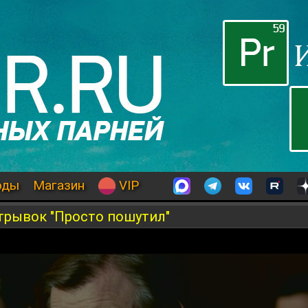
оды
Магазин
VIP
трывок "Просто пошутил"