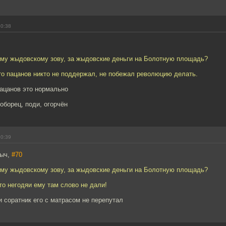
20:38
ому жыдовскому зову, за жыдовские деньги на Болотную площадь?
то пацанов никто не поддержал, не побежал революцию делать.
ацанов это нормально
оборец, поди, огорчён
20:39
ныч,
#70
ому жыдовскому зову, за жыдовские деньги на Болотную площадь?
то негодяи ему там слово не дали!
и соратник его с матрасом не перепутал