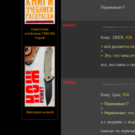
Переживает?
Goblin
отправлено 14.12.11 
Советские
учебники 1940-50х
Кому: SBER,
#29
годов
> всё делается по
>
> Это, что типа о
ага, выставка о п
Goblin
отправлено 14.12.11 
Кому: Цын,
#34
> Переживает?
>
Империя ножей
> Нервничает, что
а с жыдами, с жыд
помчал по первом