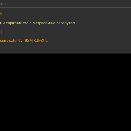
23:35
4
г и соратник его с матрасом не перепутал
]
e.com/watch?v=9SMjKJlwXiE