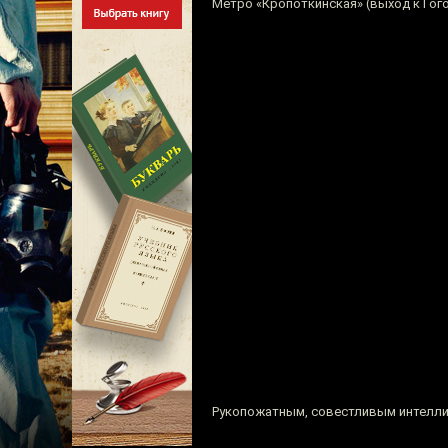
Метро «Кропоткинская» (выход к Гог
Рукопожатным, совестливым интеллиге