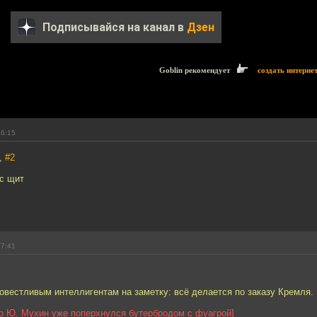
Подписывайся на канал в
Дзен
Goblin рекомендует
создать интерне
16:15
x,
#2
ис щит
17:41
овестливым интеллигентам на заметку: всё делается по заказу Кремля.
то Ю. Мухин уже поперхнулся бутербродом с фуагрой]