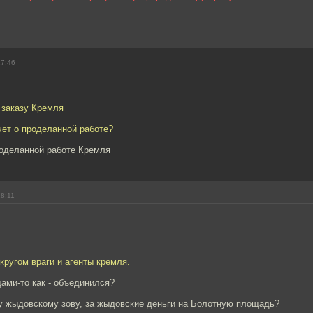
17:46
 заказу Кремля
тчет о проделанной работе?
роделанной работе Кремля
18:11
 кругом враги и агенты кремля.
ами-то как - объединился?
у жыдовскому зову, за жыдовские деньги на Болотную площадь?