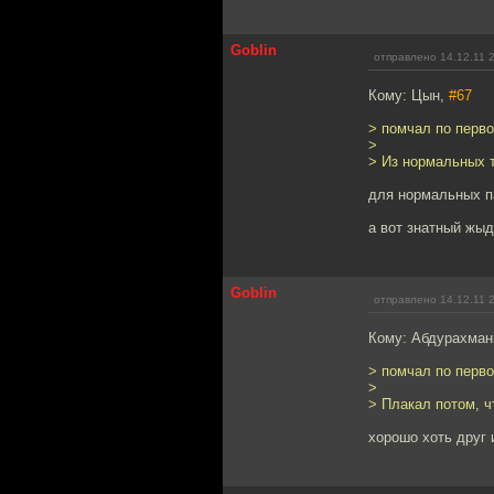
Goblin
отправлено 14.12.11 
Кому: Цын,
#67
> помчал по перв
>
> Из нормальных 
для нормальных п
а вот знатный жыд
Goblin
отправлено 14.12.11 
Кому: Абдурахма
> помчал по перв
>
> Плакал потом, ч
хорошо хоть друг 