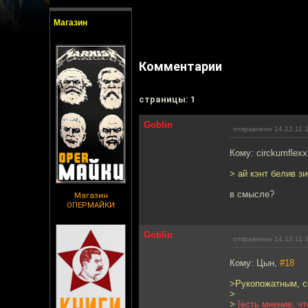
Магазин
Комментарии
cтраницы: 1
Goblin
отправлено 14.12.11 
Кому: circkumflex
> ай кэнт белив з
в смысле?
Магазин
ОПЕРМАЙКИ
Goblin
отправлено 14.12.11 
Кому: Цын,
#18
>Рукопожатным, с
>
>
[есть мнение, ч