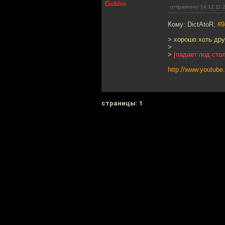
Goblin
отправлено 14.12.11 
Кому: DictAtoR,
#9
> хорошо хоть дру
>
>
[падает под стол
http://www.youtub
cтраницы: 1