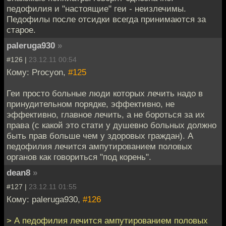
педофилия и "настоящие" геи - неизлечимы.
Педофилы после отсидки всегда принимаются за
старое.
paleruga930
»
#126 |
23.12.11 00:54
Кому: Procyon,
#125
Геи просто больные люди которых лечить надо в
принудительном порядке, эффективно, не
эффективно, главное лечить, а не бороться за их
права (с какой это стати у душевно больных должно
быть прав больше чем у здоровых граждан). А
педофилия лечится ампутированием половых
органов как говориться "под корень".
dean8
»
#127 |
23.12.11 01:55
Кому: paleruga930,
#126
> А педофилия лечится ампутированием половых