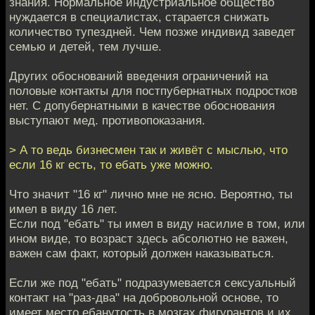
знания. Нормальное индустриальное общество
нуждается в специалистах, старается снижать
количество тупездней. Чем позже индивид заведет
семью и детей, тем лучше.
Других обоснований введения ограничений на
половые контакты для постпубернатных подростков
нет. С допубернатными в качестве обоснования
выступают мед. противопоказания.
> А то ведь бизнесмен так и живёт с мыслью, что
если 16 кг есть, то ебать уже можно.
Что значит "16 кг" лично мне не ясно. Вероятно, ты
имел в виду 16 лет.
Если под "ебать" ты имел в виду насилие в том, или
ином виде, то возраст здесь абсолютно не важен,
важен сам факт, который должен наказываться.
Если же под "ебать" подразумевается сексуальный
контакт на "раз-два" на добровольной основе, то
имеет место ебанутость в мозгах фигурантов и их