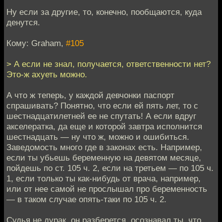
Ну если за другие, то, конечно, пообщаются, куда
денутся.
Кому: Graham,
#105
> А если не знал, получается, ответственности нет?
Это-ж ахуеть можно.
А что ж теперь, у каждой девчонки паспорт
спрашивать? Понятно, что если ей пять лет, то с
шестнадцатилетней ее не спутать! А если вдруг
акселератка, да еще и которой завтра исполнится
шестнадцать — ну что ж, можно и ошибиться.
Заведомость много где в законах есть. Например,
если ты убьешь беременную на девятом месяце,
пойдешь по ст. 105 ч. 2, если на третьем — по 105 ч.
1, если только ты как-нибудь от врача, например,
или от нее самой не прослышал про беременность
— в таком случае опять-таки по 105 ч. 2.
Судья не дурак, он разберется, осознавал ты, что