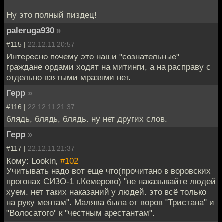
Ну это полный пиздец!
paleruga930
»
#115 |
22.12.11 20:57
Интересно почему это наши "сознательные"
граждане ордами ходят на митинги, а на расправу с
отдельно взятыми мразями нет.
Герр
»
#116 |
22.12.11 21:37
блядь, блядь, блядь. ну нет других слов.
Герр
»
#117 |
22.12.11 21:37
Кому: Lookin,
#102
Учитывать надо вот еще что(прочитано в воровских
прогонах СИЗО-1 г.Кемерово) "не наказывайте людей
хуем. нет таких наказаний у людей. это всё только
на руку ментам". Малява была от воров "Тристана" и
"Волосатого" к "честным арестантам".