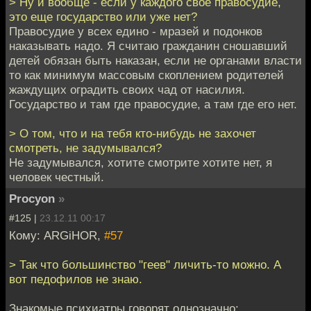
> Ну и вообще - если у каждого свое правосудие,
это еще государство или уже нет?
Правосудие у всех едино - мразей и подонков
наказывать надо. Я считаю гражданин сношавший
детей обязан быть наказан, если не органами власти
то как минимум массовым скоплением родителей
жаждущих оградить своих чад от насилия.
Государство и там где правосудие, а там где его нет.
> О том, что и на тебя кто-нибудь не захочет
смотреть, не задумывался?
Не задумывался, хотите смотрите хотите нет, я
человек честный.
Procyon
»
#125 |
23.12.11 00:17
Кому: ARGiHOR,
#57
> Так что большинство "геев" личить-то можно. А
вот педофилов не знаю.
Знакомые психиатры говорят однозначно: