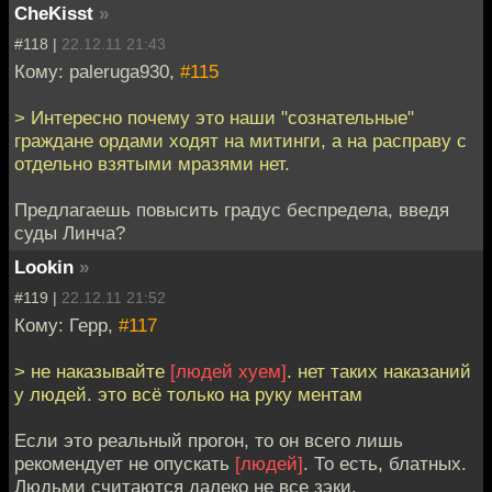
CheKisst
»
#118 |
22.12.11 21:43
Кому: paleruga930,
#115
> Интересно почему это наши "сознательные"
граждане ордами ходят на митинги, а на расправу с
отдельно взятыми мразями нет.
Предлагаешь повысить градус беспредела, введя
суды Линча?
Lookin
»
#119 |
22.12.11 21:52
Кому: Герр,
#117
> не наказывайте
[людей хуем]
. нет таких наказаний
у людей. это всё только на руку ментам
Если это реальный прогон, то он всего лишь
рекомендует не опускать
[людей]
. То есть, блатных.
Людьми считаются далеко не все зэки.