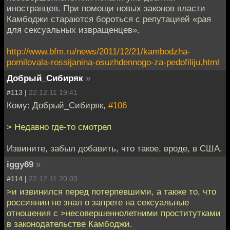
иностранцев. При помощи новых законов власти
Камбоджи стараются бороться с репутацией «рая
для сексуальных извращенцев».
http://www.bfm.ru/news/2011/12/21/kambodzha-
pomilovala-rossijanina-osuzhdennogo-za-pedofiliju.html
Добрый_Сибиряк
»
#113 |
22.12.11 19:41
Кому: Добрый_Сибиряк,
#106
> Недавно где-то смотрел
Извините, забыл добавить, что такое, вроде, в США.
iggy69
»
#114 |
22.12.11 20:03
>и извинился перед потерпевшими, а также то, что
россиянин не знал о запрете на сексуальные
отношения с >несовершеннолетними проститутками
в законодательстве Камбоджи.