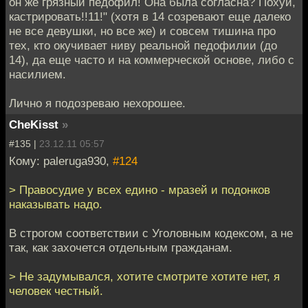
он же грязный педофил! Она была согласна? Похуй,
кастрировать!!11!" (хотя в 14 созревают еще далеко
не все девушки, но все же) и совсем тишина про
тех, кто окучивает ниву реальной педофилии (до
14), да еще часто и на коммерческой основе, либо с
насилием.
Лично я подозреваю нехорошее.
CheKisst
»
#135 |
23.12.11 05:57
Кому: paleruga930,
#124
> Правосудие у всех едино - мразей и подонков
наказывать надо.
В строгом соответствии с Уголовным кодексом, а не
так, как захочется отдельным гражданам.
> Не задумывался, хотите смотрите хотите нет, я
человек честный.