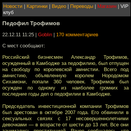
Новости
|
Картинки
|
Видео
|
Переводы
|
Магазин
|
VIP
клуб
Педофил Трофимов
22.12.11 11:25
|
Goblin
|
170 комментариев
С мест сообщают:
Российский бизнесмен Александр Трофимов,
осужденный в Камбодже за педофилию, был отпущен
на свободу по королевской амнистии. Всего под
амнистию, объявленную королем Нородомом
Сихамони, попали 360 человек. Трофимов был
осужден по одному из наиболее громких за
последние годы дел о педофилии в Камбодже.
Председатель инвестиционной компании Трофимов
был арестован в октябре 2007 года. Его обвинили в
сексуальных связях с 17 несовершеннолетними
девочками — в возрасте от шести до 13 лет. Все они
занимались проституцией. Ранее сообщалось, что