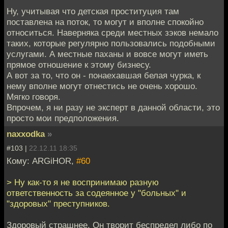
Ну, учитывая что детская проституция там
поставлена на поток, то могут и вполне спокойно
относиться. Наверняка среди местных зэков немало
таких, которые регулярно пользовались подобными
услугами. А местные паханы и вовсе могут иметь
прямое отношение к этому бизнесу.
А вот за то, что он - понаехавшая белая чурка, к
нему вполне могут отнестись не очень хорошо.
Мягко говоря.
Впрочем, я ни разу не эксперт в данной области, это
просто мои предположения.
naxxodka
»
#103 |
22.12.11 18:35
Кому: ARGiHOR,
#60
> Ну как-то я не воспринимаю разную
ответственность за содеянное у "больных" и
"здоровых" преступников.
Здоровый страшнее. Он творит беспредел либо по