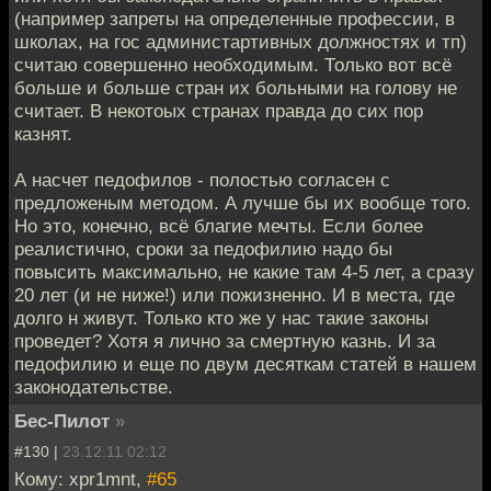
(например запреты на определенные профессии, в
школах, на гос администартивных должностях и тп)
считаю совершенно необходимым. Только вот всё
больше и больше стран их больными на голову не
считает. В некотоых странах правда до сих пор
казнят.
А насчет педофилов - полостью согласен с
предложеным методом. А лучше бы их вообще того.
Но это, конечно, всё благие мечты. Если более
реалистично, сроки за педофилию надо бы
повысить максимально, не какие там 4-5 лет, а сразу
20 лет (и не ниже!) или пожизненно. И в места, где
долго н живут. Только кто же у нас такие законы
проведет? Хотя я лично за смертную казнь. И за
педофилию и еще по двум десяткам статей в нашем
законодательстве.
Бес-Пилот
»
#130 |
23.12.11 02:12
Кому: xpr1mnt,
#65