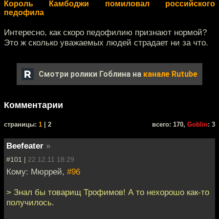
Король Камбоджи помиловал российского
педофила
Интересно, как скоро педофилию признают нормой?
Это ж сколько уважаемых людей страдает ни за что.
Смотри ролики Гоблина на
канале Rutube
Комментарии
cтраницы:
1
| 2
всего: 170,
Goblin
: 3
Beefeater
»
#101 |
22.12.11 18:29
Кому: Мюррей,
#96
> Знал бы товарищ Трофимов! А то нехорошо как-то
получилось.