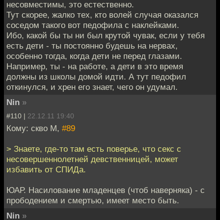
несовместимы, это естественно.
Тут скорее, жалко тех, кто волей случая оказался
соседом такого вот педофила с наклейками.
Ибо, какой бы ты ни был крутой чувак, если у тебя
есть дети - ты постоянно будешь на нервах,
особенно тогда, когда дети не перед глазами.
Например, ты - на работе, а дети в это время
должны из школы домой идти. А тут педофил
откинулся, и хрен его знает, чего он удумал.
Nin
»
#110 |
22.12.11 19:40
Кому: скво М,
#89
> Знаете, где-то там есть поверье, что секс с
несовершеннолетней девственницей, может
избавить от СПИДа.
ЮАР. Насилование младенцев (чтоб наверняка) - с
прободением и смертью, имеет место быть.
Nin
»