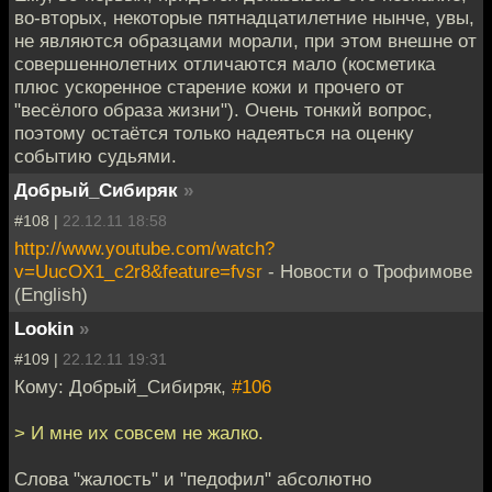
во-вторых, некоторые пятнадцатилетние нынче, увы,
не являются образцами морали, при этом внешне от
совершеннолетних отличаются мало (косметика
плюс ускоренное старение кожи и прочего от
"весёлого образа жизни"). Очень тонкий вопрос,
поэтому остаётся только надеяться на оценку
событию судьями.
Добрый_Сибиряк
»
#108 |
22.12.11 18:58
http://www.youtube.com/watch?
v=UucOX1_c2r8&feature=fvsr
- Новости о Трофимове
(English)
Lookin
»
#109 |
22.12.11 19:31
Кому: Добрый_Сибиряк,
#106
> И мне их совсем не жалко.
Слова "жалость" и "педофил" абсолютно