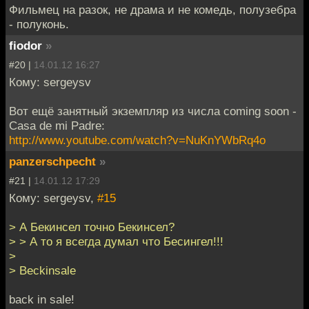
Фильмец на разок, не драма и не комедь, полузебра
- полуконь.
fiodor
»
#20 |
14.01.12 16:27
Кому: sergeysv
Вот ещё занятный экземпляр из числа coming soon -
Casa de mi Padre:
http://www.youtube.com/watch?v=NuKnYWbRq4o
panzerschpecht
»
#21 |
14.01.12 17:29
Кому: sergeysv,
#15
> А Бекинсел точно Бекинсел?
> > А то я всегда думал что Бесингел!!!
>
> Beckinsale
back in sale!