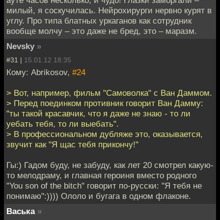
ауте часов несколько, и чудо! Глазки заморгали –
милый, я соскучилась. Нейрохирурги нервно курят в
углу. Про типа блатных уркаганов как сотрудник
вообще молчу – это даже не бред, это – маразм.
Nevsky
»
#31 |
15.01.12 18:35
Кому: Abrikosov,
#24
> Вот, например, фильм "Самоволка" с Ван Даммом.
> Перед поединком противник говорит Ван Дамму:
"ты такой красавчик, что я даже не знаю - то ли
уебать тебя, то ли выебать".
> В профессиональном дубляже это, оказывается,
звучит как "Я щас тебя прикончу!"
Гы:) Гадом буду, не забуду, как лет 20 смотрел какую-
то мелодраму, и главная героиня вместо родного
"You son of the bitch" говорит по-русски: "Я тебя не
понимаю":)))) Ололо и бугага в одном флаконе.
Васька
»