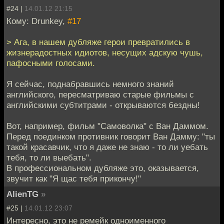
#24 |
14.01.12 21:15
Кому: Drunkey,
#17
> Ага, в нашем дубляже герои превратились в
жизнерадостных идиотов, несущих адскую чушь,
пафосными голосами.
Я сейчас, поднабравшись немного знаний
английского, пересматриваю старые фильмы с
английскими субтитрами - открываются бездны!
Вот, например, фильм "Самоволка" с Ван Даммом.
Перед поединком противник говорит Ван Дамму: "ты
такой красавчик, что я даже не знаю - то ли уебать
тебя, то ли выебать".
В профессиональном дубляже это, оказывается,
звучит как "Я щас тебя прикончу!"
AlienTG
»
#25 |
14.01.12 23:07
Интересно, это не ремейк одноименного