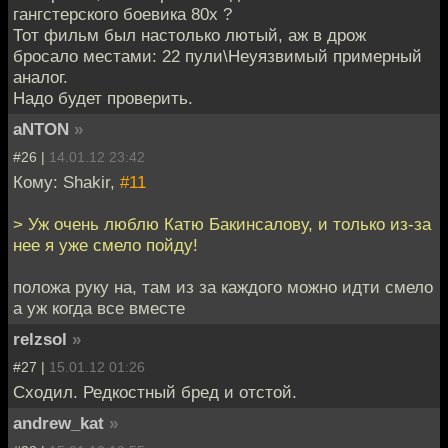
гангстерского боевика 80х ?
Тот фильм был настолько лютый, аж в дрож
бросало местами: 22 пули\Неуязвимый примерный
аналог.
Надо будет проверить.
aNTON
»
#26 |
14.01.12 23:42
Кому: Shakir,
#11
> Уж очень люблю Катю Бакинсалову, и только из-за
нее я уже смело пойду!
положа руку на, там из за каждого можно идти смело
а уж когда все вместе
relzsol
»
#27 |
15.01.12 01:26
Сходил. Редкостный бред и отстой.
andrew_kat
»