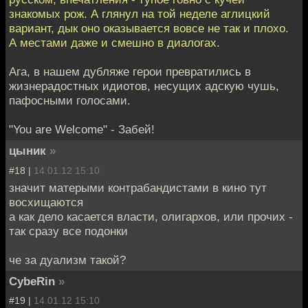
знакомых рож. А глянул на той неделе аглицкий
вариант, дык оно оказывается вовсе не так и плохо.
А местами даже и смешно в диалогах.
Ага, в нашем дубляже герои превратились в
жизнерадостных идиотов, несущих адскую чушь,
пафосными голосами.
"You are Welcome" - Забей!
цыник
»
#18 |
14.01.12 15:10
значит матерыми контрабандистами в кино тут
восхищаются
а как дело касается власти, олигархов, или прочих -
так сразу все подонки
че за дуализм такой?
CybeRin
»
#19 |
14.01.12 15:10