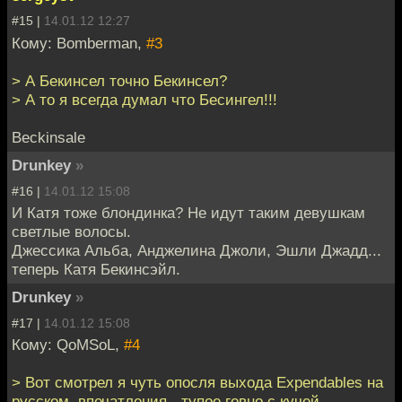
#15 |
14.01.12 12:27
Кому: Bomberman,
#3
> А Бекинсел точно Бекинсел?
> А то я всегда думал что Бесингел!!!
Beckinsale
Drunkey
»
#16 |
14.01.12 15:08
И Катя тоже блондинка? Не идут таким девушкам
светлые волосы.
Джессика Альба, Анджелина Джоли, Эшли Джадд...
теперь Катя Бекинсэйл.
Drunkey
»
#17 |
14.01.12 15:08
Кому: QoMSoL,
#4
> Вот смотрел я чуть опосля выхода Expendables на
русском, впечатления - тупое говно с кучей