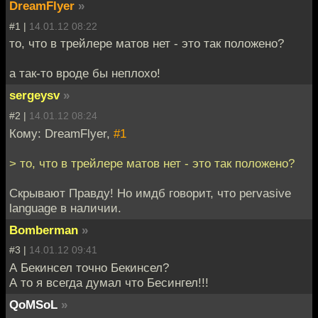
DreamFlyer
»
#1 |
14.01.12 08:22
то, что в трейлере матов нет - это так положено?
а так-то вроде бы неплохо!
sergeysv
»
#2 |
14.01.12 08:24
Кому: DreamFlyer,
#1
> то, что в трейлере матов нет - это так положено?
Скрывают Правду! Но имдб говорит, что pervasive
language в наличии.
Bomberman
»
#3 |
14.01.12 09:41
А Бекинсел точно Бекинсел?
А то я всегда думал что Бесингел!!!
QoMSoL
»