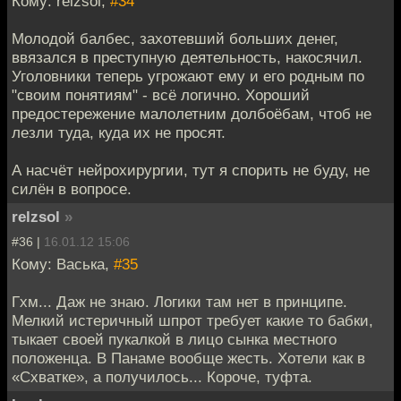
Кому: relzsol,
#34
Молодой балбес, захотевший больших денег,
ввязался в преступную деятельность, накосячил.
Уголовники теперь угрожают ему и его родным по
"своим понятиям" - всё логично. Хороший
предостережение малолетним долбоёбам, чтоб не
лезли туда, куда их не просят.
А насчёт нейрохирургии, тут я спорить не буду, не
силён в вопросе.
relzsol
»
#36 |
16.01.12 15:06
Кому: Васька,
#35
Гхм... Даж не знаю. Логики там нет в принципе.
Мелкий истеричный шпрот требует какие то бабки,
тыкает своей пукалкой в лицо сынка местного
положенца. В Панаме вообще жесть. Хотели как в
«Схватке», а получилось... Короче, туфта.