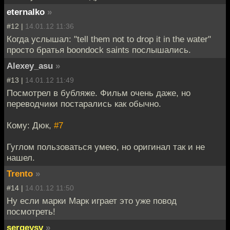
eternalko
»
#12 |
14.01.12 11:36
Когда услышал: "tell them not to drop it in the water"
просто братья boondock saints послышались.
Alexey_asu
»
#13 |
14.01.12 11:49
Посмотрел в бубляже. Фильм очень даже, но
переводчики постарались как обычно.
Кому: Дюк,
#7
Гуглом пользоваться умею, но оригинал так и не
нашел.
Trento
»
#14 |
14.01.12 11:50
Ну если марки Марк играет это уже повод
посмотреть!
sergeysv
»