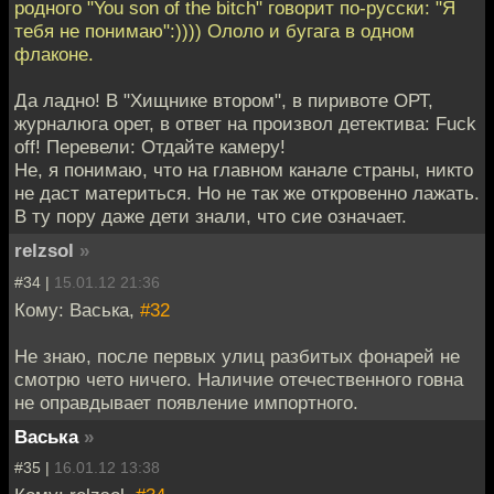
родного "You son of the bitch" говорит по-русски: "Я
тебя не понимаю":)))) Ололо и бугага в одном
флаконе.
Да ладно! В "Хищнике втором", в пиривоте ОРТ,
журналюга орет, в ответ на произвол детектива: Fuck
off! Перевели: Отдайте камеру!
Не, я понимаю, что на главном канале страны, никто
не даст материться. Но не так же откровенно лажать.
В ту пору даже дети знали, что сие означает.
relzsol
»
#34 |
15.01.12 21:36
Кому: Васька,
#32
Не знаю, после первых улиц разбитых фонарей не
смотрю чето ничего. Наличие отечественного говна
не оправдывает появление импортного.
Васька
»
#35 |
16.01.12 13:38