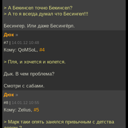
> А Бекинсел точно Бекинсел?
> А то я всегда думал что Бесингел!!!
Бесингер. Или даже Бесингёрл.
Дюк
»
#7 |
14.01.12 10:48
Кому: QoMSoL,
#4
> Пля, и хочется и колется.
Дык. В чем проблема?
Смотри с сабами.
Дюк
»
#8 |
14.01.12 10:55
Кому: Zelius,
#5
> Марк таки опять занялся привычным с детства
делом ?