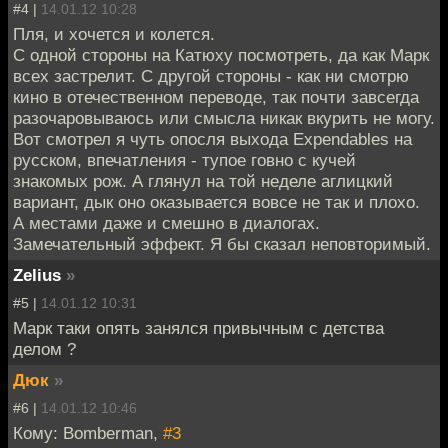
#4 |
14.01.12 10:28
Пля, и хочется и колется.
С одной стороны на Катюху посмотреть, да как Марк
всех застрелит. С другой стороны - как ни смотрю
кино в отечественном переводе, так почти завсегда
разочаровываюсь или смысла никак вкурить не могу.
Вот смотрел я чуть опосля выхода Expendables на
русском, впечатления - тупое говно с кучей
знакомых рож. А глянул на той неделе аглицкий
вариант, дык оно оказывается вовсе не так и плохо.
А местами даже и смешно в диалогах.
Замечательный эффект. Я бы сказал неповторимый.
Zelius
»
#5 |
14.01.12 10:31
Марк таки опять занялся привычным с детства
делом ?
Дюк
»
#6 |
14.01.12 10:46
Кому: Bomberman,
#3