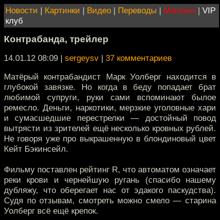
Новости
|
Картинки
|
Видео
|
Переводы
|
Магазин
|
VIP
клуб
Контрабанда, трейлер
14.01.12 08:09
|
sergeysv
|
37 комментариев
Матёрый контрабандист Марк Уолберг находится в
глубокой завязке. Но когда в беду попадает брат
любимой супруги, руки сами вспоминают былое
ремесло. Деньги, наркотики, мерзкие уголовные хари
и сумасшедшие перестрелки — достойный повод
вытрясти из зрителей ещё несколько кровных рублей.
Не говоря уже про выкрашенную в блондиновый цвет
Кейт Бэкинсейл.
Фильму поставлен рейтинг R, что автоматом означает
реки крови и чернейшую ругань (спасибо нашему
дубляжу, что оберегает нас от эдакого паскудства).
Судя по отзывам, смотреть можно смело — старина
Уолберг всё ещё крепок.