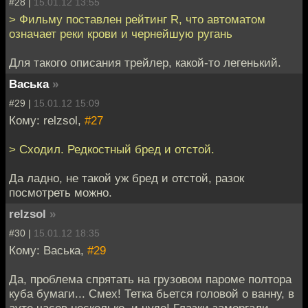
#28 |
15.01.12 13:55
> Фильму поставлен рейтинг R, что автоматом
означает реки крови и чернейшую ругань
Для такого описания трейлер, какой-то легенький.
Васька
»
#29 |
15.01.12 15:09
Кому: relzsol,
#27
> Сходил. Редкостный бред и отстой.
Да ладно, не такой уж бред и отстой, разок
посмотреть можно.
relzsol
»
#30 |
15.01.12 18:35
Кому: Васька,
#29
Да, проблема спрятать на грузовом пароме полтора
куба бумаги... Смех! Тетка бьется головой о ванну, в