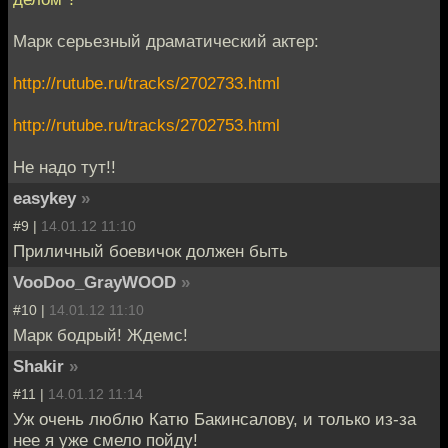
Марк серьезный драматический актер:
http://rutube.ru/tracks/2702733.html
http://rutube.ru/tracks/2702753.html
Не надо тут!!
easykey
»
#9 |
14.01.12 11:10
Приличный боевичок должен быть
VooDoo_GrayWOOD
»
#10 |
14.01.12 11:10
Марк бодрый! Ждемс!
Shakir
»
#11 |
14.01.12 11:14
Уж очень люблю Катю Бакинсалову, и только из-за
нее я уже смело пойду!