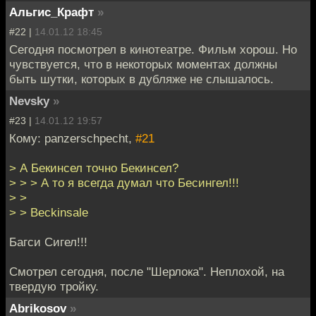
Альгис_Крафт
»
#22 |
14.01.12 18:45
Сегодня посмотрел в кинотеатре. Фильм хорош. Но
чувствуется, что в некоторых моментах должны
быть шутки, которых в дубляже не слышалось.
Nevsky
»
#23 |
14.01.12 19:57
Кому: panzerschpecht,
#21
> А Бекинсел точно Бекинсел?
> > > А то я всегда думал что Бесингел!!!
> >
> > Beckinsale
Багси Сигел!!!
Смотрел сегодня, после "Шерлока". Неплохой, на
твердую тройку.
Abrikosov
»