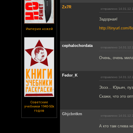
Zx7R
отправлено 14.01.12 
Задорная!
http://tinyurl.com/8
Империя ножей
cephalochordata
отправлено 14.01.12 
Очень, очень мил
Fedor_K
отправлено 14.01.12 
Ээээ... Юрьич, пу
Скажи, что это опт
Советские
учебники 1940-50х
годов
Ghjcbntkm
отправлено 14.01.12 
А кто там слева н