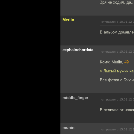
Зря не ходил, да..
Merlin
отправлено 15.01.12 
В альбом добавле
cephalochordata
отправлено 15.01.12 
Кому: Merlin,
#9
> Лысый мужик как
Все фотки с Гобли
middle_finger
отправлено 15.01.12 
В отличие от ново
munin
отправлено 15.01.12 