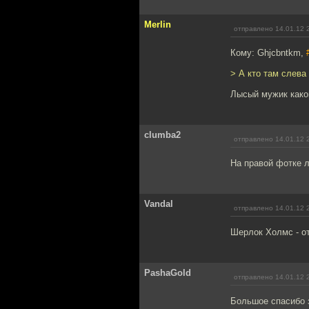
Merlin
отправлено 14.01.12 
Кому: Ghjcbntkm,
> А кто там слева
Лысый мужик како
clumba2
отправлено 14.01.12 
На правой фотке л
Vandal
отправлено 14.01.12 
Шерлок Холмс - о
PashaGold
отправлено 14.01.12 
Большое спасибо з