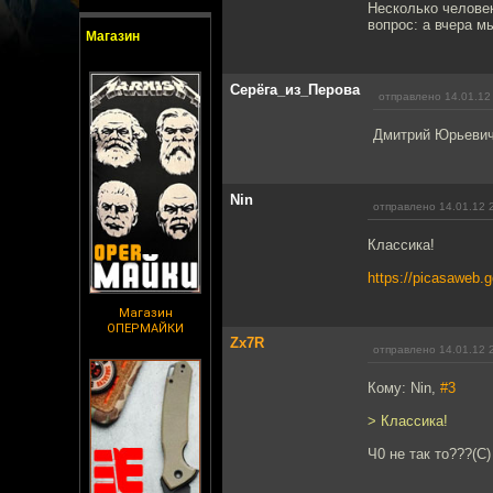
Несколько человек
вопрос: а вчера м
Магазин
Серёга_из_Перова
отправлено 14.01.12
Дмитрий Юрьевич
Nin
отправлено 14.01.12 
Классика!
https://picasaweb
Магазин
ОПЕРМАЙКИ
Zx7R
отправлено 14.01.12 
Кому: Nin,
#3
> Классика!
Ч0 не так то???(С)