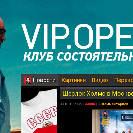
Картинки
Видео
Перев
Новости
Шерлок Холмс в Москв
14.01.12 20:49 |
Goblin
|
35 комментариев