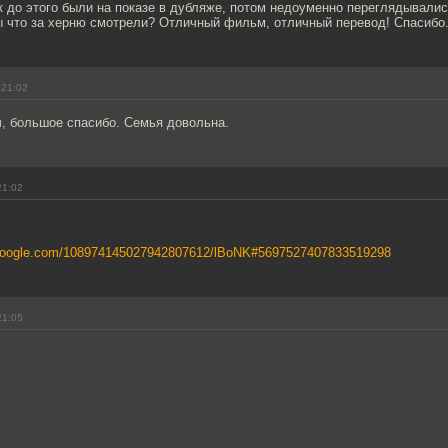
 до этого были на показе в дубляже, потом недоуменно переглядывалис
ы что за херню смотрели? Отличный фильм, отличный перевод! Спасибо
 21:02
, большое спасибо. Семья довольна.
21:02
.google.com/108974145027942807612/lBoNK#5697527407833519298
21:05