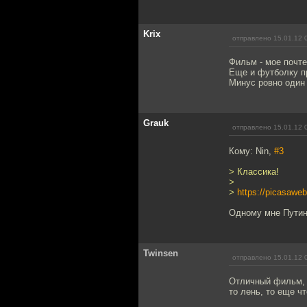
Krix
отправлено 15.01.12 
Фильм - мое почт
Еще и футболку пр
Минус ровно один 
Grauk
отправлено 15.01.12 
Кому: Nin,
#3
> Классика!
>
>
https://picasaw
Одному мне Пути
Twinsen
отправлено 15.01.12 
Отличный фильм, 
то лень, то еще чт