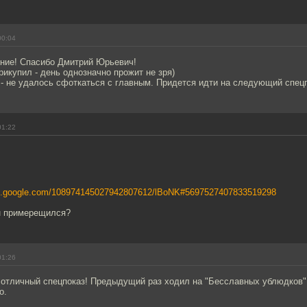
00:04
ение! Спасибо Дмитрий Юрьевич!
икупил - день однозначно прожит не зря)
- не удалось сфоткаться с главным. Придется идти на следующий спецп
01:22
eb.google.com/108974145027942807612/lBoNK#5697527407833519298
н примерещился?
01:26
отличный спецпоказ! Предыдущий раз ходил на "Бесславных ублюдков",
о.