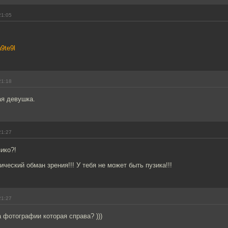
21:05
a9te9l
21:18
ая девушка.
21:27
зико?!
ический обман зрения!!! У тебя не может быть пузика!!!
21:27
а фотографии которая справа? )))