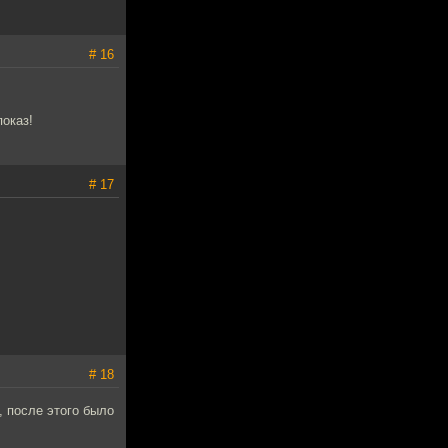
# 16
оказ!
# 17
# 18
 после этого было