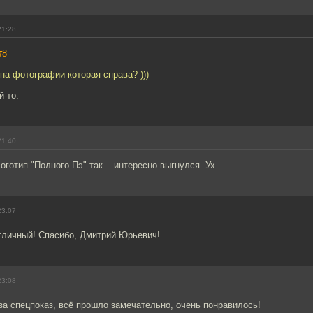
21:28
#8
 на фотографии которая справа? )))
й-то.
21:40
оготип "Полного Пэ" так... интересно выгнулся. Ух.
23:07
тличный! Спасибо, Дмитрий Юрьевич!
23:08
а спецпоказ, всё прошло замечательно, очень понравилось!