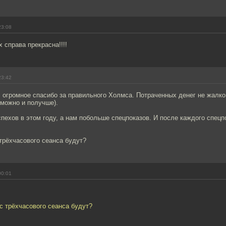
23:08
 справа прекрасна!!!!
23:42
 огромное спасибо за правильного Холмса. Потраченных денег не жалко
 можно и получше).
пехов в этом году, а нам побольше спецпоказов. И после каждого спецп
 трёхчасового сеанса будут?
00:01
 с трёхчасового сеанса будут?