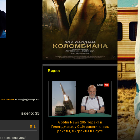
Видео
т магазин
в megagroup.ru
всего: 35
Goblin News 206: теракт в
# 1
Геленджике, у США закончились
ракеты, мигранты в Сеуте
о коллектива!