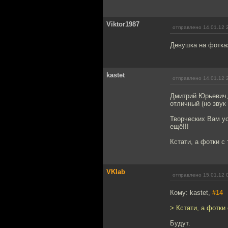
Viktor1987
отправлено 14.01.12 
Девушка на фотках
kastet
отправлено 14.01.12 
Дмитрий Юрьевич,
отличный (но звук
Творческих Вам ус
ещё!!!
Кстати, а фотки с
VKlab
отправлено 15.01.12 
Кому: kastet,
#14
> Кстати, а фотки
Будут.