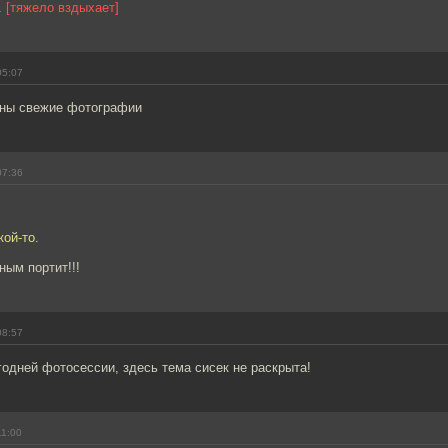
.
[тяжело вздыхает]
05:07
ны свежие фотографии
07:36
ой-то.
ным портит!!!
08:57
годней фотосессии, здесь тема сисек не раскрыта!
11:00