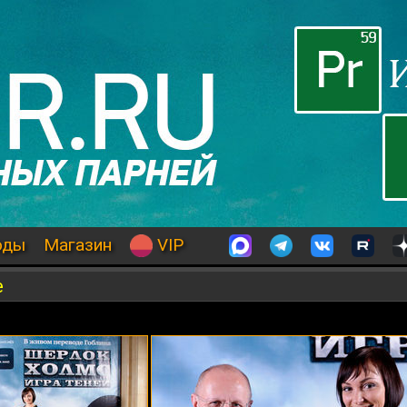
оды
Магазин
VIP
е