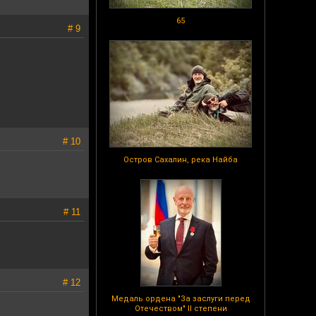
65
# 9
# 10
Остров Сахалин, река Найба
# 11
# 12
Медаль ордена "За заслуги перед
Отечеством" II степени