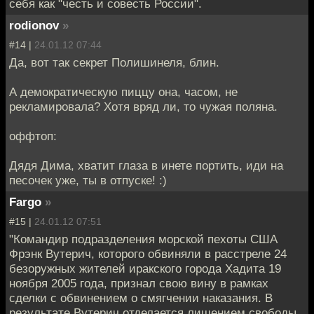
себя как "честь и совесть России".
rodionov
»
#14 |
24.01.12 07:44
Да, вот так секрет Полишинеля, блин.
А демократическую пиццу она, часом, не
рекламировала? Хотя вряд ли, то чужая поляна.
оффтоп:
Дядя Дима, хватит глаза в инете портить, иди на
песочек уже, ты в отпуске! :)
Fargo
»
#15 |
24.01.12 07:51
"Командир подразделения морской пехоты США
Фрэнк Вутерич, которого обвиняли в расстреле 24
безоружных жителей иракского города Хадита 19
ноября 2005 года, признал свою вину в рамках
сделки с обвинением о смягчении наказания. В
результате Вутерич отделается лишением свободы