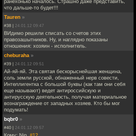
ранехонько началось. Страшно даже представить,
что дальше-то будет!!!
Tauren
»
#38 |
24.01.12 09:47
ВИдимо решили списать со счетов этих
правозашытников. Ну, и наглядно показаны
отношения: хозяин - исполнитель.
cheburaha
»
#39 |
24.01.12 09:51
Ай-яй-яй. Эта святая бескорыснейшая женщина,
соль земли русской, обнаженный нерв совести,
Интеллигентка с большой буквы (как там они себя
еще называют) ведет антироссийскую и
антирусскую деятельность, получая материальное
вознаграждение от западных хозяев. Кто бы мог
подумать!
bqbr0
»
#40 |
24.01.12 09:57
Кому: Nin,
#12