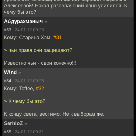
Алексеевой! Накал разоблачений явно усилился. К
чему бы это?
Абдурахманыч
»
#33 |
24.01.12 09:26
Кому: Старина Хэм,
#31
> чьи права они защищают?
Известно чьи - свои конечно!!!
W!nd
»
#34 |
24.01.12 09:28
Кому: Toffee,
#32
> К чему бы это?
К концу света, вестимо. Не к выборам же.
SerhioZ
»
#35 |
24.01.12 09:31