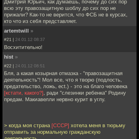
Дмитрий Юрьич, как думаешь, почему до сих пор
всю эту правозащитную шоблу до сих пор не
прижали? Как-то не верится, что ФСБ не в курсах,
кто что из себя представляет.
artemtwill
»
#21 |
24.01.12 08:37
Восхитительно!
hist
»
#22 |
24.01.12 08:51
Бля, а какая козырная отмазка - "правозащитная
деятельность"! Мол все, что я творю (подлость,
предательство, ложь, ect.) - это на благо человека
[кстати, какого?]
, ради "слезинки ребенка" Родину
предам. Макиавелли нервно курит в углу.
> когда моя страна
[СССР]
хотела меня в тюрьму
отправить за нормальную гражданскую
деятельность.