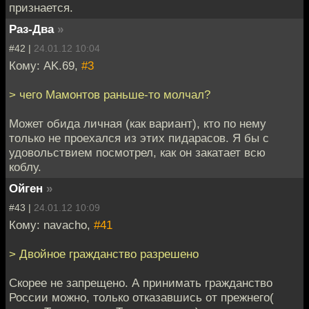
признается.
Раз-Два
»
#42 |
24.01.12 10:04
Кому: AK.69,
#3
> чего Мамонтов раньше-то молчал?
Может обида личная (как вариант), кто по нему
только не проехался из этих пидарасов. Я бы с
удовольствием посмотрел, как он закатает всю
коблу.
Ойген
»
#43 |
24.01.12 10:09
Кому: navacho,
#41
> Двойное гражданство разрешено
Скорее не запрещено. А принимать гражданство
России можно, только отказавшись от прежнего(