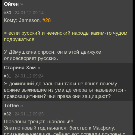
Ойген
»
#30 |
24.01.12 09:14
Кому: Jameson,
#28
> если русский и чеченский народы каким-то чудом
подружаться
У Дёмушкина спроси, он в этой движухе
олисесворяет русских.
Старина Хэм
»
#31 |
24.01.12 09:24
Я доживший до залысин так и не понял почему
всякие выжившие из ума дегенераты называются -
правозащитники? чьи права они защищают?
Toffee
»
#32 |
24.01.12 09:25
Шаблоны трещат, шаблоны!!!
Знатно новый год начался: бегство к Макфолу,
признание камешка, сейчас вот сорвали покровы с