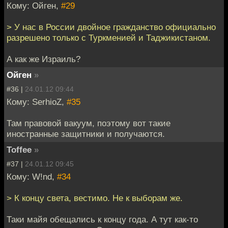
Кому: Ойген,
#29
> У нас в России двойное гражданство официально
разрешено только с Туркменией и Таджикистаном.
А как же Израиль?
Ойген
»
#36 |
24.01.12 09:44
Кому: SerhioZ,
#35
Там правовой вакуум, поэтому вот такие
иностранные защитники и получаются.
Toffee
»
#37 |
24.01.12 09:45
Кому: W!nd,
#34
> К концу света, вестимо. Не к выборам же.
Таки майя обещались к концу года. А тут как-то