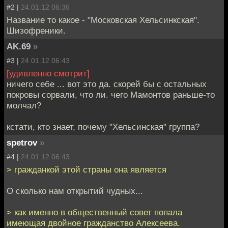
#2 |
24.01.12 06:36
Название то какое - "Московская Хельсинкская".
Шизофреники.
AK.69
»
#3 |
24.01.12 06:43
[удивленно смотрит]
ничего себе ... вот это да. скорей бы с остальных
покровы сорвали, что ли. чего Мамонтов раньше-то
молчал?
кстати, кто знает, почему "Хельсинская" группа?
spetrov
»
#4 |
24.01.12 06:43
> гражданкой этой страны она является
О сколько нам открытий чудных...
> как именно в общественный совет попала
имеющая двойное гражданство Алексеева.