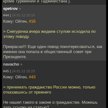
кроме Туркмении и Таджикистана ).
spetrov
»
#44 |
24.01.12 10:15
Кому: Ойген,
#16
> Снегурочка вчера жидким стулом исходила по
этому поводу.
Прекрасно!!! Еще один повод поинтересоваться, как
именно она попала в общественный совет при
Президенте.
navacho
»
#45 |
24.01.12 10:23
Кому: Ойген,
#43
> принимать гражданство России можно, только
отказавшись от прежнего
Не нашел такого в законе о гражданстве. Можешь
дать ссылку на статью?