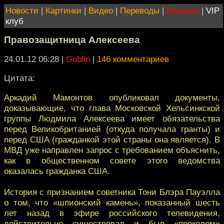
Новости
|
Картинки
|
Видео
|
Переводы
|
Магазин
|
VIP
клуб
Правозащитница Алексеева
24.01.12 06:28
|
Goblin
|
146 комментариев
Цитата:
Аркадий Мамонтов опубликовал документы,
доказывающие, что глава Московской Хельсинкской
группы Людмила Алексеева имеет обязательства
перед Великобританией (откуда получала гранты) и
перед США (гражданкой этой страны она является). В
МВД уже направлен запрос с требованием объяснить,
как в общественном совете этого ведомства
оказалась гражданка США.
История с признанием советника Тони Блэра Пауэлла
о том, что «шпионский камень», показанный шесть
лет назад в эфире российского телевидения,
действительно существовал и был «проколом»