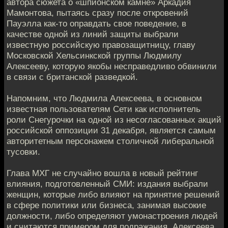
автора сюжета о «шпионском камне» Аркадия
Мамонтова, пытаясь сразу после откровений
Пауэлла как-то оправдать свое поведение, в
качестве одной из линий защиты выбрали
известную российскую правозащитницу, главу
Московской Хельсинкской группы Людмилу
Алексееву, которую якобы несправедливо обвинили
в связи с британской разведкой.
Напомним, что Людмила Алексеева, в основном
известная пользователям Сети как исполнитель
роли Снегурочки на одной из несогласованных акций
российской оппозиции 31 декабря, является самым
авторитетным персонажем столичной либеральной
тусовки.
Глава МХГ не случайно вошла в новый рейтинг
влияния, подготовленный СМИ: издания выбрали
женщин, которые либо влияют на принятие решений
в сфере политики или бизнеса, занимая высокие
должности, либо определяют умонастроения людей
и считаются примером для подражания. Алексеева