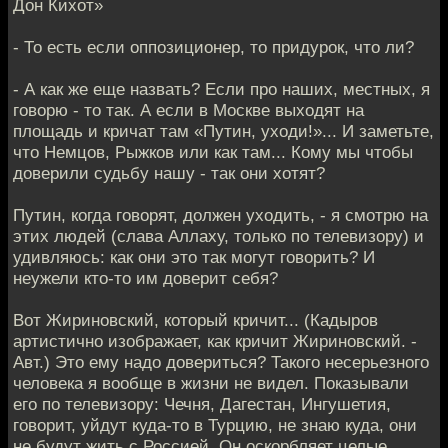
Дон Кихот»
- То есть если оппозиционер, то придурок, что ли?
- А как же еще назвать? Если про наших, местных, я
говорю - то так. А если в Москве выходят на
площадь и кричат там «Путин, уходи!»... И заметьте,
что Немцов, Рыжков или как там... Кому мы чтобы
доверили судьбу нашу - так они хотят?
Путин, когда говорят, должен уходить, - я смотрю на
этих людей (слава Аллаху, только по телевизору) и
удивляюсь: как они это так могут говорить? И
неужели кто-то им доверит себя?
Вот Жириновский, который кричит... (Кадыров
артистично изображает, как кричит Жириновский. -
Авт.) Это ему надо довериться? Такого несерьезного
человека я вообще в жизни не видел. Показывали
его по телевизору: Чечня, Дагестан, Ингушетия,
говорит, уйдут куда-то в Турцию, не знаю куда, они
не будут жить с Россией. Он оскорбляет целые