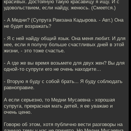
красивых. Достойную такую красавицу я ищу. И с
удовольствием, если найду, женюсь. (Смеется.)
- А Медни? (Супруга Рамзана Кадырова. - Авт.) Она
не будет возражать?
- Я с ней найду общий язык. Она меня любит. И для
нее, если я получу больше счастливых дней в этой
жизни, - это тоже счастье.
- А где же вы время возьмете для двух жен? Вы для
одной-то супруги его не очень находите…
- Вторую я буду с собой брать... Я буду соблюдать
равноправие.
А если серьезно, то Медни Мусаевна - хорошая
супруга, прекрасная мать детей, я ее уважаю и
очень ценю.
Говорю об этом, хотя публично вести разговоры на
данную тему у нас не принято. Но Медни Мусаевна