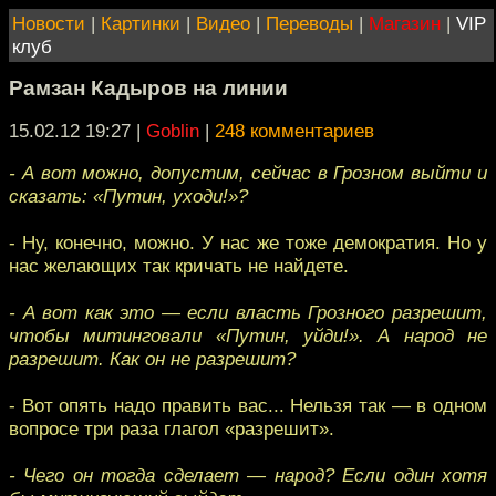
Новости
|
Картинки
|
Видео
|
Переводы
|
Магазин
|
VIP
клуб
Рамзан Кадыров на линии
15.02.12 19:27
|
Goblin
|
248 комментариев
- А вот можно, допустим, сейчас в Грозном выйти и
сказать: «Путин, уходи!»?
- Ну, конечно, можно. У нас же тоже демократия. Но у
нас желающих так кричать не найдете.
- А вот как это — если власть Грозного разрешит,
чтобы митинговали «Путин, уйди!». А народ не
разрешит. Как он не разрешит?
- Вот опять надо править вас... Нельзя так — в одном
вопросе три раза глагол «разрешит».
- Чего он тогда сделает — народ? Если один хотя