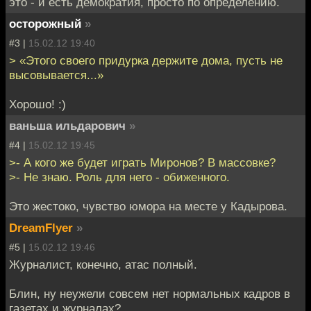
это - и есть демократия, просто по определению.
осторожный
»
#3 |
15.02.12 19:40
> «Этого своего придурка держите дома, пусть не
высовывается...»
Хорошо! :)
ваньша ильдарович
»
#4 |
15.02.12 19:45
>- А кого же будет играть Миронов? В массовке?
>- Не знаю. Роль для него - обиженного.
Это жестоко, чувство юмора на месте у Кадырова.
DreamFlyer
»
#5 |
15.02.12 19:46
Журналист, конечно, атас полный.
Блин, ну неужели совсем нет нормальных кадров в
газетах и журналах?