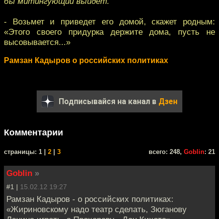
бы митингующий выйдет.
- Возьмет и приведет его домой, скажет родным:
«Этого своего придурка держите дома, пусть не
высовывается...»
Рамзан Кадыров о российских политиках
Подписывайся на канал в
Дзен
Комментарии
cтраницы: 1 |
2
|
3
всего: 248,
Goblin
: 21
Goblin
»
#1 |
15.02.12 19:27
Рамзан Кадыров - о российских политиках:
«Жириновскому надо театр сделать, Зюганову