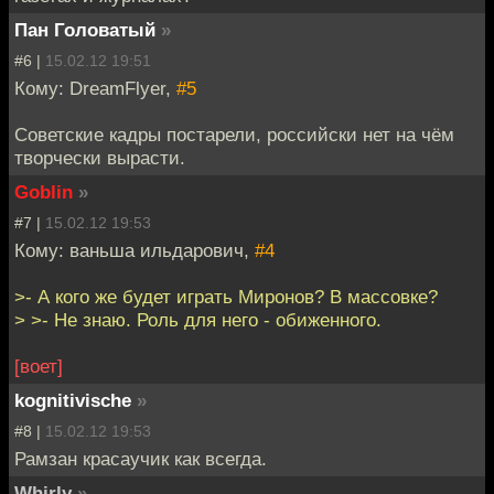
Пан Головатый
»
#6 |
15.02.12 19:51
Кому: DreamFlyer,
#5
Советские кадры постарели, российски нет на чём
творчески вырасти.
Goblin
»
#7 |
15.02.12 19:53
Кому: ваньша ильдарович,
#4
>- А кого же будет играть Миронов? В массовке?
> >- Не знаю. Роль для него - обиженного.
[воет]
kognitivische
»
#8 |
15.02.12 19:53
Рамзан красаучик как всегда.
Whirly
»