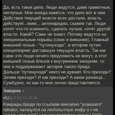
Да, есть такое дело. Люди ведутся, даже грамотные,
неглупые. Мне иногда кажется, что дело вот в чем.
Действия текущей власти всех достали, власть
действует...ммм... антинародно, скажем так. Люди
хотят что-то изменить, сделать лучше, хотят другой
власти. Какой? Сами не знают. Потому ведутся на
эмоциональные порывы (свои и внешние). Главный
внешний позыв - "путинуходи", в котором путин
олицетворяет доставшую текущую власть. Так как
сами эти люди ничего предложить не могут, а этот
внешний позыв близок к внутренним эмоциям, то
они и поддерживают авторов такого бреда.
Дальше "путинуходи" никто не думает. Кто приходи?
Зачем приходи? И как приходи? А какая разница...
Сумбурно, но как-то мне лично представляется.
Завцеха
»
#52 |
27.02.12 18:38
Камрады,бродя по ссылкам внезапно "упавшего"
odnako. наткнулся на любопытную инфу о г-не