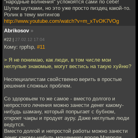
"народные волнения" успокоятся сами по себе!
Шутки шутками, но это уже просто пиздец какой-то.
Ролик в тему митингов
http://www.youtube.com/watch?v=m_xTvOK7VOg
Abrikosov
»
#22 |
27.02.12 17:04
Кому: rppfsp,
#11
> Я не понимаю, как люди, в том числе мои
неглупые знакомые, могут вестись на такую хуйню?
Неспециалистам свойственно верить в простые
решения сложных проблем.
Со здоровьем то же самое - вместо долгого и
непростого лечения можно занести денег какому-
нибудь шаману, который попрыгает с бубном,
откроет чакры и продует ауру. Даже неглупые люди
ведутся.
Вместо долгой и непростой работы можно занести
денег какому-нибудь мошеннику вроде Мавроди,