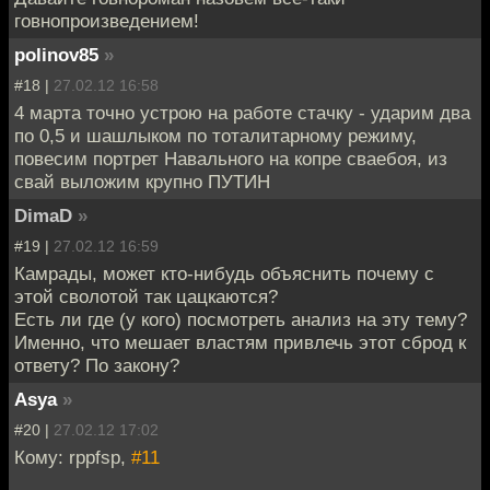
говнопроизведением!
polinov85
»
#18 |
27.02.12 16:58
4 марта точно устрою на работе стачку - ударим два
по 0,5 и шашлыком по тоталитарному режиму,
повесим портрет Навального на копре сваебоя, из
свай выложим крупно ПУТИН
DimaD
»
#19 |
27.02.12 16:59
Камрады, может кто-нибудь объяснить почему с
этой сволотой так цацкаются?
Есть ли где (у кого) посмотреть анализ на эту тему?
Именно, что мешает властям привлечь этот сброд к
ответу? По закону?
Asya
»
#20 |
27.02.12 17:02
Кому: rppfsp,
#11