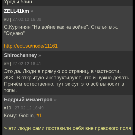
Уроды блин.
ZELL41km
»
#8 |
27.02.12 16:39
С.Кургинян "На войне как на войне". Статья в ж.
"Однако"
http://eot.su/node/11161
Shirochenney
»
#9 |
27.02.12 16:41
Это да. Люди в прямую со страниц, в частности,
ЖЖ. В открытую инструктируют, что и нужно делать.
Причём естественно, тут эк суп это всё выносит в
топы.
Бодрый мизантроп
»
#10 |
27.02.12 16:49
Кому: Goblin,
#1
> эти люди сами поставили себя вне правового поля