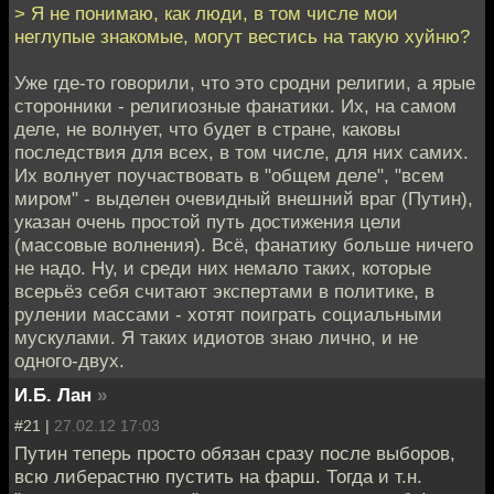
> Я не понимаю, как люди, в том числе мои
неглупые знакомые, могут вестись на такую хуйню?
Уже где-то говорили, что это сродни религии, а ярые
сторонники - религиозные фанатики. Их, на самом
деле, не волнует, что будет в стране, каковы
последствия для всех, в том числе, для них самих.
Их волнует поучаствовать в "общем деле", "всем
миром" - выделен очевидный внешний враг (Путин),
указан очень простой путь достижения цели
(массовые волнения). Всё, фанатику больше ничего
не надо. Ну, и среди них немало таких, которые
всерьёз себя считают экспертами в политике, в
рулении массами - хотят поиграть социальными
мускулами. Я таких идиотов знаю лично, и не
одного-двух.
И.Б. Лан
»
#21 |
27.02.12 17:03
Путин теперь просто обязан сразу после выборов,
всю либерастню пустить на фарш. Тогда и т.н.