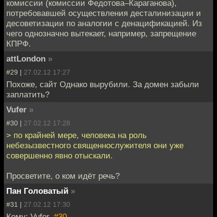
комиссии (комиссии Федотова–Караганова),
потребовавшей осуществления десталинизации и
десоветизации по аналогии с денацификацией. Из
чего однозначно вытекает, например, запрещение
КПРФ.
attLondon
»
#29 |
27.02.12 17:27
Похоже, сайт Однако вырубили. За домен забыли
заплатить?
Vufer
»
#30 |
27.02.12 17:28
> по крайней мере, человека на роль
небезызвестного священнослужителя они уже
совершенно явно отыскали.
Просветите, о ком идёт речь?
Пан Головатый
»
#31 |
27.02.12 17:30
Кому: Vufer,
#30