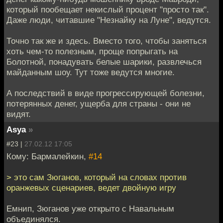
который пообещает некислый процент "просто так".
Даже люди, читавшие "Незнайку на Луне", ведутся.
Точно так же и здесь. Вместо того, чтобы заняться
хоть чем-то полезным, проще попрыгать на
Болотной, понадувать белые шарики, развлечься
майданным шоу. Тут тоже ведутся многие.
А последствий в виде прогрессирующей болезни,
потерянных денег, ущерба для страны - они не
видят.
Asya
»
#23 |
27.02.12 17:05
Кому: Бармалейкин,
#14
> это сам Зюганов, который на словах против
оранжевых сценариев, ведет двойную игру
Емнип, Зюганов уже открыто с Навальным
объединялся.