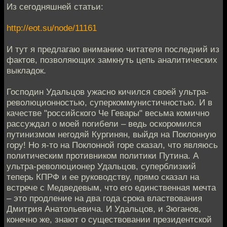
Из сегодняшней статьи:
http://eot.su/node/11161
И тут я предлагаю вниманию читателя последний из
фактов, позволяющих замкнуть цепь аналитических
выкладок.
Господин Удальцов ужасно кичился своей ультра-
революционностью, суперкоммунистичностью. И в
качестве "российского Че Гевары" весьма комично
рассуждал о моей погибели – ведь оскоромился
путинизмом негодяй Кургинян, выйдя на Поклонную
гору! Но я-то на Поклонной горе сказал, что являюсь
политическим противником политики Путина. А
ультра-революционер Удальцов, суперблизкий
теперь КПРФ и ее руководству, прямо сказал на
встрече с Медведевым, что его единственная мечта
– это продление на два года срока властвования
Дмитрия Анатольевича. И Удальцов, и Зюганов,
конечно же, знают о существовании президентской