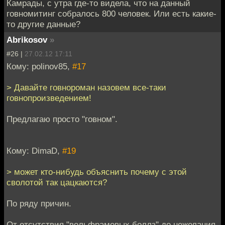
Камрады, с утра где-то видела, что на данный
говномитинг собралось 800 человек. Или есть какие-
то другие данные?
Abrikosov
»
#26 |
27.02.12 17:11
Кому: polinov85,
#17
> Давайте говнороман назовем все-таки
говнопроизведением!
Предлагаю просто "говном".
Кому: DimaD,
#19
> может кто-нибудь объяснить почему с этой
сволотой так цацкаются?
По ряду причин.
От отсутствия "вольфрамовых боллз" до нежелания