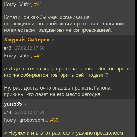
Кому: Vufer,
#41
Кстати, он как-бы уже: организация
несанкционированной акции протеста с большим
количеством граждан является провокацией.
Хмурый_Сибиряк
»
#43 |
27.02.12 17:56
Кому: Vufer,
#40
> Я достаточно знаю про попа Гапона. Вопрос про то,
кто же собирается повторить сей "подвиг"?
Ну, раз, достаточно знаешь про попа Гапона,
прикинь, кто лезет на его место сегодня.
yuri535
»
#44 |
27.02.12 17:58
Кому: grobovschik,
#39
> Неужели и в этот раз, если удачно преодолеем