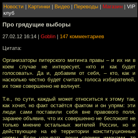
Новости
|
Картинки
|
Видео
|
Переводы
|
Магазин
|
VIP
клуб
Про грядущие выборы
27.02.12 16:14
|
Goblin
|
147 комментариев
Цитата:
Организаторы питерского митинга правы – и их ни в
коем случае не интересует, «кто и как будет
голосовать». Да и, добавим от себя, – кто, как и
насколько честно будет считать голоса избирателей,
их тоже совершенно не волнует.
Т.е., по сути, каждый может относиться к этому так,
как хочет, но факт остаётся фактом и он упрям: эти
люди сами поставили себя вне правового поля,
заранее объявив, что их совершенно не беспокоят не
только мнение остальных жителей России, но и
действующие на её территории конституционные
нормы. Если называть вещи своими именами, то