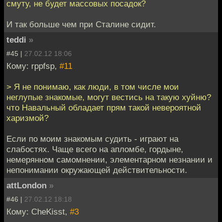
смуту, не будет массовых посадок?
И так больше чем при Сталине сидит.
teddi
»
#45 |
27.02.12 18:06
Кому: rppfsp,
#11
> Я не понимаю, как люди, в том числе мои
неглупые знакомые, могут вестись на такую хуйню?
что Навальный обладает прям такой невероятной
харизмой?
Если по моим знакомым судить - играют на
слабостях. Чаще всего на апломбе, гордыне,
немерянном самомнении, элементарном незнании и
непонимании окружающей действительности.
attLondon
»
#46 |
27.02.12 18:18
Кому: CheKisst,
#3