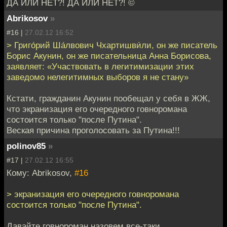
ДА ИЛИ НЕТ?! ДА ИЛИ НЕТ?! ©
Abrikosov
»
#16 |
27.02.12 16:52
> Григо́рий Ша́лвович Чхартишви́ли, он же писатель
Борис Акунин, он же писательница Анна Борисова,
заявляет: «Участвовать в легитимизации этих
заведомо нелегитимных выборов я не стану»
Кстати, гражданин Акунин пообещал у себя в ЖЖ,
что экранизация его очередного говноромана
состоится только "после Путина".
Веская причина проголосовать за Путина!!!
polinov85
»
#17 |
27.02.12 16:55
Кому: Abrikosov,
#16
> экранизация его очередного говноромана
состоится только "после Путина".
Давайте говнороман назовем все-таки