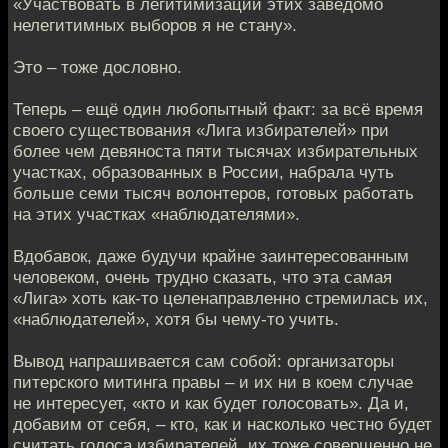
«Участвовать в легитимизации этих заведомо
нелегитимных выборов я не стану».
Это – тоже дословно.
Теперь – ещё один любопытный факт: за всё время
своего существования «Лига избирателей» при
более чем девяноста пяти тысячах избирательных
участках, образованных в России, набрала чуть
больше семи тысяч волонтеров, готовых работать
на этих участках «наблюдателями».
Вдобавок, даже будучи крайне заинтересованным
человеком, очень трудно сказать, что эта самая
«Лига» хоть как-то целенаправленно стремилась их,
«наблюдателей», хотя бы чему-то учить.
Вывод напрашивается сам собой: организаторы
питерского митинга правы – и их ни в коем случае
не интересует, «кто и как будет голосовать». Да и,
добавим от себя, – кто, как и насколько честно будет
считать голоса избирателей, их тоже совершенно не