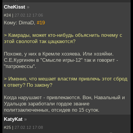
CheKisst
»
#24 |
27.02.12 17:06
Кому: DimaD,
#19
> Камрады, может кто-нибудь объяснить почему с
этой сволотой так цацкаются?
Похоже, у них в Кремле хозяева. Или хозяйки.
С.Е.Кургинян в "Смысле игры-12" так и говорит -
"патронессы".
> Именно, что мешает властям привлечь этот сброд
к ответу? По закону?
Когда нарушают - привлекаются. Вон, Навальный и
Удальцов заработали гордое звание
политзаключенных, отсидев по 15 суток.
KatyKat
»
#25 |
27.02.12 17:08