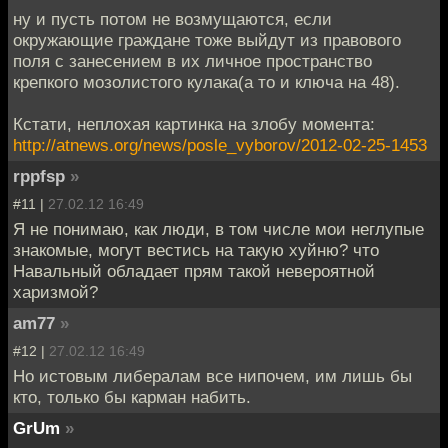
ну и пусть потом не возмущаются, если
окружающие граждане тоже выйдут из правового
поля с занесением в их личное пространство
крепкого мозолистого кулака(а то и ключа на 48).
Кстати, неплохая картинка на злобу момента:
http://atnews.org/news/posle_vyborov/2012-02-25-1453
rppfsp
»
#11 |
27.02.12 16:49
Я не понимаю, как люди, в том числе мои неглупые
знакомые, могут вестись на такую хуйню? что
Навальный обладает прям такой невероятной
харизмой?
am77
»
#12 |
27.02.12 16:49
Но истовым либералам все нипочем, им лишь бы
кто, только бы карман набить.
GrUm
»