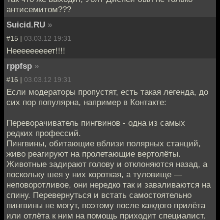
антисемитом???
Suicid.RU
»
#15 |
03.03.12 19:31
Нееееееееет!!!!
rppfsp
»
#16 |
03.03.12 19:31
Если модераторы пропустят, есть такая легенда, до
сих пор популярна, например в Контакте:
Переворачиватель пингвинов - одна из самых
редких профессий.
Пингвины, обитающие вблизи полярных станций,
живо реагируют на пролетающие вертолёты.
Животные задирают голову и отклоняются назад, а
поскольку шея у них короткая, а туловище —
неповоротливое, они нередко так и заваливаются на
спину. Перевернуться и встать самостоятельно
пингвины не могут, поэтому после каждого прилёта
или отлёта к ним на помощь приходит специалист.