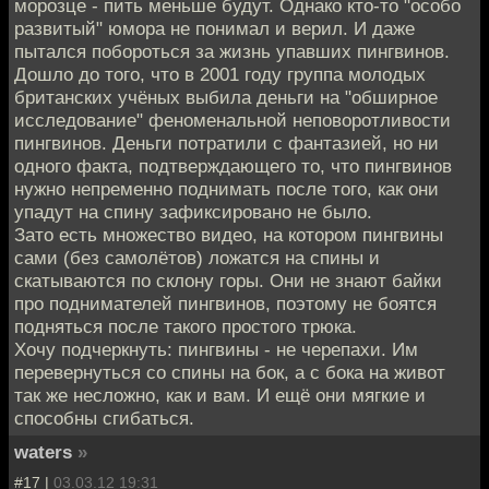
морозце - пить меньше будут. Однако кто-то "особо
развитый" юмора не понимал и верил. И даже
пытался побороться за жизнь упавших пингвинов.
Дошло до того, что в 2001 году группа молодых
британских учёных выбила деньги на "обширное
исследование" феноменальной неповоротливости
пингвинов. Деньги потратили с фантазией, но ни
одного факта, подтверждающего то, что пингвинов
нужно непременно поднимать после того, как они
упадут на спину зафиксировано не было.
Зато есть множество видео, на котором пингвины
сами (без самолётов) ложатся на спины и
скатываются по склону горы. Они не знают байки
про поднимателей пингвинов, поэтому не боятся
подняться после такого простого трюка.
Хочу подчеркнуть: пингвины - не черепахи. Им
перевернуться со спины на бок, а с бока на живот
так же несложно, как и вам. И ещё они мягкие и
способны сгибаться.
waters
»
#17 |
03.03.12 19:31