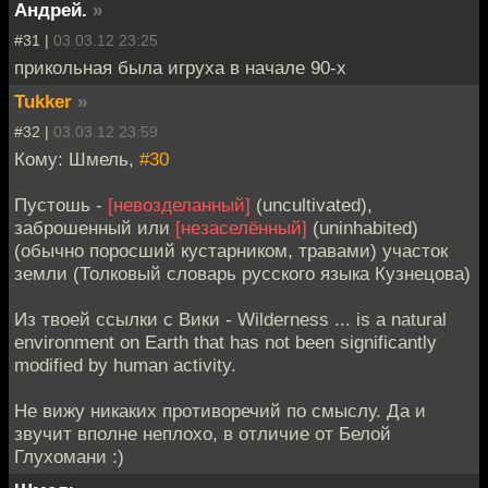
Андрей.
»
#31 |
03.03.12 23:25
прикольная была игруха в начале 90-х
Tukker
»
#32 |
03.03.12 23:59
Кому: Шмель,
#30
Пустошь -
[невозделанный]
(uncultivated),
заброшенный или
[незаселённый]
(uninhabited)
(обычно поросший кустарником, травами) участок
земли (Толковый словарь русского языка Кузнецова)
Из твоей ссылки с Вики - Wilderness ... is a natural
environment on Earth that has not been significantly
modified by human activity.
Не вижу никаких противоречий по смыслу. Да и
звучит вполне неплохо, в отличие от Белой
Глухомани :)