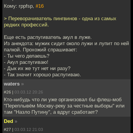
Кому: rppfsp,
#16
> Переворачиватель пингвинов - одна из самых
редких профессий.
Еще есть распугиватель акул в луже.
Из анекдота: мужик сидит около лужи и лупит по ней
палкой. Прохожий спрашивает:
- Ты чего делаешь?
- Акул распугиваю!
- Дык их же тут нет ни разу?
- Так значит хорошо распугиваю.
waters
»
#26 |
03.03.12 20:26
Кто-нибудь что ли уже организовал бы флеш-моб
"Переплывём Москву-реку за честные выборы" или
там "Назло Путину", а вдруг сработает?
Ded
»
#27 |
03.03.12 21:03