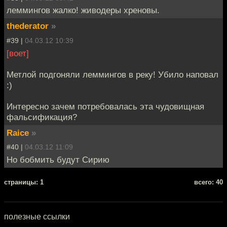
леммингов жалко! живодеры хреновы.
thederator
»
#39 |
04.03.12 10:39
[воет]
Метлой подгоняли леммингов в реку! Убило наповал
:)
Интересно зачем потребовалась эта чудовищная
фальсификация?
Raice
»
#40 |
04.03.12 11:09
Но бобмить будут Сирию
cтраницы: 1
всего: 40
полезные ссылки