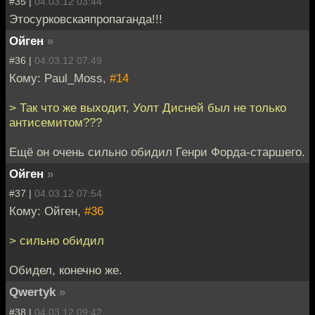
#35 |
04.03.12 03:44
Этосурковскаяпропаганда!!!
Ойген
»
#36 |
04.03.12 07:49
Кому: Paul_Moss,
#14
> Так что же выходит, Уолт Дисней был не только
антисемитом???
Ещё он очень сильно обидил Генри Форда-старшего.
Ойген
»
#37 |
04.03.12 07:54
Кому: Ойген,
#36
> сильно обидил
Обидел, конечно же.
Qwertyk
»
#38 |
04.03.12 09:42