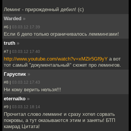
Леминг - прирожденный дебил! (с)
Warded
»
#6 |
03.03.12 17:39
Если б дело только ограничивалось леммингами!
truth
»
#7 |
03.03.12 17:40
http://www.youtube.com/watch?v=xMZlr5Gf9yY
а вот
тот самый "документальный" сюжет про лемингов.
Гаруспик
»
#8 |
03.03.12 17:43
Ни кому верить нельзя!!!
eternalko
»
#9 |
03.03.12 18:14
Прочитал слово лемминг и сразу хотел сорвать
покровы, а тут оказываются этим и заняты! БТП
камрад Цитата!