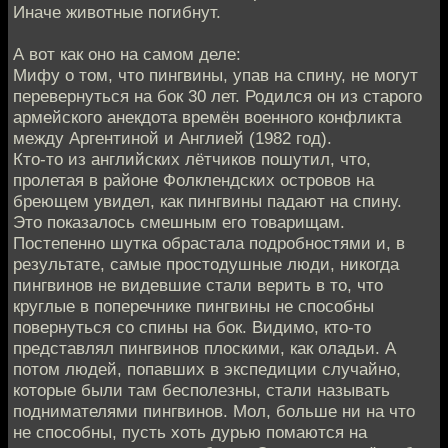
Иначе животные погибнут.
А вот как оно на самом деле:
Мифу о том, что пингвины, упав на спину, не могут
перевернуться на бок 30 лет. Родился он из старого
армейского анекдота времён военного конфликта
между Аргентиной и Англией (1982 год).
Кто-то из английских лётчиков пошутил, что,
пролетая в районе Фолклендских островов на
бреющем увидел, как пингвины падают на спину.
Это показалось смешным его товарищам.
Постепенно шутка обрастала подробностями и, в
результате, самые простодушные люди, никогда
пингвинов не видевшие стали верить в то, что
круглые в поперечнике пингвины не способны
повернуться со спины на бок. Видимо, кто-то
представлял пингвинов плоскими, как оладьи. А
потом людей, попавших в экспедиции случайно,
которые были там бесполезны, стали называть
поднимателями пингвинов. Мол, больше ни на что
не способны, пусть хоть дурью помаются на