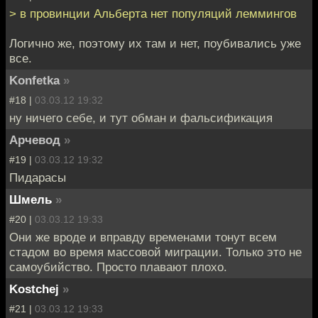
> в провинции Альберта нет популяций леммингов
Логично же, поэтому их там и нет, поубивались уже
все.
Konfetka
»
#18 |
03.03.12 19:32
ну ничего себе, и тут обман и фальсификация
Арчевод
»
#19 |
03.03.12 19:32
Пидарасы
Шмель
»
#20 |
03.03.12 19:33
Они же вроде и вправду временами тонут всем
стадом во время массовой миграции. Только это не
самоубийство. Просто плавают плохо.
Kostchej
»
#21 |
03.03.12 19:33