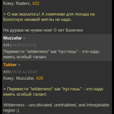
Кому: Raders,
#22
> О как оказалось! А хомячкам для похода на
Болотную никакой метлы не надо.
На дурака не нужен нож! © кот Базилио
Muzzafar
»
#28 |
03.03.12 21:51
Перевести "wilderness" как "пустошь" - это надо
иметь особый талант.
Tukker
»
#29 |
03.03.12 23:03
Кому: Muzzafar,
#28
> Перевести "wilderness" как "пустошь" - это надо
иметь особый талант.
Wilderness - uncultivated, uninhabited, and inhospitable
region ;)