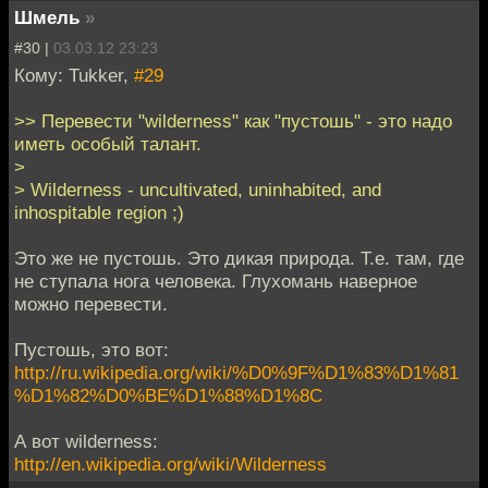
Шмель
»
#30 |
03.03.12 23:23
Кому: Tukker,
#29
>> Перевести "wilderness" как "пустошь" - это надо
иметь особый талант.
>
> Wilderness - uncultivated, uninhabited, and
inhospitable region ;)
Это же не пустошь. Это дикая природа. Т.е. там, где
не ступала нога человека. Глухомань наверное
можно перевести.
Пустошь, это вот:
http://ru.wikipedia.org/wiki/%D0%9F%D1%83%D1%81
%D1%82%D0%BE%D1%88%D1%8C
А вот wilderness:
http://en.wikipedia.org/wiki/Wilderness