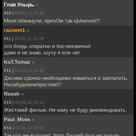
Глав Упырь
»
#10 |
03.03.12 18:24
Меня обманули, причОм так цЫнично!!!
razoom1
»
#11 |
03.03.12 18:29
это блядь отвратно и бесчеловечно!
даже и не знаю, шучу я или нет
KoT.Tomac
»
#12 |
03.03.12 19:31
Диснею срочно необходимо покаяться и заплатить.
Низабудимнипростим!!!
Roosh
»
#13 |
03.03.12 19:31
Жестокий фильм. Ни кому не буду рекомендовать.
Paul_Moss
»
#14 |
03.03.12 19:31
Так что же выходит, Уолт Дисней был не только