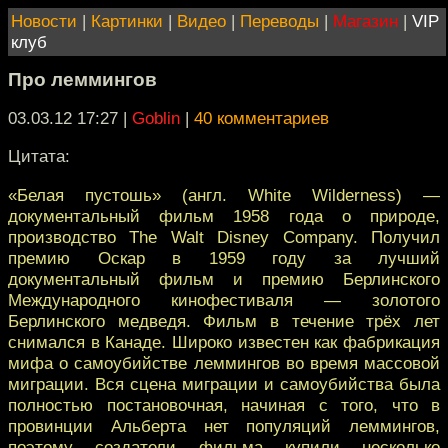
Новости
|
Картинки
|
Видео
|
Переводы
|
Магазин
|
VIP
клуб
Про леммингов
03.03.12 17:27
|
Goblin
|
40 комментариев
Цитата:
«Белая пустошь» (англ. White Wilderness) —
документальный фильм 1958 года о природе,
производство The Walt Disney Company. Получил
премию Оскар в 1959 году за лучший
документальный фильм и премию Берлинского
Международного кинофестиваля — золотого
Берлинского медведя. Фильм в течение трёх лет
снимался в Канаде. Широко известен как фабрикация
мифа о самоубийстве леммингов во время массовой
миграции. Вся сцена миграции и самоубийства была
полностью постановочная, начиная с того, что в
провинции Альберта нет популяций леммингов,
поэтому создатели фильма купили несколько