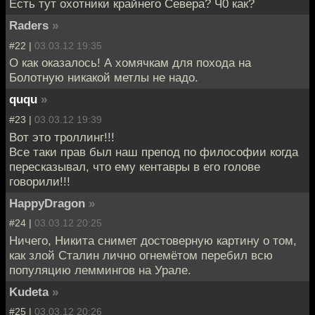
Есть тут охотники крайнего Севера? Ч0 как?
Raders
»
#22 |
03.03.12 19:35
О как оказалось! А хомячкам для похода на
Болотную никакой метлы не надо.
ququ
»
#23 |
03.03.12 19:39
Вот это троллинг!!!
Все таки прав был наш препод по философии когда
пересказывал, что ему кентавры в его голове
говорили!!!
HappyDragon
»
#24 |
03.03.12 20:25
Ничего, Никита снимет достоверную картину о том,
как злой Сталин лично огнемётом перебил всю
популяцию леммингов на Урале.
Kudeta
»
#25 |
03.03.12 20:26