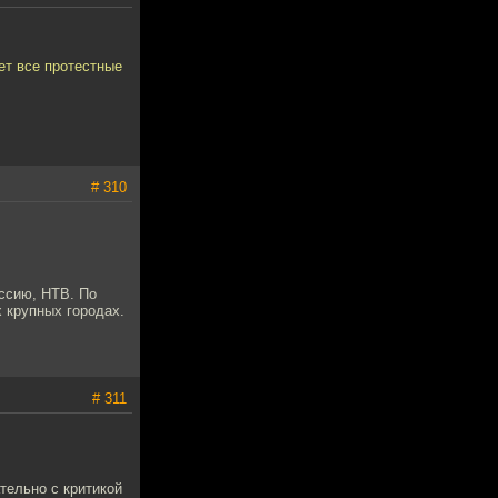
ет все протестные
# 310
оссию, НТВ. По
х крупных городах.
# 311
тельно с критикой