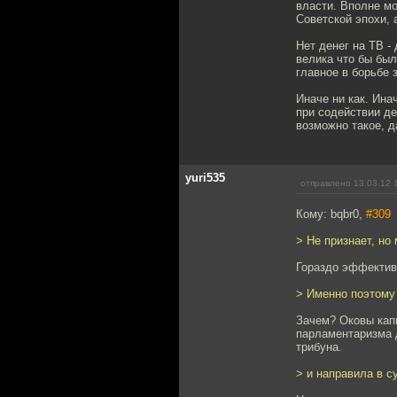
власти. Вполне м
Советской эпохи, 
Нет денег на ТВ -
велика что бы был
главное в борьбе 
Иначе ни как. Ина
при содействии де
возможно такое, д
yuri535
отправлено 13.03.12 
Кому: bqbr0,
#309
> Не признает, но
Гораздо эффективн
> Именно поэтому
Зачем? Оковы кап
парламентаризма д
трибуна.
> и направила в с