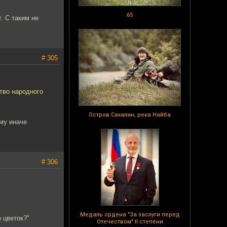
65
. С таким не
# 305
тво народного
Остров Сахалин, река Найба
ему иначе
# 306
Медаль ордена "За заслуги перед
 цветок?"
Отечеством" II степени