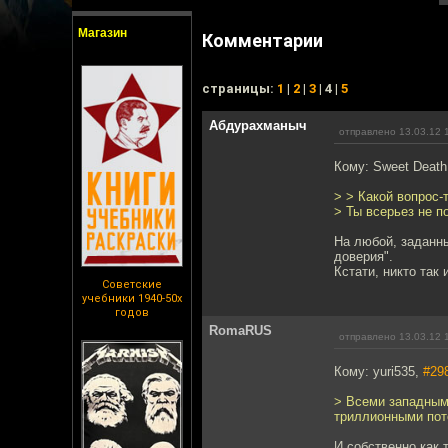
Магазин
Комментарии
cтраницы:
1
|
2
|
3
| 4 |
5
Абдурахманыч
отправлено 13.03.12 
Кому: Sweet Deat
> > Какой вопрос-т
> Ты всерьез не п
На любой, заданны
доверия".
Кстати, никто так 
Советские
учебники 1940-50х
годов
RomaRUS
отправлено 13.03.12 
Кому: yuri535,
#29
> Всеми западными
триллионными пот
И собственно как