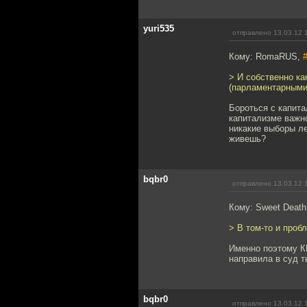
yuri535
отправлено 13.03.12 
Кому: RomaRUS,
> И собственно ка
(парламентарными)
Бороться с капит
капитализме важно
никакие выборы ле
живешь?
bqbr0
отправлено 13.03.12 
Кому: Sweet Deat
> В том-то и проб
Именно поэтому К
направила в суд 
bqbr0
отправлено 13.03.12 