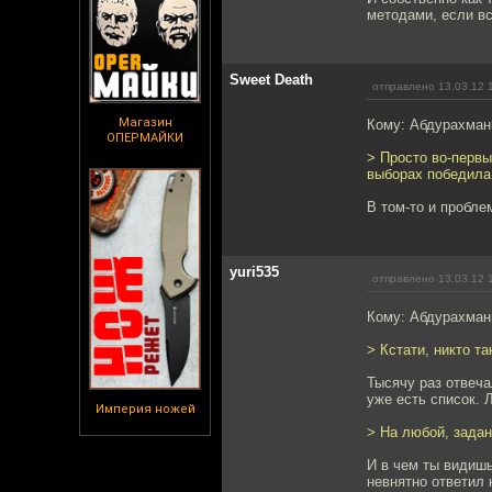
методами, если вс
Sweet Death
отправлено 13.03.12 
Магазин
Кому: Абдурахма
ОПЕРМАЙКИ
> Просто во-первы
выборах победила
В том-то и пробле
yuri535
отправлено 13.03.12 
Кому: Абдурахма
> Кстати, никто та
Тысячу раз отвеча
уже есть список. 
Империя ножей
> На любой, зада
И в чем ты видишь
невнятно ответил 