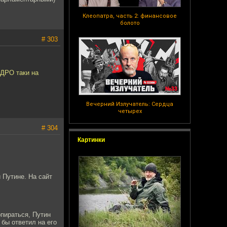
Клеопатра, часть 2: финансовое
болото
# 303
ЕДРО таки на
Вечерний Излучатель: Сердца
четырех
# 304
Картинки
 Путине. На сайт
опираться, Путин
 бы ответил на его