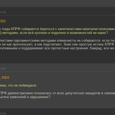
15:54
#302
к тогда КПРФ собирается бороться с капиталистами капиталистическими
 методами, если всё куплено и поделено и возможностей ни каких?
алистами парламентскими методами коммунисты не собираются, если ты 
 не как проголосуют, а как подсчитают. Зная сию простую истину КПРФ 
гитимными и поддерживает все протестные настроения. Камрад, все же 
15:55
h,
#303
лема, что не побеждала.
ПРФ демонстративно отказалась от всех депутатских мандатов в свеже
тысячи заявлений о нарушениях?
15:56