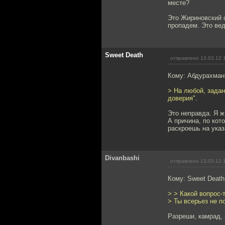
месте?
Это Жириновский о
пропадем. Это вед
Sweet Death
отправлено 13.03.12 
Кому: Абдурахма
> На любой, задан
доверия".
Это неправда. Я ж
А причина, по кот
раскроешь на указ
Divanbashi
отправлено 13.03.12 
Кому: Sweet Deat
> > Какой вопрос-т
> Ты всерьез не п
Разреши, камрад, 