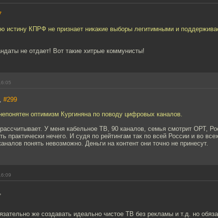
7
ую истину КПРФ не признает никакие выборы легитимными и поддержива
андаты не отдает! Вот такие хитрые коммунисты!
16:05
h,
#299
 непонятен оптимизм Кургиняна по поводу цифровых каналов.
 рассчитывает. У меня кабельное ТВ, 90 каналов, семья смотрит ОРТ, Р
ь практически нечего. И судя по рейтингам так по всей России и во все
каналов понять невозможно. Деньги на контент они точно не принесут.
16:09
,
язательно же создавать идеально чистое ТВ без рекламы и т.д. но обяза