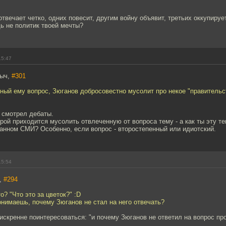
твечает четко, одних повесит, другим войну объявит, третьих оккупирует
ь не политик твоей мечты?
15:47
ныч,
#301
ный ему вопрос, Зюганов добросовестно мусолит про некое "правительс
 смотрел дебаты.
орой приходится мусолить отвлеченную от вопроса тему - а как ты эту т
анном СМИ? Особенно, если вопрос - второстепенный или идиотский.
15:54
h,
#294
о? "Что это за цветок?" :D
онимаешь, почему Зюганов не стал на него отвечать?
искренне поинтересоваться: "и почему Зюганов не ответил на вопрос про