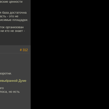
еские ценности
я база достаточна
сть - это не
ависимые площадки.
ток организован
и кто не знает -
# 312
воротни.
жевыбранной Думе
ого
лоса, но есть