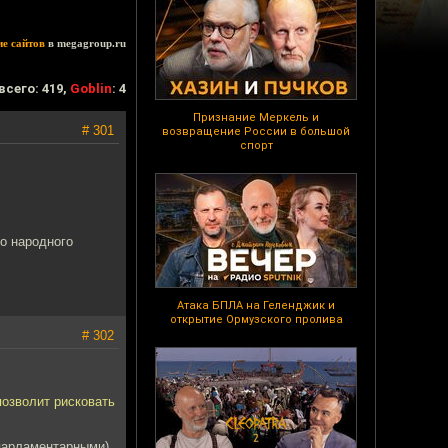
ие сайтов
в megagroup.ru
всего: 419,
Goblin
: 4
Признание Меркель и
# 301
возвращение России в большой
спорт
о народного
Атака БПЛА на Геленджик и
открытие Ормузского пролива
# 302
позволит рисковать
(парламентарными)