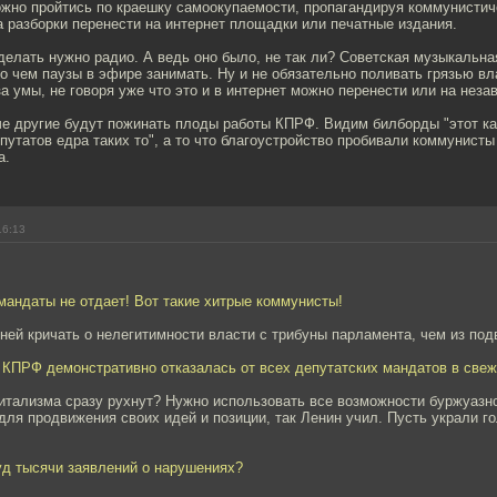
ожно пройтись по краешку самоокупаемости, пропагандируя коммунистич
а разборки перенести на интернет площадки или печатные издания.
 делать нужно радио. А ведь оно было, не так ли? Советская музыкальна
о чем паузы в эфире занимать. Ну и не обязательно поливать грязью вла
за умы, не говоря уже что это и в интернет можно перенести или на нез
че другие будут пожинать плоды работы КПРФ. Видим билборды "этот ка
путатов едра таких то", а то что благоустройство пробивали коммунисты н
а.
16:13
 мандаты не отдает! Вот такие хитрые коммунисты!
ей кричать о нелегитимности власти с трибуны парламента, чем из под
 КПРФ демонстративно отказалась от всех депутатских мандатов в све
итализма сразу рухнут? Нужно использовать все возможности буржуазн
ля продвижения своих идей и позиции, так Ленин учил. Пусть украли го
уд тысячи заявлений о нарушениях?