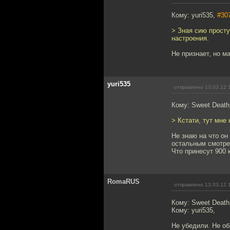
Кому: yuri535,
#30
> Зная сию прост
настроения.
Не признает, но м
yuri535
отправлено 13.03.12 
Кому: Sweet Deat
> Кстати, тут мне
Не знаю на что он
остальным смотрет
Что принесут 900 
RomaRUS
отправлено 13.03.12 
Кому: Sweet Death
Кому: yuri535,
Не убедили. Не об