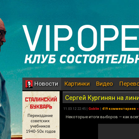
Картинки
Видео
Перев
Новости
Сергей Кургинян на лин
11.03.12 22:45 |
Goblin
|
419 комментариев
»
Некоторые итоги выборов — как всег