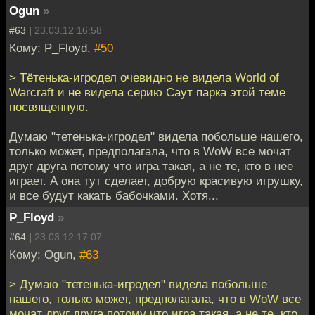
Ogun
»
#63 |
23.03.12 16:58
Кому: P_Floyd,
#50
> Тётенька-игродел очевидно не видела World of
Warcraft и не видела серию Саут парка этой теме
посвященную.
Думаю "тетенька-игродел" видела побольше нашего,
только может, предполагала, что в WoW все мочат
друг друга потому что игра такая, а не те, кто в нее
играет. А она тут сделает, добрую красивую игрушку,
и все будут какать бабочками. Хотя...
P_Floyd
»
#64 |
23.03.12 17:07
Кому: Ogun,
#63
> Думаю "тетенька-игродел" видела побольше
нашего, только может, предполагала, что в WoW все
мочат друг друга потому что игра такая, а не те, кто