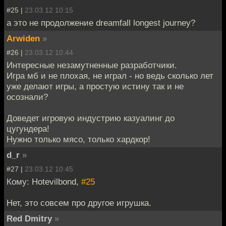
#25 |
23.03.12 10:15
а это не продолжение dreamfall longest journey?
Arwiden
»
#26 |
23.03.12 10:44
Интересные незамутненные разработчики.
Игра мб и не плохая, не играл - но ведь сколько лет
уже делают игры, а простую истину так и не
осознали?
Доведет игровую индустрию казуалинг до
цугундера!
Нужно только мясо, только хардкор!
d_r
»
#27 |
23.03.12 10:45
Кому: Hotevilbond,
#25
Нет, это совсем про другое игрушка.
Red Dmitry
»