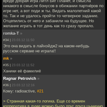
вроде добрая игра Литл Биг Планет, и смысла
никакого в смысле бонусов в обижании партнёров по
игре нет, а вот поди ж ты. Видать малолетний какой
то. Так и не удалось пройти то четверное задание.
Отцепились от него и забанили на будущее. Но
желание играть в тот день как то сразу пропало.
romka-T
»
#34 |
23.03.12 11:50
Это она видать в лайнэйдж2 на каком-нибудь
русском серваке не играла!!
mk
»
#35 |
23.03.12 11:52
Ханики её фамилиё
Ragnar Petrovich
»
#36 |
23.03.12 12:16
Кому: radioactive,
#21
> Странная какая-то логика. Еще со времен
кооператива в думе можно было друг друга цынично