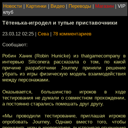
Новости
|
Картинки
|
Видео
|
Переводы
|
Магазин
|
VIP
клуб
Тётенька-игродел и тупые приставочники
23.03.12 02:25
|
Сева
|
78 комментариев
Сообщают:
Робин Ханик (Robin Hunicke) из thatgamecompany в
интервью Siliconera рассказала о том, по какой
причине разработчики Journey приняли решение
убрать из игры физическую модель взаимодействия
между персонажами.
Оказывается, большинство игроков в ходе
тестирования не думали о совместном прохождении,
а постоянно старались помешать друг другу.
«Мы проводили тестирование, приглашая игроков
опробовать Journey. Однако вместо того, чтобы
проходить игру в кооперативе, выстраивая отношения