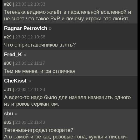
#28 |
23.03.12 10:53
Тетенька видимо живёт в паралельной вселенной и
не знает что такое PvP и почему игроки это любят.
Ragnar Petrovich
»
#29 |
23.03.12 10:58
Что с приставочников взять?
Fred_K
»
#30 |
23.03.12 11:17
Тем не менее, игра отличная
CheKisst
»
#31 |
23.03.12 11:23
А всего-то надо было для начала назначить одного
из игроков сержантом.
shu
»
#32 |
23.03.12 11:43
Тётенька-игродел говорите?
А в самой игре как, розовые тона, куклы и письки-