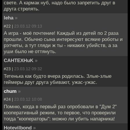
свете. А кармак нуб, надо было запретить друг в
друга стрелять.
leha
»
#22 |
23.03.12 09:13
А игра - моё почтение! Каждый из детей по 2 раза
прошли. Обычно сына интересуют всякие роботы и
рэтчеты, а тут гляди ж ты - никаких убийств, а за
уши было не оттянуть.
CAHTEXHuK
»
#23 |
23.03.12 09:32
Тетенька как будто вчера родилась. Злые-злые
геймеры друг друга убивают, ужас-ужас.
chum
»
#24 |
23.03.12 10:08
Помню, когда в первый раз опробовали в "Дум 2"
кооперативный режим, то первое, что проверили
тогда "кооператоры": можно ли убить напарника!
Hotevilbond
»