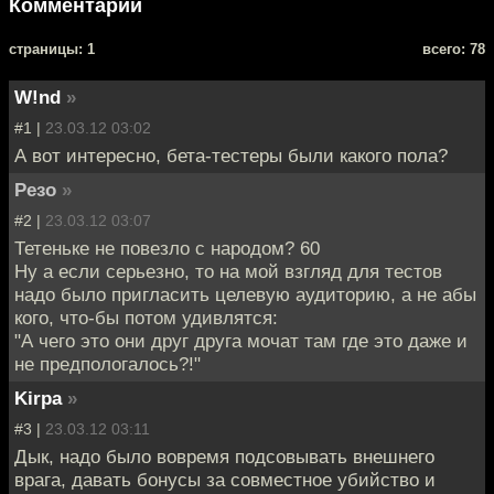
Комментарии
cтраницы: 1
всего: 78
W!nd
»
#1 |
23.03.12 03:02
А вот интересно, бета-тестеры были какого пола?
Резо
»
#2 |
23.03.12 03:07
Тетеньке не повезло с народом? 60
Ну а если серьезно, то на мой взгляд для тестов
надо было пригласить целевую аудиторию, а не абы
кого, что-бы потом удивлятся:
"А чего это они друг друга мочат там где это даже и
не предпологалось?!"
Kirpa
»
#3 |
23.03.12 03:11
Дык, надо было вовремя подсовывать внешнего
врага, давать бонусы за совместное убийство и