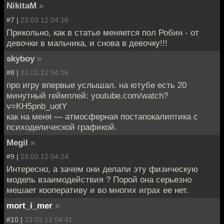
NikitaM
»
#7 |
23.03.12 04:16
Прикольно, как в статье меняется пол Робин - от
девочки в мальчика, и снова в девочку!!!
skyboy
»
#8 |
23.03.12 04:16
про игру впервые услышал. на ютубе есть 20
минутный геймплей: youtube.com/watch?
v=KH5pnb_uotY
как на меня — атмосферная постапокалиптика с
психоделической графикой.
Megil
»
#9 |
23.03.12 04:24
Интересно, а зачем они делали эту физическую
модель взаимодействия ? Порой она серьезно
мешает кооперативу и во многих играх ее нет.
mort_i_mer
»
#10 |
23.03.12 04:41