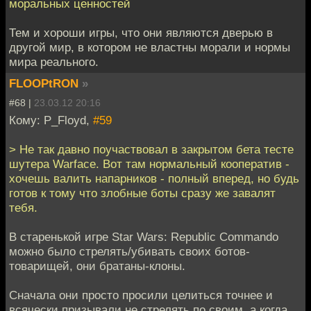
моральных ценностей
Тем и хороши игры, что они являются дверью в
другой мир, в котором не властны морали и нормы
мира реального.
FLOOPtRON
»
#68 |
23.03.12 20:16
Кому: P_Floyd,
#59
> Не так давно поучаствовал в закрытом бета тесте
шутера Warface. Вот там нормальный кооператив -
хочешь валить напарников - полный вперед, но будь
готов к тому что злобные боты сразу же завалят
тебя.
В старенькой игре Star Wars: Republic Commando
можно было стрелять/убивать своих ботов-
товарищей, они братаны-клоны.
Сначала они просто просили целиться точнее и
всячески призывали не стрелять по своим, а когда