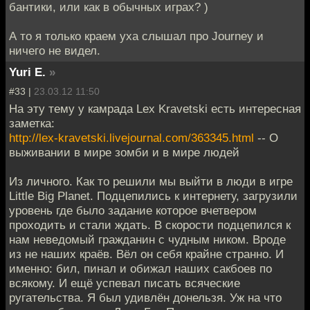
бантики, или как в обычных играх? )
А то я только краем уха слышал про Journey и
ничего не видел.
Yuri E.
»
#33 |
23.03.12 11:50
На эту тему у камрада Lex Kravetski есть интересная
заметка:
http://lex-kravetski.livejournal.com/363345.html
-- О
выживании в мире зомби и в мире людей
Из личного. Как то решили мы выйти в люди в игре
Little Big Planet. Подцепились к интернету, загрузили
уровень где было задание которое вчетвером
проходить и стали ждать. В скорости подцепился к
нам неведомый гражданин с чудным ником. Вроде
из не наших краёв. Вёл он себя крайне странно. И
именно: бил, пинал и обижал наших сакбоев по
всякому. И ещё успевал писать всяческие
ругательства. Я был удивлён донельзя. Уж на что