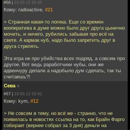
#56 |
23.03.12 15:35
Кому: radioactive,
#21
> Странная какая-то логика. Еще со времен
кооператива в думе можно было друг друга цынично
мочить, и ничего, рубились забывая про всё на
свете. А кармак нуб, надо было запретить друг в
друга стрелять.
Эта игра не про убийства всех подряд, а совсем про
другое. Вот ведь раработчики нубы, они же
адвенчуру делали а надобыло дум сделать, так ты
считаешь?!
Сева
»
#57 |
23.03.12 15:41
Кому: kym,
#12
> Не совсем в тему, но всё же - странно, что не
появилась в новостях ссылка на то, как Брайн Фарго
собирает (вернее собрал за 3 дня) деньги на