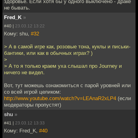
здоровье. Если хотя бы у одного выключено - драке
не бывать.
Fred_K
»
#40 |
23.03.12 13:22
Кому: shu,
#32
> А в самой игре как, розовые тона, куклы и письки-
бантики, или как в обычных играх? )
>
> А то я только краем уха слышал про Journey и
ничего не видел.
Вот, тут можешь ознакомиться с парой уровней или
со всей игрой целиком:
http://www.youtube.com/watch?v=LEAnaR2xLP4
(если
модераторы пропустят)
shu
»
#41 |
23.03.12 13:33
Кому: Fred_K,
#40