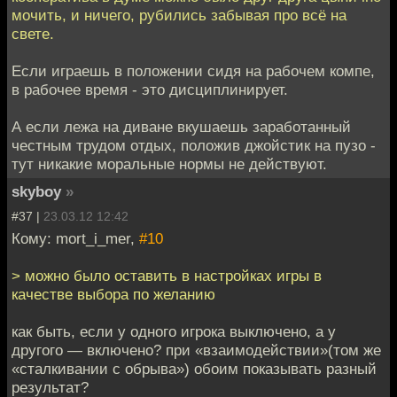
мочить, и ничего, рубились забывая про всё на
свете.
Если играешь в положении сидя на рабочем компе,
в рабочее время - это дисциплинирует.
А если лежа на диване вкушаешь заработанный
честным трудом отдых, положив джойстик на пузо -
тут никакие моральные нормы не действуют.
skyboy
»
#37 |
23.03.12 12:42
Кому: mort_i_mer,
#10
> можно было оставить в настройках игры в
качестве выбора по желанию
как быть, если у одного игрока выключено, а у
другого — включено? при «взаимодействии»(том же
«сталкивании с обрыва») обоим показывать разный
результат?