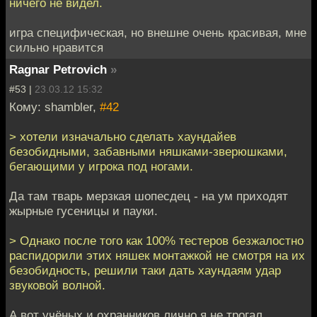
ничего не видел.
игра специфическая, но внешне очень красивая, мне
сильно нравится
Ragnar Petrovich
»
#53 |
23.03.12 15:32
Кому: shambler,
#42
> хотели изначально сделать хаундайев
безобидными, забавными няшками-зверюшками,
бегающими у игрока под ногами.
Да там тварь мерзкая шопесдец - на ум приходят
жырные гусеницы и пауки.
> Однако после того как 100% тестеров безжалостно
распидорили этих няшек монтажкой не смотря на их
безобидность, решили таки дать хаундаям удар
звуковой волной.
А вот учёных и охранников лично я не трогал.