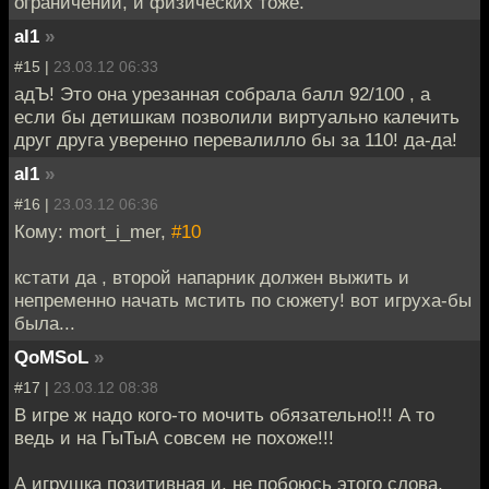
ограничений, и физических тоже.
al1
»
#15 |
23.03.12 06:33
адЪ! Это она урезанная собрала балл 92/100 , а
если бы детишкам позволили виртуально калечить
друг друга уверенно перевалилло бы за 110! да-да!
al1
»
#16 |
23.03.12 06:36
Кому: mort_i_mer,
#10
кстати да , второй напарник должен выжить и
непременно начать мстить по сюжету! вот игруха-бы
была...
QoMSoL
»
#17 |
23.03.12 08:38
В игре ж надо кого-то мочить обязательно!!! А то
ведь и на ГыТыА совсем не похоже!!!
А игрушка позитивная и, не побоюсь этого слова,