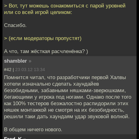
> Вот, тут можешь ознакомиться с парой уровней
или со всей игрой целиком:
Спасибо.
> (если модераторы пропустят)
А что, там жёсткая расчленёнка? )
shambler
»
#42 |
23.03.12 13:34
Помнится читал, что разработчики первой Халвы
хотели изначально сделать хаундайев
безобидными, забавными няшками-зверюшками,
бегающими у игрока под ногами. Однако после того
как 100% тестеров безжалостно распидорили этих
няшек монтажкой не смотря на их безобидность,
решили таки дать хаундаям удар звуковой волной.
В общем ничего нового.
Fred_K
»