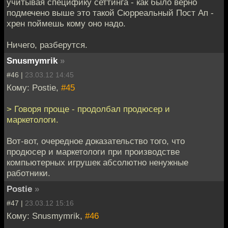
учитывая специфику сеттинга - как было верно
подмечено выше это такой Сюрреальный Пост Ап -
хрен поймешь кому оно надо.
Ничего, разберутся.
Snusmymrik
»
#46 |
23.03.12 14:45
Кому: Postie,
#45
> Говоря проще - продолбал продюсер и
маркетологи.
Вот-вот, очередное доказательство того, что
продюсер и маркетологи при производстве
компьютерных игрушек абсолютно ненужные
работники.
Postie
»
#47 |
23.03.12 15:16
Кому: Snusmymrik,
#46