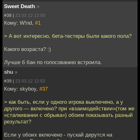
Sweet Death
»
#38 |
23.03.12 12:50
Кому: W!nd,
#1
> А вот интересно, бета-тестеры были какого пола?
Какого возраста? :)
Лучше б бан по голосованию встроила.
shu
»
#39 |
23.03.12 12:52
Кому: skyboy,
#37
> как быть, если у одного игрока выключено, а у
другого — включено? при «взаимодействии»(том же
«сталкивании с обрыва») обоим показывать разный
результат?
Если у обоих включено - пускай дерутся на