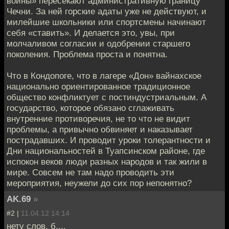
войны» пересекают административную границу
Чечни. За ней горские адаты уже не действуют, и
милейшие школьники или спортсмены начинают
себя «ставить». И делается это, увы, при
молчаливом согласии и одобрении старшего
поколения. Проблема проста и понятна.
Что в Кондопоге, что в лагере «Дон» вайнахское
национально ориентированное традиционное
общество конфликтует с постиндустриальным. А
государство, которое обязано сглаживать
внутренние противоречия, не то что не видит
проблемы, а привычно обвиняет и наказывает
пострадавших. И проводит уроки толерантности и
Дни национальностей в Туапсинском районе, где
испокон веков люди разных народов и так жили в
мире. Совсем не там надо проводить эти
мероприятия, неужели до сих пор непонятно?
AK.69
»
#2 |
11.04.12 14:14
нету слов, б....