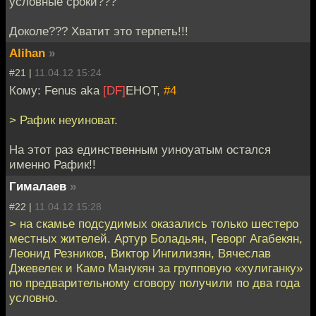
условные сроки???
Доколе??? Хватит это терпеть!!!
Alihan
»
#21 |
11.04.12 15:24
Кому: Fenus aka
[DF]
EHOT,
#4
> Рафик неуиноват.
На этот раз единственным уиноуатым остался
именно Рафик!!
Гималаев
»
#22 |
11.04.12 15:28
> на скамье подсудимых оказались только шестеро
местных жителей. Артур Боладьян, Геворг Агабекян,
Леонид Резников, Виктор Ингилизян, Вячеслав
Джевелек и Камо Манукян за групповую «хулиганку»
по предварительному сговору получили по два года
условно.