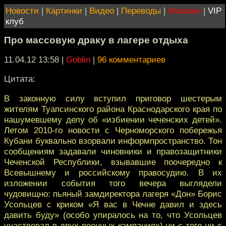
Новости
|
Картинки
|
Видео
|
Переводы
|
Магазин
|
VIP
клуб
Про массовую драку в лагере отдыха
11.04.12 13:58
|
Goblin
|
96 комментариев
Цитата:
В законную силу вступил приговор шестерым
жителям Туапсинского района Краснодарского края по
нашумевшему делу об «избиении чеченских детей».
Летом 2010-го новости с Черноморского побережья
Кубани буквально взорвали информпространство. Тон
сообщениям задавали чиновники и правозащитники
Чеченской Республики, взывавшие поочередно к
Всевышнему и российскому правосудию. В их
изложении события того вечера выглядели
чудовищно: пьяный замдиректора лагеря «Дон» Борис
Усольцев с криком «Я вас в Чечне давил и здесь
давить буду» (особо упиралось на то, что Усольцев
участвовал в двух военных кампаниях) ни с того ни с