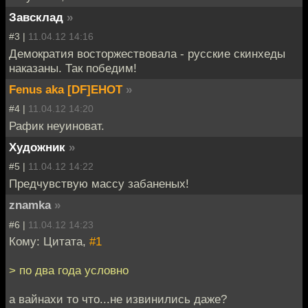
Завсклад
»
#3 |
11.04.12 14:16
Демократия восторжествовала - русские скинхеды
наказаны. Так победим!
Fenus aka [DF]EHOT
»
#4 |
11.04.12 14:20
Рафик неуиноват.
Художник
»
#5 |
11.04.12 14:22
Предчувcтвую массу забаненых!
znamka
»
#6 |
11.04.12 14:23
Кому: Цитата,
#1
> по два года условно
а вайнахи то что...не извинились даже?