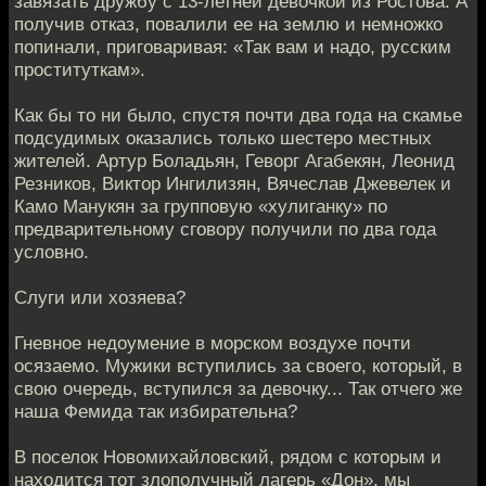
завязать дружбу с 13-летней девочкой из Ростова. А
получив отказ, повалили ее на землю и немножко
попинали, приговаривая: «Так вам и надо, русским
проституткам».
Как бы то ни было, спустя почти два года на скамье
подсудимых оказались только шестеро местных
жителей. Артур Боладьян, Геворг Агабекян, Леонид
Резников, Виктор Ингилизян, Вячеслав Джевелек и
Камо Манукян за групповую «хулиганку» по
предварительному сговору получили по два года
условно.
Слуги или хозяева?
Гневное недоумение в морском воздухе почти
осязаемо. Мужики вступились за своего, который, в
свою очередь, вступился за девочку... Так отчего же
наша Фемида так избирательна?
В поселок Новомихайловский, рядом с которым и
находится тот злополучный лагерь «Дон», мы