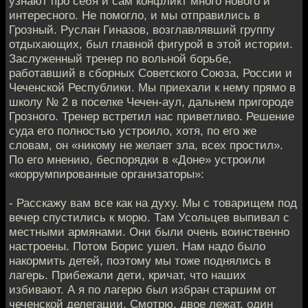
узнают про себя и сам конфликт много нового и
интересного. Не помогло, и мы отправились в
Грозный. Руслан Гиназов, возглавлявший группу
отдыхающих, был главной фигурой в этой истории.
Заслуженный тренер по вольной борьбе,
работавший в сборных Советского Союза, России и
Чеченской Республики. Мы приехали к нему прямо в
школу № 2 в поселке Чечен-аул, дальнем пригороде
Грозного. Тренер встретил нас приветливо. Решение
суда его полностью устроило, хотя, по его же
словам, он «никому не желает зла, всех простил».
По его мнению, беспорядки в «Доне» устроили
«коррумпированные организаторы»:
- Расскажу вам все как на духу. Мы с товарищем под
вечер спустились к морю. Там Усольцев выпивал с
местными армянами. Они были очень воинственно
настроены. Потом Борис ушел. Нам надо было
накормить детей, поэтому мы тоже поднялись в
лагерь. Прибежали дети, кричат, что наших
избивают. А я по лагерю был избран старшим от
чеченской делегации. Смотрю, двое лежат, один