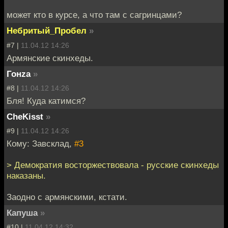
может кто в курсе, а что там с сагринцами?
Небритый_Пробел
»
#7 |
11.04.12 14:26
Армянские скинхеды.
Гонzа
»
#8 |
11.04.12 14:26
Бля! Куда катимся?
CheKisst
»
#9 |
11.04.12 14:26
Кому: Завсклад,
#3
> Демократия восторжествовала - русские скинхеды
наказаны.
Заодно с армянскими, кстати.
Капуша
»
#10 |
11.04.12 14:32