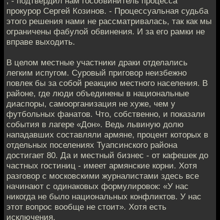
, - подтвердил нам гособвинитель процесса
прокурор Сергей Козинов. - Процессуальная судьба
этого решения нами не рассматривалась, так как мы
ограничены фабулой обвинения. И за его рамки не
вправе выходить.
В целом местные участники драки отделались
легким испугом. Суровый приговор неизбежно
повлек бы за собой реакцию местного населения. В
районе, где люди объединены в национальные
диаспоры, самоорганизация не хуже, чем у
футбольных фанатов. Что, собственно, и показали
события в лагере «Дон». Ведь львиную долю
нападавших составляли армяне, процент которых в
отдельных поселениях Туапсинского района
достигает 80. Да и местный бизнес - от кафешек до
частных гостиниц - имеет армянские корни. Хотя
разговор с московскими журналистами здесь все
начинают с одинаковых формулировок: «У нас
никогда не было национальных конфликтов. У нас
этот вопрос вообще не стоит». Хотя есть
исключения.