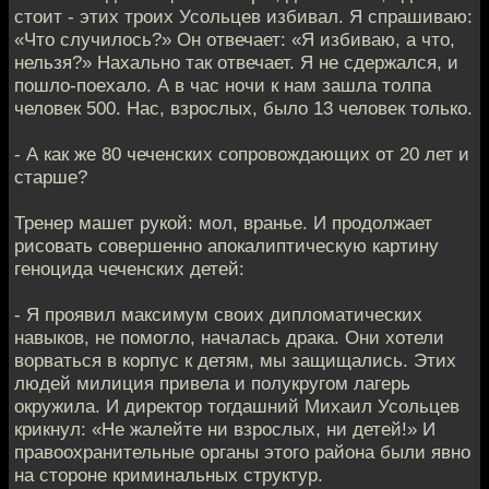
стоит - этих троих Усольцев избивал. Я спрашиваю:
«Что случилось?» Он отвечает: «Я избиваю, а что,
нельзя?» Нахально так отвечает. Я не сдержался, и
пошло-поехало. А в час ночи к нам зашла толпа
человек 500. Нас, взрослых, было 13 человек только.
- А как же 80 чеченских сопровождающих от 20 лет и
старше?
Тренер машет рукой: мол, вранье. И продолжает
рисовать совершенно апокалиптическую картину
геноцида чеченских детей:
- Я проявил максимум своих дипломатических
навыков, не помогло, началась драка. Они хотели
ворваться в корпус к детям, мы защищались. Этих
людей милиция привела и полукругом лагерь
окружила. И директор тогдашний Михаил Усольцев
крикнул: «Не жалейте ни взрослых, ни детей!» И
правоохранительные органы этого района были явно
на стороне криминальных структур.