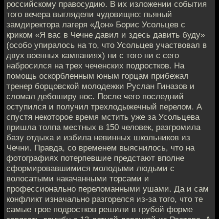
российскому правосудию. В их изложении события
того вечера выглядели чудовищно: пьяный
замдиректора лагеря «Дон» Борис Усольцев с
криком «Я вас в Чечне давил и здесь давить буду»
(особо упиралось на то, что Усольцев участвовал в
двух военных кампаниях) ни с того ни с сего
набросился на трех чеченских подростков. На
помощь оскорбленным юным горцам прибежал
тренер борцовской молодежки Руслан Гиназов и
сломал дебоширу нос. После чего последний
оступился и получил трехлодыжечный перелом. А
спустя некоторое время мстить уже за Усольцева
пришла толпа местных в 150 человек, разгромила
базу отдыха и избила невинных школьников из
Чечни. Правда, со временем выяснилось, что на
фотографиях потерпевшие предстают вполне
сформировавшимися молодыми людьми с
волосатыми накачанными торсами и
профессионально переломанными ушами. Да и сам
конфликт изначально разгорелся из-за того, что те
самые трое подростков решили в грубой форме