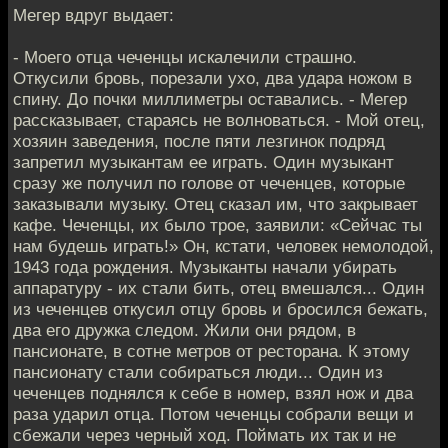
Мегер вдруг выдает:
- Моего отца чеченцы искалечили страшно.
Откусили бровь, порезали ухо, два удара ножом в
спину. До почки миллиметры оставались. - Мегер
рассказывает, стараясь не волноваться. - Мой отец,
хозяин заведения, после пяти лезгинок подряд
запретил музыкантам ее играть. Один музыкант
сразу же получил по голове от чеченцев, которые
заказывали музыку. Отец сказал им, что закрывает
кафе. Чеченцы, их было трое, заявили: «Сейчас ты
нам будешь играть!» Он, кстати, человек немолодой,
1943 года рождения. Музыканты начали убирать
аппаратуру - их стали бить, отец вмешался... Один
из чеченцев откусил отцу бровь и бросился бежать,
два его дружка следом. Жили они рядом, в
пансионате, в сотне метров от ресторана. К этому
пансионату стали собираться люди... Один из
чеченцев поднялся к себе в номер, взял нож и два
раза ударил отца. Потом чеченцы собрали вещи и
сбежали через черный ход. Поймать их так и не