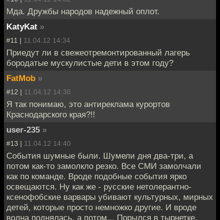
Мда. Дружбы народов надежный оплот.
KatyKat
»
#11 |
11.04.12 14:34
Приедут ли в свежеотремонтированный лагерь
бородатые мускулистые дети в этом году?
FatMob
»
#12 |
11.04.12 14:38
Я так понимаю, это антиреклама курортов
Краснодарского края?!!
user-235
»
#13 |
11.04.12 14:40
События шумные были. Шумели дня два-три, а
потом как-то замолкло резко. Все СМИ замолчали
как по команде. Вроде подобные события ярко
освещаются. Ну как же - русские нетолерантно-
ксенофобские варвары убивают культурных, мирных
детей, которые просто немножко другие. И вроде
волна поднялась, а потом... Порылся в тырнетке,