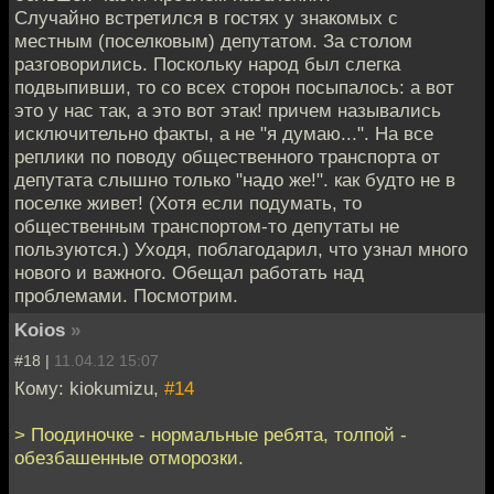
Случайно встретился в гостях у знакомых с
местным (поселковым) депутатом. За столом
разговорились. Поскольку народ был слегка
подвыпивши, то со всех сторон посыпалось: а вот
это у нас так, а это вот этак! причем назывались
исключительно факты, а не "я думаю...". На все
реплики по поводу общественного транспорта от
депутата слышно только "надо же!". как будто не в
поселке живет! (Хотя если подумать, то
общественным транспортом-то депутаты не
пользуются.) Уходя, поблагодарил, что узнал много
нового и важного. Обещал работать над
проблемами. Посмотрим.
Koios
»
#18 |
11.04.12 15:07
Кому: kiokumizu,
#14
> Поодиночке - нормальные ребята, толпой -
обезбашенные отморозки.