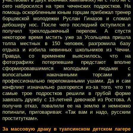
сего набросился на трех чеченских подростков. На
помощь оскорбленным юным горцам прибежал тренер
борцовской молодежки Руслан Гиназов и сломал
дебоширу нос. После чего последний оступился и
получил трехлодыжечный перелом. А спустя
некоторое время мстить уже за Усольцева пришла
толпа местных в 150 человек, разгромила базу
отдыха и избила невинных школьников из Чечни.
Правда, со временем выяснилось, что на
фотографиях потерпевшие предстают вполне
сформировавшимися молодыми людьми с
волосатыми накачанными торсами и
профессионально переломанными ушами. Да и сам
конфликт изначально разгорелся из-за того, что те
самые трое подростков решили в грубой форме
завязать дружбу с 13-летней девочкой из Ростова. А
получив отказ, повалили ее на землю и немножко
попинали, приговаривая: «Так вам и надо, русским
проституткам».
За массовую драку в туапсинском детском лагере