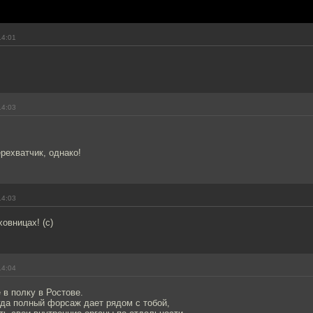
14:01
14:03
рехватчик, однако!
14:03
овницах! (с)
14:04
 в полку в Ростове.
гда полный форсаж дает рядом с тобой,