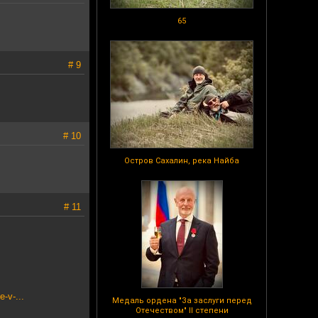
65
# 9
# 10
Остров Сахалин, река Найба
# 11
-v-...
Медаль ордена "За заслуги перед
Отечеством" II степени