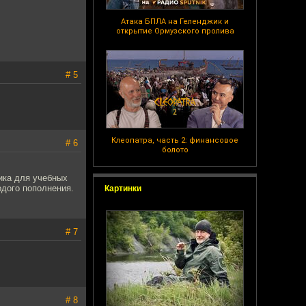
Атака БПЛА на Геленджик и
открытие Ормузского пролива
# 5
Клеопатра, часть 2: финансовое
# 6
болото
ика для учебных
одого пополнения.
Картинки
# 7
# 8