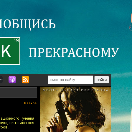
Разное
ационного учения
вника, пытавшегося
тров.