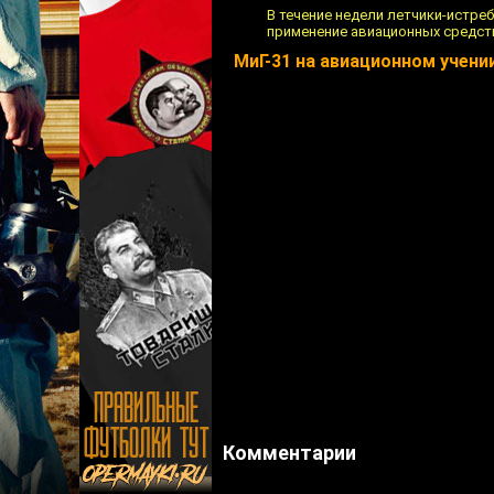
В течение недели летчики-истр
применение авиационных средс
МиГ-31 на авиационном учени
Комментарии