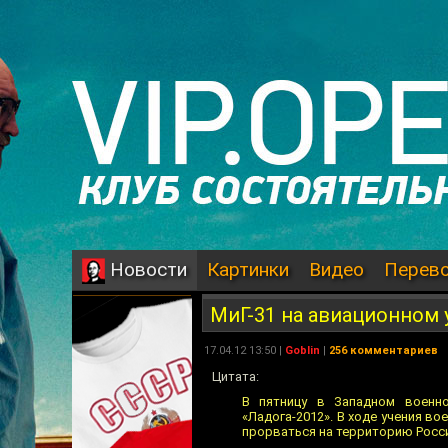
Картинки
Видео
Перев
Новости
МиГ-31 на авиационном 
17.04.12 13:50 |
Goblin
|
256 комментариев
Цитата:
В пятницу в Западном военно
«Ладога-2012». В ходе учения в
прорваться на территорию Росси