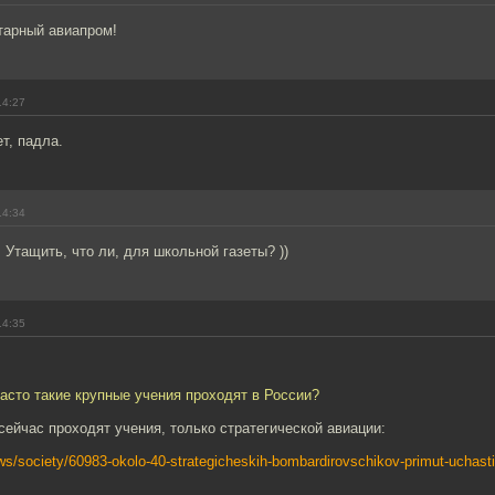
тарный авиапром!
14:27
т, падла.
14:34
! Утащить, что ли, для школьной газеты? ))
14:35
часто такие крупные учения проходят в России?
сейчас проходят учения, только стратегической авиации:
news/society/60983-okolo-40-strategicheskih-bombardirovschikov-primut-uchastie