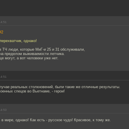
14:51
#2
перехватчик, однако!
в ТЧ люди, которые МиГ-и 25 и 31 обслуживали,
ена пределом выживаемости летчика.
ще могут, а вот человеки уже нет.
14:51
лучае реальных столкновений, были такие же отличные результаты.
оенных спецов во Вьетнаме, - герои!
14:53
в мире, однако! Как есть - русское чудо! Красивое, к тому же.