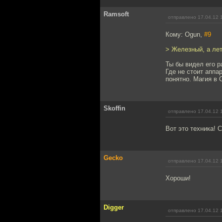
Ramsoft
отправлено 17.04.12 
Кому: Ogun,
#9
> Железный, а лет
Ты бы видел его р
Где не стоит аппа
понятно. Магия в
Skoffin
отправлено 17.04.12 
Вот это техника! 
Gecko
отправлено 17.04.12 
Хороши!
Digger
отправлено 17.04.12 