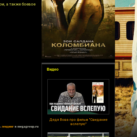
м, а также боевое
Видео
Дядя Вова про фильм "Свидание
вслепую"
ь
лендинг
в megagroup.ru