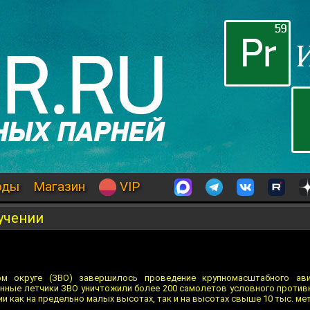
оды
Магазин
VIP
учении
м округе (ЗВО) завершилось проведение крупномасштабного ави
оенные летчики ЗВО уничтожили более 200 самолетов условного проти
и как на предельно малых высотах, так и на высотах свыше 10 тыс. ме