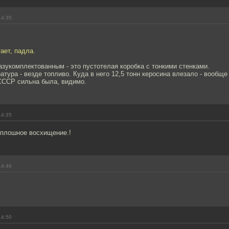
14:35
ает, падла.
азукомплектованным - это пустотелая коробка с тонкими стенками.
ратура - везде топливо. Куда в него 12,5 тонн керосина влезало - вообще
 СССР сильна была, видимо.
14:35
Сплошное восхищение.!
14:46
14:50