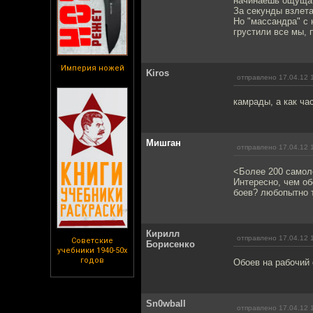
начинаешь ощущат
За секунды взлета
Но "массандра" с н
грустили все мы, 
Империя ножей
Kiros
отправлено 17.04.12 
камрады, а как ча
Мишган
отправлено 17.04.12 
<Более 200 самол
Интересно, чем об
боев? любопытно т
Кирилл
отправлено 17.04.12 
Советские
Борисенко
учебники 1940-50х
годов
Обоев на рабочий с
Sn0wball
отправлено 17.04.12 