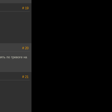
# 19
# 20
ять по тревоге на
# 21