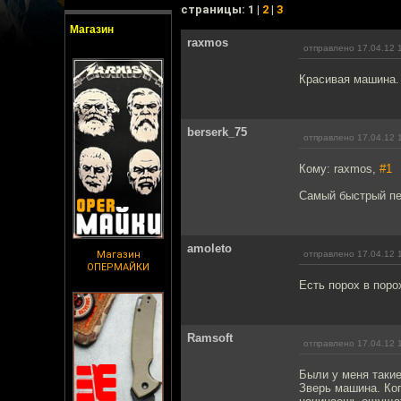
cтраницы: 1 |
2
|
3
Магазин
raxmos
отправлено 17.04.12 
Красивая машина.
berserk_75
отправлено 17.04.12 
Кому: raxmos,
#1
Самый быстрый пе
amoleto
Магазин
отправлено 17.04.12 
ОПЕРМАЙКИ
Есть порох в порох
Ramsoft
отправлено 17.04.12 
Были у меня такие
Зверь машина. Ко