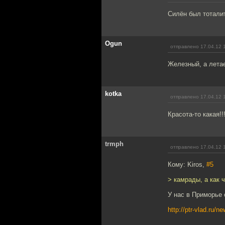
Силён был тотали
Ogun
отправлено 17.04.12 
Железный, а летае
kotka
отправлено 17.04.12 
Красота-то какая!!
trmph
отправлено 17.04.12 
Кому: Kiros,
#5
> камрады, а как 
У нас в Приморье 
http://ptr-vlad.ru/