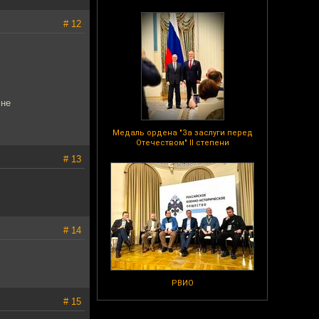
# 12
 не
Медаль ордена "За заслуги перед
Отечеством" II степени
# 13
# 14
РВИО
# 15