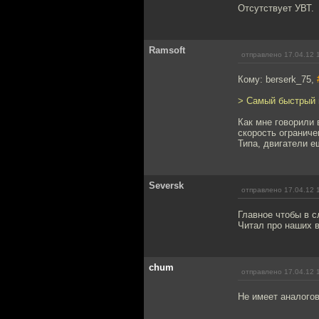
Отсутствует УВТ.
Ramsoft
отправлено 17.04.12 
Кому: berserk_75,
> Самый быстрый 
Как мне говорили 
скорость огранич
Типа, двигатели е
Seversk
отправлено 17.04.12 
Главное чтобы в с
Читал про наших в
chum
отправлено 17.04.12 
Не имеет аналогов 