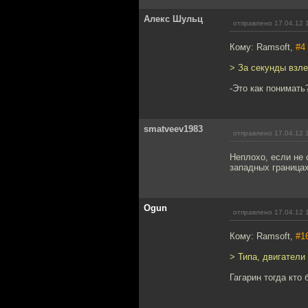
Алекс Шульц
отправлено 17.04.12 
Кому: Ramsoft,
#4
> За секунды взле
-Это как понимать
smatveev1983
отправлено 17.04.12 
Неплохо, если не 
западных границах
Ogun
отправлено 17.04.12 
Кому: Ramsoft,
#1
> Типа, двигатели 
Гагарин тогда кто