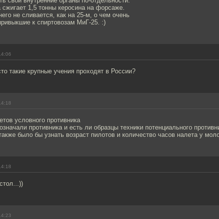
ь свои внутренние органы по-отдельности.
 сжигает 1,5 тонны керосина на форсаже.
его не сливается, как на 25-м, о чем очень
привыкшие к спиртовозам МиГ-25. :)
14:06
сто такие крупные учения проходят в России?
14:18
етов условного противника
означали противника и есть ли образцы техники потенциального противн
акже было бы узнать возраст пилотов и количество часов налета у мол
14:18
тол...))
14:23