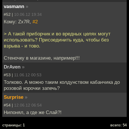
vasmann
»
#52 |
10.06.12 19:34
Кому: Zx7R,
#2
> А такой приборчик и во вредных целях могут
использовать? Присоединить куда, чтобы без
взрыва - и тово.
Стеночку в магазине, например!!!
DrAven
»
#53 |
11.06.12 00:53
Толково. А можно таким колдунством кабанчика до
розовой корочки запечь?
Surprise
»
#54 |
12.06.12 06:54
Нипонял, а где же Слай?!
cтраницы: 1
всего: 54