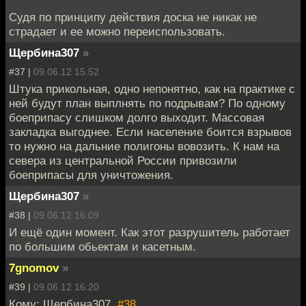
Судя по принципу действия доска не никак не
страдает и ее можно переиспользовать.
Щербина307
»
#37 |
09.06.12 15:52
Штука прикольная, одно непонятно, как на практике с
ней будут план выплнять по подрывам? По одному
боеприпасу слишком долго выходит. Массовая
закладка выгоднее. Если население боится взрывов
то нужно на дальние полигоны вовозить. К нам на
севера из центральной России привозили
боеприпасы для уничтожения.
Щербина307
»
#38 |
09.06.12 16:09
И ещё один момент. Как этот разрушитель работает
по большим обьектам и касетным.
7gnomov
»
#39 |
09.06.12 16:20
Кому: Щербина307,
#38