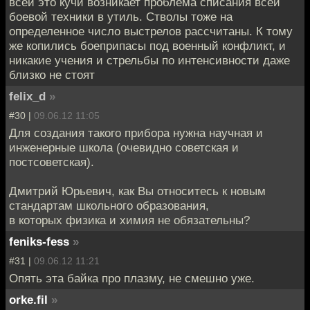
всей это кучи возникает проблема списания всей
боевой техники в утиль. Стволы тоже на
определенное число выстрелов рассчитаны. К тому
же копились боеприпасы под военный конфликт, и
никакие учения и стрельбы по интенсивности даже
близко не стоят
felix_d
»
#30 |
09.06.12 11:05
Для создания такого прибора нужна научная и
инженерные школа (очевидно советская и
постсоветская).
Дмитрий Юрьевич, как Вы относитесь к новым
стандартам школьного образования,
в которых физика и химия не обязательны?
feniks-fess
»
#31 |
09.06.12 11:21
Опять эта байка про плазму, не смешно уже.
orke.fil
»