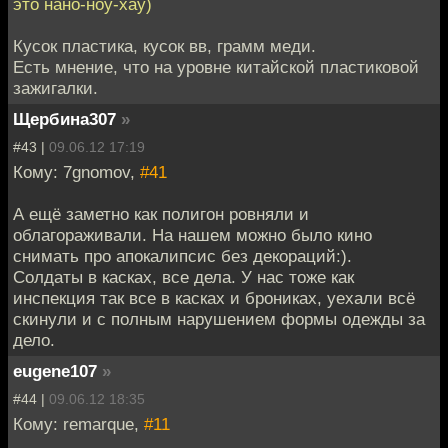
это нано-ноу-хау)
Кусок пластика, кусок вв, грамм меди.
Есть мнение, что на уровне китайской пластиковой
зажигалки.
Щербина307
»
#43 |
09.06.12 17:19
Кому: 7gnomov,
#41
А ещё заметно как полигон ровняли и
облагораживали. На нашем можно было кино
снимать про апокалипсис без декораций:).
Солдаты в касках, все дела. У нас тоже как
инспекция так все в касках и брониках, уехали всё
скинули и с полным нарушением формы одежды за
дело.
eugene107
»
#44 |
09.06.12 18:35
Кому: remarque,
#11