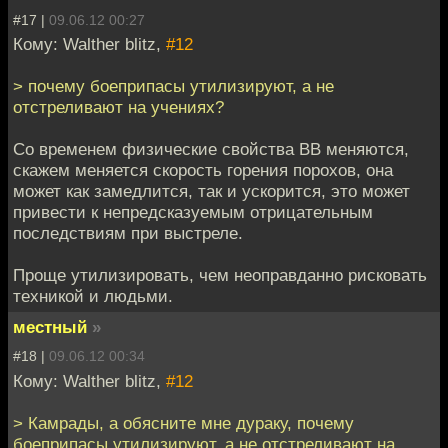
#17 |
09.06.12 00:27
Кому: Walther blitz,
#12
> почему боеприпасы утилизируют, а не
отстреливают на учениях?
Со временем физические свойства ВВ меняются,
скажем меняется скорость горения порохов, она
может как замедлится, так и ускорится, это может
привести к непредсказуемым отрицательным
последствиям при выстреле.
Проще утилизировать, чем неоправданно рисковать
техникой и людьми.
местный
»
#18 |
09.06.12 00:34
Кому: Walther blitz,
#12
> Камрады, а обясните мне дураку, почему
боеприпасы утилизируют, а не отстреливают на