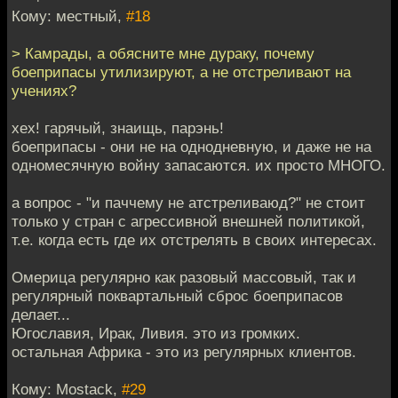
Кому: местный,
#18
> Камрады, а обясните мне дураку, почему
боеприпасы утилизируют, а не отстреливают на
учениях?
хех! гарячый, знаищь, парэнь!
боеприпасы - они не на однодневную, и даже не на
одномесячную войну запасаются. их просто МНОГО.
а вопрос - "и паччему не атстреливаюд?" не стоит
только у стран с агрессивной внешней политикой,
т.е. когда есть где их отстрелять в своих интересах.
Омерица регулярно как разовый массовый, так и
регулярный поквартальный сброс боеприпасов
делает...
Югославия, Ирак, Ливия. это из громких.
остальная Африка - это из регулярных клиентов.
Кому: Mostack,
#29