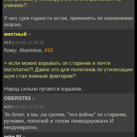
учениях?
У них срок годности истек, применять по назначению
опасно.
местный
»
#19 |
09.06.12 00:35
Кому: Aluminius,
#10
> если можно взрывать оп старинке и почти
бесплатно?! Давно это для полигонов по утилизации
шум стал важным фактором?
Народ сильно пугается взрывов.
OBERST63
»
#20 |
09.06.12 01:04
Эх,блин, а мы ,на срочке, "эхо войны" по старинке,
ручками, лопаткой и толом ликвидировали.И
неоднократно.
orke.fil
»