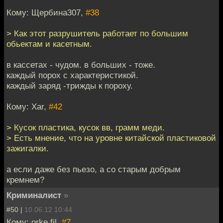
Кому: Щербина307,
#38
> Как этот разрушитель работает по большим
обьектам и касетным.
в кассетах - чудом. в больших - тоже.
каждый порох с характеристикой.
каждый заряд -трижды к пороху.
Кому: Xar,
#42
> Кусок пластика, кусок вв, грамм меди.
> Есть мнение, что на уровне китайской пластиковой
зажигалки.
а если даже без пьезо, а со старым добрым
кремнем?
Криминалист
»
#50 |
10.06.12 10:44
Кому: orke.fil,
#7