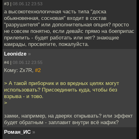
#3 |
08.06.12 23:53
а высокотехнологичная часть типа "доска
обыкновенная, сосновая" входит в состав
"разрушителя" или дополнительная опция? просто
не совсем понятно, если девайс прямо на боеприпас
прилепить - будет работать или нет? знающие
камрады, просветите, пожалуйста.
Leonidze
»
#4 |
08.06.12 23:55
Кому: Zx7R,
#2
> А такой приборчик и во вредных целях могут
использовать? Присоединить куда, чтобы без
взрыва - и тово.
>
замки, например, на дверях открывать? или эффект
будет обратным - заплавит внутри всё нафик?
Роман_ИС
»