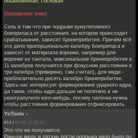
обыкновенная, сосновая"
[поправляет очки]
Соль в том что при подрыве кумулятивного
боеприпаса от расстояния, на котором происходит
срабатывание, зависит бронепробитие. Причём всё
это дело пропорционально калибру боеприпаса и
зависит от материала воронки, например для
воронки из тантала, максимальное бронепробитие в
11 калибров получается при фокусном расстоянии в
три калибра (проверено, сам считал), для меди -
приблизительно десять калибро бронепробитие.
Здесь нас интересует формирование ударного ядра,
да такое, чтобы ядро дальше не полетело и не
уконтрапупило кого-нибудь, посему палочка нужна
чтобы расстояние формирования отфиксировать.
YnTools
»
#14 |
09.06.12 00:21
Это что же получается:
Раньше медь и латунь после подрыва надо было по