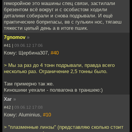
геморойное это машины спец связи, застилали
брезентом всё вокруг и с особистом ходили
деталики собирали и снова подрывали. И ещё
практические боприпасы, вв с гулькин нос, тягаеш
тяжести целый день а в итоге пшик.
7gnomov
»
#41 |
09.06.12 17:06
Кому: Щербина307,
#40
> Мы за раз до 4 тонн подрывали, правда всего
несколько раз. Ограничение 2,5 тонны было.
Там примерно так же.
Киношики уехали - полвагона в траншею:)
Xar
»
#42 |
09.06.12 17:08
Кому: Aluminius,
#10
> "плазменные линзы" (представляю сколько стоит