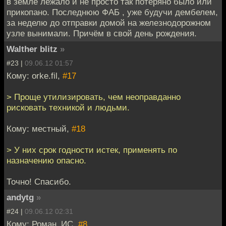
в земле лежало и не просто так потеряно было или
прикопано. Последнюю ФАБ , уже будучи дембелем,
за неделю до отправки домой на железнодорожном
узле вынимали. Причём в свой день рождения.
Walther blitz
»
#23 |
09.06.12 01:57
Кому: orke.fil,
#17
> Проще утилизировать, чем неоправданно
рисковать техникой и людьми.
Кому: местный,
#18
> У них срок годности истек, применять по
назначению опасно.
Точно! Спасибо.
andytg
»
#24 |
09.06.12 02:31
Кому: Роман_ИС,
#8