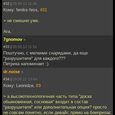
#32 |
09.06.12 11:36
Кому: feniks-fess,
#31
> не смешно уже.
Ага.
7gnomov
»
#33 |
09.06.12 11:51
Поштучно, с мелкими снарядами, да еще
"разрушителя" для каждого???
Петрика напоминает :)
dr.noise
»
#34 |
09.06.12 13:04
Кому: Leonidze,
#3
> а высокотехнологичная часть типа "доска
обыкновенная, сосновая" входит в состав
"разрушителя" или дополнительная опция? просто
не совсем понятно, если девайс прямо на боеприпас