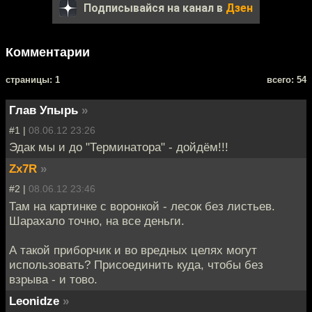
Подписывайся на канал в
Дзен
Комментарии
cтраницы: 1
всего: 54
Глав Упырь
»
#1 |
08.06.12 23:26
Эдак мы и до "Терминатора" - дойдём!!!
Zx7R
»
#2 |
08.06.12 23:46
Там на картинке с воронкой - лесок без листьев.
Шарахало точно, на все деньги.
А такой приборчик и во вредных целях могут
использовать? Присоединить куда, чтобы без
взрыва - и тово.
Leonidze
»