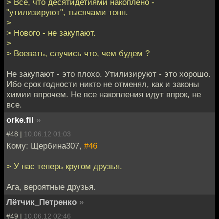
> Все, что десятидетиями накоплено -
"утилизируют", тысячами тонн.
>
> Нового - не закупают.
>
> Воевать, случись что, чем будем ?
Не закупают - это плохо. Утилизируют - это хорошо.
Ибо срок годности никто не отменял, как и законы
химии впрочем. Не все накопления идут впрок, не
все.
orke.fil
»
#48 |
10.06.12 01:03
Кому: Щербина307,
#46
> У нас теперь кругом друзья.
Ага, вероятные друзья.
Лётчик_Петренко
»
#49 |
10.06.12 02:46