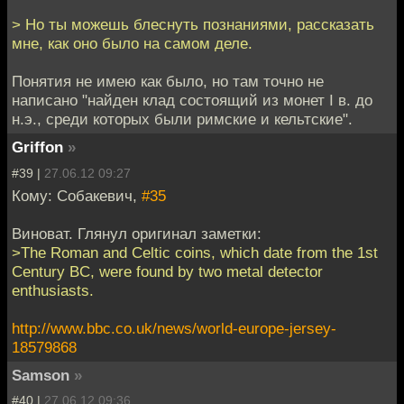
> Но ты можешь блеснуть познаниями, рассказать
мне, как оно было на самом деле.
Понятия не имею как было, но там точно не
написано "найден клад состоящий из монет I в. до
н.э., среди которых были римские и кельтские".
Griffon
»
#39 |
27.06.12 09:27
Кому: Собакевич,
#35
Виноват. Глянул оригинал заметки:
>The Roman and Celtic coins, which date from the 1st
Century BC, were found by two metal detector
enthusiasts.
http://www.bbc.co.uk/news/world-europe-jersey-
18579868
Samson
»
#40 |
27.06.12 09:36