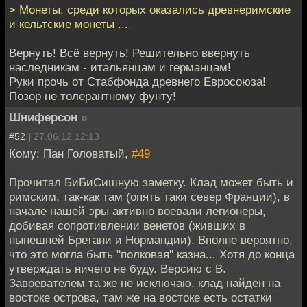
> Монеты, среди которых оказались древнеримские
и кельтские монеты ...
Вернуть! Всё вернуть! Решительно ввернуть
наследникам - итальянцам и германцам!
Руки прочь от Стабфонда древнего Евросоюза!
Позор не толерантному фунту!
Шниферсон
»
#52 |
27.06.12 12:13
Кому: Пан Головатый,
#49
Прочитал БиБиСишную заметку. Клад может быть и
римским, так-как там (опять таки север Франции), в
начале нашей эры активно воевали легионеры,
добивая сопротивлении венетов (живших в
нынешней Бретани и Нормандии). Вполне вероятно,
что это могла быть "полковая" казна... Хотя до конца
утверждать ничего не буду. Версию с В.
Завоевателем та же не исключаю, клад найден на
востоке острова, там же на востоке есть остатки