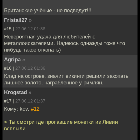
Британские учёные - не подведут!!!
Fristail27
»
#15 |
27.06.12 01:36
Невероятная удача для любителей с
металлоискателями. Надеюсь однажды тоже что
нибудь такое откопать)
Agripa
»
#16 |
27.06.12 01:36
Клад на острове, значит викинги решили закопать
лишнее золото, награбленное у римлян.
Krogstad
»
#17 |
27.06.12 01:37
Кому: kov,
#12
> Ты смотри где пропавшие монетки из Ливии
всплыли.