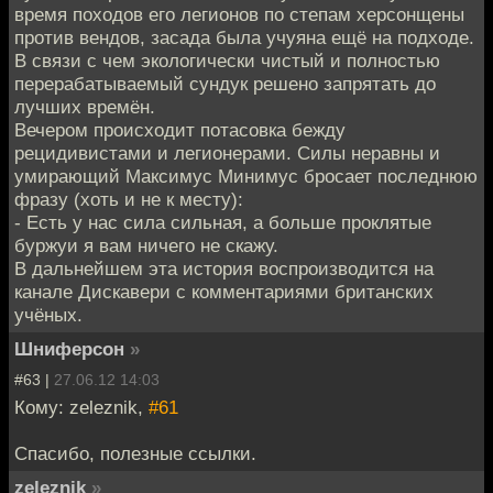
время походов его легионов по степам херсонщены
против вендов, засада была учуяна ещё на подходе.
В связи с чем экологически чистый и полностью
перерабатываемый сундук решено запрятать до
лучших времён.
Вечером происходит потасовка бежду
рецидивистами и легионерами. Силы неравны и
умирающий Максимус Минимус бросает последнюю
фразу (хоть и не к месту):
- Есть у нас сила сильная, а больше проклятые
буржуи я вам ничего не скажу.
В дальнейшем эта история воспроизводится на
канале Дискавери с комментариями британских
учёных.
Шниферсон
»
#63 |
27.06.12 14:03
Кому: zeleznik,
#61
Спасибо, полезные ссылки.
zeleznik
»