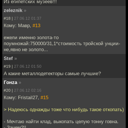
Из египетских музеев!!!
zeleznik
»
#18 |
27.06.12 01:37
Кому: Мавр,
#13
ежели именно золота-то
поумножай:750000/31,1*стоимость тройской унции-
не,явно не золото...
Stef
»
#19 |
27.06.12 01:50
А какие металлодетекторы самые лучшие?
Гонzа
»
#20 |
27.06.12 02:16
Кому: Fristail27,
#15
> Надеюсь однажды тоже что нибудь такое откопать)
- Мечтаю найти клад, выкопать целую тонну говна.
- Зачем?!!