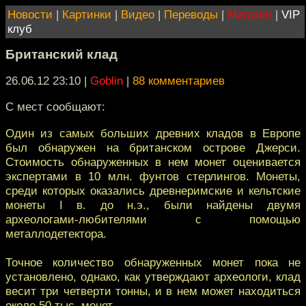
Новости
|
Картинки
|
Видео
|
Переводы
|
Магазин
|
VIP
клуб
Британский клад
26.06.12 23:10
|
Goblin
|
88 комментариев
C мест сообщают:
Один из самых больших древних кладов в Европе
был обнаружен на британском острове Джерси.
Стоимость обнаруженных в нем монет оценивается
экспертами в 10 млн. фунтов стерлингов. Монеты,
среди которых оказались древнеримские и кельтские
монеты I в. до н.э., были найдены двумя
археологами-любителями с помощью
металлодетектора.
Точное количество обнаруженных монет пока не
установлено, однако, как утверждают археологи, клад
весит три четверти тонны, и в нем может находиться
около 50 тыс. монет.