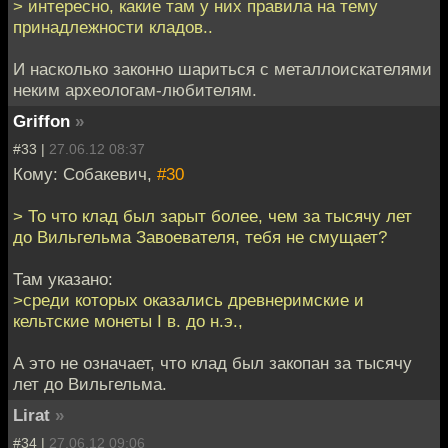
> интересно, какие там у них правила на тему
принадлежности кладов..
И насколько законно шариться с металлоискателями
неким археологам-любителям.
Griffon
»
#33 |
27.06.12 08:37
Кому: Собакевич,
#30
> То что клад был зарыт более, чем за тысячу лет
до Вильгельма Завоевателя, тебя не смущает?
Там указано:
>среди которых оказались древнеримские и
кельтские монеты I в. до н.э.,
А это не означает, что клад был закопан за тысячу
лет до Вильгельма.
Lirat
»
#34 |
27.06.12 09:06