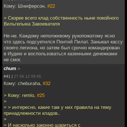
Кому: Шниферсон,
#22
> Скорее всего клад собственность ныне покойного
Вильгельма Завоевателя
Не-не. Каждому неполживому рукопожатому ясно
что здесь подсуетился Понтий Пилат. Заныкал кассу
своего легиона, но затем был срочно командирован
в Иудею и воспользоваться казенными денежками
не смог.
chum
»
#41 |
27.06.12 09:45
Кому: cheburaha,
#32
> Кому: remlo,
#25
>
> > интересно, какие там у них правила на тему
принадлежности кладов..
>
> И насколько законно шариться с