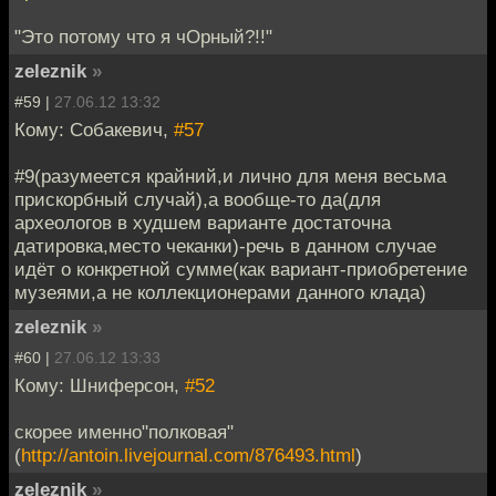
"Это потому что я чОрный?!!"
zeleznik
»
#59 |
27.06.12 13:32
Кому: Собакевич,
#57
#9(разумеется крайний,и лично для меня весьма
прискорбный случай),а вообще-то да(для
археологов в худшем варианте достаточна
датировка,место чеканки)-речь в данном случае
идёт о конкретной сумме(как вариант-приобретение
музеями,а не коллекционерами данного клада)
zeleznik
»
#60 |
27.06.12 13:33
Кому: Шниферсон,
#52
скорее именно"полковая"
(
http://antoin.livejournal.com/876493.html
)
zeleznik
»