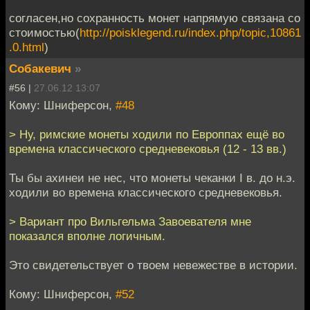
согласен,но сохранность монет напрямую связана со
стоимостью(
http://poisklegend.ru/index.php/topic,10861
.0.html
)
Собакевич
»
#56 |
27.06.12 13:07
Кому: Шниферсон,
#48
> Ну, римские монеты ходили по Европпах ещё во
времена классического средневековья (12 - 13 вв.)
Ты бы ахинеи не нес, что монеты чеканки I в. до н.э.
ходили во времена классического средневековья.
> Вариант про Вильгельма Завоевателя мне
показался вполне логичным.
Это свидетельствует о твоем невежестве в истории.
Кому: Шниферсон,
#52