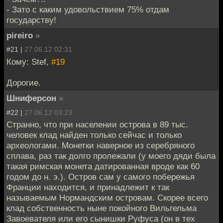
- Зато с каким удовольствием 75% отдам
государству!
pireiro
»
#21 |
27.06.12 02:31
Кому: Stef,
#19
Дорогие.
Шниферсон
»
#22 |
27.06.12 03:23
Странно, что при населении острова в 89 тыс.
человек клад найден только сейчас и только
археологами. Монетки наверное из серебряного
сплава, раз так долго пролежали (у моего дяди была
такая римская монета датированная вроде как 60
годом до н. э.). Остров сам у самого побережья
Франции находится, и принадлежит к так
называемым Нормандским островам. Скорее всего
клад собственность ныне покойного Вильгельма
Завоевателя или его сынишки Руфуса (он в тех