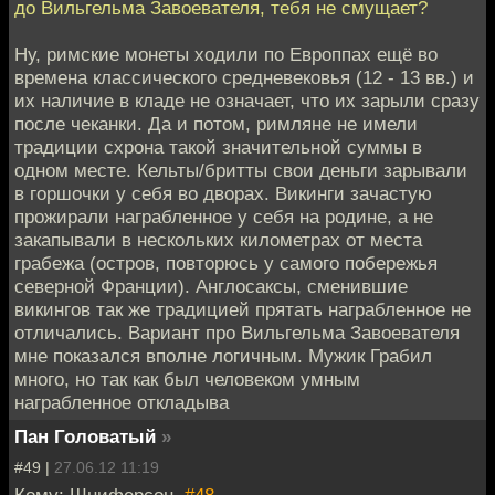
до Вильгельма Завоевателя, тебя не смущает?
Ну, римские монеты ходили по Европпах ещё во
времена классического средневековья (12 - 13 вв.) и
их наличие в кладе не означает, что их зарыли сразу
после чеканки. Да и потом, римляне не имели
традиции схрона такой значительной суммы в
одном месте. Кельты/бритты свои деньги зарывали
в горшочки у себя во дворах. Викинги зачастую
прожирали награбленное у себя на родине, а не
закапывали в нескольких километрах от места
грабежа (остров, повторюсь у самого побережья
северной Франции). Англосаксы, сменившие
викингов так же традицией прятать награбленное не
отличались. Вариант про Вильгельма Завоевателя
мне показался вполне логичным. Мужик Грабил
много, но так как был человеком умным
награбленное откладыва
Пан Головатый
»
#49 |
27.06.12 11:19