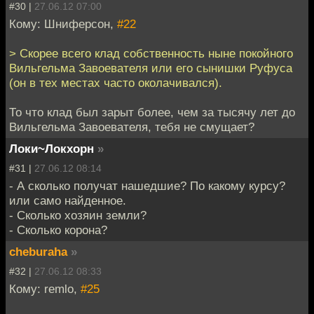
#30 |
27.06.12 07:00
Кому: Шниферсон,
#22
> Скорее всего клад собственность ныне покойного
Вильгельма Завоевателя или его сынишки Руфуса
(он в тех местах часто околачивался).
То что клад был зарыт более, чем за тысячу лет до
Вильгельма Завоевателя, тебя не смущает?
Локи~Локхорн
»
#31 |
27.06.12 08:14
- А сколько получат нашедшие? По какому курсу?
или само найденное.
- Сколько хозяин земли?
- Сколько корона?
cheburaha
»
#32 |
27.06.12 08:33
Кому: remlo,
#25