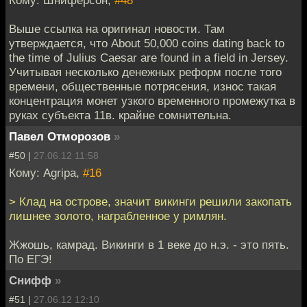
Кому: Шниферсон,
#48
Выше ссылка на оригинал новости. Там
утверждается, что About 50,000 coins dating back to
the time of Julius Caesar are found in a field in Jersey.
Учитывая несколько денежных реформ после того
времени, общественные потрясения, износ такая
концентрация монет узкого временного промежутка в
руках субъекта 11в. крайне сомнительна.
Павел Отморозов
»
#50 |
27.06.12 11:58
Кому: Agripa,
#16
> Клад на острове, значит викинги решили закопать
лишнее золото, награбленное у римлян.
Жжошь, камрад. Викинги в 1 веке до н.э. - это пять.
По ЕГЭ!
Снифф
»
#51 |
27.06.12 12:10