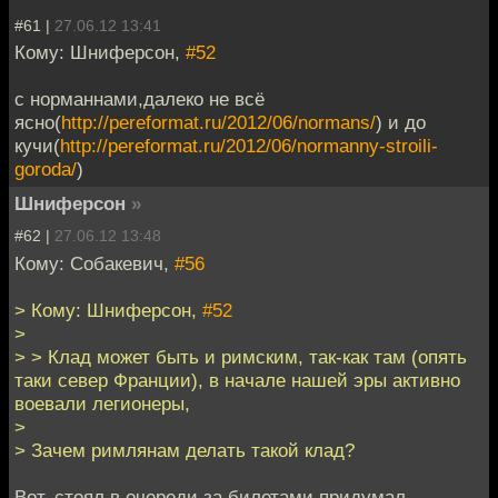
#61 |
27.06.12 13:41
Кому: Шниферсон,
#52
с норманнами,далеко не всё
ясно(
http://pereformat.ru/2012/06/normans/
) и до
кучи(
http://pereformat.ru/2012/06/normanny-stroili-
goroda/
)
Шниферсон
»
#62 |
27.06.12 13:48
Кому: Собакевич,
#56
> Кому: Шниферсон,
#52
>
> > Клад может быть и римским, так-как там (опять
таки север Франции), в начале нашей эры активно
воевали легионеры,
>
> Зачем римлянам делать такой клад?
Вот, стоял в очереди за билетами придумал