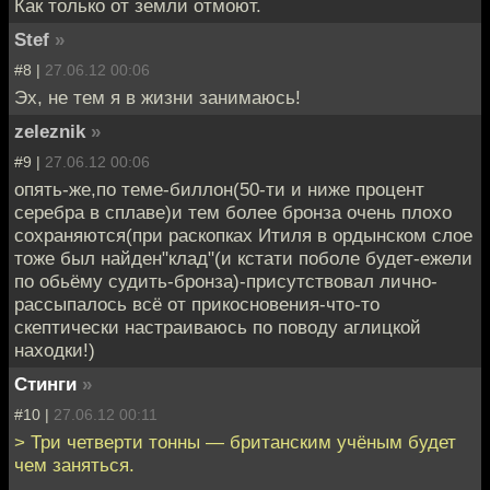
Как только от земли отмоют.
Stef
»
#8 |
27.06.12 00:06
Эх, не тем я в жизни занимаюсь!
zeleznik
»
#9 |
27.06.12 00:06
опять-же,по теме-биллон(50-ти и ниже процент
серебра в сплаве)и тем более бронза очень плохо
сохраняются(при раскопках Итиля в ордынском слое
тоже был найден"клад"(и кстати поболе будет-ежели
по обьёму судить-бронза)-присутствовал лично-
рассыпалось всё от прикосновения-что-то
скептически настраиваюсь по поводу аглицкой
находки!)
Стинги
»
#10 |
27.06.12 00:11
> Три четверти тонны — британским учёным будет
чем заняться.