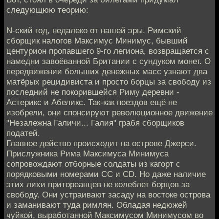
следующюю теорию:
N-ский год, недалеко от нашей эры. Римский
сборщик налогов Максимус Минимус, бывший
центурион пропавшего 9-го легиона, возвращается с
намедни завоёванной Британии с сундуком монет. О
передвижении больших денежных масс узнают два
матёрых рецидивиста и просто борцы за свободу из
последний не покорившейся Риму деревни -
Астерикс и Абеликс. Так-как поездов ещё не
изобрели, они спонсируют революционное движение
"Незалежна Галичи... Галия" грабя сборщиков
податей.
Главное действо происходит на острове Джерси.
Прислужника Рима Максимуса Минимуса
сопровождают отборные солдаты из кагорт с
порядковыми номерами СС и СD. Но даже наличие
этих лихи притореанцев не колеблет борцов за
свободу. Они устраивают засаду на востоке острова
и заманивают туда римлян. Обладая недюжей
чуйкой, выработанной Максимусом Минимусом во