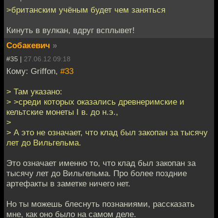
>британским учёным будет чем заняться
Кинуть в вулкан, вдруг всплывет!
Собакевич
»
#35 |
27.06.12 09:18
Кому: Griffon,
#33
> Там указано:
> >среди которых оказались древнеримские и
кельтские монеты I в. до н.э.,
>
> А это не означает, что клад был закопан за тысячу
лет до Вильгельма.
Это означает именно то, что клад был закопан за
тысячу лет до Вильгельма. Про более поздние
артефакты в заметке ничего нет.
Но ты можешь блеснуть познаниями, рассказать
мне, как оно было на самом деле.