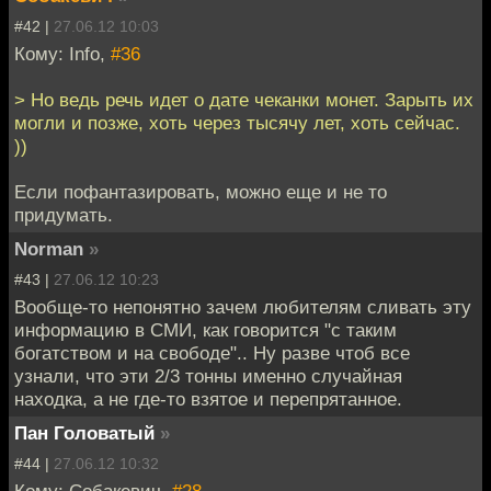
#42 |
27.06.12 10:03
Кому: Info,
#36
> Но ведь речь идет о дате чеканки монет. Зарыть их
могли и позже, хоть через тысячу лет, хоть сейчас.
))
Если пофантазировать, можно еще и не то
придумать.
Norman
»
#43 |
27.06.12 10:23
Вообще-то непонятно зачем любителям сливать эту
информацию в СМИ, как говорится "с таким
богатством и на свободе".. Ну разве чтоб все
узнали, что эти 2/3 тонны именно случайная
находка, а не где-то взятое и перепрятанное.
Пан Головатый
»
#44 |
27.06.12 10:32
Кому: Собакевич,
#28