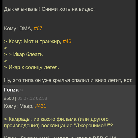
Дык елы-палы! Сними хоть на видео!
Кому: DMA,
#67
> Кому: Мот и транжир,
#46
>
> > Икар блеать
>
> Икар к солнцу летел.
Ну, это типа он уже крылья опалил и вниз летит, вот.
Гонzа
»
#508 |
03.07.12 02:38
Кому: Мавр,
#431
> Камрады, из какого фильма (или другого
произведения) восклицание "Джеронимо!!!"?