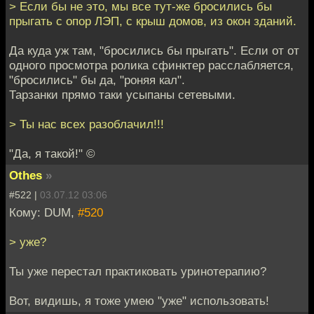
> Если бы не это, мы все тут-же бросились бы
прыгать с опор ЛЭП, с крыш домов, из окон зданий.
Да куда уж там, "бросились бы прыгать". Если от от
одного просмотра ролика сфинктер расслабляется,
"бросились" бы да, "роняя кал".
Тарзанки прямо таки усыпаны сетевыми.
> Ты нас всех разоблачил!!!
"Да, я такой!" ©
Othes
»
#522 |
03.07.12 03:06
Кому: DUM,
#520
> уже?
Ты уже перестал практиковать уринотерапию?
Вот, видишь, я тоже умею "уже" использовать!