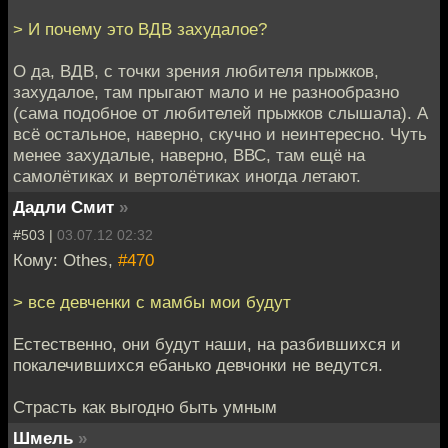
> И почему это ВДВ захудалое?
О да, ВДВ, с точки зрения любителя прыжков,
захудалое, там прыгают мало и не разнообразно
(сама подобное от любителей прыжков слышала). А
всё остальное, наверно, скучно и неинтересно. Чуть
менее захудалые, наверно, ВВС, там ещё на
самолётиках и вертолётиках иногда летают.
Дадли Смит
»
#503 |
03.07.12 02:32
Кому: Othes,
#470
> все девченки с мамбы мои будут
Естественно, они будут наши, на разбившихся и
покалечившихся ебанько девчонки не ведутся.
Страсть как выгодно быть умным
Шмель
»