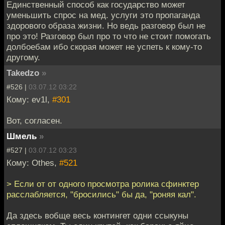
Единственный способ как государство может
уменьшить спрос на мед. услуги это пропаганда
здорового образа жизни. Но ведь разговор был не
про это! Разговор был про то что не стоит помогать
долбоебам ибо скорая может не успеть к кому-то
другому.
Takedzo
»
#526 |
03.07.12 03:22
Кому: ev1l,
#301
Вот, согласен.
Шмель
»
#527 |
03.07.12 03:23
Кому: Othes,
#521
> Если от от одного просмотра ролика сфинктер
расслабляется, "бросились" бы да, "роняя кал".
Да здесь вобще весь контингет одни ссыкуны