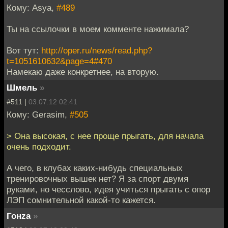
Кому: Asya,
#489
Ты на ссылочки в моем комменте нажимала?
Вот тут:
http://oper.ru/news/read.php?
t=1051610632&page=4#470
Намекаю даже конкретнее, на вторую.
Шмель
»
#511 |
03.07.12 02:41
Кому: Gerasim,
#505
> Она высокая, с нее проще прыгать, для начала
очень подходит.
А чего, в клубах каких-нибудь специальных
тренировочных вышек нет? Я за спорт двумя
руками, но чесслово, идея учиться прыгать с опор
ЛЭП сомнительной какой-то кажется.
Гонzа
»