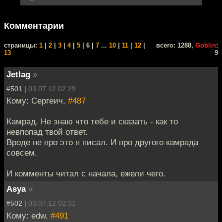
Комментарии
cтраницы:
1
|
2
|
3
|
4
|
5
| 6 |
7
...
10
|
11
|
12
|
всего: 1288,
Goblin
:
13
9
Jetlag
»
#501 |
03.07.12 02:29
Кому: Сергеич,
#487
Камрад. Не знаю что тебе и сказать - как то
невпопад твой ответ.
Вроде не про это я писал. И про другого камрада
совсем.
И комменты читал с начала, ежели чего.
Asya
»
#502 |
03.07.12 02:31
Кому: edw,
#491