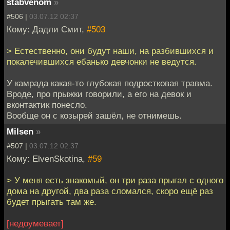
stabvenom
»
#506 |
03.07.12 02:37
Кому: Дадли Смит,
#503
> Естественно, они будут наши, на разбившихся и
покалечившихся ебанько девчонки не ведутся.
У камрада какая-то глубокая подростковая травма.
Вроде, про прыжки говорили, а его на девок и
вконтактик понесло.
Вообще он с козырей зашёл, не отнимешь.
Milsen
»
#507 |
03.07.12 02:37
Кому: ElvenSkotina,
#59
> У меня есть знакомый, он три раза прыгал с одного
дома на другой, два раза сломался, скоро ещё раз
будет прыгать там же.
[недоумевает]