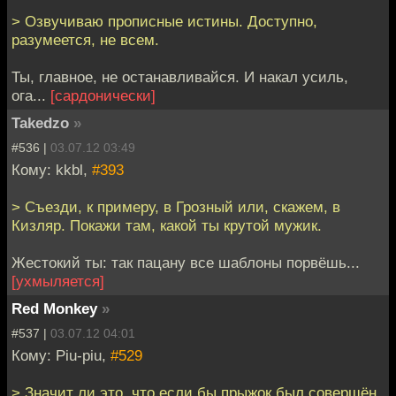
> Озвучиваю прописные истины. Доступно,
разумеется, не всем.
Ты, главное, не останавливайся. И накал усиль,
ога...
[сардонически]
Takedzo
»
#536 |
03.07.12 03:49
Кому: kkbl,
#393
> Съезди, к примеру, в Грозный или, скажем, в
Кизляр. Покажи там, какой ты крутой мужик.
Жестокий ты: так пацану все шаблоны порвёшь...
[ухмыляется]
Red Monkey
»
#537 |
03.07.12 04:01
Кому: Piu-piu,
#529
> Значит ли это, что если бы прыжок был совершён