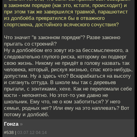
в законном порядке (как это, кстати, происходит) и
при этом так же завершился травмой, парашютист
из долбоёба превратился бы в отважного
спортсмена, достойного всяческого сочуствия?
Что значит "в законном порядке"? Разве законно
прыгать со строений?
Ну а долбоёбом его зовут из-за бессмысленного, а
следовательно глупого риска, которому он подверг
свою жизнь. Никому не придёт в голову назвать так
человека, который, рискуя жизнью, спас кого-нибудь,
допустим. Ну а здесь что? Вскарабкаться на высоту
и сигануть оттуда. В школе мы так с деревьев
прыгали, с зонтиками, хехе. Как не переломали себе
кости - непонятно. Но этот-то уже давно не
школьник. Ему что, не о ком заботиться? У него
семьи, родных нет? Или ему на это наплевать? Вот
потому и долбоёб.
Гонzа
»
#538 |
03.07.12 04:14