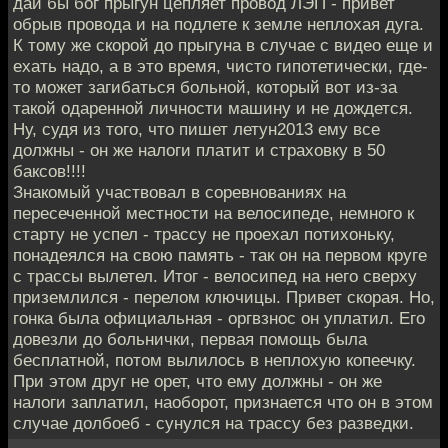
дай бы бог прыгун цепляет провод ЛЭП - привет
обрыв провода и на подлете к земле неплохая дуга.
К тому же скорой до прыгуна в случае с видео еще и
ехать надо, а в это время, чисто гипотетически, где-
то может загибаться больной, который вот из-за
такой одаренной личности машину и не дождется.
Ну, судя из того, что пишет летун2013 ему все
должны - он же налоги платит и страховку в 50
баксов!!!!
Знакомый участвовал в соревнованиях на
пересеченной местности на велосипеде, немного к
старту не успел - трассу не проехал потихоньку,
понадеялся на свою память - так он на первом круге
с трассы вылетел. Итог - велосипед на него сверху
приземлился - перелом ключицы. Привет скорая. Но,
гонка была официальная - оргвзнос он уплатил. Его
довезли до больнички, первая помощь была
бесплатной, потом вылилось в неплохую копеечку.
При этом друг не орет, что ему должны - он же
налоги заплатил, наоборот, признается что он в этом
случае долбоеб - сунулся на трассу без разведки.