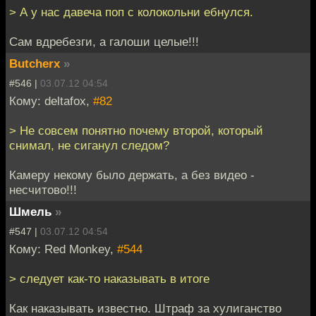
> А у нас давеча поп с колокольни ебнулся.
Сам вдребезги, а галоши целые!!!
Butcherx
»
#546 |
03.07.12 04:54
Кому: deltafox,
#82
> Не совсем понятно почему второй, который
снимал, не сиганул следом?
Камеру некому было держать, а без видео -
несчитово!!!
Шмель
»
#547 |
03.07.12 04:54
Кому: Red Monkey,
#544
> следует как-то наказывать в итоге
Как наказывать известно. Штраф за хулиганство