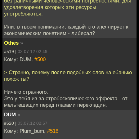
безграничными человеческими потребностями, для
удовлетворения которых эти ресурсы
употребляются.
Или, в твоем понимании, каждый кто апеллирует к
экономическим понятиям - либерал?
Othes
»
#519 |
03.07.12 02:49
Кому: DUM,
#500
> Странно, почему после подобных слов на ебанько
похож ты?
Ничего странного.
Это у тебя из за стробоскопического эффекта - от
мельтешащих перед глазами перекладин.
DUM
»
#520 |
03.07.12 02:57
Кому: Plum_bum,
#518