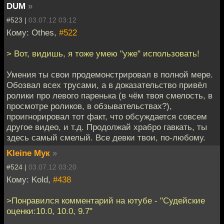
DUM
»
#523 |
03.07.12 03:12
Кому: Othes,
#522
> Вот, видишь, я тоже умею "уже" использовать!
Умения ты свои продемонстрировал в полной мере.
Обозвал всех трусами, а в доказательство привёл
ролики про левого паренька (в чём твоя смелость, в
просмотре роликов, в обзывательствах?),
проигнорировал тот факт, что обсуждается совсем
другое видео, и т.д. Продолжай храбро гавкать, ты
здесь самый смелый. Все девки твои, по-любому.
Kleine Мук
»
#524 |
03.07.12 03:20
Кому: Kold,
#438
>Понравился комментарий на ютубе - "Судейские
оценки:10.0, 10.0, 9.7"