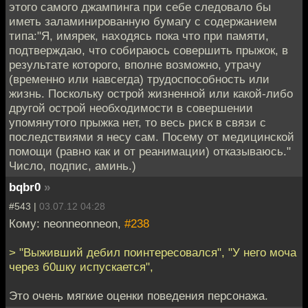
этого самого джампинга при себе следовало бы
иметь заламинированную бумагу с содержанием
типа:"Я, имярек, находясь пока что при памяти,
подтверждаю, что собираюсь совершить прыжок, в
результате которого, вполне возможно, утрачу
(временно или навсегда) трудоспособность или
жизнь. Поскольку острой жизненной или какой-либо
другой острой необходимости в совершении
упомянутого прыжка нет, то весь риск в связи с
последствиями я несу сам. Посему от медицинской
помощи (равно как и от реанимации) отказываюсь."
Число, подпис, аминь.)
bqbr0
»
#543 |
03.07.12 04:28
Кому: neonneonneon,
#238
> "Выживший дебил поинтересовался", "У него моча
через б0шку испускается",
Это очень мягкие оценки поведения персонажа.