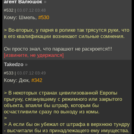
агент Валюшок
»
#532 |
03.07.12 03:48
Кому: Шмель,
#530
> Во-вторых, у парня в ролике так трясутся руки, что
в его квалификации возникают сильные сомнения.
Он просто знал, что парашют не раскроется!!!
[извините, не удержался]
Takedzo
»
#533 |
03.07.12 03:49
Кому: Дюк,
#342
> В некоторых странах цивилизованной Европы
прыгуну, сяганувшему с режимного или закрытого
объекта, впаяли бы штраф, которым бы
осчастливили сразу по выходу из комы.
>
> А если бы он убежал от штрафа в верхнюю тундру
- высчитали бы из принадлежащего ему имущества.