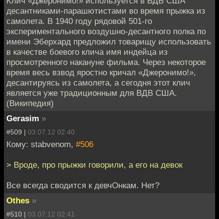
Клич «Джеронимо!» используется в ВДВ США
десантниками-парашютистами во время прыжка из
самолета. В 1940 году рядовой 501-го
экспериментального воздушно-десантного полка по
имени Эберхард предложил товарищу использовать
в качестве боевого клича имя индейца из
просмотренного накануне фильма. Через некоторое
время весь взвод яростно кричал «Джеронимо!»,
десантируясь из самолета, а сегодня этот клич
является уже традиционным для ВДВ США.
(Википедия)
Gerasim
»
#509 |
03.07.12 02:40
Кому: stabvenom,
#506
> Вроде, про прыжки говорили, а его на девок
Все всегда сводится к девчОнкам. Нет?
Othes
»
#510 |
03.07.12 02:41