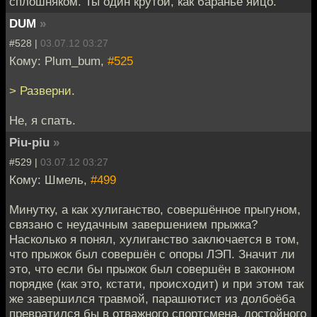
сплошняком. Ты один крутой, как баранье яйцо.
DUM
»
#528 |
03.07.12 03:27
Кому: Plum_bum,
#525
> Разверни.
Не, я спать.
Piu-piu
»
#529 |
03.07.12 03:27
Кому: Шмель,
#499
Минутку, а как хулиганство, совершённое прыгуном,
связано с неудачным завершением прыжка?
Насколько я понял, хулиганство заключается в том,
что прыжок был совершён с опоры ЛЭП. Значит ли
это, что если бы прыжок был совершён в законном
порядке (как это, кстати, происходит) и при этом так
же завершился травмой, парашютист из долбоёба
превратился бы в отважного спортсмена, достойного