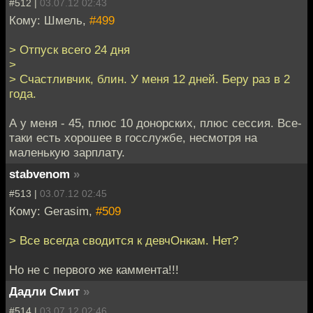
#512 |
03.07.12 02:43
Кому: Шмель,
#499
> Отпуск всего 24 дня
>
> Счастливчик, блин. У меня 12 дней. Беру раз в 2
года.
А у меня - 45, плюс 10 донорских, плюс сессия. Все-
таки есть хорошее в госслужбе, несмотря на
маленькую зарплату.
stabvenom
»
#513 |
03.07.12 02:45
Кому: Gerasim,
#509
> Все всегда сводится к девчОнкам. Нет?
Но не с первого же каммента!!!
Дадли Смит
»
#514 |
03.07.12 02:46