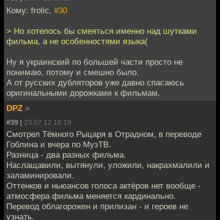
Кому: frolic,
#30
> Но хотелось бы смеяться именно над шутками
фильма, а не особенностями языка(
Ну я украинский по большей части просто не
понимаю, потому и смешно было.
А от русских дубляторов уже давно спасаюсь
оригинальными дорожками к фильмам.
DPZ
»
#39 |
23.07.12 16:19
Смотрел Тёмного Рыцаря в Отрадном, в переводе
Гоблина и вчера по МузТВ.
Разница - два разных фильма.
Наслащавили, вытянули, уложили, накрахмалили и
заламинировали.
Оттенков и ньюансов голоса актёров нет вообще -
атмосфера фильма меняется кардинально.
Перевод облагорожен и прилизан - и героев не
узнать.