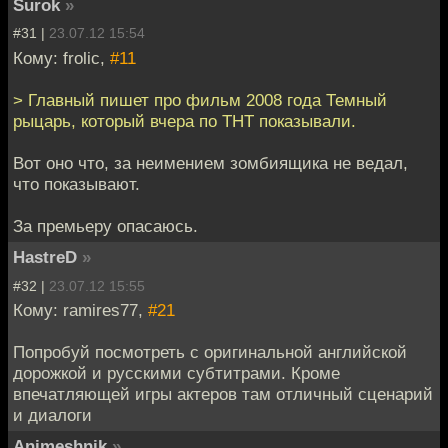
Surok
»
#31 |
23.07.12 15:54
Кому: frolic,
#11
> Главный пишет про фильм 2008 года Темный
рыцарь, который вчера по ТНТ показывали.
Вот оно что, за неимением зомбиящика не ведал,
что показывают.
За премьеру опасаюсь.
HastreD
»
#32 |
23.07.12 15:55
Кому: ramires77,
#21
Попробуй посмотреть с оригинальной английской
дорожкой и русскими субтитрами. Кроме
впечатляющей игры актеров там отличный сценарий
и диалоги
Animeshnik
»