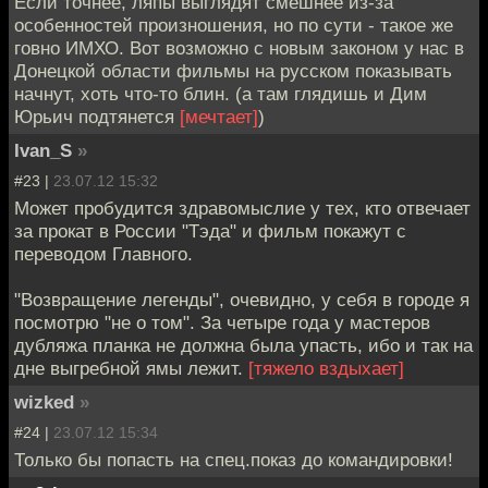
Если точнее, ляпы выглядят смешнее из-за
особенностей произношения, но по сути - такое же
говно ИМХО. Вот возможно с новым законом у нас в
Донецкой области фильмы на русском показывать
начнут, хоть что-то блин. (а там глядишь и Дим
Юрьич подтянется
[мечтает]
)
Ivan_S
»
#23 |
23.07.12 15:32
Может пробудится здравомыслие у тех, кто отвечает
за прокат в России "Тэда" и фильм покажут с
переводом Главного.
"Возвращение легенды", очевидно, у себя в городе я
посмотрю "не о том". За четыре года у мастеров
дубляжа планка не должна была упасть, ибо и так на
дне выгребной ямы лежит.
[тяжело вздыхает]
wizked
»
#24 |
23.07.12 15:34
Только бы попасть на спец.показ до командировки!