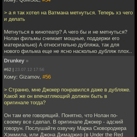
> а я так хотел на Ватмана метнуться. Теперь хз чего
и делать
Метнуться в кинотеатр? А чего бы и не метнуться?
Нолан фильмы снимает мощные, поддержи его
материально) А относительно дубляжа, так для
нового фильма еще не ясно насколько дубляж плох..
Drunkey
»
#62 |
23.07.12 17:56
Кому: Gizamov,
#56
> Странно, мне Джокер понравился даже в дубляже.
Какой же он впечатляющий должен быть в
оригинале тогда?
Он там еле говорящий. Понятно, что Нолан по-
своему все сделал. В оригинале Джокер - адский
говорун. Послушайте озвучку Марка Сковородкера
Хэммила, или Джона Димаджио (в Under the Red