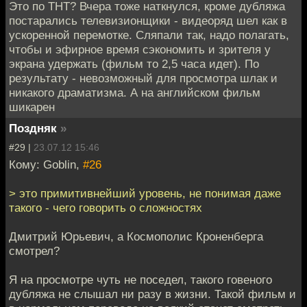
Это по ТНТ? Вчера тоже наткнулся, кроме дубляжа
постарались телевизионщики - видеоряд шел как в
ускоренной перемотке. Сляпали так, надо полагать,
чтобы и эфирное время сэкономить и зрителя у
экрана удержать (фильм то 2,5 часа идет). По
результату - невозможный для просмотра шлак и
никакого драматизма. А на английском фильм
шикарен
Поздняк
»
#29 |
23.07.12 15:46
Кому: Goblin,
#26
> это примитивнейший уровень, не понимая даже
такого - чего говорить о сложностях
Дмитрий Юрьевич, а Космополис Кроненберга
смотрел?
Я на просмотре чуть не поседел, такого говеного
дубляжа не слышал ни разу в жизни. Такой фильм и