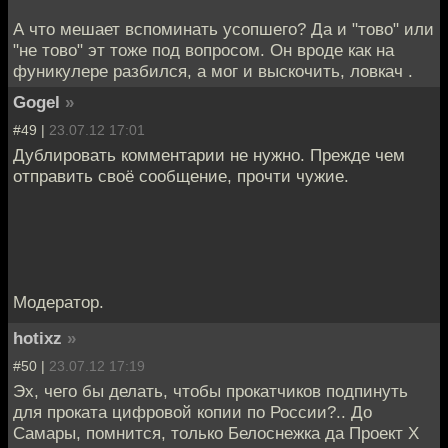
А что мешает вспоминать усопшего? Да и "тово" или
"не тово" эт тоже под вопросом. Он вроде как на
фуникулере разбился, а мог и выскочить, ловкач .
Gogel
»
#49 |
23.07.12 17:01
Дублировать комментарии не нужно. Прежде чем
отправить своё сообщение, прочти чужие.
Модератор.
hotixz
»
#50 |
23.07.12 17:19
Эх, чего бы делать, чтобы прокатчиков подпинуть
для проката цифровой копии по России?.. До
Самары, помнится, только Белоснежка да Проект Х