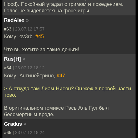
Hood). Покойный угадал с гримом и поведением.
Голос не выделяется на фоне игры.
RedAlex
»
#63 |
23.07.12 17:57
Кому: ov3rb,
#45
Что вы хотите за такие деньги!
Rus[H]
»
#64 |
23.07.12 18:12
Кому: Антинейтрино,
#47
> А откуда там Лиам Нисон? Он жеж в первой части
тово.
В оригинальном гомиксе Рась Аль Гул был
бессмертным вроде.
Gradus
»
#65 |
23.07.12 18:24