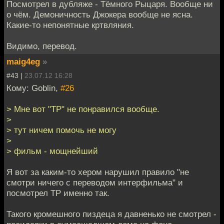
Посмотрел в дубляже - Тёмного Рыцаря. Вообще ни
о чём. Демоничность Джокера вообще не ясна.
Какие-то непонятные кртвляния.
Видимо, перевод.
maig4eg
»
#43 |
23.07.12 16:28
Кому: Goblin,
#26
> Мне вот "ТР" не понравился вообще.
>
> тут ничем помочь не могу
>
> фильм - мощнейший
Я вот за каким-то хером нарушил правило "не
смотри ничего с переводом интерфильма" и
посмотрел ТР именно так.
Такого кромешного пиздеца я давненько не смотрел -