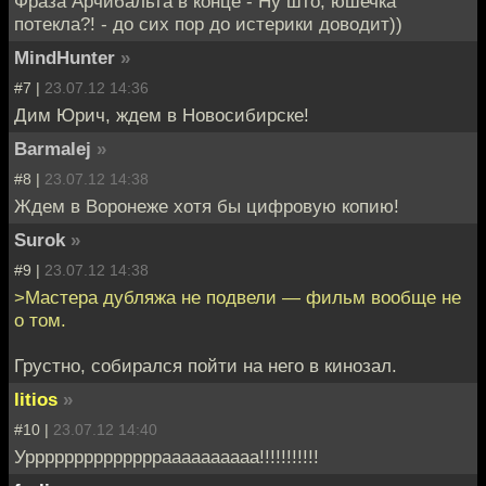
Фраза Арчибальта в конце - Ну што, юшечка
потекла?! - до сих пор до истерики доводит))
MindHunter
»
#7 |
23.07.12 14:36
Дим Юрич, ждем в Новосибирске!
Barmalej
»
#8 |
23.07.12 14:38
Ждем в Воронеже хотя бы цифровую копию!
Surok
»
#9 |
23.07.12 14:38
>Мастера дубляжа не подвели — фильм вообще не
о том.
Грустно, собирался пойти на него в кинозал.
litios
»
#10 |
23.07.12 14:40
Урррррррррррррраааааааааа!!!!!!!!!!!