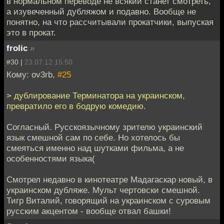
в нормальном переводе не всякий станет смотреть,
а изувеченный дубляжом и подавно. Вообще не
понятно, на что рассчитывали прокатчики, выпуская
это в прокат.
frolic
»
#30 |
23.07.12 15:50
Кому: ov3rb,
#25
> дублирование Терминатора на украинском,
превратило его в бодрую комедию.
Согласный. Русскоязычному зрителю украинский
язык смешной сам по себе. Но хотелось бы
смеяться именно над шутками фильма, а не
особенностями языка(
Смотрел недавно в кинотеатре Мадагаскар новый, в
украинском дубляже. Мульт чертовски смешной.
Тигр Виталий, говорящий на украинском с суровым
русским акцентом - вообще отвал башки!