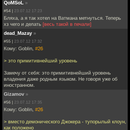
QoMSoL
»
#54 |
23.07.12 17:23
Бляха, а я так хотел на Ватмана метнуться. Теперь
хз чего и делать
[весь такой в печали]
dead_Mazay
»
#55 |
23.07.12 17:32
Кому: Goblin,
#26
> это примитивнейший уровень
Замечу от себя: это примитивнейший уровень
владения даже родным языком. Не говоря уже об
иностранном.
Gizamov
»
#56 |
23.07.12 17:35
Кому: Goblin,
#26
> вместо демонического Джокера - тупорылый клоун,
как положено