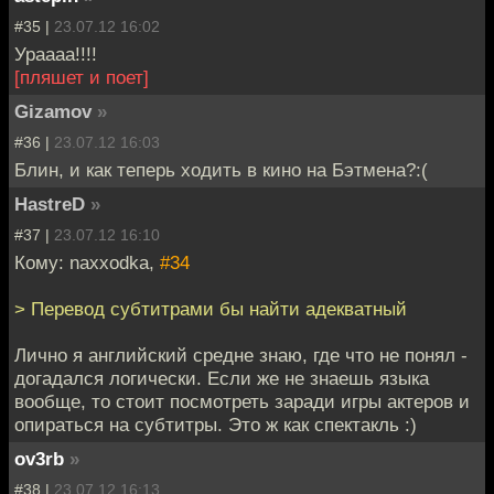
#35 |
23.07.12 16:02
Ураааа!!!!
[пляшет и поет]
Gizamov
»
#36 |
23.07.12 16:03
Блин, и как теперь ходить в кино на Бэтмена?:(
HastreD
»
#37 |
23.07.12 16:10
Кому: naxxodka,
#34
> Перевод субтитрами бы найти адекватный
Лично я английский средне знаю, где что не понял -
догадался логически. Если же не знаешь языка
вообще, то стоит посмотреть заради игры актеров и
опираться на субтитры. Это ж как спектакль :)
ov3rb
»
#38 |
23.07.12 16:13