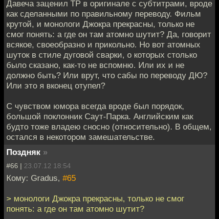
Давеча заценил ТР в оригинале с субтитрами, вроде
как сделанными по правильному переводу. Фильм
крутой, и монологи Джокра прекрасны, только не
смог понять: а где он там атомно шутит? Да, говорит
всякое, своеобразно и прикольно. Но вот атомных
шуток в стиле дуговой сварки, о которых столько
было сказано, как-то не вспомню. Или их и не
должно быть? Или врут, что сабы по переводу ДЮ?
Или это я вконец отупел?
С чувством юмора всегда вроде был порядок,
большой поклонник Саут-Парка. Английским как
будто тоже владею сносно (относительно). В общем,
остался в некотором замешательстве.
Поздняк
»
#66 |
23.07.12 18:54
Кому: Gradus,
#65
> монологи Джокра прекрасны, только не смог
понять: а где он там атомно шутит?