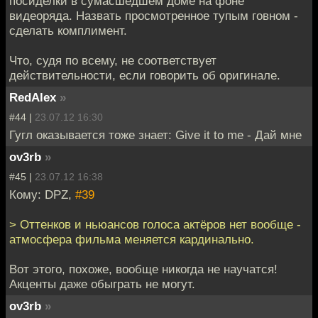
посиделки в сумасшедшем доме на фоне
видеоряда. Назвать просмотренное тупым говном -
сделать комплимент.
Что, судя по всему, не соответствует
действительности, если говорить об оригинале.
RedAlex
»
#44 |
23.07.12 16:30
Гугл оказывается тоже знает: Give it to me - Дай мне
ov3rb
»
#45 |
23.07.12 16:38
Кому: DPZ,
#39
> Оттенков и ньюансов голоса актёров нет вообще -
атмосфера фильма меняется кардинально.
Вот этого, похоже, вообще никогда не научатся!
Акценты даже обыграть не могут.
ov3rb
»