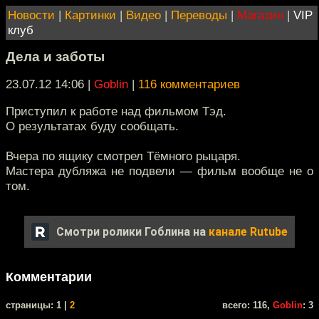
Новости
|
Картинки
|
Видео
|
Переводы
|
Магазин
|
VIP
клуб
Дела и заботы
23.07.12 14:06
|
Goblin
|
116 комментариев
Приступил к работе над фильмом Тэд.
О результатах буду сообщать.
Вчера по ящику смотрел Тёмного рыцаря.
Мастера дубляжа не подвели — фильм вообще не о
том.
Смотри ролики Гоблина на
канале Rutube
Комментарии
cтраницы: 1 |
2
всего: 116,
Goblin
: 3