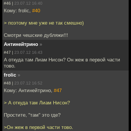
#46 |
23.07.12 16:40
Кому: frolic,
#40
> поэтому мне уже не так смешно)
Смотри чешские дубляжи!!!
Антинейтрино
»
#47 |
23.07.12 16:43
А откуда там Лиам Нисон? Он жеж в первой части
тово.
frolic
»
#48 |
23.07.12 16:52
Кому: Антинейтрино,
#47
> А откуда там Лиам Нисон?
Простите, "там" это где?
>Он жеж в первой части тово.