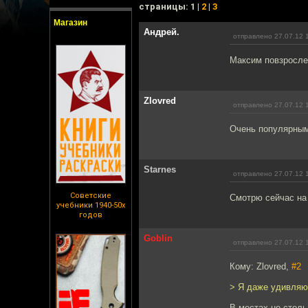
cтраницы: 1 |
2
|
3
Магазин
Андрей.
отправлено 27.07.12 
Максим повзросл
Zlovred
отправлено 27.07.12 
Очень популярным 
Starnes
отправлено 27.07.12 
Советские
Смотрю сейчас на
учебники 1940-50х
годов
Goblin
отправлено 27.07.12 
Кому: Zlovred,
#2
> Я даже удивляюс
В местах не столь