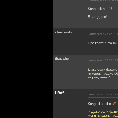
Кому: elche,
#8
Благодарю!
cheshirski
отправлено 27.07.12 
Про казус с машин
ilias-che
отправлено 27.07.12 
Даже если фашист 
чуждая. Трудно об
вырождению".
URAS
отправлено 27.07.12 
Кому: ilias-che,
#1
> Даже если фашис
меня чуждая. Труд