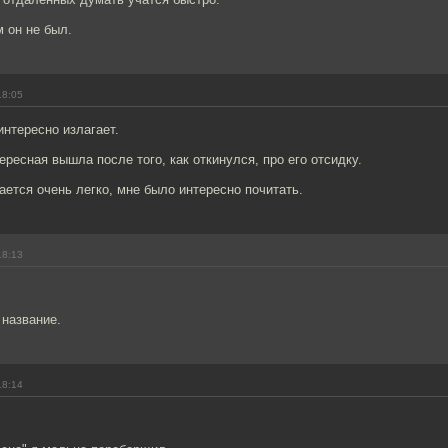
 он не был.
18:05
интересно излагает.
тересная вышла после того, как откинулся, про его отсидку.
тается очень легко, мне было интересно почитать.
18:13
 название.
18:14