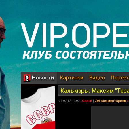
Картинки
Видео
Перев
Новости
Кальмары. Максим "Тес
27.07.12 17:02 |
Goblin
|
236 комментариев
»