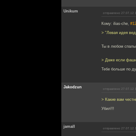
Unikum
отправлено 27.07.12 
Кому: ilias-che,
#1
> "Левая идея ве
Ты в любом спальн
> Даже если фашис
Тебе больше по д
Jakodzun
отправлено 27.07.12 
> Какие вам честн
Убил!!!
jamall
отправлено 27.07.12 