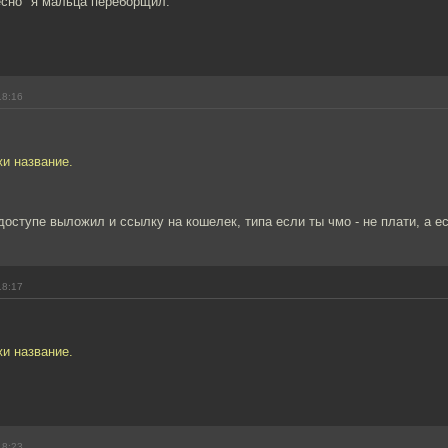
есно" я мальца переборщил.
18:16
и название.
доступе выложил и ссылку на кошелек, типа если ты чмо - не плати, а ес
18:17
и название.
18:23