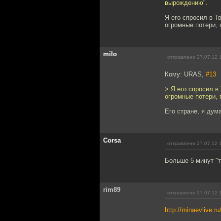
вырождению".
Я его спросил в Т
огромные потери, 
milo
отправлено 27.07.12 
Кому: URAS,
#13
> Я его спросил в
огромные потери, 
Его стране, я дума
Corsa
отправлено 27.07.12 
Больше 5 минут "
rim89
отправлено 27.07.12 
http://minaevlive.r