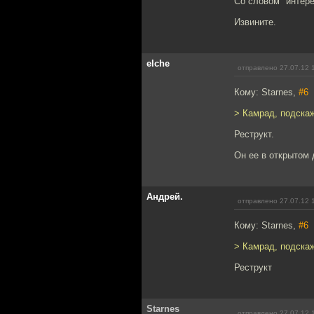
Со словом "интер
Извините.
elche
отправлено 27.07.12 
Кому: Starnes,
#6
> Камрад, подскаж
Реструкт.
Он ее в открытом 
Андрей.
отправлено 27.07.12 
Кому: Starnes,
#6
> Камрад, подскаж
Реструкт
Starnes
отправлено 27.07.12 