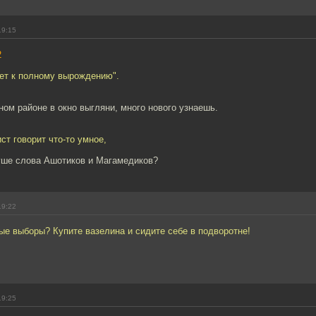
19:15
2
дет к полному вырождению".
ом районе в окно выгляни, много нового узнаешь.
т говорит что-то умное,
уше слова Ашотиков и Магамедиков?
19:22
ые выборы? Купите вазелина и сидите себе в подворотне!
19:25