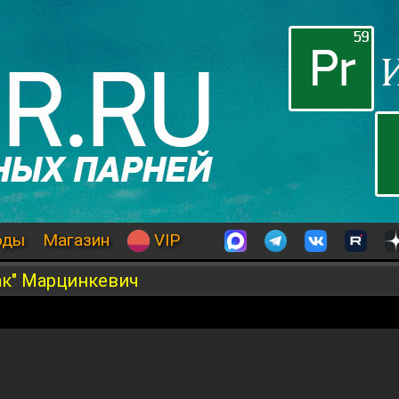
оды
Магазин
VIP
ак" Марцинкевич