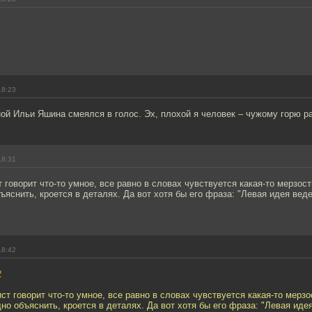
18:23
ой Ильи Яшина смеялся в голос. Эх, плохой я человек – чужому горю р
18:31
говорит что-то умное, все равно в словах чувствуется какая-то мерзост
ъяснить, кроется в деталях. Да вот хотя бы его фраза: "Левая идея вед
18:42
2
т говорит что-то умное, все равно в словах чувствуется какая-то мерзо
но объяснить, кроется в деталях. Да вот хотя бы его фраза: "Левая иде