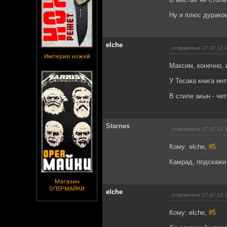
Ну и плюс дураком
elche
отправлено 27.07.12 
Империя ножей
Максим, конечно, 
У Тесака книга ин
В стиле акын - чи
Starnes
отправлено 27.07.12 
Кому: elche,
#5
Камрад, подскажи
Магазин
ОПЕРМАЙКИ
elche
отправлено 27.07.12 
Кому: elche,
#5