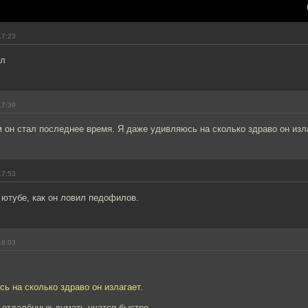
17:23
ел
17:39
он стал последнее время. Я даже удивляюсь на сколько здраво он изла
17:53
 ютубе, как он ловил педофилов.
18:03
ь на сколько здраво он излагает.
 отдалённых думать учатся быстро.