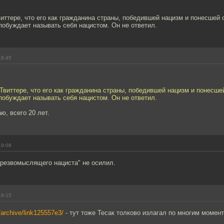
виттере, что его как гражданина страны, победившей нацизм и понесшей 
побуждает называть себя нацистом. Он не ответил.
18:45
 Твиттере, что его как гражданина страны, победившей нацизм и понесшей
побуждает называть себя нацистом. Он не ответил.
ю, всего 20 лет.
19:08
трезвомыслящего нациста" не осилил.
19:15
u/archive/link125557e3/
- тут тоже Тесак толково излагал по многим момен