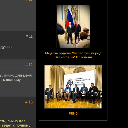
# 11
адуюсь.
Медаль ордена "За заслуги перед
Отечеством" II степени
# 12
ь, лично для меня
ет к полному
# 13
РВИО
сть, лично для
я ведет к полному