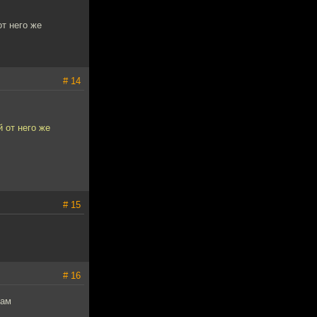
от него же
# 14
 от него же
# 15
# 16
там