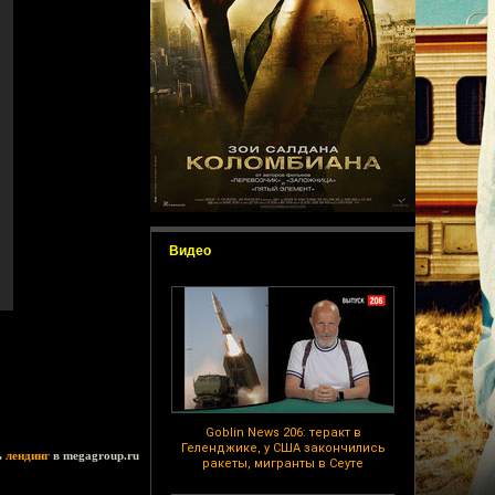
Видео
Goblin News 206: теракт в
Геленджике, у США закончились
ь
лендинг
в megagroup.ru
ракеты, мигранты в Сеуте