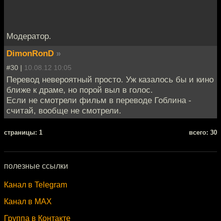
Модератор.
DimonRonD
»
#30 |
10.08.12 10:05
Перевод невероятный просто. Уж казалось бы и кино
ближе к драме, но порой выл в голос.
Если не смотрели фильм в переводе Гоблина -
считай, вообще не смотрели.
cтраницы: 1
всего: 30
полезные ссылки
Канал в Telegram
Канал в MAX
Группа в Контакте