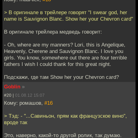
> В оригинале в трейлере говорят "I swear god, her
name is Sauvignon Blanc. Show her your Chevron card"
В оригинале трейлера медведь говорит:
- Oh, where are my manners? Lori, this is Angelique,
Heavenly, Cherene and Sauvignon Blanc. I love you
girls. You know, somewhere out there are four terrible
fathers I wish I could thank for this great night.
Подскажи, где там Show her your Chevron card?
Goblin
»
#20 |
01.08.12 15:07
Кому: ромашов,
#16
> Тэд: - "...Савиньон, прям как французское вино",
вроде так
Это, наверно, какой-то другой ролик, так думаю.