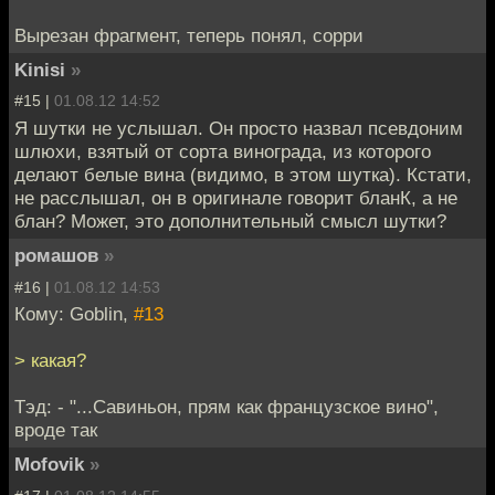
Вырезан фрагмент, теперь понял, сорри
Kinisi
»
#15 |
01.08.12 14:52
Я шутки не услышал. Он просто назвал псевдоним
шлюхи, взятый от сорта винограда, из которого
делают белые вина (видимо, в этом шутка). Кстати,
не расслышал, он в оригинале говорит бланК, а не
блан? Может, это дополнительный смысл шутки?
ромашов
»
#16 |
01.08.12 14:53
Кому: Goblin,
#13
> какая?
Тэд: - "...Савиньон, прям как французское вино",
вроде так
Mofovik
»