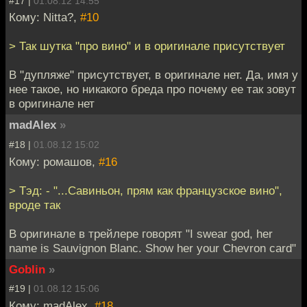
#17 |
01.08.12 14:55
Кому: Nitta?,
#10
> Так шутка "про вино" и в оригинале присутствует
В "дупляже" присутствует, в оригинале нет. Да, имя у
нее такое, но никакого бреда про почему ее так зовут
в оригинале нет
madAlex
»
#18 |
01.08.12 15:02
Кому: ромашов,
#16
> Тэд: - "...Савиньон, прям как французское вино",
вроде так
В оригинале в трейлере говорят "I swear god, her
name is Sauvignon Blanc. Show her your Chevron card"
Goblin
»
#19 |
01.08.12 15:06
Кому: madAlex,
#18