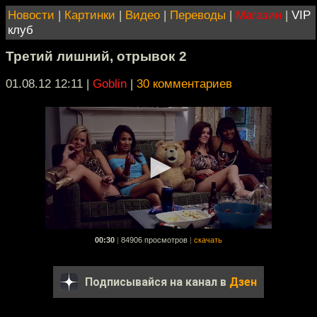
Новости
|
Картинки
|
Видео
|
Переводы
|
Магазин
|
VIP
клуб
Третий лишний, отрывок 2
01.08.12 12:11
|
Goblin
|
30 комментариев
00:30
|
84906 просмотров
|
скачать
Подписывайся на канал в
Дзен