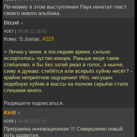
По-моему в этом выступлении Паук начитал текст
своего нового альбома.
Dizzel
»
#267 |
29.08.12 16:51
Кому: S.Justas,
#223
> Лично у меня, в последнее время, сильно
испортилось чуство юмора. Раньше видя такое
стебалово, я бы без затей ржал в голос, а нынче,
сижу и думаю: стебётся или всерьёз хуйню несёт? -
крайне неприятное ощущение! Ибо, несущих
подобную хуйню в массы на полном серьёзе стало
слишком много.
Разрешите подписаться.
Kirill
»
#268 |
29.08.12 17:17
Программа инновационная !!! Совершенно новый
путь развития.