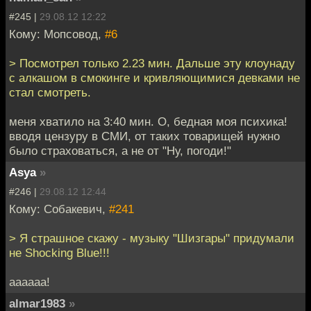
#245 |
29.08.12 12:22
Кому: Мопсовод,
#6
> Посмотрел только 2.23 мин. Дальше эту клоунаду
с алкашом в смокинге и кривляющимися девками не
стал смотреть.
меня хватило на 3:40 мин. О, бедная моя психика!
вводя цензуру в СМИ, от таких товарищей нужно
было страховаться, а не от "Ну, погоди!"
Asya
»
#246 |
29.08.12 12:44
Кому: Собакевич,
#241
> Я страшное скажу - музыку "Шизгары" придумали
не Shocking Вlue!!!
аааааа!
almar1983
»