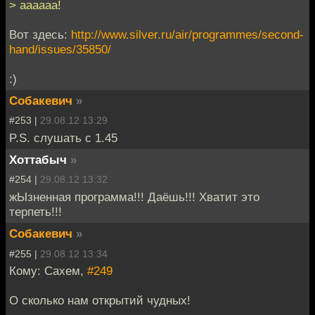
> аааааа!
Вот здесь:
http://www.silver.ru/air/programmes/second-
hand/issues/35850/
:)
Собакевич
»
#253 |
29.08.12 13:29
P.S. слушать с 1.45
Хоттабыч
»
#254 |
29.08.12 13:32
жЫзненная программа!!! Даёшь!!! Хватит это
терпеть!!!
Собакевич
»
#255 |
29.08.12 13:34
Кому: Сахем,
#249
О сколько нам открытий чудных!