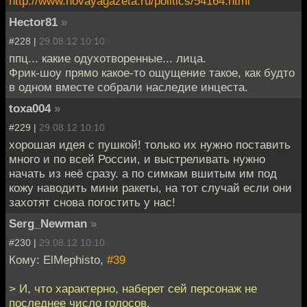
http://www.novayagazeta.ru/politics/54164.html
Hector81
»
#228 |
29.08.12 10:10
ппц... какие одухотворенные... лица.
Фрик-шоу прямо какое-то ощущение такое, как будто
в одном вместе собрали наследие инцеста.
toxa004
»
#229 |
29.08.12 10:10
хорошая идея с пушкой! только их нужно поставить
много и по всей России, и выстреливать нужно
начать из неё сразу. а по симкам вшитым им под
кожу наводить мини ракеты, на тот случай если они
захотят снова погостить у нас!
Serg_Newman
»
#230 |
29.08.12 10:10
Кому: ElMephisto,
#39
> И, что характерно, наберет сей персонаж не
последнее число голосов.