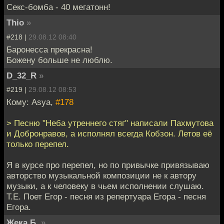
Секс-бомба - 40 мегатонн!
Thio
»
#218 |
29.08.12 08:40
Баронесса прекрасна!
Божену больше не люблю.
D_32_R
»
#219 |
29.08.12 08:53
Кому: Asya,
#178
> Песню "Неба утреннего стяг" написали Пахмутова
и Добронравов, а исполнял всегда Кобзон. Летов её
только перепел.
Я в курсе про перепел, но по привычке привязываю
авторство музыкальной композиции не к автору
музыки, а к человеку в чьем исполнении слушаю.
Т.Е. Поет Егор - песня из репертуара Егора - песня
Егора.
Жека Б.
»