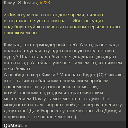
Кому: S.Justas,
#223
> Лично у меня, в последнее время, сильно
испортилось чуство юмора ... Ибо, несущих
подобную хуйню в массы на полном серьёзе стало
слишком много.
Камрад, это термоядерный стеб. А что, разве надо
плакать, слушая эту вдохновенную несусветную
пургу? Плакать надо было лет двадцать-двадцать
пять назад. А сейчас уже все - имеем то, что имеем,
не избежать.
А вообще нахер Химки? Маловато будет!(С) Считаю,
что с таким глобальным пониманием проблем
современности, дерзновенностью мысли,
хозяйственным подходом и стратегическим
мышлением Пауку самое место в Госдуме! По
мощности он там запросто войдет в первую десятку
депутатов! Да и Баронессу тоже можно. И в Думу, и
в принципе - ее вполне можно :)
QoMSoL
»