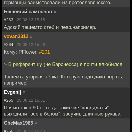
германцы заимствовали из протославянского.
Бешеный самосвал
»
#263 |
29.08.12 15:18
Адский тащемто стеб и пеар,например.
vovan3312
»
#264 |
29.08.12 15:28
Кому: PFlower,
#201
> В референтшу (не Баронесса) я почти влюбился
Тащемта угарная тёлка. Которую надо дико пороть,
например!
Evgenij
»
#265 |
29.08.12 15:51
Прямо как в 90-е, тогда такие же "кандидаты"
выходили "все в белом", засучив длинные рукава.
CheMax1985
»
#266 |
29.08.12 16:40