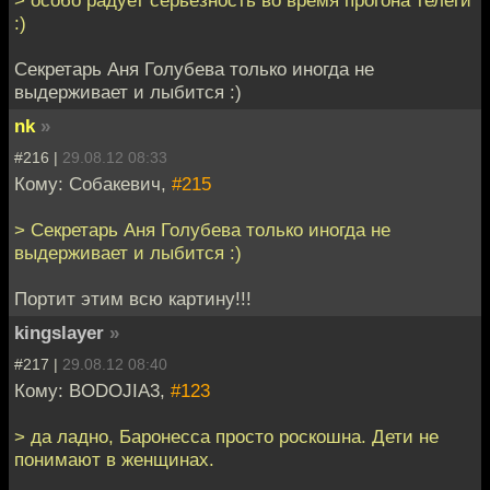
> особо радует серьезность во время прогона телеги
:)
Секретарь Аня Голубева только иногда не
выдерживает и лыбится :)
nk
»
#216 |
29.08.12 08:33
Кому: Собакевич,
#215
> Секретарь Аня Голубева только иногда не
выдерживает и лыбится :)
Портит этим всю картину!!!
kingslayer
»
#217 |
29.08.12 08:40
Кому: BODOJIA3,
#123
> да ладно, Баронесса просто роскошна. Дети не
понимают в женщинах.