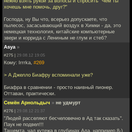
нежно взять рукой за волосы и спросить "Чем ты
хочешь мне помочь, друг?"
Господа, ну Вы что, всерьез допускаете, что
пылесос, засасывающий воздух в Химки - да, это
немецкая технология, китайские компьютерные
звери и коррида с Лениным не глум и стеб?
Asya
»
#275 |
29.08.12 19:05
Кому: Irrrka,
#269
> А Джелло Биафру вспоминали уже?
Биафра в сравнении - просто наивный пионер.
Оттаван, практически.
Семён Арнольдыч
»
не удмурт
#276 |
29.08.12 21:37
"Людей расселяют бесчеловечно в Ад так сказать".
Паук не подвел!!!
Тащемта, чад кутежа в глубинах Ада, например 8-)