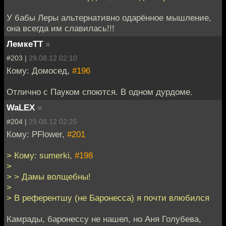
У бабы Леры альтернативно одарённое мышление,
она всегда им славилась!!!
ЛемкеТТ
»
#203 |
29.08.12 02:10
Кому: Домосед,
#196
Отлично с Пауком споются. В одном дурдоме.
WaLEX
»
#204 |
29.08.12 02:25
Кому: PFlower,
#201
> Кому: sumerki,
#198
>
> > Дамы волщебны!
>
> В референтшу (не Баронесса) я почти влюбился
Камрады, баронессу не нашел, но Аня Голубева,