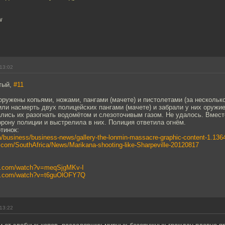
w
13:02
тый,
#11
ружены копьями, ножами, пангами (мачете) и пистолетами (за несколько
ли насмерть двух полицейских пангами (мачете) и забрали у них оружие
лись их разогнать водомётом и слезоточивым газом. Не удалось. Вмест
орону полиции и выстрелила в них. Полиция ответила огнём.
тинок:
za/business/business-news/gallery-the-lonmin-massacre-graphic-content-1.136
.com/SouthAfrica/News/Marikana-shooting-like-Sharpeville-20120817
be.com/watch?v=meqSjgMKv-I
be.com/watch?v=t6guOlOFY7Q
13:22