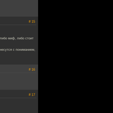
# 15
либо миф, либо стоит
несутся с пониманием,
# 16
# 17