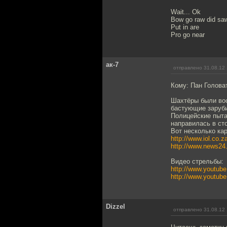
Wait... Ok
Bow go raw did sa
Put in are
Pro go near
ак-7
отправлено 31.08.12 
Кому: Пан Голова
Шахтёры были воо
бастующие заруби
Полицейские пыта
направилась в ст
Вот несколько кар
http://www.iol.co.
http://www.news24
Видео стрельбы:
http://www.youtu
http://www.youtu
Dizzel
отправлено 31.08.12 