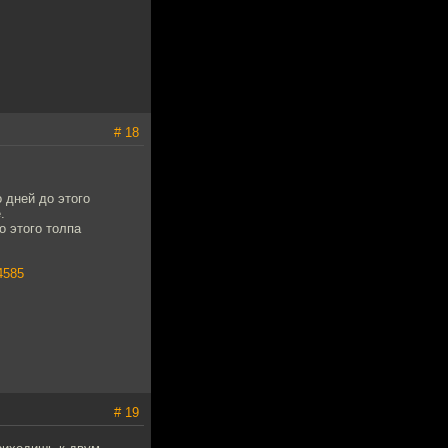
# 18
 дней до этого
.
о этого толпа
4585
# 19