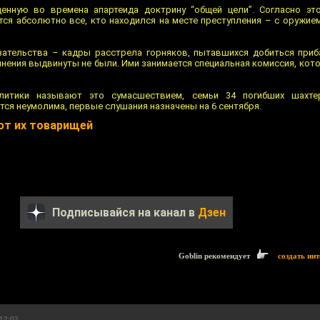
нную во времена апартеида доктрину “общей цели”. Согласно это
ся абсолютно все, кто находился на месте преступления – с оружием
зательства – кадры расстрела горняков, пытавшихся добиться приб
нения выдвинуты не были. Ими занимается специальная комиссия, кот
литики называют это сумасшествием, семьи 34 погибших шахт
ся неумолима, первые слушания назначены на 6 сентября.
ют их товарищей
Подписывайся на канал в
Дзен
Goblin рекомендует
создать ин
12:02