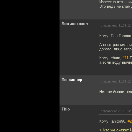
Известно что - ни
Это ведь не гламу
Лезгинохохол
отправлено 31.08.12 
Кому: Пан Голова
А опыт разнимани
дорого, либо зап
Кому: chum,
#11
Т
а если воду вылив
Пенсионер
отправлено 31.08.12 
Нет, не бывает к
Thio
отправлено 31.08.12 
Кому: janitor90,
#2
> Что же скажет 