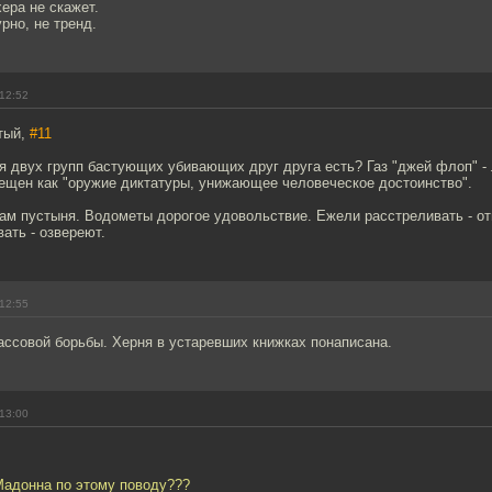
хера не скажет.
рно, не тренд.
12:52
тый,
#11
я двух групп бастующих убивающих друг друга есть? Газ "джей флоп" - 
рещен как "оружие диктатуры, унижающее человеческое достоинство".
ам пустыня. Водометы дорогое удовольствие. Ежели расстреливать - от
ать - озвереют.
12:55
лассовой борьбы. Херня в устаревших книжках понаписана.
13:00
Мадонна по этому поводу???