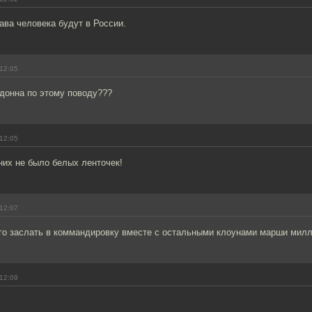
ава человека будут в России.
12:05
донна по этому поводу???
12:05
них не было белых ленточек!
12:07
го заслать в коммандировку вместе с остальными клоунами марши милл
12:09