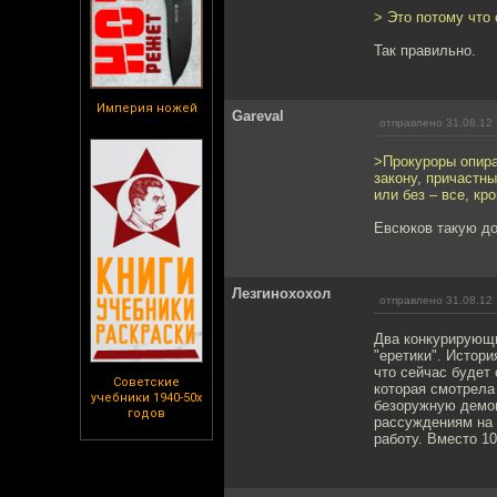
> Это потому что 
Так правильно.
Империя ножей
Gareval
отправлено 31.08.12 
>Прокуроры опира
закону, причастн
или без – все, кр
Евсюков такую до
Лезгинохохол
отправлено 31.08.12 
Два конкурирующи
"еретики". Истор
что сейчас будет
Советские
которая смотрела
учебники 1940-50х
безоружную демон
годов
рассуждениям на 
работу. Вместо 10