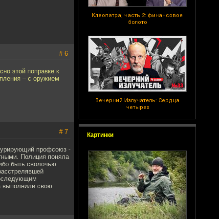
Клеопатра, часть 2: финансовое
болото
# 6
сно этой поправке к
упления – с оружием
Вечерний Излучатель: Сердца
четырех
# 7
Картинки
нкурирующий профсоюз -
тными. Полиция поняла
Либо быть сволочью
 расстрелявшей
последующим
та выполнили свою