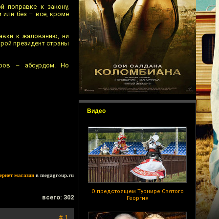
й поправке к закону,
 или без – все, кроме
авки к жалованию, ни
орой президент страны
еров – абсурдом. Но
Видео
тернет магазин
в megagroup.ru
О предстоящем Турнире Святого
всего: 302
Георгия
# 1