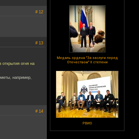
# 12
# 13
Медаль ордена "За заслуги перед
Отечеством" II степени
 открытия огня на
ометы, например,
# 14
РВИО