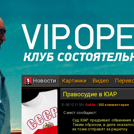
Картинки
Видео
Перев
Новости
Правосудие в ЮАР
31.08.12 11:59 |
Goblin
|
302 комментария
С мест сообщают:
Суд ЮАР предъявил обвинения 
Таким образом, в деле оказалос
их тоже отправят за решетку.