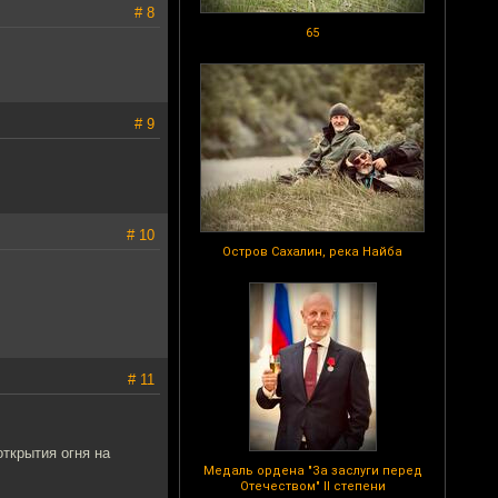
# 8
65
# 9
# 10
Остров Сахалин, река Найба
# 11
ткрытия огня на
Медаль ордена "За заслуги перед
Отечеством" II степени