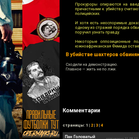
Прокуроры опираются на введе
причастными к убийству считают
полицейских.
И хотя есть неоспоримые дока
одному из стражей порядка обви
поручил узнать правду.
Некоторые оппозиционные по
южноафриканская Фемида остает
В убийстве шахтеров обвиня
Сходили на демонстрацию.
Главное — жить не по лжи.
Комментарии
cтраницы: 1 |
2
|
3
|
4
Пан Головатый
отправлено 31.08.12 