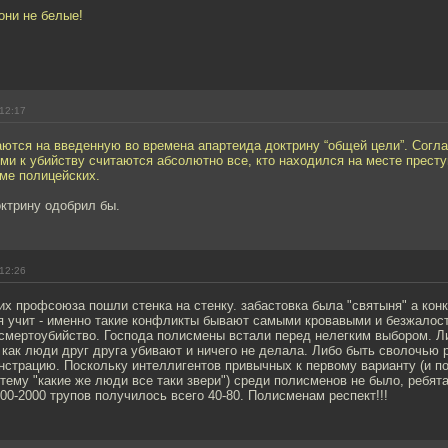
они не белые!
12:17
ются на введенную во времена апартеида доктрину “общей цели”. Согла
ыми к убийству считаются абсолютно все, кто находился на месте прест
оме полицейских.
ктрину одобрил бы.
12:26
х профсоюза пошли стенка на стенку. забастовка была "святыня" а ко
ия учит - именно такие конфликты бывают самыми кровавыми и безжалос
 смертоубийство. Господа полисмены встали перед нелегким выбором. 
 как люди друг друга убивают и ничего не делала. Либо быть сволочью
страцию. Поскольку интеллигентов привычных к первому варианту (и 
тему "какие же люди все таки звери") среди полисменов не было, ребя
00-2000 трупов получилось всего 40-80. Полисменам респект!!!