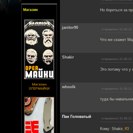
Магазин
Но бороться за пр
janitor90
отправлено 31.08.12 
Что же скажет Ма
Shakir
отправлено 31.08.12 
Это потому что у 
Магазин
whoolk
ОПЕРМАЙКИ
отправлено 31.08.12 
туда бы навально
Пан Головатый
отправлено 31.08.12 
Кому: Shakir,
#3