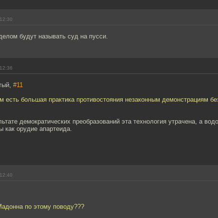
12:30
делом будут называть суд на пусси.
12:36
тый,
#11
м есть большая практика противостояния незаконным демонстрациям без
льтате демократических преобразований эта технология утрачена, а вод
ы как орудие апартеида.
12:40
Мадонна по этому поводу???