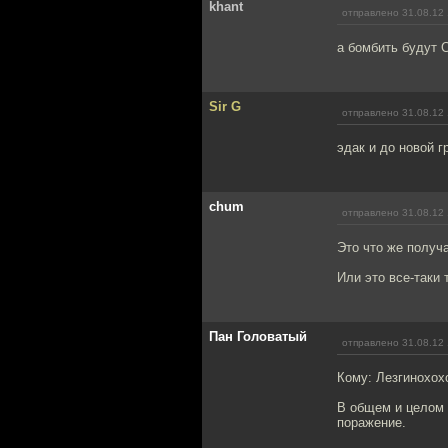
khant
отправлено 31.08.12 
а бомбить будут 
Sir G
отправлено 31.08.12 
эдак и до новой 
chum
отправлено 31.08.12 
Это что же получ
Или это все-таки
Пан Головатый
отправлено 31.08.12 
Кому: Лезгинохох
В общем и целом 
поражение.