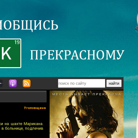
Уголовщина
и на шахте Марикана.
 в больнице, подлечив