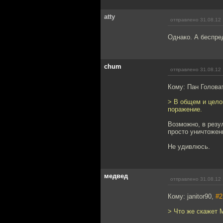
atty
отправлено 31.08.12 
Однако. А беспре
chum
отправлено 31.08.12 
Кому: Пан Голова
> В общем и цело
поражение.
Возможно, в резу
просто уничтожен
Не удивлюсь.
медвед
отправлено 31.08.12 
Кому: janitor90,
#2
> Что же скажет 