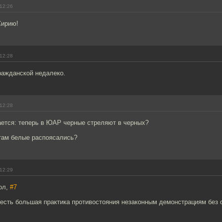
12:26
Сирию!
12:28
гражданской недалеко.
12:28
ается: теперь в ЮАР черные стреляют в черных?
 там белые распоясались?
12:29
ол,
#7
есть большая практика противостояния незаконным демонстрациям без о