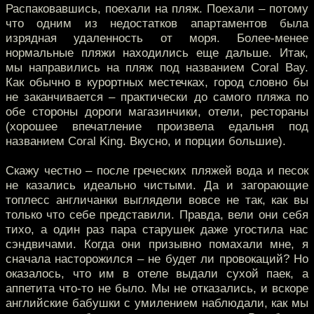
Распаковавшись, поехали на пляж. Поехали – потому
что одним из недостатков апартаментов была
изрядная удаленность от моря. Более-менее
нормальные пляжи находились еще дальше. Итак,
мы направились на пляж под названием Coral Bay.
Как обычно в курортных местечках, город словно бы
не заканчивается – практически до самого пляжа по
обе стороны дороги магазинчики, отели, рестораны
(хорошее впечатление произвела едальня под
названием Coral King. Вкусно, и порции большие).
Скажу честно – после греческих пляжей вода и песок
не казались идеально чистыми. Да и загорающие
топлесс англичанки выглядели вовсе не так, как вы
только что себе представили. Правда, вели они себя
тихо, а один раз пара старушек даже угостила нас
сэндвичами. Когда они призывно помахали мне, я
сначала насторожился – не будет ли провокаций? Но
оказалось, что им в отеле выдали сухой паек, а
аппетита что-то не было. Мы не отказались, и вскоре
английские бабушки с умилением наблюдали, как мы