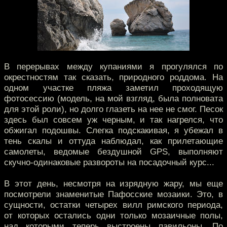
В перерывах между купаниями я прогулялся по
окрестностям так сказать, природного роддома. На
одном участке пляжа заметил проходящую
фотосессию (модель, на мой взгляд, была полновата
для этой роли), но долго глазеть на нее не смог. Песок
здесь был совсем уж черным, и так нагрелся, что
обжигал подошвы. Слегка подскакивая, я убежал в
тень скалы и оттуда наблюдал, как прилетающие
самолеты, ведомые бездушной GPS, выполняют
скучно-одинаковые развороты на посадочный курс...
В этот день, несмотря на изрядную жару, мы еще
посмотрели знаменитые Пафосские мозаики. Это, в
сущности, остатки четырех вилл римского периода,
от которых остались одни только мозаичные полы,
над которыми теперь выстроены павильоны. По