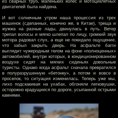
из сварных труб, маленьких колес и мотоциклетных
двигателей была найдена.
И вот солнечным утром наша процессия из трех
машинок (сделанных, конечно же, в Китае), треща и
жужжа на разные лады, двинулась в путь. Ветер
трепал волосы и мягко шлепал по лицу, громкий звук
мотора радовал слух, а еще не покидало ощущение,
что забыл закрыть дверь. На асфальте багги
выглядит чужеродным телом на фоне «полноценных»
автомобилей, внутри которых, в кондиционированном
воздухе сидят на мягких сиденьях довольные
туристы. Однако когда асфальт сначала превратился
в полуразрушенную «бетонку», а потом и вовсе в
проселок, то ситуация изменилась. Теперь уже мы,
лихо подскакивая на ухабах, обгоняли легковушки,
осторожно крадущиеся по дороге, усыпанной острыми
камнями.