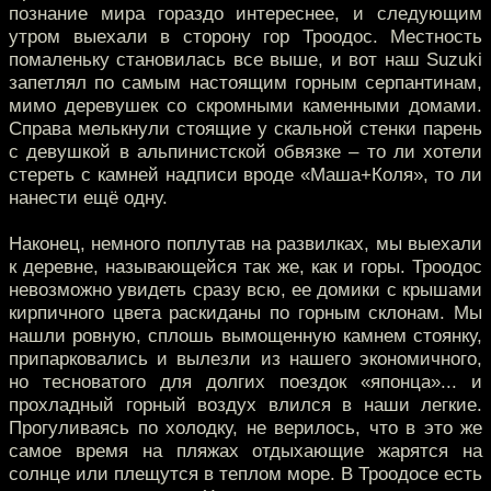
познание мира гораздо интереснее, и следующим
утром выехали в сторону гор Троодос. Местность
помаленьку становилась все выше, и вот наш Suzuki
запетлял по самым настоящим горным серпантинам,
мимо деревушек со скромными каменными домами.
Справа мелькнули стоящие у скальной стенки парень
с девушкой в альпинистской обвязке – то ли хотели
стереть с камней надписи вроде «Маша+Коля», то ли
нанести ещё одну.
Наконец, немного поплутав на развилках, мы выехали
к деревне, называющейся так же, как и горы. Троодос
невозможно увидеть сразу всю, ее домики с крышами
кирпичного цвета раскиданы по горным склонам. Мы
нашли ровную, сплошь вымощенную камнем стоянку,
припарковались и вылезли из нашего экономичного,
но тесноватого для долгих поездок «японца»... и
прохладный горный воздух влился в наши легкие.
Прогуливаясь по холодку, не верилось, что в это же
самое время на пляжах отдыхающие жарятся на
солнце или плещутся в теплом море. В Троодосе есть