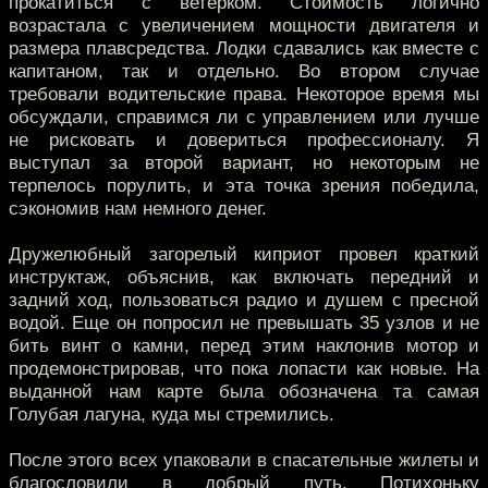
прокатиться с ветерком. Стоимость логично
возрастала с увеличением мощности двигателя и
размера плавсредства. Лодки сдавались как вместе с
капитаном, так и отдельно. Во втором случае
требовали водительские права. Некоторое время мы
обсуждали, справимся ли с управлением или лучше
не рисковать и довериться профессионалу. Я
выступал за второй вариант, но некоторым не
терпелось порулить, и эта точка зрения победила,
сэкономив нам немного денег.
Дружелюбный загорелый киприот провел краткий
инструктаж, объяснив, как включать передний и
задний ход, пользоваться радио и душем с пресной
водой. Еще он попросил не превышать 35 узлов и не
бить винт о камни, перед этим наклонив мотор и
продемонстрировав, что пока лопасти как новые. На
выданной нам карте была обозначена та самая
Голубая лагуна, куда мы стремились.
После этого всех упаковали в спасательные жилеты и
благословили в добрый путь. Потихоньку