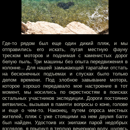
Где-то рядом был еще один дикий пляж, и мы
отправились его искать, пугая местную фауну
треском моторов и поднимая с каменистых дорог
белую пыль. Три машины без опыта передвижения в
колонне... Для нашей замыкающей таратайки отстать
на бесконечных подъемах и спусках было только
делом времени. Под злобное завывание мотора,
которое хорошо передавало мое настроение в тот
момент, мы носились по окрестностям в поисках
остальных участников экспедиции. Дороги постоянно
ветвились, вызывая в памяти вопросы о коне, голове
и еще о чем-то. Наконец, путем опроса местных
жителей, пляж с уже стоящими на нем двумя багги
был найден. Удостоив их экипажи парой недобрых
взглядов, я прыгнул в теплую вечернюю воду, щурясь