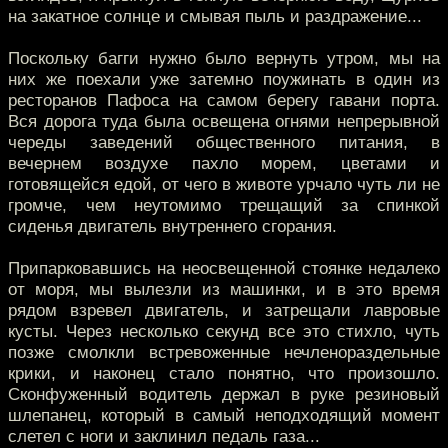
на закатное солнце и смывая пыль и раздражение...
Поскольку багги нужно было вернуть утром, мы на
них же поехали уже затемно поужинать в один из
ресторанов Пафоса на самом берегу гавани порта.
Вся дорога туда была освещена огнями непрерывной
череды заведений общественного питания, в
вечернем воздухе пахло морем, цветами и
готовящейся едой, от чего в животе урчало чуть ли не
громче, чем неутомимо трещащий за спинкой
сиденья двигатель внутреннего сгорания.
Припарковавшись на неосвещенной стоянке недалеко
от моря, мы вылезли из машинки, и в это время
рядом взревел двигатель, и затрещали лавровые
кусты. Через несколько секунд все это стихло, чуть
позже смолкли встревоженные нечленораздельные
крики, и наконец стало понятно, что произошло.
Сконфуженный водитель держал в руке резиновый
шлепанец, который в самый неподходящий момент
слетел с ноги и заклинил педаль газа...