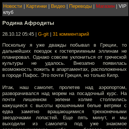
Новости
|
Картинки
|
Видео
|
Переводы
|
Магазин
|
VIP
клуб
Родина Афродиты
28.10.12 05:45
|
G-git
|
31 комментарий
Поскольку я уже дважды побывал в Греции, то
дальнейших поездок к гостеприимным эллинам не
планировал. Однако совсем уклониться от греческой
культуры не удалось. Внезапно появилась
возможность пожить в апартаментах, расположенных
в городе Пафос. Это почти Греция, но только Кипр.
Итак, наш самолет, пролетев над аэропортом,
разворачивался над морем на посадочный курс. На
почти лишенном зелени холме столпились
кажущиеся с высоты крошечными белые ветряки с
едва заметно вращающимися трехконечными
звездочками лопастей. Еще пять минут, и мы
выходили из самолета под уже знакомое