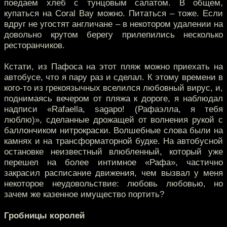
поедаем хлеб с тунцовым салатом. В общем,
купаться на Coral Bay можно. Питаться – тоже. Если
вдруг не угостят англичане – в некотором удалении на
довольно крутом берегу прилепились несколько
ресторанчиков.
Кстати, из Пафоса на этот пляж можно приехать на
автобусе, что я пару раз и сделал. К этому времени в
кого-то из грекоязычных вселился любовный вирус, и,
поднимаясь вечером от пляжа к дороге, я наблюдал
надписи «Rafaella, sagapo! (Рафаэлла, я тебя
люблю)», сделанные дрожащей от волнения рукой с
баллончиком нитрокраски. Волшебные слова были на
камнях и на трансформаторной будке. На автобусной
остановке неизвестный влюбленный, который уже
перешел на более интимное «Рафа», частично
закрасил расписание движения, чем вызвал у меня
некоторое неудовольствие: любовь любовью, но
зачем же казенное имущество портить?
Гробницы королей