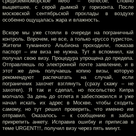
средиземноморское небо – белесое, словно
выцветшее, с серой дымкой у горизонта. После
московской сентябрьской прохлады в воздухе
особенно ощущалась жара и влажность.
Вскоре мы уже стояли в очереди на пограничный
контроль. Впрочем, не все, а только «руссо туристо».
Жители туманного Альбиона проходили, показав
паспорт – им виза не нужна. Тут я вспомнил, как
получал свою визу. Процедура упрощена до предела.
Отправляешь по электронной почте заявление, и в
этот же день получаешь копию визы, которую
рекомендуют распечатать на случай, если
пограничник захочет взглянуть (сразу скажу – не
захотел). Я так и сделал, но посольство Кипра
молчало. За день до отлета я забеспокоился и уже
начал искать их адрес в Москве, чтобы сходить
самому, но тут решил проверить, что именно им
отправил. Оказалось – к сообщению я забыл
прикрепить анкету. Исправив ошибку и приписав в
теме URGENT!!!, получил визу через пять минут.