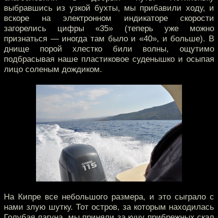
выбравшись из узкой бухты, мы прибавили ходу, и
вскоре на электронном индикаторе скорости
загорелись цифры «35» (теперь уже можно
признаться — иногда там было и «40», и больше). В
днище порой хлестко били волны, ощутимо
подбрасывая наше пластиковое суденышко и осыпая
лицо соленым дождиком.
На Кипре все небольшого размера, и это сыграло с
нами злую шутку. Тот остров, за которым находилась
Голубая лагуна, мы приняли за кучу прибрежных скал