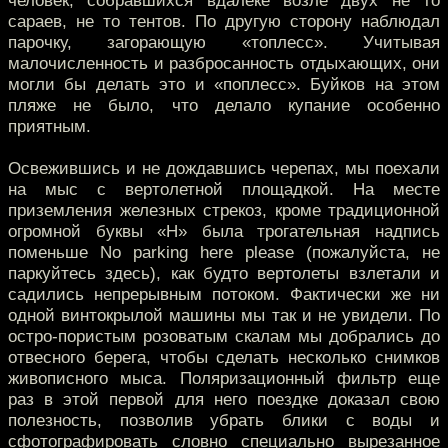
человек, собравшихся вдалеке возле двух не то
сараев, не то тентов. По другую сторону наблюдал
парочку, загорающую «топлесс». Учитывая
малочисленность и разбросанность отдыхающих, они
могли бы делать это и «поплесс». Буйков на этом
пляже не было, что делало купание особенно
приятным.
Освежившись и не дождавшись черепах, мы поехали
на мыс с вертолетной площадкой. На месте
приземления железных стрекоз, кроме традиционной
огромной буквы «Н» была трогательная надпись
поменьше No parking here please (пожалуйста, не
паркуйтесь здесь), как будто вертолеты взлетали и
садились непрерывным потоком. Фактически же ни
одной винтокрылой машины мы так и не увидели. По
остро-пористым розоватым скалам мы добрались до
отвесного берега, чтобы сделать несколько снимков
живописного мыса. Поляризационный фильтр еще
раз в этой первой для него поездке доказал свою
полезность, позволив убрать блики с воды и
сфотографировать словно специально вырезанное