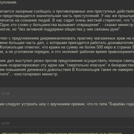
тупления.
читается зазорным сообщать о противоправных или преступных действия
и предотвращается значительная часть преступлений. У нас же прошлы
ечаток на сознание людей. В нас сидит очень жесткий стереотип, что "
 Одно это слово у большинства вызывает отвращение", - сказал министр
огое, но "без активной поддержки общества у нее связаны руки".
пил с предложением декриминализовать практику магазинных краж на 
ени большая часть дел, с которыми приходится работать дознавателям 
.Колокольцев отметил, что кражи на сумму не более 500 евро в странах
м, а не уголовном порядке, и это экономит рабочее время правоохранит
них дел выступил резко против предложения осуществить полную смену
вник охарактеризовал эту идею как "смертельно опасную" и безнравстве
тем повышения денежного довольствия В.Колокольцев также не намерен
лати", - констатировал министр.
2 12:49
и следует устроить шоу с вручением премии, что-то типа "Барабан года"
2 12:50
 обществе недоверие к сотрудникам правоохранительных органов