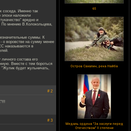
65
х соседа. Именно так
е эпохи наложили
стукачество" вредно и
. По мнению В.Колокольцева,
незначительные суммы. К
- о воровстве на сумму менее
 ЕС наказываются в
елей.
 личного состава его
нную. Вместе с тем бороться
Остров Сахалин, река Найба
. "Жулик будет жульничать,
# 2
!!!
# 3
Медаль ордена "За заслуги перед
Отечеством" II степени