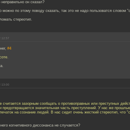
о неправильно он сказал?
 можно по этому поводу сказать, так это не надо пользоватся словом "с
ломать стереотип.
2 12:57
нег,
#4
соте.
а.
2 13:00
не считается зазорным сообщать о противоправных или преступных дейс
и предотвращается значительная часть преступлений. У нас же прошлы
ечаток на сознание людей. В нас сидит очень жесткий стереотип, что "
 него когнитивного диссонанса не случается?