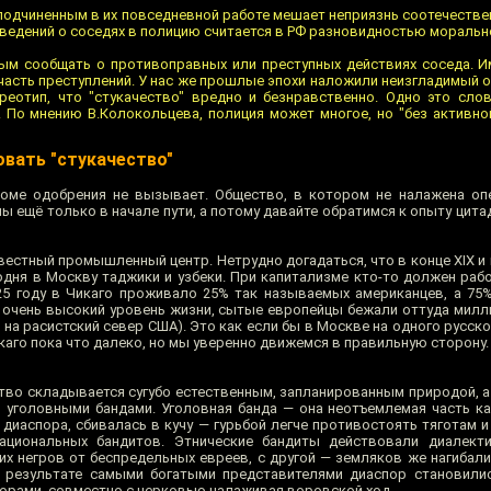
подчиненным в их повседневной работе мешает неприязнь соотечественн
ведений о соседях в полицию считается в РФ разновидностью моральн
ным сообщать о противоправных или преступных действиях соседа. И
асть преступлений. У нас же прошлые эпохи наложили неизгладимый о
ереотип, что "стукачество" вредно и безнравственно. Одно это сл
. По мнению В.Колокольцева, полиция может многое, но "без активн
овать "стукачество"
кроме одобрения не вызывает. Общество, в котором не налажена оп
 ещё только в начале пути, а потому давайте обратимся к опыту цита
звестный промышленный центр. Нетрудно догадаться, что в конце XIX и
одня в Москву таджики и узбеки. При капитализме кто-то должен рабо
25 году в Чикаго проживало 25% так называемых американцев, а 75
л очень высокий уровень жизни, сытые европейцы бежали оттуда милл
на расистский север США). Это как если бы в Москве на одного русско
каго пока что далеко, но мы уверенно движемся в правильную сторону
во складывается сугубо естественным, запланированным природой, а
 уголовными бандами. Уголовная банда — она неотъемлемая часть ка
 диаспора, сбивалась в кучу — гурьбой легче противостоять тяготам 
ациональных бандитов. Этнические бандиты действовали диалект
 негров от беспредельных евреев, с другой — земляков же нагибали 
 В результате самыми богатыми представителями диаспор становили
орами, совместно с церковью налаживая воровской ход.