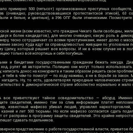
ало примерно 500 (пятьсот) организованных преступных сообществ,
в (очевидно, руководствовавшихся протестантской этикой), 63 с
ыли и белые, и цветные), а 396 ОПГ были этническими. Посмотрите
ской жизни (всем известно, что граждане Чикаго были свободны, жил
двух и более кандидатов), для многих очевидно, какую роль в демо
имеру, тесно сотрудничает со всеми преступниками, имеет долю с масс
жение закону. Куда идут за справедливостью живущие по уголовным п
му Цапку, который решает все вопросы. И ни в коем случае не в по
ицию только всё испортишь и себя погубишь.
ыми и бандитами государственными гражданам бежать некуда. Ди
 ход, рулят ей авторитеты. Полицию они могут только использовать
у, написать донос на конкурента и таким образом решить свои пробле
, и тебе в чём-то помогут — по ходу наживы, а не в борьбе за закон.
 нагадить. Ну, то есть, удовлетворяя природные человеческие стре
сительство в демократической стране абсолютно нормально и мало 
 все приветствуют тайное осведомительство — абсурд. Именн
щите свидетелей, именно там за слив информации платят неплохи
мер, известный мафиозо убивал людей, управлял наркоторговлей,
 казней и лет 500 тюрьмы. Но если мафиозо согласится сдать поде
т от расправы в программу защиты свидетелей. Это крайне непросто,
спешат сдавать подельников.
т неверное представление о работе государственной власти, привитое 