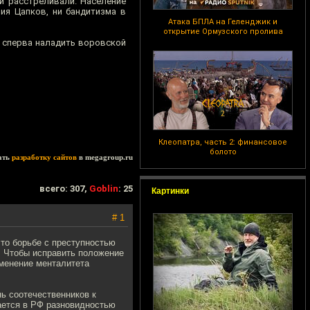
й расстреливали. Население
ия Цапков, ни бандитизма в
Атака БПЛА на Геленджик и
открытие Ормузского пролива
о сперва наладить воровской
Клеопатра, часть 2: финансовое
болото
ать
разработку сайтов
в megagroup.ru
всего: 307,
Goblin
: 25
Картинки
# 1
то борьбе с преступностью
. Чтобы исправить положение
зменение менталитета
ь соотечественников к
тается в РФ разновидностью