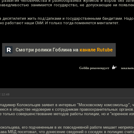
и развития человечества и разнообразных жуликов и воров без зате
раведливостью занимается государство, не допускающее ни появлен
а десятилетия жить под Цапками и государственными бандитами. Над
нно работают наши СМИ. И только тогда поменяется менталитет.
Смотри ролики Гоблина на
канале Rutube
Goblin рекомендует
заказыв
2 12:48
адимир Колокольцев заявил в интервью "Московскому комсомольцу", ч
еся в обществе недоверие к сотрудникам правоохранительных органов
не только совершенствование методов работы полиции, но и "коренное и
окольцева, его подчиненным в их повседневной работе мешает неприязн
Глава МВД посетовал, что донесение сведений о соседях в полицию счи