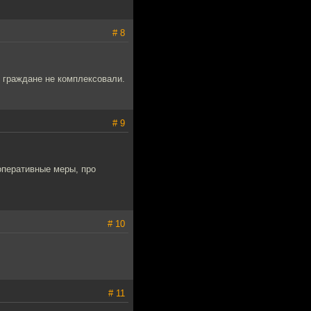
# 8
ы граждане не комплексовали.
# 9
оперативные меры, про
# 10
# 11