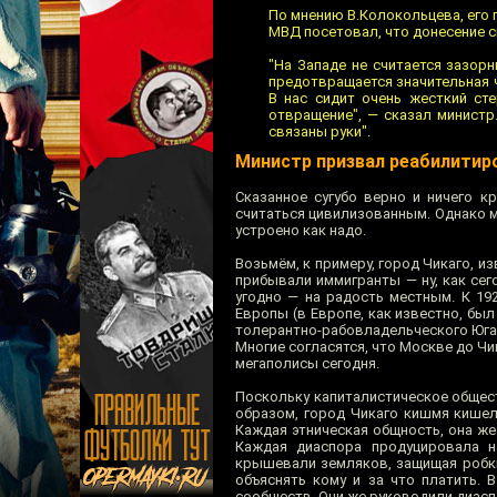
По мнению В.Колокольцева, его 
МВД посетовал, что донесение с
"На Западе не считается зазор
предотвращается значительная ч
В нас сидит очень жесткий ст
отвращение", — сказал министр
связаны руки".
Министр призвал реабилитир
Сказанное сугубо верно и ничего 
считаться цивилизованным. Однако мы
устроено как надо.
Возьмём, к примеру, город Чикаго, и
прибывали иммигранты — ну, как сег
угодно — на радость местным. К 19
Европы (в Европе, как известно, бы
толерантно-рабовладельческого Юга 
Многие согласятся, что Москве до Чи
мегаполисы сегодня.
Поскольку капиталистическое общест
образом, город Чикаго кишмя кишел
Каждая этническая общность, она же
Каждая диаспора продуцировала н
крышевали земляков, защищая робких
объяснять кому и за что платить.
сообществ. Они же руководили диасп