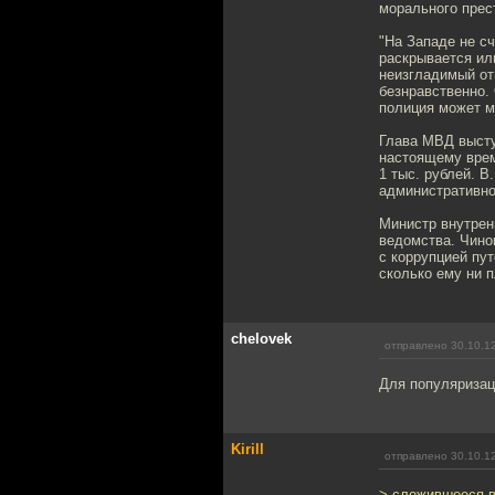
морального прес
"На Западе не с
раскрывается ил
неизгладимый отп
безнравственно.
полиция может мн
Глава МВД высту
настоящему врем
1 тыс. рублей. В
административно
Министр внутрен
ведомства. Чино
с коррупцией пу
сколько ему ни п
chelovek
отправлено 30.10.1
Для популяризаци
Kirill
отправлено 30.10.1
> cложившееся в