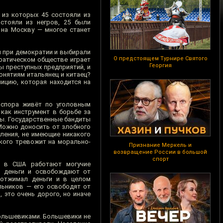
 из которых 45 состояли из
остояли из негров, 25 были
 на Москву — многое станет
и при демократии и выбирали
О предстоящем Турнире Святого
кратическом обществе играет
Георгия
ы преступных предприятий, и
онятиям итальянец и китаец?
лицию, которая находится на
аспора живёт по уголовным
 как инструмент в борьбе за
мы. Государственные бандиты
 Можно доносить от злобного
мления, не имеющие никакого
кого тревожит на морально-
Признание Меркель и
возвращение России в большой
спорт
о в США работают могучие
е деньги и освобождают от
 отжимал деньги и в целом
льников — его освободят от
 это очень дорого, но иначе
большевиками. Большевики не