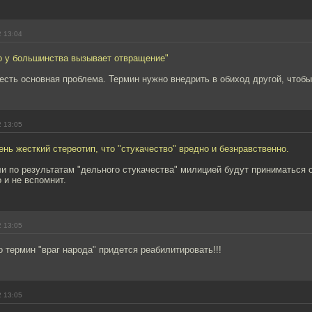
2 13:04
о у большинства вызывает отвращение"
 есть основная проблема. Термин нужно внедрить в обиход другой, чтоб
2 13:05
ень жесткий стереотип, что "стукачество" вредно и безнравственно.
ли по результатам "дельного стукачества" милицией будут приниматься 
 и не вспомнит.
2 13:05
о термин "враг народа" придется реабилитировать!!!
2 13:05