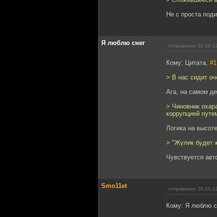
Не с проста поди 
Я люблю снег
отправлено 30.10.1
Кому: Цитата,
#1
> В нас сидит оч
Ага, на самом де
> Чиновник охар
коррупцией путе
Логика на высоте
> "Жулик будет ж
Чувствуется авто
Smo11et
отправлено 30.10.1
Кому: Я люблю с