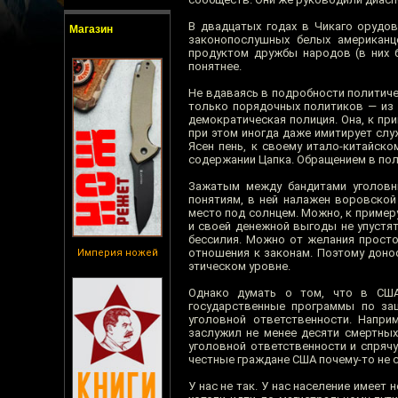
В двадцатых годах в Чикаго орудов
Магазин
законопослушных белых американце
продуктом дружбы народов (в них б
понятнее.
Не вдаваясь в подробности политиче
только порядочных политиков — из 
демократическая полиция. Она, к пр
при этом иногда даже имитирует слу
Ясен пень, к своему итало-китайско
содержании Цапка. Обращением в пол
Зажатым между бандитами уголовн
понятиям, в ней налажен воровской
место под солнцем. Можно, к пример
и своей денежной выгоды не упустят
бессилия. Можно от желания просто
отношения к законам. Поэтому доно
Империя ножей
этическом уровне.
Однако думать о том, что в США
государственные программы по за
уголовной ответственности. Напри
заслужил не менее десяти смертных
уголовной ответственности и спрячу
честные граждане США почему-то не 
У нас не так. У нас население имее