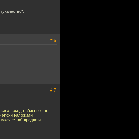
тукачество",
# 6
# 7
твиях соседа. Именно так
е эпохи наложили
стукачество" вредно и