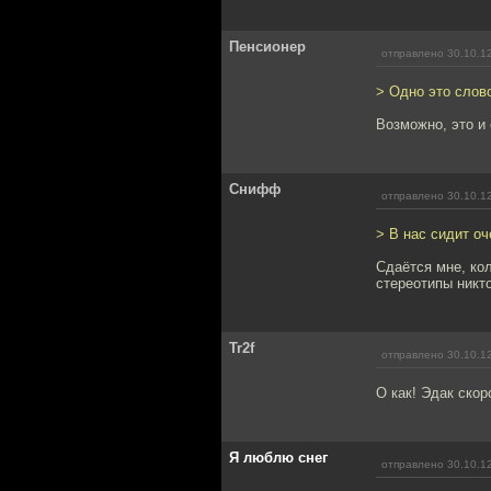
Пенсионер
отправлено 30.10.1
> Одно это слов
Возможно, это и
Снифф
отправлено 30.10.1
> В нас сидит оч
Сдаётся мне, ко
стереотипы никто
Tr2f
отправлено 30.10.1
О как! Эдак скор
Я люблю снег
отправлено 30.10.1