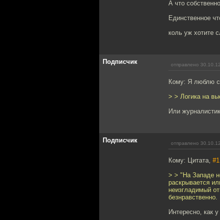
А что собственн
Единственное что
коль уж хотите с
Подписчик
отправлено 30.10.1
Кому: Я люблю с
> > Логика на вы
Или журналистик
Подписчик
отправлено 30.10.1
Кому: Цитата,
#1
> > "На Западе 
раскрывается ил
неизгладимый отп
безнравственно.
Интересно, как у