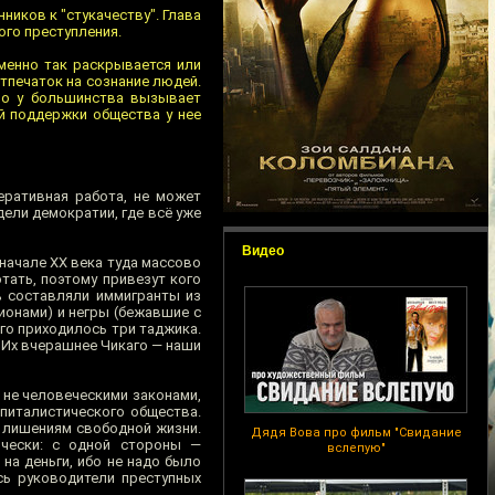
иков к "стукачеству". Глава
ого преступления.
менно так раскрывается или
тпечаток на сознание людей.
ово у большинства вызывает
ой поддержки общества у нее
еративная работа, не может
дели демократии, где всё уже
Видео
 начале ХХ века туда массово
тать, поэтому привезут кого
% составляли иммигранты из
ионами) и негры (бежавшие с
го приходилось три таджика.
. Их вчерашнее Чикаго — наши
 не человеческими законами,
питалистического общества.
и лишениям свободной жизни.
Дядя Вова про фильм "Свидание
ически: с одной стороны —
вслепую"
на деньги, ибо не надо было
сь руководители преступных