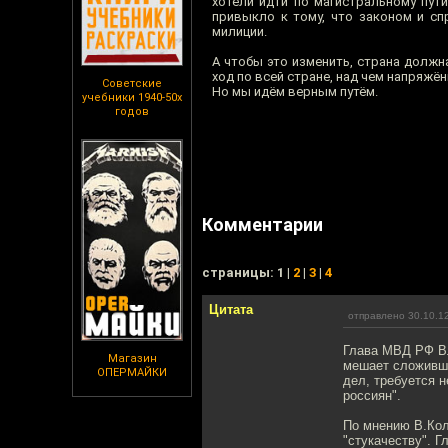
хотели идти по магистральному пут
привыкло к тому, что законом и сп
милиции.
А чтобы это изменить, страна должн
ход по всей стране, над чем напряжё
Советские
Но мы идём верным путём.
учебники 1940-50х
годов
Комментарии
cтраницы: 1 |
2
|
3
|
4
Цитата
отправлено 30.10.1
Глава МВД РФ Вл
Магазин
мешает сложивше
ОПЕРМАЙКИ
дел, требуется 
россиян".
По мнению В.Кол
"стукачеству". 