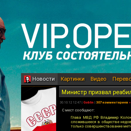
Картинки
Видео
Перев
Новости
Министр призвал реабил
30.10.12 12:47 |
Goblin
|
307 комментариев
»
С мест сообщают:
Глава МВД РФ Владимир Колок
сложившееся в обществе недове
только совершенствование метод