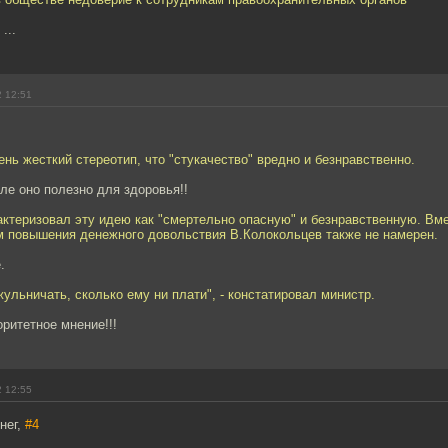
...
2 12:51
ень жесткий стереотип, что "стукачество" вредно и безнравственно.
ле оно полезно для здоровья!!
актеризовал эту идею как "смертельно опасную" и безнравственную. Вме
м повышения денежного довольствия В.Колокольцев также не намерен.
.
ульничать, сколько ему ни плати", - констатировал министр.
ритетное мнение!!!
2 12:55
нег,
#4