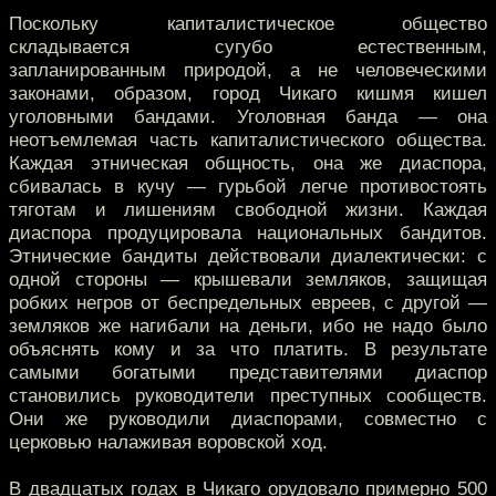
Поскольку капиталистическое общество
складывается сугубо естественным,
запланированным природой, а не человеческими
законами, образом, город Чикаго кишмя кишел
уголовными бандами. Уголовная банда — она
неотъемлемая часть капиталистического общества.
Каждая этническая общность, она же диаспора,
сбивалась в кучу — гурьбой легче противостоять
тяготам и лишениям свободной жизни. Каждая
диаспора продуцировала национальных бандитов.
Этнические бандиты действовали диалектически: с
одной стороны — крышевали земляков, защищая
робких негров от беспредельных евреев, с другой —
земляков же нагибали на деньги, ибо не надо было
объяснять кому и за что платить. В результате
самыми богатыми представителями диаспор
становились руководители преступных сообществ.
Они же руководили диаспорами, совместно с
церковью налаживая воровской ход.
В двадцатых годах в Чикаго орудовало примерно 500