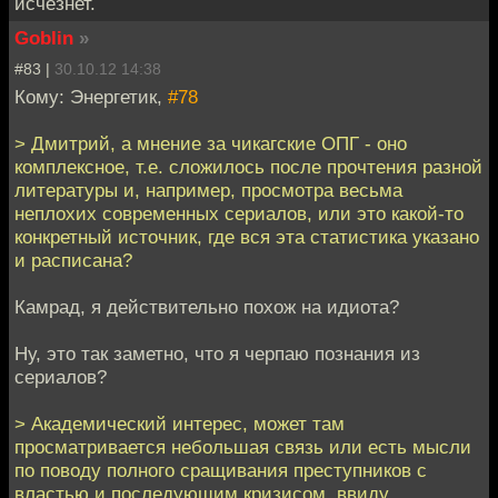
исчезнет.
Goblin
»
#83 |
30.10.12 14:38
Кому: Энергетик,
#78
> Дмитрий, а мнение за чикагские ОПГ - оно
комплексное, т.е. сложилось после прочтения разной
литературы и, например, просмотра весьма
неплохих современных сериалов, или это какой-то
конкретный источник, где вся эта статистика указано
и расписана?
Камрад, я действительно похож на идиота?
Ну, это так заметно, что я черпаю познания из
сериалов?
> Академический интерес, может там
просматривается небольшая связь или есть мысли
по поводу полного сращивания преступников с
властью и последующим кризисом, ввиду