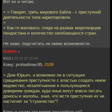
Вот их и читаю.
> > Говорят, треть мирового бабла - с преступной
деятельности типа наркоторговли.
>
> Как-то маловато, глядя на размах миротворцев
пиндостана и количество загибающихся стран.
Не знаю, подсчитать не имею возможности.
Goblin
»
#112 |
30.10.12 15:09
Кому: prohodimec85,
#109
> Дим Юрьич, а возможно ли в ситуации
сращивания преступности с властью создать некое
ведомство, незапятнанное и пользующееся
доверием граждан, куда оные могут вовсю писать
доносы и жалобы, зная, что мстя преступная их не
настигнет за "стукачество"?
Кому и зачем это может понадобиться?