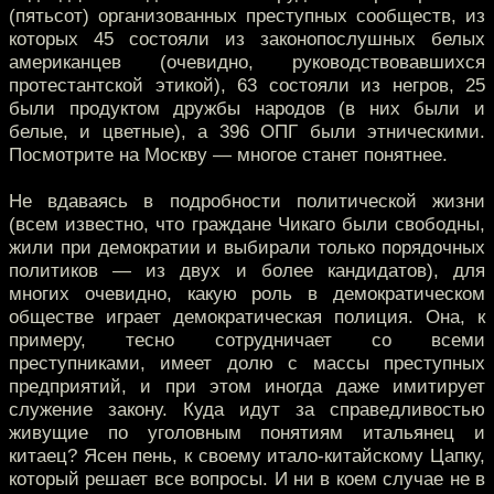
(пятьсот) организованных преступных сообществ, из
которых 45 состояли из законопослушных белых
американцев (очевидно, руководствовавшихся
протестантской этикой), 63 состояли из негров, 25
были продуктом дружбы народов (в них были и
белые, и цветные), а 396 ОПГ были этническими.
Посмотрите на Москву — многое станет понятнее.
Не вдаваясь в подробности политической жизни
(всем известно, что граждане Чикаго были свободны,
жили при демократии и выбирали только порядочных
политиков — из двух и более кандидатов), для
многих очевидно, какую роль в демократическом
обществе играет демократическая полиция. Она, к
примеру, тесно сотрудничает со всеми
преступниками, имеет долю с массы преступных
предприятий, и при этом иногда даже имитирует
служение закону. Куда идут за справедливостью
живущие по уголовным понятиям итальянец и
китаец? Ясен пень, к своему итало-китайскому Цапку,
который решает все вопросы. И ни в коем случае не в