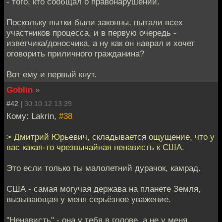
- того, кто сообщал о правонарушении.
Поскольку пытки были законны, пытали всех
участников процесса, и в первую очередь -
изветчика/доносчика, а ну как он наврал и хочет
оговорить приличного гражданина?
Вот ему и первый кнут.
Goblin
»
#42 |
30.10.12 13:39
Кому: Lakrin,
#38
> Дмитрий Юрьевич, складывается ощущение, что у
вас какая-то чрезвычайная ненависть к США.
Это если только ты малолетний дурачок, камрад.
США - самая могучая держава на планете Земля,
вызывающая у меня серьёзное уважение.
"Ненависть" - она у тебя в голове, а не у меня.