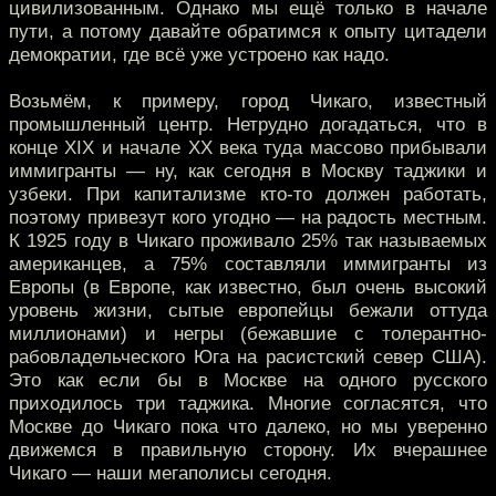
цивилизованным. Однако мы ещё только в начале
пути, а потому давайте обратимся к опыту цитадели
демократии, где всё уже устроено как надо.
Возьмём, к примеру, город Чикаго, известный
промышленный центр. Нетрудно догадаться, что в
конце XIX и начале ХХ века туда массово прибывали
иммигранты — ну, как сегодня в Москву таджики и
узбеки. При капитализме кто-то должен работать,
поэтому привезут кого угодно — на радость местным.
К 1925 году в Чикаго проживало 25% так называемых
американцев, а 75% составляли иммигранты из
Европы (в Европе, как известно, был очень высокий
уровень жизни, сытые европейцы бежали оттуда
миллионами) и негры (бежавшие с толерантно-
рабовладельческого Юга на расистский север США).
Это как если бы в Москве на одного русского
приходилось три таджика. Многие согласятся, что
Москве до Чикаго пока что далеко, но мы уверенно
движемся в правильную сторону. Их вчерашнее
Чикаго — наши мегаполисы сегодня.