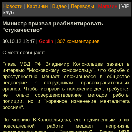
Новости
|
Картинки
|
Видео
|
Переводы
|
Магазин
|
VIP
клуб
Министр призвал реабилитировать
"стукачество"
30.10.12 12:47
|
Goblin
|
307 комментариев
С мест сообщают:
Глава МВД РФ Владимир Колокольцев заявил в
интервью "Московскому комсомольцу", что борьбе с
преступностью мешает сложившееся в обществе
недоверие к сотрудникам правоохранительных
органов. Чтобы исправить положение дел, требуется
не только совершенствование методов работы
полиции, но и "коренное изменение менталитета
россиян".
По мнению В.Колокольцева, его подчиненным в их
повседневной работе мешает неприязнь
соотечественников к "стукачеству". Глава МВД