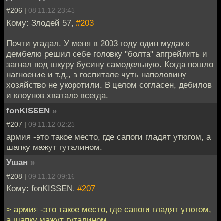
#206 |
08.11.12 23:43
Кому: Злодей 57,
#203
Почти угадал. У меня в 2003 году один мудак к
дембелю решил себе головку "болта" апгрейлить и
загнал под шкуру бусину самодельную. Когда пошло
нагноение и т.д., в госпитале чуть наполовину
хозяйство не укоротили. В целом согласен, дебилов
и клоунов хватало всегда.
fonKISSEN
»
#207 |
09.11.12 02:23
армия -это такое место, где сапоги гладят утюгом, а
шапку мажут гуталином.
Ушан
»
#208 |
09.11.12 09:16
Кому: fonKISSEN,
#207
> армия -это такое место, где сапоги гладят утюгом,
а шапку мажут гуталином.