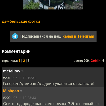
Дембельские фотки
Подписывайся на наш
канал в Telegram
Комментарии
cтраницы:
1
|
2
| 3
всего: 209,
Goblin
: 6
mcfellow
»
#201 |
07.11.12 19:31
Генерал-Адмирал Аладдин удавится от зависти!
Mishgan
»
#202 |
07.11.12 23:33
Они ж год вроде щас всего служат? Это полный пэ.