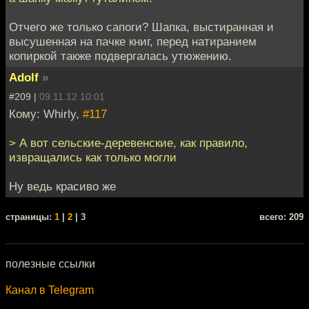
Отчего же только сапоги? Шапка, выстиранная и
высушенная на пачке книг, перед натиранием
копиркой также подвергалась утюжению.
Adolf
»
#209 |
09.11.12 10:01
Кому: Whirly,
#117
> А вот сельские-деревенские, как правило,
извращались как только могли
Ну ведь красиво же
cтраницы:
1
|
2
| 3
всего: 209
полезные ссылки
Канал в Telegram