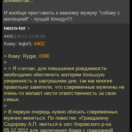
алиментов...
И вообще приставить к кажному мужуку "собаку с
милицией" - пущай блюдут!!!
necro-tor
»
#405 |
05.12.12 09:56
Кому: bqbr0,
#402
> Кому: Rygar,
#390
>
> > Я считаю, для повышения рождаемости
необходимо обеспечить матерям большую
уверенность в завтрашнем дне, так как многие
правильно заметили, что современные мужчины не
очень-то желают нести ответственность за свои
семьи.
>
> В первую очередь нужно обязать современных
мужчин жениться. По повестке: «Гражданину
Сидорову А.П. явиться в загс Кировского р-на
05.12.2012 для заключения брака с гражданкой