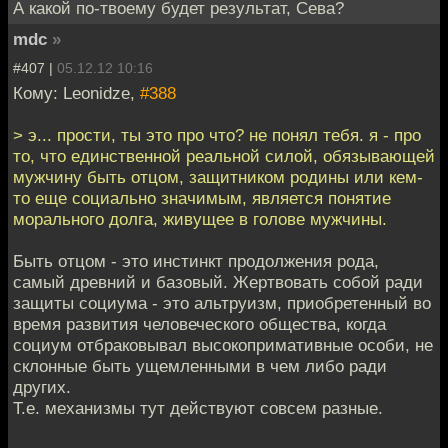
А какой по-твоему будет результат, Сева?
mdc
»
#407 |
05.12.12 10:16
Кому: Leonidze,
#388
> э... прости, ты это про что? не понял тебя. я - про
то, что единственной реальной силой, обязывающей
мужчину быть отцом, защитником родины или кем-
то еще социально значимым, является понятие
морального долга, живущее в голове мужчины.
Быть отцом - это инстинкт продолжения рода,
самый древний и базовый. Жертвовать собой ради
защиты социума - это альтруизм, приобретенный во
время развития человеческого общества, когда
социум отбраковывал высокопримативные особи, не
склонные быть ущемленными в чем либо ради
других.
Т.е. механизмы тут действуют совсем разные.