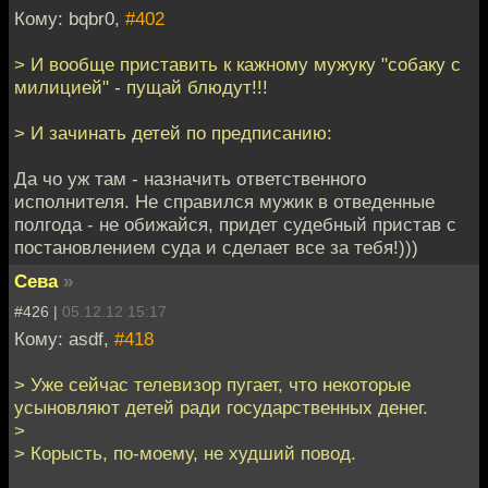
Кому: bqbr0,
#402
> И вообще приставить к кажному мужуку "собаку с
милицией" - пущай блюдут!!!
> И зачинать детей по предписанию:
Да чо уж там - назначить ответственного
исполнителя. Не справился мужик в отведенные
полгода - не обижайся, придет судебный пристав с
постановлением суда и сделает все за тебя!)))
Сева
»
#426 |
05.12.12 15:17
Кому: asdf,
#418
> Уже сейчас телевизор пугает, что некоторые
усыновляют детей ради государственных денег.
>
> Корысть, по-моему, не худший повод.