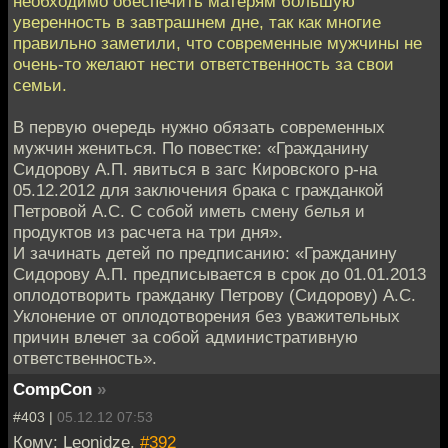
необходимо обеспечить матерям большую
уверенность в завтрашнем дне, так как многие
правильно заметили, что современные мужчины не
очень-то желают нести ответственность за свои
семьи.
В первую очередь нужно обязать современных
мужчин жениться. По повестке: «Гражданину
Сидорову А.П. явиться в загс Кировского р-на
05.12.2012 для заключения брака с гражданкой
Петровой А.С. С собой иметь смену белья и
продуктов из расчета на три дня».
И зачинать детей по предписанию: «Гражданину
Сидорову А.П. предписывается в срок до 01.01.2013
оплодотворить гражданку Петрову (Сидорову) А.С.
Уклонение от оплодотворения без уважительных
причин влечет за собой административную
ответственность».
CompCon
»
#403 |
05.12.12 07:53
Кому: Leonidze,
#392