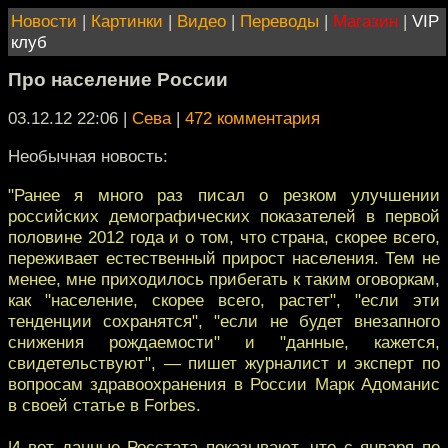
Новости
|
Картинки
|
Видео
|
Переводы
|
Магазин
|
VIP
клуб
Про население России
03.12.12 22:06
|
Сева
|
472 комментария
Необычная новость:
"Ранее я много раз писал о резком улучшении
российских демографических показателей в первой
половине 2012 года и о том, что страна, скорее всего,
переживает естественный прирост населения. Тем не
менее, мне приходилось прибегать к таким оговоркам,
как "население, скорее всего, растет", "если эти
тенденции сохранятся", "если не будет внезапного
снижения рождаемости" и "данные, кажется,
свидетельствуют", — пишет журналист и эксперт по
вопросам здравоохранения в России Марк Адоманис
в своей статье в Forbes.
И вот данные Росстата показывают, что с января по