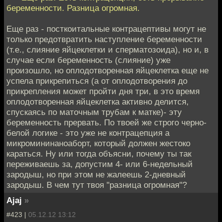
беременности. Разница огромная.
Еще раз - посткоитальные контрацептивы могут не
только предотвратить наступление беременности
(т.е., слияние яйцеклетки и сперматозоида), но и, в
случае если беременность (слияние) уже
произошло, но оплодотворенная яйцеклетка еще не
успела прикрепиться (а от оплодотворения до
прикрепления может пройти дня три, в это время
оплодотворенная яйцеклетка активно делится,
спускаясь по маточным трубам к матке)- эту
беременность прервать. По твоей же строго черно-
белой логике - это уже не контрацепция а
микромининаноаборт, который должен жестоко
караться. Ну или тогда объясни, почему ты так
переживаешь за, допустим 4- или 6-недельный
зародыш, но при этом не жалеешь 2-дневный
зародыш. В чем тут твоя "разница огромная"?
Ajaj
»
#423 |
05.12.12 13:12