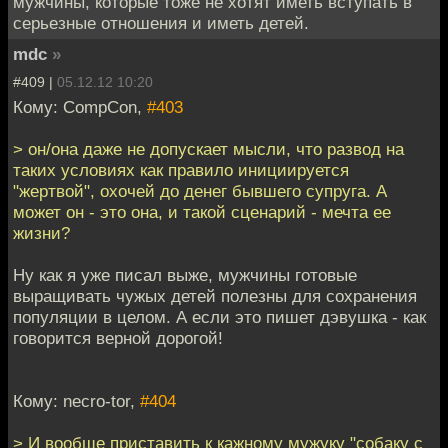
мужчины, которые тоже не хотят иметь вступать в
серьезные отношения и иметь детей.
mdc
»
#409 |
05.12.12 10:20
Кому: CompCon,
#403
> он/она даже не допускает мысли, что развод на
таких условиях как правило инициируется
"жертвой", охочей до денег бывшего супруга. А
может он - это она, и такой сценарий - мечта ее
жизни?
Ну как я уже писал выже, мужчины готовые
выращивать чужых детей полезны для сохранения
популяции в целом. А если это пишет дэвушка - как
говорится верной дорогой!
Кому: necro-tor,
#404
> И вообще приставить к кажному мужуку "собаку с