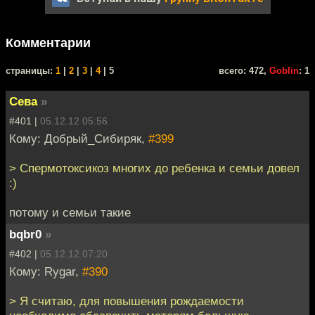
Комментарии
cтраницы:
1
|
2
|
3
|
4
| 5
всего: 472,
Goblin
: 1
Сева
»
#401 |
05.12.12 05:56
Кому: Добрый_Сибиряк,
#399
> Спермотоксикоз многих до ребенка и семьи довел
:)
потому и семьи такие
bqbr0
»
#402 |
05.12.12 07:20
Кому: Rygar,
#390
> Я считаю, для повышения рождаемости