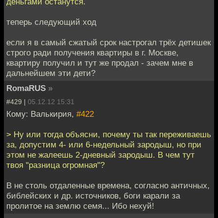
деньгами останутся.
теперь следующий ход
если я в самый сжатый срок настрогал трёх детишек
строго ради получения квартиры в г. Москве,
квартиру получил и тут же продал - зачем мне в
дальнейшем эти дети?
RomaRUS
»
#429 |
05.12.12 15:31
Кому: Валькирия,
#422
> Ну или тогда объясни, почему ты так переживаешь
за, допустим 4- или 6-недельный зародыш, но при
этом не жалеешь 2-дневный зародыш. В чем тут
твоя "разница огромная"?
В не столь отдаленные времена, согласно античных,
библейских и др. источников, боги карали за
пролитое на землю семя... Ибо нехуй!