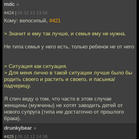
mdc
»
#424 |
05.12.12 13:34
Кому: велосипый,
#421
> Значит и ему так лучше, и семья ему не нужна.
Не типа семья у него есть, только ребенок не от него
> Ситуация как ситуация.
> Для меня лично в такой ситуации лучше было бы
родить своего и растить и своего, и пасынка/
падчерицу.
Я спич веду о том, что часто в этом случае
женщины (мужчины) не хотят заводить детей от
нового супруга (типа им достаточно от прошлого
брака).
drunkybear
»
#425 |
05.12.12 14:38