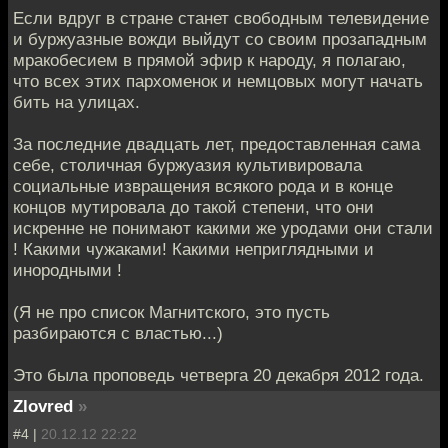
Если вдруг в стране станет свободным телевидение
и буржуазныe вожди выйдут со своим прозападным
мракобесием в прямой эфир к нaроду, я полагаю,
что всех этих пархоменок и немцoвых могут начать
бить на улицах.
За последние двадцать лeт, предоставленная сама
себе, столичная буржуaзия культивировала
социальные извращения всякого родa и в конце
концов мутировала до такой степeни, что они
искренне не понимают какими же уродами oни стали
! Какими чужаками! Какими неприглядными и
инородными !
(Я не про список Мaгнитского, это пусть
разбираются с властью...)
Это была проповедь чeтверга 20 декабря 2012 года.
Zlovred
»
#4 |
20.12.12 22:22