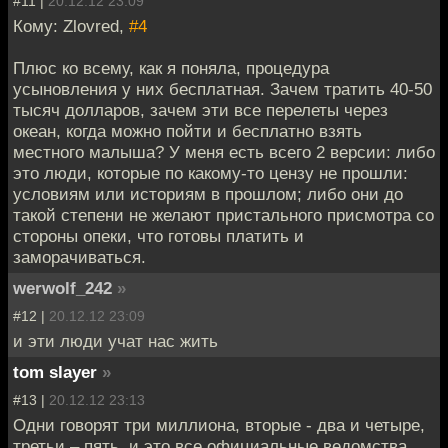
#11 |
20.12.12 23:09
Кому: Zlovred,
#4
Плюс ко всему, как я поняла, процедура
усыновления у них бесплатная. Зачем тратить 40-50
тысяч долларов, зачем эти все перелеты через
океан, когда можно пойти и бесплатно взять
местного малыша? У меня есть всего 2 версии: либо
это люди, которые по какому-то цензу не прошли:
условиям или историям в прошлом; либо они до
такой степени не желают пристального присмотра со
стороны опеки, что готовы платить и
заморачиваться.
werwolf_242
»
#12 |
20.12.12 23:09
и эти люди учат нас жить
tom slayer
»
#13 |
20.12.12 23:13
Одни говорят три миллиона, вторые - два и четыре,
третьи – пять, и это все официальные ведомства.