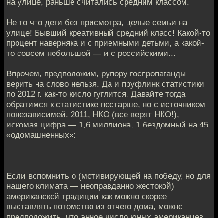
на улице, раньше считались средним классом.
Не то что дети без присмотра, целые семьи на
улице! Бывший креативный средний класс! Какой-то
процент наверняка и с приемными детьми, а какой-
то совсем небольшой — и с российскими...
Впрочем, предположим, рупору госпропаганды
верить на слово нельзя. Да и пруфлинк статистики
по 2012 г. как-то кисло гуглится. Давайте тогда
обратимся к статистике постарше, но с источником
понезависимей. 2011, НКО (все верят НКО!),
искомая цифра — 1,6 миллиона, 1 бездомный на 45
«одомашненных»:
Если вспомнить о (мотивирующей на победу, но для
нашего климата — неоправданно жестокой)
американской традиции как можно скорее
выставлять потомство из отчего дома, можно
предположить, что энное число юных американцев