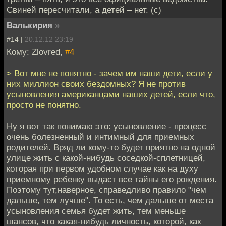
Свиней пересчитали, а детей – нет. (с)
Валькирия
»
#14 |
20.12.12 23:19
Кому: Zlovred,
#4
> Вот мне не понятно - зачем им наши дети, если у
них миллион своих бездомных? Я не против
усыновления американцами наших детей, если что,
просто не понятно.
Ну я вот так понимаю это: усыновление - процесс
очень болезненный и интимный для приемных
родителей. Вряд ли кому-то будет приятно на одной
улице жить с какой-нибудь соседкой-сплетницей,
которая при первом удобном случае как на духу
приемному ребенку выдаст все тайны его рождения.
Поэтому тут,наверное, справедливо правило "чем
дальше, тем лучше". То есть, чем дальше от места
усыновления семья будет жить, тем меньше
шансов, что какая-нибудь личность, которой, как