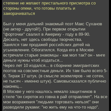
степени не желают пристального присмотра со
стороны опеки, что готовы платить и
заморачиваться
Был у меня дальний знакомый поэт Макс Суханов
(не актер - другой!). При первом открытии
"форточки" свалил в Америку - году в 89-90.
Дескать, нет здесь свободы творчества.
Занялся там продажей российских детей на
усыновление. Обогатился. Когда его в Москве
встречали старые знакомцы - как мол так? он - мнге
деньги нужны чтоб издаться...
Через лет 10 издался... в сборнике эмигрантских
поэтов на совсместные деньги. Их там было всего 5-
6. Тираж 17 штук. (в смысле экземляров - не сотен,
не тысяч - именно штук). Самовысказался публично
наконец...
В Москве у него нашлось немало защитников в
стиле "он сироток из говна в рай отправляет". На все
мои возражения "людьми торговать нельзя!" они
разводили руками: "но жить ему на что-то надо".