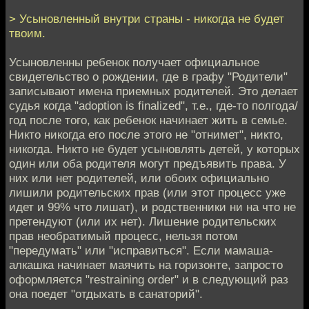
> Усыновленный внутри страны - никогда не будет
твоим.
Усыновленны ребенок получает официальное
свидетельство о рождении, где в графу "Родители"
записывают имена приемных родителей. Это делает
судья когда "adoption is finalized", т.е., где-то полгода/
год после того, как ребенок начинает жить в семье.
Никто никогда его после этого не "отнимет", никто,
никогда. Никто не будет усыновлять детей, у которых
один или оба родителя могут предъявить права. У
них или нет родителей, или обоих официально
лишили родительских прав (или этот процесс уже
идет и 99% что лишат), и родственники ни на что не
претендуют (или их нет). Лишение родительских
прав необратимый процесс, нельзя потом
"передумать" или "исправиться". Если мамаша-
алкашка начинает маячить на горизонте, запросто
оформляется "restraining order" и в следующий раз
она поедет "отдыхать в санаторий".