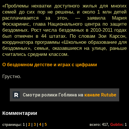
«Проблемы нехватки доступного жилья для многих
семей до сих пор не решены, и около 1 млн детей
расплачивается за это», — заявила Мария
Фоскаринис, глава Национального центра по защите
бездомных. Рост числа бездомных в 2010-2011 годах
был отмечен в 44 штатах. По словам Зои Карсон,
координатора программы «Школьное образование для
бездомных», семьи, оказавшиеся на улице, раньше
считались средним классом.
О бездомном детстве и играх с цифрами
Грустно.
Смотри ролики Гоблина на
канале Rutube
Комментарии
cтраницы: 1 |
2
|
3
|
4
|
5
всего: 417,
Goblin
: 1