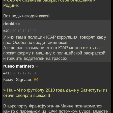
Родине:
Вот ведь негодяй какой.
dookie
»
#40 |
30.12.12 12:22
У них там в полиции ЮАР коррупция, говорят, как у
нас. Особенно среди гаишников.
А еще рассказывали, что в ЮАР можно взять на
прокат форму и машину с полицейской раскраской,
и грабить водителей на трассах.
russo marinero
»
#41 |
30.12.12 12:51
Кому: Signator,
#4
> На ЧМ по футболу 2010 года даже у Батистуты из
отеля спёлрли всякое!!!
В аэропорту Франкфурта-на-Майне познакомился
как-то с пареньком из ЮАР, потомком буров. Вместе