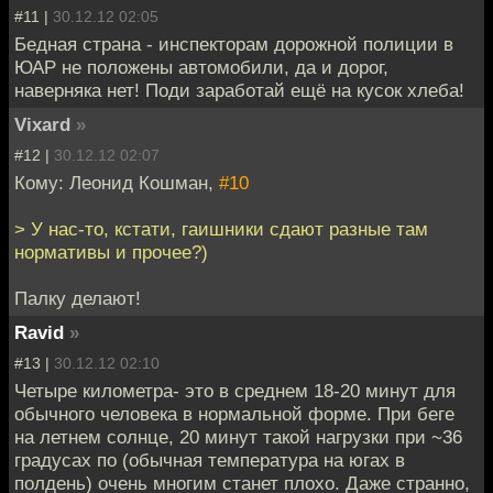
#11 |
30.12.12 02:05
Бедная страна - инспекторам дорожной полиции в
ЮАР не положены автомобили, да и дорог,
наверняка нет! Поди заработай ещё на кусок хлеба!
Vixard
»
#12 |
30.12.12 02:07
Кому: Леонид Кошман,
#10
> У нас-то, кстати, гаишники сдают разные там
нормативы и прочее?)
Палку делают!
Ravid
»
#13 |
30.12.12 02:10
Четыре километра- это в среднем 18-20 минут для
обычного человека в нормальной форме. При беге
на летнем солнце, 20 минут такой нагрузки при ~36
градусах по (обычная температура на югах в
полдень) очень многим станет плохо. Даже странно,