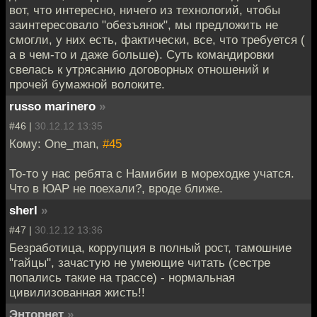
вот, что интересно, ничего из технологий, чтобы
заинтересовало "обезъянок", мы предложить не
смогли, у них есть, фактически, все, что требуется (
а в чем-то и даже больше). Суть командировки
свелась к утрясанию договорных отношений и
прочей бумажной волоките.
russo marinero
»
#46 |
30.12.12 13:35
Кому: One_man,
#45
То-то у нас ребята с Намибии в мореходке учатся.
Что в ЮАР не поехали?, вроде ближе.
sherl
»
#47 |
30.12.12 13:36
Безработица, коррупция в полный рост, тамошние
"гайцы", зачастую не умеющие читать (сестре
попались такие на трассе) - нормальная
цивилизованная жисть!!
Энторнет
»