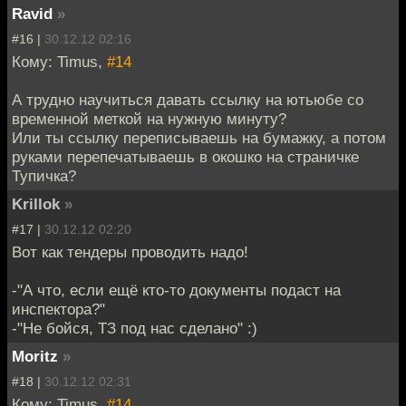
Ravid
»
#16 |
30.12.12 02:16
Кому: Timus,
#14
А трудно научиться давать ссылку на ютьюбе со
временной меткой на нужную минуту?
Или ты ссылку переписываешь на бумажку, а потом
руками перепечатываешь в окошко на страничке
Тупичка?
Krillok
»
#17 |
30.12.12 02:20
Вот как тендеры проводить надо!
-"А что, если ещё кто-то документы подаст на
инспектора?"
-"Не бойся, ТЗ под нас сделано" :)
Moritz
»
#18 |
30.12.12 02:31
Кому: Timus,
#14