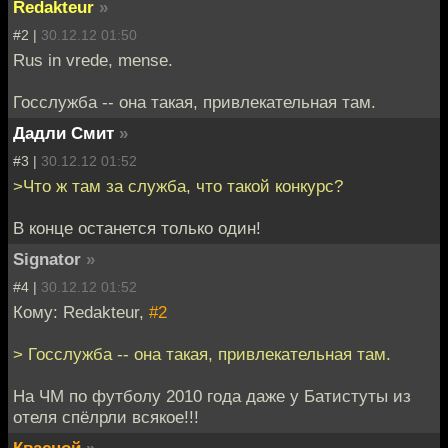
Redakteur
»
#2 |
30.12.12 01:50
Rus in vrede, mense.
Госслужба -- она такая, привлекательная там.
Дадли Смит
»
#3 |
30.12.12 01:52
>Что ж там за служба, что такой конкурс?
В конце останется только один!
Signator
»
#4 |
30.12.12 01:52
Кому: Redakteur,
#2
> Госслужба -- она такая, привлекательная там.
На ЧМ по футболу 2010 года даже у Батистуты из
отеля спёлрли всякое!!!