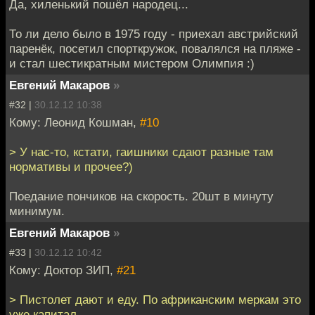
Да, хиленький пошёл народец...
То ли дело было в 1975 году - приехал австрийский
паренёк, посетил спорткружок, повалялся на пляже -
и стал шестикратным мистером Олимпия :)
Евгений Макаров
»
#32 |
30.12.12 10:38
Кому: Леонид Кошман,
#10
> У нас-то, кстати, гаишники сдают разные там
нормативы и прочее?)
Поедание пончиков на скорость. 20шт в минуту
минимум.
Евгений Макаров
»
#33 |
30.12.12 10:42
Кому: Доктор ЗИП,
#21
> Пистолет дают и еду. По африканским меркам это
уже капитал.