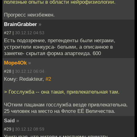
полезные опыты в области нейрофизиологии.
Прогресс неизбежен.
BrainGrabber
»
#27 |
30.12.12 04:53
Есть подозрение, претенденты были неграми,
устроители конкурса- белыми, а описанное в
заметке- скрытая форма апартеида. 600
Mope4Ok
»
#28 |
30.12.12 06:04
Кому: Redakteur,
#2
> Госслужба -- она такая, привлекательная там.
ЧОтким пацанам госслужба везде привлекательна.
25 человек на место на Флоте ЕЁ Величества.
Said
»
#29 |
30.12.12 08:59
Учитывая, что жители к местному климату