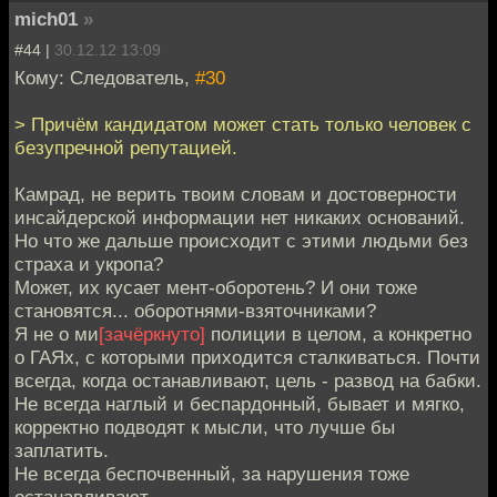
mich01
»
#44 |
30.12.12 13:09
Кому: Следователь,
#30
> Причём кандидатом может стать только человек с
безупречной репутацией.
Камрад, не верить твоим словам и достоверности
инсайдерской информации нет никаких оснований.
Но что же дальше происходит с этими людьми без
страха и укропа?
Может, их кусает мент-оборотень? И они тоже
становятся... оборотнями-взяточниками?
Я не о ми
[зачёркнуто]
полиции в целом, а конкретно
о ГАЯх, с которыми приходится сталкиваться. Почти
всегда, когда останавливают, цель - развод на бабки.
Не всегда наглый и беспардонный, бывает и мягко,
корректно подводят к мысли, что лучше бы
заплатить.
Не всегда беспочвенный, за нарушения тоже
останавливают.