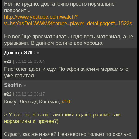
Нет не трудно, достаточно просто нормально
попросить.
http://www.youtube.com/watch?
v=hsYasDoLWWM&feature=player_detailpage#t=1522s
Но вообще просматривать надо весь материал, а не
урывками. В данном ролике все хорошо.
Доктор ЗИП
»
#21 |
30.12.12 03:04
Пистолет дают и еду. По африканским меркам это
уже капитал.
Skoffin
»
#22 |
30.12.12 03:17
Кому: Леонид Кошман,
#10
> У нас-то, кстати, гаишники сдают разные там
нормативы и прочее?)
Сдают, как же иначе? Неизвестно только по сколько