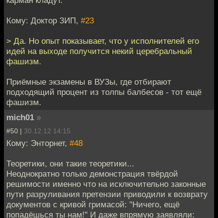
карман кладут.
Кому: Доктор ЗИП,
#23
> Да. Но опыт показывает, что у исполнителей его
идей на выходе получится некий церебральный
фашизм.
Приёмные экзамены в ВУЗы, где отбирают
подходящий процент из толпы балбесов - тот ещё
фашизм.
mich01
»
#50 |
30.12.12 14:15
Кому: Энторнет,
#48
Теоретики, они такие теоретики...
Неоднократно только демонстрация твёрдой
решимости именно что на исключительно законные
пути разруливания претензии приводили к возврату
документов с кривой гримасой: "Ничего, ещё
попадёшься ты нам!" И даже впрямую заявляли: