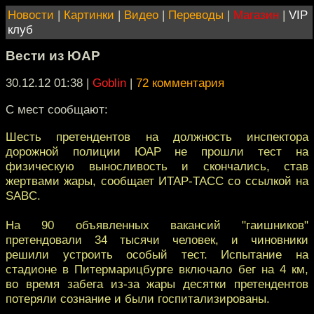
Новости
|
Картинки
|
Видео
|
Переводы
|
Магазин
|
VIP
клуб
Вести из ЮАР
30.12.12 01:38
|
Goblin
|
72 комментария
С мест сообщают:
Шесть претендентов на должность инспектора
дорожной полиции ЮАР не прошли тест на
физическую выносливость и скончались, став
жертвами жары, сообщает ИТАР-ТАСС со ссылкой на
SABC.
На 90 объявленных вакансий "гаишников"
претендовали 34 тысячи человек, и чиновники
решили устроить особый тест. Испытание на
стадионе в Питермарицбурге включало бег на 4 км,
во время забега из-за жары десятки претендентов
потеряли сознание и были госпитализированы.