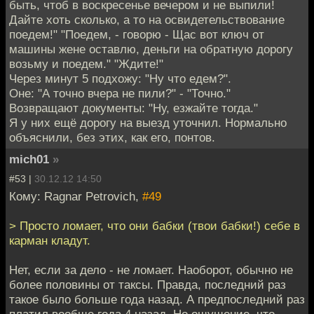
быть, чтоб в воскресенье вечером и не выпили!
Дайте хоть сколько, а то на освидетельствование
поедем!" "Поедем, - говорю - Щас вот ключ от
машины жене оставлю, деньги на обратную дорогу
возьму и поедем." "Ждите!"
Через минут 5 подхожу: "Ну что едем?".
Оне: "А точно вчера не пили?" - "Точно."
Возвращают документы: "Ну, езжайте тогда."
Я у них ещё дорогу на выезд уточнил. Нормально
объяснили, без этих, как его, понтов.
mich01
»
#53 |
30.12.12 14:50
Кому: Ragnar Petrovich,
#49
> Просто ломает, что они бабки (твои бабки!) себе в
карман кладут.
Нет, если за дело - не ломает. Наоборот, обычно не
более половины от таксы. Правда, последний раз
такое было больше года назад. А предпоследний раз