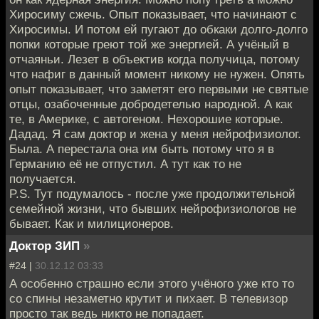
Хиросиму сжечь. Опыт показывает, что начинают с
Хиросимы. И потом ей пугают до обкаки долго-долго
попки которые греют той же энергией. А учёный в
отчаяньи. Лезет в объектив когда получица, потому
что нафиг в данный момент никому не нужен. Опять
опыт показывает, что заметят его первыми не святые
отцы, озабоченные добродетелью народной. А как
те, в Америке, с автогеном. Нехорошие которые.
Дадад. Я сам доктор и жена у меня нейрофизиолог.
Была. А перестала она им быть потому что я в
Германию её не отпустил. А тут как то не
получается.
P.S. Тут подумалось - после уже продолжительной
семейной жизни, что бывших нейрофизиологов не
бывает. Как и милиционеров.
Доктор ЗИП
»
#24 |
30.12.12 03:33
А особенно страшно если этого учёного уже кто то
со спины незаметно крутит и пихает. В телевизор
просто так ведь никто не попадает.