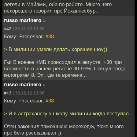
летели в Майами, оба по работе. Много чего
нехорошего говорил про Йоханнесбург.
russo marinero
»
#42 |
30.12.12 12:56
Кому: Processor,
#38
> В милиции умели делать хорошее шоу))
Гы! В военке КМБ происходил в августе. +30 при
влажности в нашем регионе 90-95%. Скинул тогда
килограмм 8. Эх, где те времена...
russo marinero
»
#43 |
30.12.12 13:08
Кому: Processor,
#38
> Я в астраханскую школу милиции когда поступал
Отец закончил тамошнюю мореходку, тоже много
про бега рассказывал :)