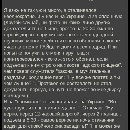
Я езжу не так уж и много, а сталкивался
неоднократно, и у нас и на Украине. И за сплошную
(другой случай, ни фото ни каких-либо других
доказательств не было, просто на 20-30 км/ч по
горной дороге пару километров ехал подсадной
грузовик, многие действительно обгоняли, в конце
участка стояли ГАЙцы и доили всех подряд. При
попытке получить с меня пару тыщ я
поинтересовался - кого ж это я обогнал, если
подъехал к ним строго на хвосте "адского гонщека",
чем поверг служителя "закона" в мучительные
раздумья, родившие перл: "Ну все же платят, а ты
чем лучше?!". Протокол он составлять не стал,
документы вернул, но чуть не прожёг во мне дырку
взглядом.)
И за "промилле" останавливали, на Украине. "Вот
чувствую, что вы пили недавно!". Отвечаю: "Ну
верно, перед 12-часовой дорогой, через 2 границы,
подъём в 5:30 - самое верное на ночь стаканчик
водки для спокойного сна засадить!" "Не может же