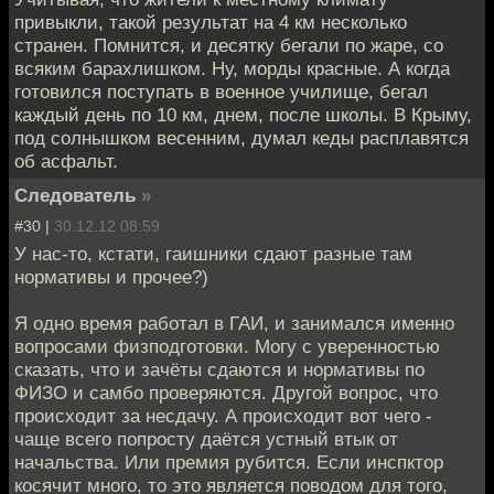
привыкли, такой результат на 4 км несколько
странен. Помнится, и десятку бегали по жаре, со
всяким барахлишком. Ну, морды красные. А когда
готовился поступать в военное училище, бегал
каждый день по 10 км, днем, после школы. В Крыму,
под солнышком весенним, думал кеды расплавятся
об асфальт.
Следователь
»
#30 |
30.12.12 08:59
У нас-то, кстати, гаишники сдают разные там
нормативы и прочее?)
Я одно время работал в ГАИ, и занимался именно
вопросами физподготовки. Могу с уверенностью
сказать, что и зачёты сдаются и нормативы по
ФИЗО и самбо проверяются. Другой вопрос, что
происходит за несдачу. А происходит вот чего -
чаще всего попросту даётся устный втык от
начальства. Или премия рубится. Если инспктор
косячит много, то это является поводом для того,