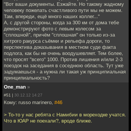
"Вот ваши документы. Езжайте. Но такому жадному
человеку пожелать счастливого пути мы не можем.
Там, впереди, ещё много наших коллег..."
А, с другой стороны, когда за 300 км от дома тебе
демонстрируют фото с левым колесом за
"сплошной", причём "сплошная" он только из-за
хитрого ракурса съёмки и рельефа дороги, то
перспектива доказывания в местном суде факта
подлога, как бы не очень воодушевляет. Тем более,
что просят "всего" 1000. Против лишения и/или 2-3
поездок на заседания в соседнюю область. Тут уже
задумаешься - а нужна ли такая уж принципиальная
принципиальность?
One_man
»
#51 |
30.12.12 14:27
Кому: russo marinero,
#46
> То-то у нас ребята с Намибии в мореходке учатся.
Что в ЮАР не поехали?, вроде ближе.