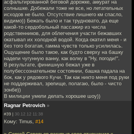
асфальтированной беговой дорожке, аккурат на
солнышке. Добежали тоже не все, но летательных
исходов не было. Отсутствие лишнего км спасло,
видимо)) Бежать было и так трудновато, да еще
какой-то сердобольный пассажир из числа
родственников, для облегчения участи бежавших
окатывал их холодной водой. Когда окатил меня - и
без того богатая, гамма чувств только усилилась.
Ощущение было такое, как будто сверху на башку
надели чугунную ванну, как волку в "Ну, погоди!".
В результате, финишную бежал уже в
полубессознательном состоянии, башка падала на
бок, как у рядового Кучи. Так как никто меня под руки
не поддерживал, зрелище, полагаю, было - чисто
зонбе))
В милиции умели делать хорошее шоу))
Ragnar Petrovich
»
#39 |
30.12.12 11:38
Кому: Timus,
#14
> Сергей Савельев раскрыл свое отношение к