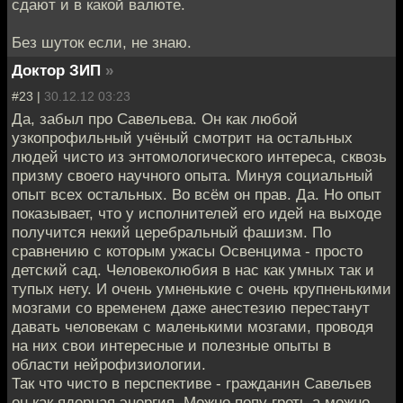
сдают и в какой валюте.
Без шуток если, не знаю.
Доктор ЗИП
»
#23 |
30.12.12 03:23
Да, забыл про Савельева. Он как любой
узкопрофильный учёный смотрит на остальных
людей чисто из энтомологического интереса, сквозь
призму своего научного опыта. Минуя социальный
опыт всех остальных. Во всём он прав. Да. Но опыт
показывает, что у исполнителей его идей на выходе
получится некий церебральный фашизм. По
сравнению с которым ужасы Освенцима - просто
детский сад. Человеколюбия в нас как умных так и
тупых нету. И очень умненькие с очень крупненькими
мозгами со временем даже анестезию перестанут
давать человекам с маленькими мозгами, проводя
на них свои интересные и полезные опыты в
области нейрофизиологии.
Так что чисто в перспективе - гражданин Савельев
он как ядерная энергия. Можно попу греть а можно