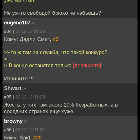
Не уж-то свободой брюхо не набьёшь?
eugene107
»
#34 |
30.12.12 11:18
Кому: Дадли Смит,
#3
>Что ж там за служба, что такой конкурс?
>
> В конце останется только
[девяносто]
!
Извините !!!
Shwart
»
#35 |
30.12.12 11:23
Жесть, у них там около 20% безработных, а в
соседних странах еще хуже.
browny
»
#36 |
30.12.12 11:31
Кому: Said,
#29