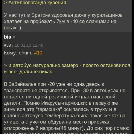
> Антипропаганда курения.
У нас тут в Братске здоровья даже у курильщиков
хватает на пробежать 7км в -40 со сланцами на
ногах :)
bia
»
#59 |
18.01.13 12:48
Кому: chum,
#10
> и автобус натурально замерз - просто остановился
и все, дальше никак.
В Забайкалье при -20 уже ни одна дверь в
транспорте не открывается. При -30 в автобусах не
остается ни одной резиновой и пластмассовой
детали. Помню Икарусы-гармошки: в первую же
зиму вся эта "гармошка" осыпалась в труху и в
салоне автобуса температура была такая же как на
улице, а с учётом обдува на место приезжал
отмороженный напрочь(45 минут). До сих пор помню