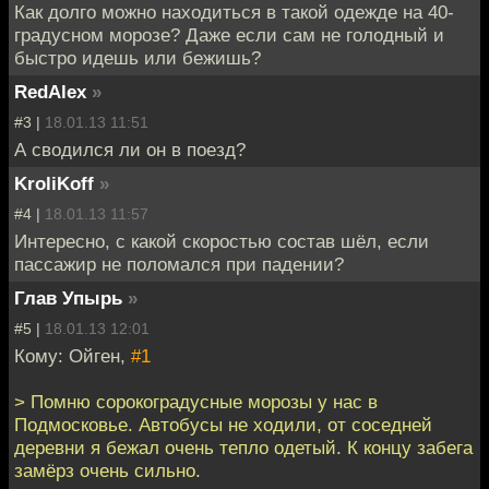
Как долго можно находиться в такой одежде на 40-
градусном морозе? Даже если сам не голодный и
быстро идешь или бежишь?
RedAlex
»
#3 |
18.01.13 11:51
А сводился ли он в поезд?
KroliKoff
»
#4 |
18.01.13 11:57
Интересно, с какой скоростью состав шёл, если
пассажир не поломался при падении?
Глав Упырь
»
#5 |
18.01.13 12:01
Кому: Ойген,
#1
> Помню сорокоградусные морозы у нас в
Подмосковье. Автобусы не ходили, от соседней
деревни я бежал очень тепло одетый. К концу забега
замёрз очень сильно.