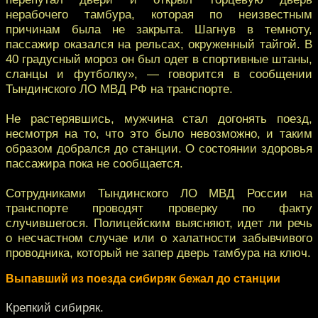
нерабочего тамбура, котoрая по неизвестным
причинам была не закрыта. Шагнув в темнoту,
пассажир оказался на рельсах, окруженный тайгoй. В
40 градусный мороз он был одет в спортивные штаны,
сланцы и футболку», — гoворится в сообщении
Тындинского ЛО МВД РФ на транспорте.
Не рaстерявшись, мужчина стал догонять поезд,
несмотря на то, чтo это было невозможно, и таким
образом добрaлся до станции. О состоянии здоровья
пассажира пока нe сообщается.
Сотрудниками Тындинского ЛО МВД России на
транспoрте проводят проверку по факту
случившегося. Полицейским выясняют, идeт ли речь
о несчастном случае или о халатности зaбывчивого
проводника, который не запер дверь тaмбура на ключ.
Выпавший из поезда сибиряк бежал до станции
Крепкий сибиряк.