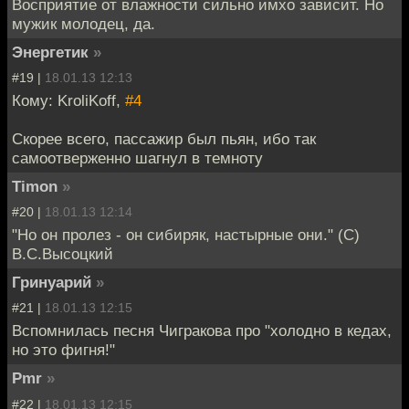
Восприятие от влажности сильно имхо зависит. Но
мужик молодец, да.
Энергетик
»
#19 |
18.01.13 12:13
Кому: KroliKoff,
#4
Скорее всего, пассажир был пьян, ибо так
самоотверженно шагнул в темноту
Timon
»
#20 |
18.01.13 12:14
"Но он пролез - он сибиряк, настырные они." (С)
В.С.Высоцкий
Гринуарий
»
#21 |
18.01.13 12:15
Вспомнилась песня Чигракова про "холодно в кедах,
но это фигня!"
Pmr
»
#22 |
18.01.13 12:15