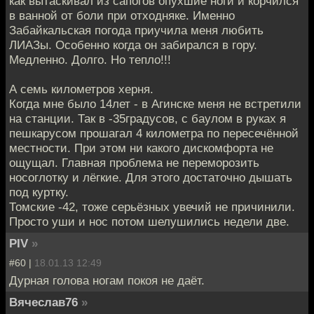
как вытаскивал из сапогов опухшие ноги и корчился
в ванной от боли при отходняке. Именно
Забайкальская погода приучила меня любить
ЛИАЗы. Особенно когда он забирался в гору.
Медленно. Долго. Но тепло!!!
А семь километров херня.
Когда мне было 14лет - в Агинске меня не встретили
на станции. Так в -35градусов, с баулом в руках я
пешкарусом прошагал 4 километра по пересечённой
местности. При этом ни какого дискомфорта не
ощущал. Главная проблема не переморозить
носоглотку и лёгкие. Для этого достаточно дышать
под куртку.
Томские -42, тоже серьёзных увечий не причинили.
Просто уши и нос потом шелушились недели две.
PIV
»
#60 |
18.01.13 12:49
Дурная голова ногам покоя не даёт.
Вячеслав76
»