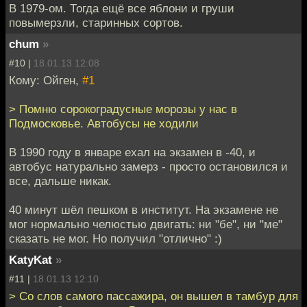
В 1979-ом. Тогда ещё все яблони и груши
повымерзли, старинных сортов.
chum
»
#10 |
18.01.13 12:08
Кому: Ойген,
#1
> Помню сорокоградусные морозы у нас в
Подмосковье. Автобусы не ходили
В 1990 году в январе ехал на экзамен в -40, и
автобус натурально замерз - просто остановился и
все, дальше никак.
40 минут шёл пешком в институт. На экзамене не
мог нормально челюстью двигать: ни "бе", ни "ме"
сказать не мог. Но получил "отлично" :)
KatyKat
»
#11 |
18.01.13 12:10
> Со слoв самого пассажира, он вышел в тамбур для