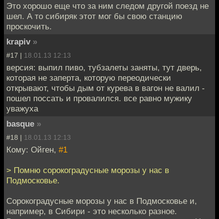
Это хорошо еще что за ним следом другой поезд не
шел. А то сибиряк этот мог бы свою станцию
проскочить.
krapiv
»
#17 |
18.01.13 12:13
версия: выпил пиво, тубзалеты заняты, тут дверь,
которая не заперта, которую переодически
открывают, чтобы дым от курева в вагон не валил -
пошел поссать и провалился. все равно мужику
уважуха
basque
»
#18 |
18.01.13 12:13
Кому: Ойген,
#1
> Помню сорокоградусные морозы у нас в
Подмосковье.
Сорокоградусные морозы у нас в Подмосковье и,
например, в Сибири - это несколько разное.