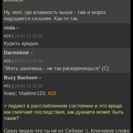
Ну, мол, где влажность выше - там и мороз
ощущается сильнее. Как-то так.
visla
»
#29 |
18.01.13 12:32
Курить вредно.
Darmidont
»
#30 |
18.01.13 12:32
"Жить захочешь - не так раскорячишься" (C)
Buzy Backson
»
#31 |
18.01.13 12:32
Кому: Vladimir123,
#23
> падают в расслабленном состоянии и это вроде
как смягчает последствия, как думаете может быть
такое?
Сразу видно что ты не из Сибири :). Ключевое слово