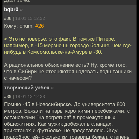
bqbr0
»
#38 |
18.01.13 12:32
Кому: chum,
#26
> Это не поверье, это факт. В том же Питере,
например, в -15 мерзнешь гораздо больше, чем где-
нибудь в Комсомольске-на-Амуре в -30.
А рациональное объяснение есть? Ну, кроме того,
что в Сибири не стесняются надевать подштанники
с начесом?
творческий узбек
»
#39 |
18.01.13 12:33
Помню -45 в Новосибирске. До университета 800
метров. Бежали на пары короткими перебежками, с
остановками "на погреться" в промежуточных
общежитиях. Как мужик добежал в сланцах,
трикотанах и футболке- не представляю. Жду
подробностей- сколько км товарищ бежал, степень