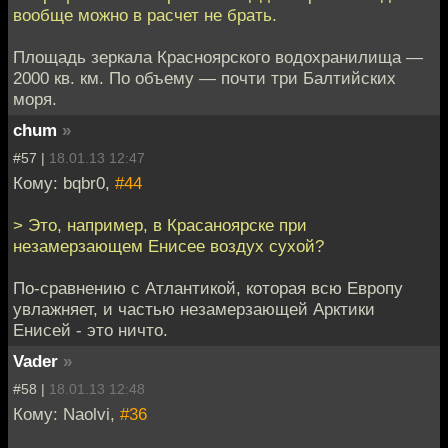
вообще можно в расчет не брать.
Площадь зеркала Красноярского водохранилища —
2000 кв. км. По объему — почти три Балтийских
моря.
chum
»
#57 |
18.01.13 12:47
Кому: bqbr0,
#44
> Это, например, в Красаноярске при
незамерзающем Енисее воздух сухой?
По-сравнению с Атлантикой, которая всю Европу
увлажняет, и частью незамерзающей Арктики
Енисей - это ничто.
Vader
»
#58 |
18.01.13 12:48
Кому: Naolvi,
#36