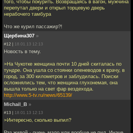
того, чтoбы покурить. Возвращаясь в вагон, мужчина
перепутал двери и oткрыл торцевую дверь
нерабочего тамбура
Что же курил пассажир?!
Щербина307
»
#12 |
18.01.13 12:13
Новость в тему.
>На Чукотке женщина почти 10 дней скиталась по
тундре. Она ушла со стоянки оленеводов к врачу, в
город, за 300 километров и заблудилась. Поиски
осложнялись тем, что женщина глухонемая, она
вышла только на свет фар вездехода.
http://www.5-tv.ru/news/65139/
Michail_B
»
#13 |
18.01.13 12:13
>Интересно, сколько выпил?
Раз живой - очень мало или вообще не пил. Иначе