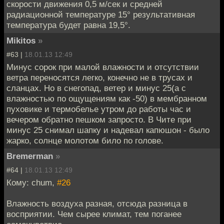
скорости движения 0,5 м/сек и средней
радиационной температуре 15° результативная
температура будет равна 19,5°.
Mikitos
»
#63 |
18.01.13 12:49
Минус сорок при малой влажности и отсутствии
ветра переносятся легко, конечно не в трусах и
сланцах. Но в снегопад, ветер и минус 25(а с
влажностью по ощущениям как -50) в мембранном
пуховике и термобелье утром до работы час и
вечером обратно пешком запросто. В Чите при
минус 25 снимал шапку и надевал капюшон - было
жарко, солнце молотом било по голове.
Bremerman
»
#64 |
18.01.13 12:49
Кому: chum,
#26
Влажность воздуха разная, отсюда разница в
восприятии. Чем сырее климат, тем поганее