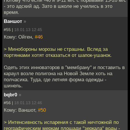
Потому что если -40 и 9-12 м/с с порывами 15-20 м/с
- это адский ад. Зато в школе не учились в это
время.
Ваншот
»
#55 |
18.01.13 12:45
Кому: Ойген,
#46
> Минобороны морозы не страшны. Вслед за
портянками хотят отказаться от шапок-ушанок.
Одеть этих инноваторов в "мембрану" и поставить в
караул возле полигона на Новой Земле хоть на
полчасика. Туда, где летняя форма одежды -
шинель.
bqbr0
»
#56 |
18.01.13 12:46
Кому: Ваншот,
#50
> Интенсивность испарения с такой ничтожной по
географическим меркам площади "зеркала" воды -