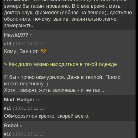
замерз бы гарантированно. В с вое время, мать,
доктор наук, физиолог (сейчас на пенсии), доступно
объяснила, почему, выпив, значительно легче
замерзнуть.
Hawk1977
»
#14 |
18.01.13 12:13
Кому: Ваншот,
#2
> Как долго можно находиться в такой одежде
Я бы - точно окачурился. Даже в теплой. Плохо
мороз переношу. )
Хотя, говорят, жить захочешь - и не так ...
Mad_Badger
»
#15 |
18.01.13 12:13
Обморозился крепко, скорей всего.
Rebol
»
#16 |
18.01.13 12:13