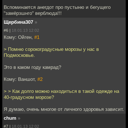
Вспоминается анегдот про пустыню и бегущего
"замёрзшнго" верблюда!!!
Щербина307
»
#6 |
18.01.13 12:02
Кому: Ойген,
#1
> Помню сорокоградусные морозы у нас в
Подмосковье.
Это в каком году камрад?
Кому: Ваншот,
#2
> > Как долго можно находиться в такой одежде на
40-градусном морозе?
Я думаю, очень многое от личного здоровья зависит.
chum
»
#7 |
18.01.13 12:02