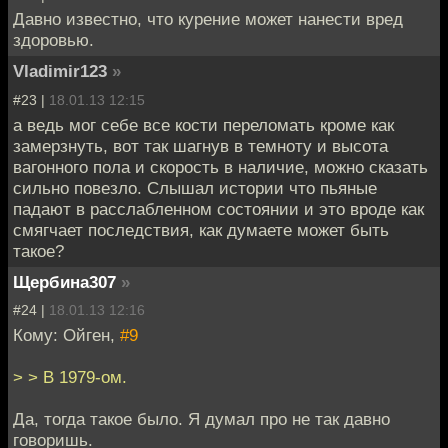
Давно известно, что курение может нанести вред
здоровью.
Vladimir123
»
#23 |
18.01.13 12:15
а ведь мог себе все кости переломать кроме как
замерзнуть, вот так шагнув в темноту и высота
вагонного пола и скорость в наличие, можно сказать
сильно повезло. Слышал истории что пьяные
падают в расслабленном состоянии и это вроде как
смягчает последствия, как думаете может быть
такое?
Щербина307
»
#24 |
18.01.13 12:16
Кому: Ойген,
#9
> > В 1979-ом.
Да, тогда такое было. Я думал про не так давно
говоришь.