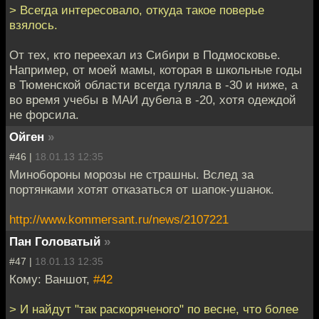
> Всегда интересовало, откуда такое поверье
взялось.
От тех, кто переехал из Сибири в Подмосковье.
Например, от моей мамы, которая в школьные годы
в Тюменской области всегда гуляла в -30 и ниже, а
во время учебы в МАИ дубела в -20, хотя одеждой
не форсила.
Ойген
»
#46 |
18.01.13 12:35
Минобороны морозы не страшны. Вслед за
портянками хотят отказаться от шапок-ушанок.
http://www.kommersant.ru/news/2107221
Пан Головатый
»
#47 |
18.01.13 12:35
Кому: Ваншот,
#42
> И найдут "так раскоряченого" по весне, что более