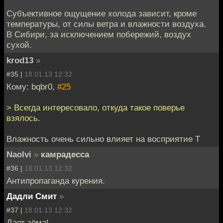
Субъективное ощущение холода зависит, кроме
температуры, от силы ветра и влажности воздуха.
В Сибири, за исключением побережий, воздух
сухой.
krod13
»
#35 |
18.01.13 12:32
Кому: bqbr0,
#25
> Всегда интересовало, откуда такое поверье
взялось.
Влажность очень сильно влияет на восприятие Т
Naolvi
»
камрадесса
#36 |
18.01.13 12:32
Антипропаганда курения.
Дадли Смит
»
#37 |
18.01.13 12:32
Дает зёма!