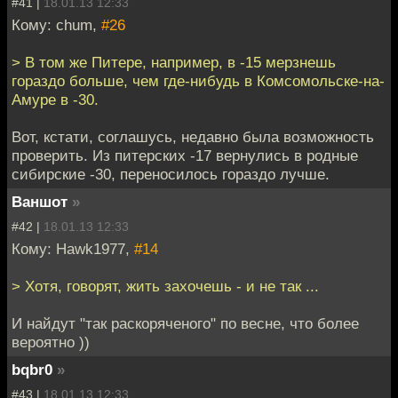
#41 |
18.01.13 12:33
Кому: chum,
#26
> В том же Питере, например, в -15 мерзнешь
гораздо больше, чем где-нибудь в Комсомольске-на-
Амуре в -30.
Вот, кстати, соглашусь, недавно была возможность
проверить. Из питерских -17 вернулись в родные
сибирские -30, переносилось гораздо лучше.
Ваншот
»
#42 |
18.01.13 12:33
Кому: Hawk1977,
#14
> Хотя, говорят, жить захочешь - и не так ...
И найдут "так раскоряченого" по весне, что более
вероятно ))
bqbr0
»
#43 |
18.01.13 12:33