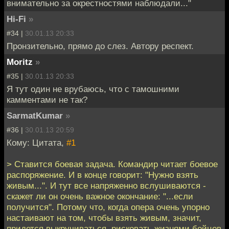
внимательно за окрестностями наблюдали..."
Hi-Fi
»
#34 |
30.01.13 20:33
Пронзительно, прямо до слез. Автору респект.
Moritz
»
#35 |
30.01.13 20:33
Я тут один не врубаюсь, что с тамошними
камментами не так?
SarmatKumar
»
#36 |
30.01.13 20:59
Кому: Цитата,
#1
> Ставится боевая задача. Командир читает боевое
распоряжение. И в конце говорит: "Нужно взять
живым...". И тут все напряженно вслушиваются -
скажет ли он очень важное окончание: "...если
получится". Потому что, когда опера очень упорно
настаивают на том, чтобы взять живым, значит,
придется выкручиваться, рисковать жизнями бойцов