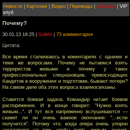
Новости
|
Картинки
|
Видео
|
Переводы
|
Магазин
|
VIP
клуб
Почему?
30.01.13 16:25
|
Goblin
|
73 комментария
Цитата:
Все время сталкиваюсь в коментариях с одними и
теми же вопросами. Почему не пытаемся взять
террористов живыми и почему у таких
профессиональных спецназовцев, превосходящих
бандитов в вооружении и подготовке, бывают потери?
На самом деле оба этих вопроса взаимосвязаны.
Ставится боевая задача. Командир читает боевое
распоряжение. И в конце говорит: "Нужно взять
живым...". И тут все напряженно вслушиваются —
скажет ли он очень важное окончание: "...если
получится". Потому что, когда опера очень упорно
настаивают на том, чтобы взять живым, значит,