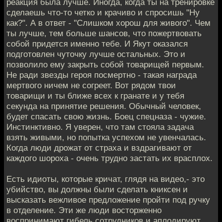
реакция была лучше. Иногда, когда ты на тренировке
сделаешь что-то четко и крачиво и спросишь "Ну
как?". А в ответ - "Слишком хорош для живого". Чем
ты лучше, тем больше шансов, что пожертвовать
собой придется именно тебе. И Якут оказался
подготовлен чуточку лучше остальных. Это и
позволило ему закрыть собой товарищей первым.
Не ради звезды героя посмертно - такая награда
мертвого ничем не согреет. Вот рядом твои
товарищи и ты ближе всех к гранате и у тебя
секунда на принятие решения. Обычный человек,
будет спасать свою жизнь. Боец спецназа - чужие.
Инстинктивно. Я уверен, что там стояла задача
взять живыми, но попытка успехом не увенчалась.
Когда люди дрожат от страха и вздрагивают от
каждого шороха - очень трудно застать их врасплох.
Есть идиоты, которые кричат, глядя на видео,- это
убийство, вы должны были сделать книксен и
высказать вежливое предложение пройти под ручку
в отделение. Эти же люди восторженно
воспринимают гибель сотрудников и аплодируют