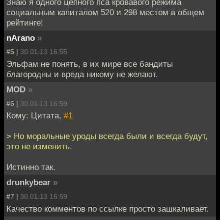
Знаю я одного цепного пса кровавого режима
социальным капиталом 520 и 298 местом в общем
рейтинге!
nArano
»
#5 |
30.01.13 16:55
Эльфам не понять, в их мире все бандиты
благородны и вреда никому не желают.
MOD
»
#6 |
30.01.13 16:59
Кому: Цитата,
#1
> Но моральные уроды всегда были и всегда будут,
это не изменить.
Истинно так.
drunkybear
»
#7 |
30.01.13 16:59
Качество комментов по ссылке просто зашкаливает.