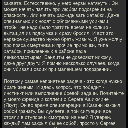
захвата. Естесственно, у него нервы натянуты. Он
может начать палить при любом подозрении на
опасность. Или начать раскидывать хатабки. Даже
специально их носят с обломанными усиками,
чтобы, не надо было тратить время на кольцо -
вытащил из подсумка и сразу бросил. И вот это
нервное существо нужно брать живым. Я уже молчу
про пояса смертника и прочие примочки, типа
хатабок, приклеенных в районе паха
лейкопластырем. Бандиты не доверяют никому,
даже друг другу. Я помню несколько случаев, когда
они убивали своих при малейшем подозрении.
Поэтому самая неприятная задача - это когда нужно
брать живым. И здесь вопрос, что победит -
инстинкт или выполнение боевой задачи. Почитайте
у моего френда и коллеги о Сереге Ашихмине
(Якут). Он во время спецоперации в Казани накрыл
собой гранату. Вы думаете, в той ситуации все
стояли в ступоре и смотрели на нее? Я уверен,
каждый там закрыл бы ее собой, просто у Сергея