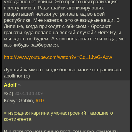
уже давно нет войны. Это просто нейтрализация
преступников. Ради шайки агонизирующих
имаратышей нельзя устраивать ад во всей
республике. Мне кажется, это очевидные вещи. В
Липецке, когда приходят с обыском - бросают
гранаты куда попало на всякий случай? Нет? Ну, и
мы здесь не будем. А чем пользоваться и когда, мы
как-нибудь разберемся.
http://www.youtube.com/watch?v=CqL1JwG-Axw
Лучший каммент: и где боевые маги я спрашиваю
apollinor (с)
Adolf
»
#22 |
30.01.13 18:09
Кому: Goblin,
#10
> изрядная картина умонастроений тамошнего
контингента
В интернете чем лучше пост, тем хуже комменты,