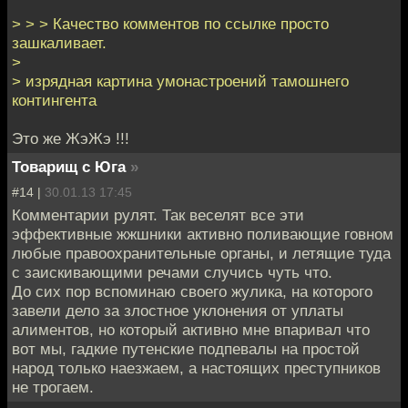
> > > Качество комментов по ссылке просто
зашкаливает.
>
> изрядная картина умонастроений тамошнего
контингента
Это же ЖэЖэ !!!
Товарищ с Юга
»
#14 |
30.01.13 17:45
Комментарии рулят. Так веселят все эти
эффективные жжшники активно поливающие говном
любые правоохранительные органы, и летящие туда
с заискивающими речами случись чуть что.
До сих пор вспоминаю своего жулика, на которого
завели дело за злостное уклонения от уплаты
алиментов, но который активно мне впаривал что
вот мы, гадкие путенские подпевалы на простой
народ только наезжаем, а настоящих преступников
не трогаем.