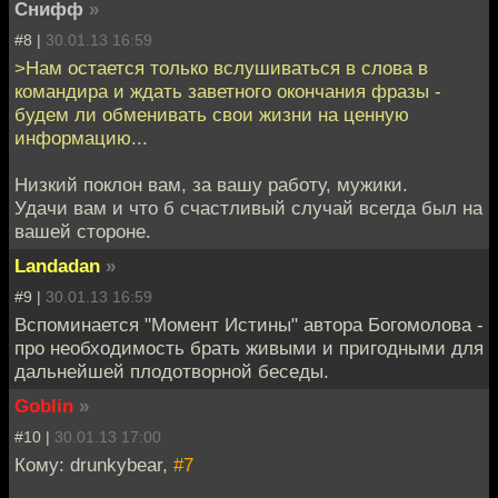
Снифф
»
#8 |
30.01.13 16:59
>Нам остается только вслушиваться в слова в
командира и ждать заветного окончания фразы -
будем ли обменивать свои жизни на ценную
информацию...
Низкий поклон вам, за вашу работу, мужики.
Удачи вам и что б счастливый случай всегда был на
вашей стороне.
Landadan
»
#9 |
30.01.13 16:59
Вспоминается "Момент Истины" автора Богомолова -
про необходимость брать живыми и пригодными для
дальнейшей плодотворной беседы.
Goblin
»
#10 |
30.01.13 17:00
Кому: drunkybear,
#7