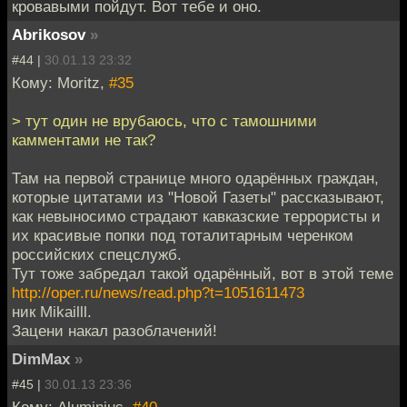
кровавыми пойдут. Вот тебе и оно.
Abrikosov
»
#44 |
30.01.13 23:32
Кому: Moritz,
#35
> тут один не врубаюсь, что с тамошними
камментами не так?
Там на первой странице много одарённых граждан,
которые цитатами из "Новой Газеты" рассказывают,
как невыносимо страдают кавказские террористы и
их красивые попки под тоталитарным черенком
российских спецслужб.
Тут тоже забредал такой одарённый, вот в этой теме
http://oper.ru/news/read.php?t=1051611473
ник Mikailll.
Зацени накал разоблачений!
DimMax
»
#45 |
30.01.13 23:36
Кому: Aluminius,
#40