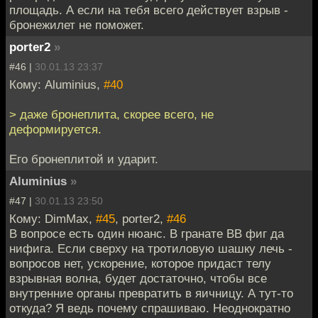
площадь. А если на тебя всего действует взрыв -
бронежилет не поможет.
porter2
»
#46 |
30.01.13 23:37
Кому: Aluminius,
#40
> даже бронеплита, скорее всего, не
деформируется.
Его бронеплитой и ударит.
Aluminius
»
#47 |
30.01.13 23:50
Кому: DimMax,
#45
, porter2,
#46
В вопросе есть один нюанс. В гранате ВВ фиг да
нифига. Если сверху на тротиловую шашку лечь -
вопросов нет, ускорение, которое придаст телу
взрывная волна, будет достаточно, чтобы все
внутренние органы превратить в яичницу. А тут-то
откуда? Я ведь почему спрашиваю. Неоднократно