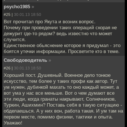
psycho1985
»
#25 |
30.01.13 18:50
Вот прочитал про Якута и возник вопрос.
Почему при проведении таких операций скорая не
дежурит где-то рядом? ведь известно что может
случится.
Единственное обьяснение которое я придумал - это
боятся утечки информации. Просветите кто в теме.
Свободоводитель
»
#26 |
30.01.13 18:50
Хороший пост. Душевный. Военное дело тонкое
искусство, тем более у таких профи как автор. Тут
ум нужен, дубинкой махать то оно каждый может, а
вот ума у нас все меньше. Вот о чем думают все
эти люди, когда гранаты накрывают, Солнечников,
Туркин, Ашихмин? Поставь себя в такую ситуацию -
обделаешься. А у них вон, работа такая. И ум там на
первом месте, помимо физики, тактики и опыта.
Уважаю!