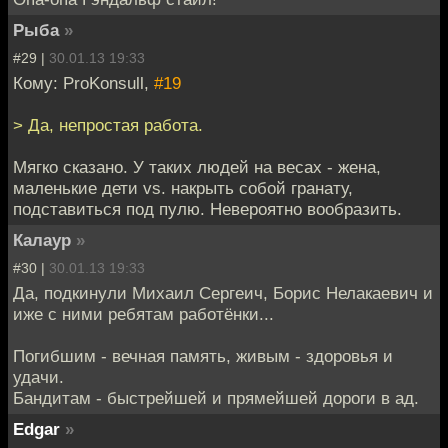
Рыбa
»
#29 |
30.01.13 19:33
Кому: ProKonsull,
#19
> Да, непростая работа.
Мягко сказано. У таких людей на весах - жена,
маленькие дети vs. накрыть собой гранату,
подставиться под пулю. Невероятно вообразить.
Калаур
»
#30 |
30.01.13 19:33
Да, подкинули Михаил Сергеич, Борис Нелакаевич и
иже с ними ребятам работёнки...
Погибшим - вечная память, живым - здоровья и
удачи.
Бандитам - быстрейшей и прямейшей дороги в ад.
Edgar
»