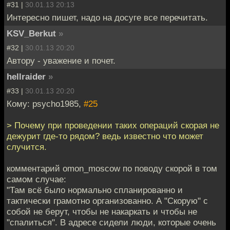
#31 |
30.01.13 20:13
Интересно пишет, надо на досуге все перечитать.
KSV_Berkut
»
#32 |
30.01.13 20:20
Автору - уважение и почет.
hellraider
»
#33 |
30.01.13 20:20
Кому: psycho1985,
#25
> Почему при проведении таких операций скорая не
дежурит где-то рядом? ведь известно что может
случится.
комментарий omon_moscow по поводу скорой в том
самом случае:
"Там всё было нормально спланированно и
тактически грамотно организованно. А "Скорую" с
собой не берут, чтобы не накаркать и чтобы не
"спалиться". В адресе сидели люди, которые очень