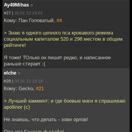
Ay49Mihas
»
#27 |
30.01.13 19:02
Кому: Пан Головатый,
#4
> Знаю я одного цепного пса кровавого режима
социальным капиталом 520 и 298 местом в общем
рейтинге!
Я тоже! ТОлько он пишет редко, и написанное
раньше стирает :(
elche
»
#28 |
30.01.13 19:18
Кому: Gecko,
#21
> Лучший каммент: и где боевые маги я спрашиваю
apollinor (с)
Не знаешь, что делать - зови орлов!
Опа-опа Гэндальф стайл!