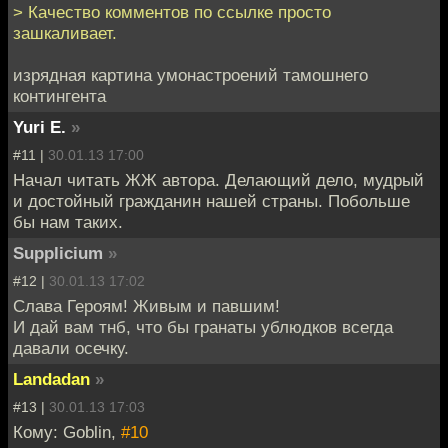
> Качество комментов по ссылке просто
зашкаливает.
изрядная картина умонастроений тамошнего
контингента
Yuri E.
»
#11 |
30.01.13 17:00
Начал читать ЖЖ автора. Делающий дело, мудрый
и достойный гражданин нашей страны. Побольше
бы нам таких.
Supplicium
»
#12 |
30.01.13 17:02
Слава Героям! Живым и павшим!
И дай вам тнб, что бы гранаты ублюдков всегда
давали осечку.
Landadan
»
#13 |
30.01.13 17:03
Кому: Goblin,
#10