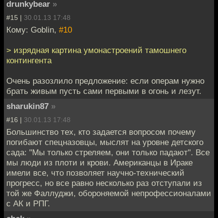
drunkybear
»
#15 |
30.01.13 17:48
Кому: Goblin,
#10
> изрядная картина умонастроений тамошнего
контингента
Очень разозлило предложение: если операм нужно
брать живым пусть сами первыми в огонь и лезут.
sharukin87
»
#16 |
30.01.13 17:48
Большинство тех, кто задается вопросом почему
погибают спецназовцы, мыслят на уровне детского
сада: "Мы только стреляем, они только падают". Все
мы люди из плоти и крови. Американцы в Ираке
имели все, что позволяет научно-технический
прогресс, но все равно несколько раз отступали из
той же Фаллуджи, обороняемой непрофессионалами
с АК и РПГ.