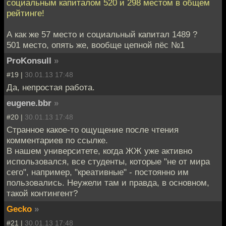
социальным капиталом 520 и 298 местом в общем
рейтинге!
А как же 57 место и социальный капитал 1489 ?
501 место, опять же, вообще цепной пёс №1
ProKonsull
»
#19 |
30.01.13 17:48
Да, непростая работа.
eugene.bbr
»
#20 |
30.01.13 17:48
Странное какое-то ощущение после чтения
комментариев по ссылке.
В нашем университете, когда ЖЖ уже активно
использовался, все студенты, которые "не от мира
сего", например, "креативные" - постоянно им
пользовались. Неужели там и правда, в основном,
такой контингент?
Gecko
»
#21 |
30.01.13 17:48