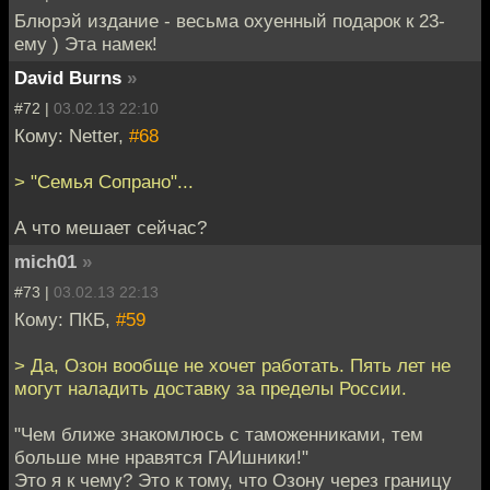
Блюрэй издание - весьма охуенный подарок к 23-
ему ) Эта намек!
David Burns
»
#72 |
03.02.13 22:10
Кому: Netter,
#68
> "Семья Сопрано"...
А что мешает сейчас?
mich01
»
#73 |
03.02.13 22:13
Кому: ПКБ,
#59
> Да, Озон вообще не хочет работать. Пять лет не
могут наладить доставку за пределы России.
"Чем ближе знакомлюсь с таможенниками, тем
больше мне нравятся ГАИшники!"
Это я к чему? Это к тому, что Озону через границу