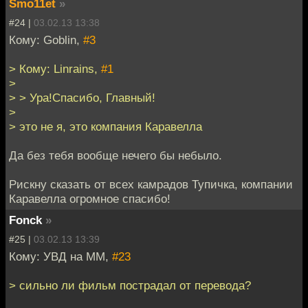
Smo11et
»
#24 |
03.02.13 13:38
Кому: Goblin,
#3
> Кому: Linrains,
#1
>
> > Ура!Спасибо, Главный!
>
> это не я, это компания Каравелла
Да без тебя вообще нечего бы небыло.
Рискну сказать от всех камрадов Тупичка, компании
Каравелла огромное спасибо!
Fonck
»
#25 |
03.02.13 13:39
Кому: УВД на ММ,
#23
> сильно ли фильм пострадал от перевода?