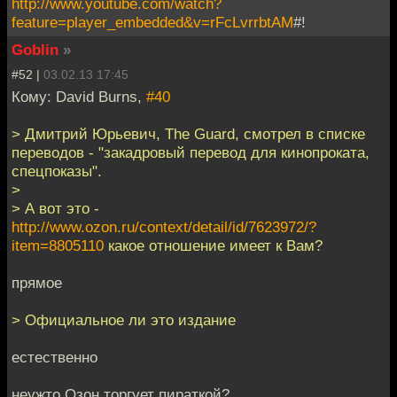
http://www.youtube.com/watch?
feature=player_embedded&v=rFcLvrrbtAM
#!
Goblin
»
#52 |
03.02.13 17:45
Кому: David Burns,
#40
> Дмитрий Юрьевич, The Guard, смотрел в списке
переводов - "закадровый перевод для кинопроката,
спецпоказы".
>
> А вот это -
http://www.ozon.ru/context/detail/id/7623972/?
item=8805110
какое отношение имеет к Вам?
прямое
> Официальное ли это издание
естественно
неужто Озон торгует пираткой?