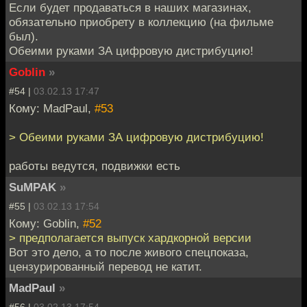
Если будет продаваться в наших магазинах,
обязательно приобрету в коллекцию (на фильме
был).
Обеими руками ЗА цифровую дистрибуцию!
Goblin
»
#54 |
03.02.13 17:47
Кому: MadPaul,
#53
> Обеими руками ЗА цифровую дистрибуцию!
работы ведутся, подвижки есть
SuMPAK
»
#55 |
03.02.13 17:54
Кому: Goblin,
#52
> предполагается выпуск хардкорной версии
Вот это дело, а то после живого спецпоказа,
цензурированный перевод не катит.
MadPaul
»
#56 |
03.02.13 17:54