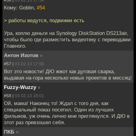
Кому: Goblin,
#54
> работы ведутся, подвижки есть
Ура, коплю деньги на Synology DiskStation DS213air,
чтобы было где разместить видеотеку с переводами
Главного.
Антон Изотов
»
#57 |
03.02.13 17:58
Вот это новости! ДЮ жжот как дуговая сварка,
выдавая на-гора несколько новых проектов в мессяц!
Fuzzy-Wuzzy
»
#58 |
03.02.13 18:01
Ой, мама! Наконец то! Ждал с того дня, как
специальный показ посетил. Один из лучших
фильмов, уж очень лично мне приглянулся. И ДЮ в
этот раз превзошел себя.
ПКБ
»