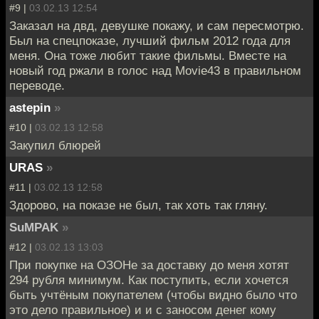
#9 |
03.02.13 12:54
Заказал на двд, девушке покажу, и сам пересмотрю.
Был на спецпоказе, лучший фильм 2012 года для
меня. Она тоже любит такие фильмы. Вместе на
новый год ржали в голос над Movie43 в правильном
переводе.
astepin
»
#10 |
03.02.13 12:58
Закупил блюрей
URAS
»
#11 |
03.02.13 12:58
Здорово, на показе не был, так хоть так гляну.
SuMPAK
»
#12 |
03.02.13 13:03
При покупке на ОЗОНе за доставку до меня хотят
294 рубля минимум. Как поступить, если хочется
быть учтёным покупателем (чтобы видно было что
это дело правильное) и и с заносом денег кому