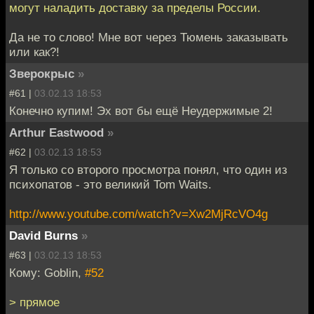
могут наладить доставку за пределы России.
Да не то слово! Мне вот через Тюмень заказывать
или как?!
Зверокрыс
»
#61 |
03.02.13 18:53
Конечно купим! Эх вот бы ещё Неудержимые 2!
Arthur Eastwood
»
#62 |
03.02.13 18:53
Я только со второго просмотра понял, что один из
психопатов - это великий Tom Waits.
http://www.youtube.com/watch?v=Xw2MjRcVO4g
David Burns
»
#63 |
03.02.13 18:53
Кому: Goblin,
#52
> прямое