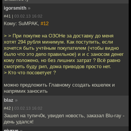
igorsmith
»
#41 |
03.02.13 16:02
Кому: SuMPAK,
#12
> > При покупке на ОЗОНе за доставку до меня
хотят 294 рубля минимум. Как поступить, если
хочется быть учтёным покупателем (чтобы видно
было что это дело правильное) и и с заносом денег
кому положено, но без лишних затрат ? Всё равно
смотреть буду рип, дома приводов просто нет.
> Кто что посоветует ?
можно предложить Главному создать кошелек и
напрямик заносить
blaz
»
#42 |
03.02.13 16:02
Зашел на тупич0к, увидел новость, заказал Blu-ray -
день удался!
givrus
»