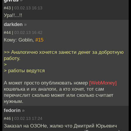
#43 |
03.02.13 16:13
Ура!!...!!
darkden
»
#44 |
03.02.13 16:42
Кому: Goblin,
#15
>> Аналогично хочется занести денег за добротную
работу.
>
> работы ведутся
А может просто опубликовать номер
[WebMoney]
кошелька и их аналоги, а кто хочет, тот сам
перечислит сколько может или сколько считает
нужным.
fedorin
»
#46 |
03.02.13 17:24
Заказал на ОЗОНе, жалко что Дмитрий Юрьевич