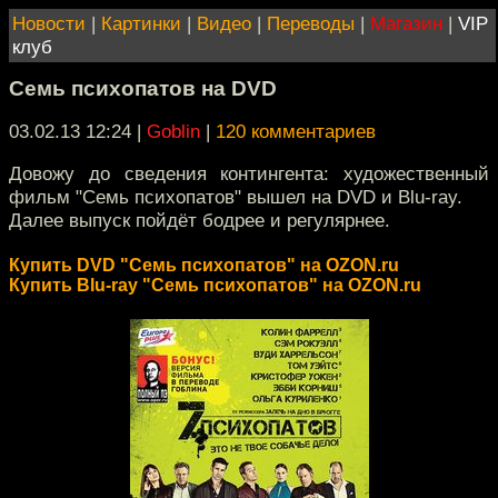
Новости
|
Картинки
|
Видео
|
Переводы
|
Магазин
|
VIP
клуб
Семь психопатов на DVD
03.02.13 12:24
|
Goblin
|
120 комментариев
Довожу до сведения контингента: художественный
фильм "Семь психопатов" вышел на DVD и Blu-ray.
Далее выпуск пойдёт бодрее и регулярнее.
Купить DVD "Семь психопатов" на OZON.ru
Купить Blu-ray "Семь психопатов" на OZON.ru