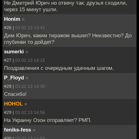
Не Дмитрий Юрич но отвечу так: друзья сходили,
через 15 минут ушли.
Honim
»
#26 |
03.02.13 13:41
Дим Юрич, каким тиражом вышел? Неизвестно? До
глубинки то дойдет?
sumerki
»
#27 |
03.02.13 14:15
Поздравления с очередным удачным шагом.
P_Floyd
»
#28 |
03.02.13 14:30
Спасибо!
HOHOL
»
#29 |
03.02.13 14:56
На Украину Озон отправляет? РМП.
feniks-fess
»
#30 |
03.02.13 14:58