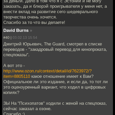
за деньги. Дело в том что я с Эстонии и не могу
заказать, да и блюрэй проигрывателя у меня нет, а
внести вклад на развитие сего шедеврального
творчества очень хочется.
Спасибо за то что вы делаете!
David Burns
»
#40 |
03.02.13 15:54
Дмитрий Юрьевич, The Guard, смотрел в списке
переводов - "закадровый перевод для кинопроката,
спецпоказы".
А вот это -
http://www.ozon.ru/context/detail/id/7623972/?
item=8805110
какое отношение имеет к Вам?
Официальное ли это издание, и если да, то тот ли
это оцензуренный вариант, что ходил в цифровых
копиях?
ЗЫ На "Психопатов" ходили с женой на спецпоказ,
сейчас заказал а озоне.
Спасибо :)