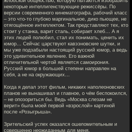
жлобской общностью, которую пытаются изобразить
некоторые интеллигенствующие режиссёры. По
версии современного кинематографа, рабочий класс
– это что-то глубоко маргинальное, дико пьющее, не
отягощённое интеллектом. Так представляют тех, кто
стоит у станка, варит сталь, собирает хлеб… А я
этих людей полюбил, стал их понимать, ценить их
юмор… Сейчас царствуют кавээновские шутки, и
мы уже подзабыли настоящий русский юмор, а ведь
это удивительное явление. Его важной
отличительной чертой является самоирония.
Русский юмор в большей степени направлен на
себя, а не на окружающих…
Когда я делал этот фильм, никаких наполеоновских
планов не вынашивал и главное, о чём беспокоился,
– не опозориться бы. Ведь «Москва слезам не
верит» была моей первой «взрослой» картиной
после «Розыгрыша».
Зрительский успех оказался ошеломительным и
совершенно неожиданным для меня.