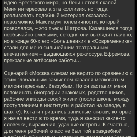
идею Брестского мира, но Ленин стоял скалой…
Меня интересовала эта коллизия, но тогда
реализовать подобный материал оказалось
невозможно. Максимум полемичности, который
позволялся, – это пьесы Шатрова. Казавшиеся тогда
необычайно смелыми, сегодня они выглядят наивно,
но в конце 60-х его «Большевики» в «Современнике»
стали для меня сильнейшим театральным
впечатлением – выдающаяся режиссура Ефремова,
прекрасные актёрские работы…
Сценарий «Москва слезам не верит» по сравнению с
этим глобальным замыслом казался мелковатым,
малоинтересным, беззубым. Но он заставил меня
вспоминать биографии знакомых, родственников,
рабочие эпизоды своей жизни (после школы между
поступлением в институты я работал на заводе, в
шахте). Кстати пришлись записные книжки, которые
я начал вести в то время, туда я заносил какие-то
словечки, выражения, удачные остроты. К счастью,
для меня рабочий класс не был той враждебной