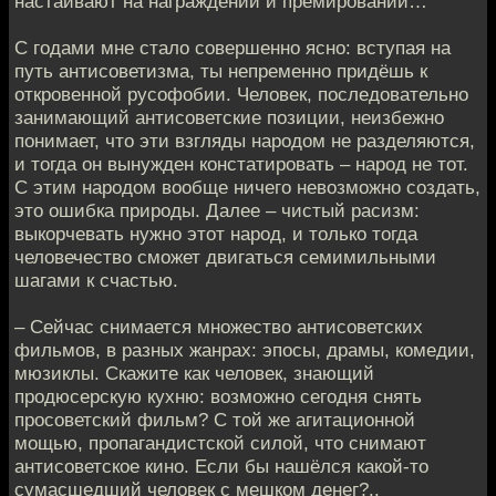
настаивают на награждении и премировании…
С годами мне стало совершенно ясно: вступая на
путь антисоветизма, ты непременно придёшь к
откровенной русофобии. Человек, последовательно
занимающий антисоветские позиции, неизбежно
понимает, что эти взгляды народом не разделяются,
и тогда он вынужден констатировать – народ не тот.
С этим народом вообще ничего невозможно создать,
это ошибка природы. Далее – чистый расизм:
выкорчевать нужно этот народ, и только тогда
человечество сможет двигаться семимильными
шагами к счастью.
– Сейчас снимается множество антисоветских
фильмов, в разных жанрах: эпосы, драмы, комедии,
мюзиклы. Скажите как человек, знающий
продюсерскую кухню: возможно сегодня снять
просоветский фильм? С той же агитационной
мощью, пропагандистской силой, что снимают
антисоветское кино. Если бы нашёлся какой-то
сумасшедший человек с мешком денег?..