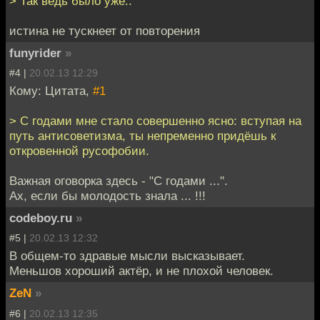
> Так ведь было уже..
истина не тускнеет от повторения
funyrider
»
#4 |
20.02.13 12:29
Кому: Цитата,
#1
> С годами мне стало совершенно ясно: вступая на
путь антисоветизма, ты непременно придёшь к
откровенной русофобии.
Важная оговорка здесь - "С годами ...".
Ах, если бы молодость знала ... !!!
codeboy.ru
»
#5 |
20.02.13 12:32
В общем-то здравые мысли высказывает.
Меньшов хороший актёр, и не плохой человек.
ZeN
»
#6 |
20.02.13 12:35