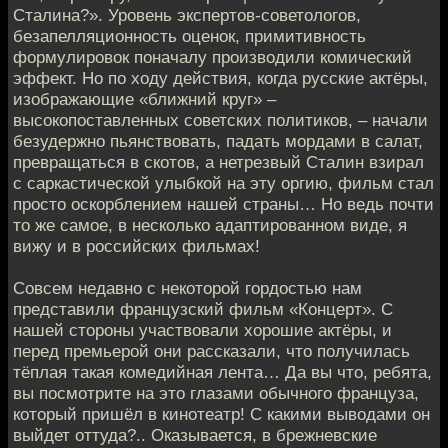
Сталина?». Уровень экспертов-советологов,
безапелляционность оценок, примитивность
формулировок поначалу производили комический
эффект. Но по ходу действия, когда русские актёры,
изображающие «ближний круг» –
высокопоставленных советских политиков, – начали
безудержно пьянствовать, падать мордами в салат,
превращаться в скотов, а нетрезвый Сталин взирал
с саркастической улыбкой на эту оргию, фильм стал
просто оскорблением нашей страны… Но ведь почти
то же самое, в несколько адаптированном виде, я
вижу и в российских фильмах!
Совсем недавно с некоторой гордостью нам
представили французский фильм «Концерт». С
нашей стороны участвовали хорошие актёры, и
перед премьерой они рассказали, что получилась
тёплая такая комедийная лента… Да вы что, ребята,
вы посмотрите на это глазами обычного француза,
который пришёл в кинотеатр! С какими выводами он
выйдет оттуда?.. Оказывается, в брежневские