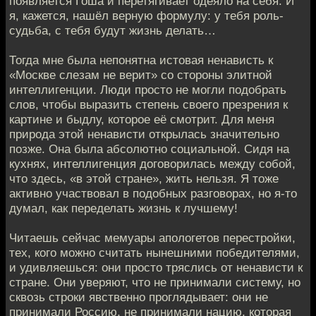
появляется Гоша и перетягивает одеяло на себя. И
я, кажется, нашёл верную формулу: у тебя роль-
судьба, с тебя будут жизнь делать…
Тогда мне была непонятна истовая ненависть к
«Москве слезам не верит» со стороны элитной
интеллигенции. Люди просто не могли подобрать
слов, чтобы выразить степень своего презрения к
картине и быдлу, которое её смотрит. Для меня
природа этой ненависти открылась значительно
позже. Она была абсолютно социальной. Сидя на
кухнях, интеллигенция договорилась между собой,
что здесь, «в этой стране», жить нельзя. Я тоже
активно участвовал в подобных разговорах, но я-то
думал, как переделать жизнь к лучшему!
Читаешь сейчас мемуары апологетов перестройки,
тех, кого можно считать нынешними победителями,
и удивляешься: они просто тряслись от ненависти к
стране. Они уверяют, что не принимали систему, но
сквозь строки явственно проглядывает: они не
принимали Россию, не принимали нацию, которая