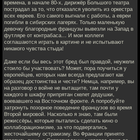
времена, в начале 80-х, дирижёр Большого театра
пострадал за то, что отказался уволить из оркестра
всех евреев. Его самого выгнали с работы, а евреи
погибли в сибирских лагерях. Только маленькую
девочку благородные французы вывезли на Запад в
футляре от контрабаса… И мои коллеги
соглашаются играть в картине и не испытывают
никакого чувства стыда!
Даже если бы весь этот бред был правдой, неужели
стоило бы участвовать? Может, пора поучиться у
европейцев, которых нам всегда предлагают как
образец достоинства и чести? Немца, например, вы
на разговор о войне не вытащите, там почти у
каждого в шкафу припрятан скелет дедушки,
воевавшего на Восточном фронте. А попробуйте
затронуть позорное поведение французов во время
Второй мировой. Насколько я знаю, там были
режиссёры, которые пытались сделать кино о
коллаборационизме, за что подвергались
жесточайшему остракизму. Во Франции принято