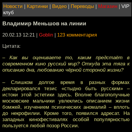
Новости
|
Картинки
|
Видео
|
Переводы
|
Магазин
|
VIP
клуб
Владимир Меньшов на линии
20.02.13 12:21
|
Goblin
|
123 комментария
Цитата:
– Как вы оцениваете то, каким предстаёт в
современном кино русский мир? Откуда эта тяга к
описанию дна, любованию чёрной стороной жизни?
– Слишком долгое время в разных формах
декларировался тезис «стыдно быть русским» –
истоки этой эстетики здесь. Вполне благополучные
московские мальчики увлеклись описанием жизни
бомжей, изучением психических аномалий – вплоть
до некрофилии. Кроме того, появился адресат. На
западных кинофестивалях особой популярностью
пользуется любой позор России.