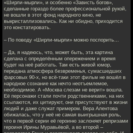
«Ширли-мырли», и особенно «Зависть богов»,
сделанные гораздо более профессиональной рукой,
не вошли в этот фонд народного кино, не
выкристаллизовались. Как ни обидно, приходится
это констатировать.
– По поводу «Ширли-мырли» можно поспорить…
– Да, я надеюсь, что, может быть, эта картина
сделана с определённым опережением и время
будет на неё работать. Там есть живой юмор,
передана атмосфера безвременья, сумасшедших
фарсовых 90-х, но всё-таки этот фильм не вошёл в
народное сознание как нечто неотъемлемое,
необходимое. А «Москва слезам не верит» вошла.
Её персонажи стали почти родственниками, на них
ссылаются, их цитируют, они присутствуют в жизни
людей и даже служат примером. Вера Алентова
обижалась, что у неё не самая выигрышная роль,
что в первой серии её героиню заслоняет репризами
героиня Ирины Муравьёвой, а во второй –