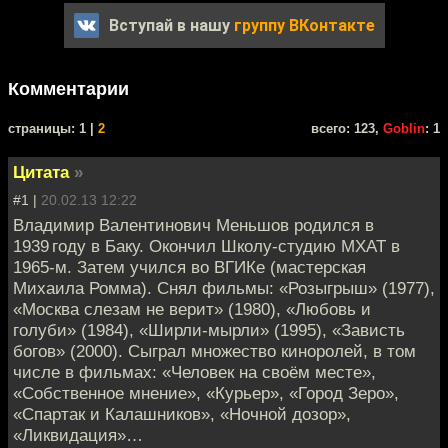
Вступай в нашу
группу ВКонтакте
Комментарии
cтраницы: 1 |
2
всего: 123,
Goblin
: 1
Цитата
»
#1 |
20.02.13 12:22
Владимир Валентинович Меньшов родился в
1939 году в Баку. Окончил Школу-студию МХАТ в
1965-м. Затем учился во ВГИКе (мастерская
Михаила Ромма). Снял фильмы: «Розыгрыш» (1977),
«Москва слезам не верит» (1980), «Любовь и
голуби» (1984), «Ширли-мырли» (1995), «Зависть
богов» (2000). Сыграл множество киноролей, в том
числе в фильмах: «Человек на своём месте»,
«Собственное мнение», «Курьер», «Город Зеро»,
«Спартак и Калашников», «Ночной дозор»,
«Ликвидация»…