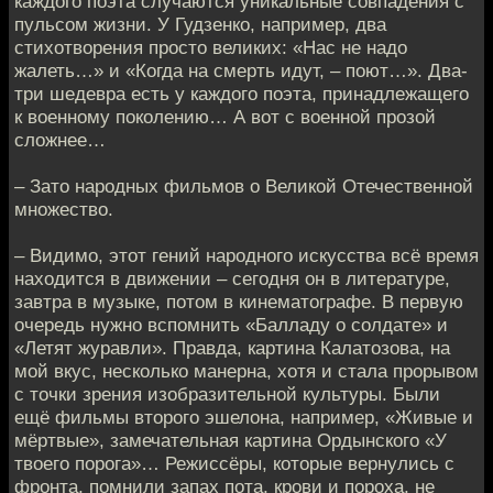
каждого поэта случаются уникальные совпадения с
пульсом жизни. У Гудзенко, например, два
стихотворения просто великих: «Нас не надо
жалеть…» и «Когда на смерть идут, – поют…». Два-
три шедевра есть у каждого поэта, принадлежащего
к военному поколению… А вот с военной прозой
сложнее…
– Зато народных фильмов о Великой Отечественной
множество.
– Видимо, этот гений народного искусства всё время
находится в движении – сегодня он в литературе,
завтра в музыке, потом в кинематографе. В первую
очередь нужно вспомнить «Балладу о солдате» и
«Летят журавли». Правда, картина Калатозова, на
мой вкус, несколько манерна, хотя и стала прорывом
с точки зрения изобразительной культуры. Были
ещё фильмы второго эшелона, например, «Живые и
мёртвые», замечательная картина Ордынского «У
твоего порога»… Режиссёры, которые вернулись с
фронта, помнили запах пота, крови и пороха, не