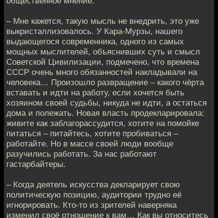
общественное мнение.
– Мне кажется, такую мысль не внедрить, это уже
выкристаллизовалось. У Кара-Мурзы, нашего
выдающегося современника, одного из самых
мощных мыслителей, объяснивших суть и смысл
Советской Цивилизации, подмечено, что времена
СССР очень много обязанностей накладывали на
человека… Произошло развращение – какого чёрта
вставать и идти на работу, если хочется быть
хозяином своей судьбы, никуда не идти, а остаться
дома и полежать. Новая власть продекларировала:
живите как заблагорассудится, хотите на помойке
питаться – питайтесь, хотите пробиваться –
работайте. Но в массе своей люди вообще
разучились работать. За нас работают
гастарбайтеры.
– Когда деятель искусства декларирует свою
политическую позицию, аудитории трудно её
игнорировать. Кто-то из зрителей наверняка
изменил своё отношение к вам… Как вы относитесь