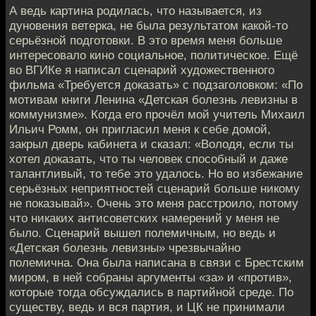
А ведь картина родилась, что называется, из
дуновения ветерка, не была результатом какой-то
серьёзной подготовки. В это время меня больше
интересовало кино социальное, политическое. Ещё
во ВГИКе я написал сценарий художественного
фильма «Требуется доказать» с подзаголовком: «По
мотивам книги Ленина «Детская болезнь левизны в
коммунизме». Когда его прочёл мой учитель Михаил
Ильич Ромм, он пригласил меня к себе домой,
закрыл дверь кабинета и сказал: «Володя, если ты
хотел доказать, что ты человек способный и даже
талантливый, то тебе это удалось. Но во избежание
серьёзных неприятностей сценарий больше никому
не показывай». Очень это меня расстроило, потому
что никаких антисоветских намерений у меня не
было. Сценарий вышел полемичным, но ведь и
«Детская болезнь левизны» чрезвычайно
полемична. Она была написана в связи с Брестским
миром, в ней собраны аргументы «за» и «против»,
которые тогда обсуждались в партийной среде. По
существу, ведь и вся партия, и ЦК не принимали