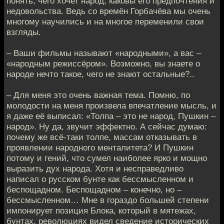
понять, чего хочет народ, каковы его предпочтения и
недовольства. Ведь со времён Горбачёва мы очень
многому научились и на многое переменили свои
взгляды.
– Ваши фильмы называют «народными», а вас –
«народным режиссёром». Возможно, вы знаете о
народе нечто такое, чего не знают остальные?..
– Для меня это очень важная тема. Помню, по
молодости на меня произвела впечатление мысль, и
я даже её выписал: «Толпа – это не народ, Пушкин –
народ». Ну да, звучит эффектно. А сейчас думаю:
почему же всё-таки толпе, массам отказывать в
проявлении народного менталитета? И Пушкин
потому и гений, что сумел наиболее ярко и мощно
выразить дух народа. Хотя и несправедливо
написал о русском бунте как бессмысленном и
беспощадном. Беспощадном – конечно, но –
бессмысленном… Мне в гораздо большей степени
импонирует позиция Блока, который в мятежах,
бунтах, революциях видел сведение исторических