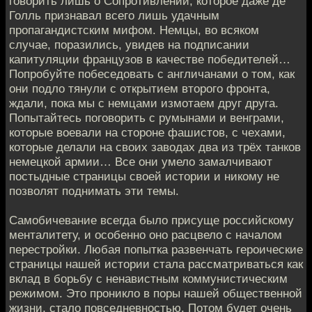
говорить лишь о Сопротивлении, которое даже де
Голль признавал всего лишь удачным
пропагандистским мифом. Немцы, во всяком
случае, поразились, увидев на подписании
капитуляции французов в качестве победителей…
Попробуйте побеседовать с англичанами о том, как
они подло тянули с открытием второго фронта,
ждали, пока мы с немцами измотаем друг друга.
Попытайтесь поговорить с румынами и венграми,
которые воевали на стороне фашистов, с чехами,
которые делали на своих заводах два из трёх танков
немецкой армии… Все они умело замалчивают
постыдные страницы своей истории и никому не
позволят поднимать эти темы.
Самобичевание всегда было присуще российскому
менталитету, и особенно оно расцвело с началом
перестройки. Любая попытка развенчать героические
страницы нашей истории стала рассматриваться как
вклад в борьбу с ненавистным коммунистическим
режимом. Это проникло в поры нашей общественной
жизни, стало повседневностью. Потом будет очень