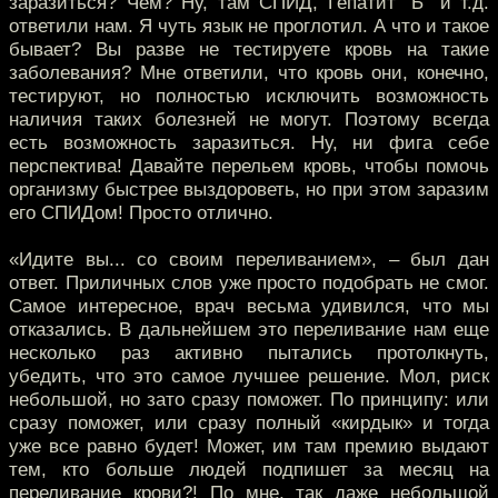
заразиться? Чем? Ну, там СПИД, Гепатит "Б" и т.д.
ответили нам. Я чуть язык не проглотил. А что и такое
бывает? Вы разве не тестируете кровь на такие
заболевания? Мне ответили, что кровь они, конечно,
тестируют, но полностью исключить возможность
наличия таких болезней не могут. Поэтому всегда
есть возможность заразиться. Ну, ни фига себе
перспектива! Давайте перельем кровь, чтобы помочь
организму быстрее выздороветь, но при этом заразим
его СПИДом! Просто отлично.
«Идите вы... со своим переливанием», – был дан
ответ. Приличных слов уже просто подобрать не смог.
Самое интересное, врач весьма удивился, что мы
отказались. В дальнейшем это переливание нам еще
несколько раз активно пытались протолкнуть,
убедить, что это самое лучшее решение. Мол, риск
небольшой, но зато сразу поможет. По принципу: или
сразу поможет, или сразу полный «кирдык» и тогда
уже все равно будет! Может, им там премию выдают
тем, кто больше людей подпишет за месяц на
переливание крови?! По мне, так даже небольшой