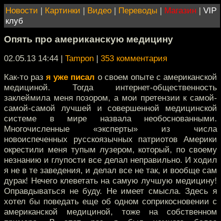
Новости
|
Картинки
|
Видео
|
Переводы
|
Магазин
|
VIP
клуб
Опять про американскую медицину
02.05.13 14:44
|
Tampon
|
353 комментария
Как-то раз
я уже писал
о своем опыте с американской
медициной. Тогда интернет-общественность
заклеймила меня позором, а мои претензии к самой-
самой-самой лучшей и совершенной медицинской
системе в мире назвала необоснованными.
Многочисленные «эксперты» из числа
новоиспеченных русскоязычных патриотов Америки
окрестили меня тупым лузером, который, по своему
незнанию и глупости все делал неправильно. И ходил
я не в те заведения, и делал все не так, и вообще сам
дурак! Нечего клеветать на самую лучшую медицину!
Оправдываться не буду. Не имеет смысла. Здесь я
хотел бы поведать еще об одном соприкосновении с
американской медициной, тоже на собственном