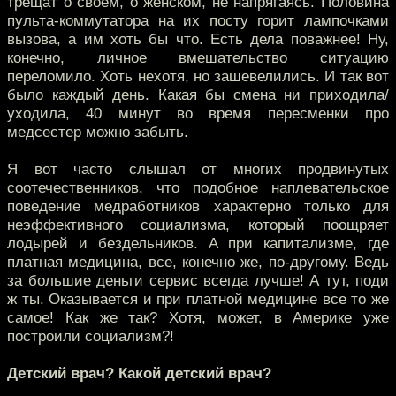
трещат о своем, о женском, не напрягаясь. Половина
пульта-коммутатора на их посту горит лампочками
вызова, а им хоть бы что. Есть дела поважнее! Ну,
конечно, личное вмешательство ситуацию
переломило. Хоть нехотя, но зашевелились. И так вот
было каждый день. Какая бы смена ни приходила/
уходила, 40 минут во время пересменки про
медсестер можно забыть.
Я вот часто слышал от многих продвинутых
соотечественников, что подобное наплевательское
поведение медработников характерно только для
неэффективного социализма, который поощряет
лодырей и бездельников. А при капитализме, где
платная медицина, все, конечно же, по-другому. Ведь
за большие деньги сервис всегда лучше! А тут, поди
ж ты. Оказывается и при платной медицине все то же
самое! Как же так? Хотя, может, в Америке уже
построили социализм?!
Детский врач? Какой детский врач?