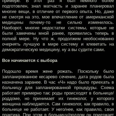
примере. В этот раз я был немного более
подготовлен, знал матчасть и заранее планировал
многие вещи, в отличие от первого опыта. Но, даже
не смотря на это, мое впечатление от американской
медицины почему-то не сильно изменилось.
Наоборот, многие недостатки системы, которые не
были замечены мной ранее, проявились теперь в
полной мере. Ну что ж, продолжим необоснованно
очернять лучшую в мире систему и клеветать на
демократическую медицину, ну а вы судите сами.
Все начинается с выбора
Подошло время жене рожать. Поскольку было
запланированное кесарево сечение, дата родов была
назначена заранее. В час «Ч» надо было приехать в
больницу для запланированной процедуры. Схема
работает примерно так: роды происходят в больнице/
роддоме, но принимает их гинеколог, у которого
женщина наблюдается. Сам гинеколог, как правило, в
больнице не работает. У него/нее, как правило, своя
практика. При этом в больницу/роддом он приезжает