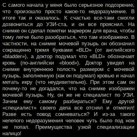
С самого начала у меня было серьезное подозрение,
что произошло просто какое-то недоразумение. В
итоге так и оказалось. К счастью все-таки смогли
дозвониться до УЗИ-ста, и он все прояснил. На
снимке он сделал пометки маркером для врача, чтобы
тому легче было разобраться, что там изображено. В
частности, на снимке мочевой пузырь он обозначил
сокращенно тремя буквами «BLD» (от английского
«bladder»), а доктор подумал что «BLD» обозначает
кровь (по-английски «blood»). Доктор увидел на
снимке внутреннюю полость размером с мочевой
пузырь, заполненную (как он подумал) кровью и начал
метать икру (что неудивительно). При этом сам он
почему-то не догадался, что на снимке изображен
мочевой пузырь. Ну, он же не специалист по УЗИ.
Зачем ему самому разбираться? Ему другой
«специалист» своего дела все отснял и отметил!
Разве есть повод сомневаться? И из-за такого
нелепого недоразумения человек чуть было под нож
не попал. Преимущества узкой специализации
налицо!