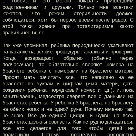
с тобой, и его можно показать пришедшим
родственникам и друзьям. Только мне все-таки
кажется, что режим стерильности должен
соблюдаться, хотя бы первое время после родов. С
этой точки зрения при тоталитаризме как-то
правильнее было.
Как уже упоминал, ребенка периодически укатывают
на каталке на всякие процедуры, анализы и проверки.
Когда возвращают обратно (обычно через
полчаса\час), то обязательно сверяют номера на
браслете ребенка с номерами на браслете матери.
Просят мать зачитать все, что написано на ее
браслете по буквам и цифрам (имя матери, дата
рождения ребенка, порядковый номер и т.д.), и, пока
зачитываешь, медсестра сверяет все с данными на
браслетах ребенка. У ребенка 3 браслета: по браслету
на обеих ногах и на одной руке. Почему именно так,
не знаю. Все до единой цифры и буквы на всех
браслетах должны совпасть. Как нетрудно догадаться,
все это делается для того, чтобы детей не
подменили. Потому процедура абсолютно