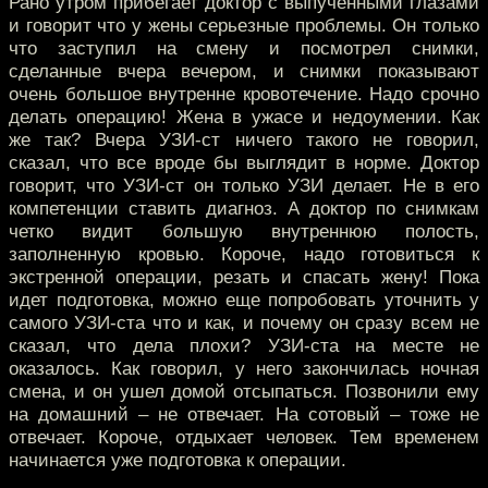
Рано утром прибегает доктор с выпученными глазами
и говорит что у жены серьезные проблемы. Он только
что заступил на смену и посмотрел снимки,
сделанные вчера вечером, и снимки показывают
очень большое внутренне кровотечение. Надо срочно
делать операцию! Жена в ужасе и недоумении. Как
же так? Вчера УЗИ-ст ничего такого не говорил,
сказал, что все вроде бы выглядит в норме. Доктор
говорит, что УЗИ-ст он только УЗИ делает. Не в его
компетенции ставить диагноз. А доктор по снимкам
четко видит большую внутреннюю полость,
заполненную кровью. Короче, надо готовиться к
экстренной операции, резать и спасать жену! Пока
идет подготовка, можно еще попробовать уточнить у
самого УЗИ-ста что и как, и почему он сразу всем не
сказал, что дела плохи? УЗИ-ста на месте не
оказалось. Как говорил, у него закончилась ночная
смена, и он ушел домой отсыпаться. Позвонили ему
на домашний – не отвечает. На сотовый – тоже не
отвечает. Короче, отдыхает человек. Тем временем
начинается уже подготовка к операции.