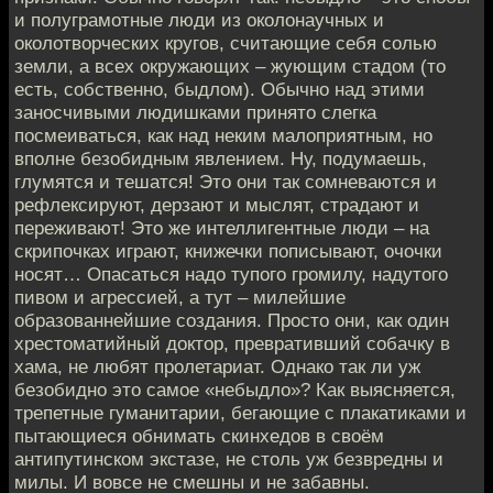
и полуграмотные люди из околонаучных и
околотворческих кругов, считающие себя солью
земли, а всех окружающих – жующим стадом (то
есть, собственно, быдлом). Обычно над этими
заносчивыми людишками принято слегка
посмеиваться, как над неким малоприятным, но
вполне безобидным явлением. Ну, подумаешь,
глумятся и тешатся! Это они так сомневаются и
рефлексируют, дерзают и мыслят, страдают и
переживают! Это же интеллигентные люди – на
скрипочках играют, книжечки пописывают, очочки
носят… Опасаться надо тупого громилу, надутого
пивом и агрессией, а тут – милейшие
образованнейшие создания. Просто они, как один
хрестоматийный доктор, превративший собачку в
хама, не любят пролетариат. Однако так ли уж
безобидно это самое «небыдло»? Как выясняется,
трепетные гуманитарии, бегающие с плакатиками и
пытающиеся обнимать скинхедов в своём
антипутинском экстазе, не столь уж безвредны и
милы. И вовсе не смешны и не забавны.