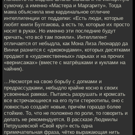
сумочку, а именно «Мастера и Маргариту». Тогда
мама объяснила мне кардинальное отличие
интеллигенции от подделки: «Есть люди, которые
любят книги Булгакова, а есть те, которые их просто
носят в руках. Но именно эти последние будут
кричать, что всё там поняли». Интеллигент
отличается от небыдла, как Мона Лиза Леонардо да
Винчи разнится с «джокондами», которых десятками
продают в «художественных» ларьках и на прочих
«вернисажах» (вместе с матрёшками и куклами на
чайник).
…Несмотря на свою борьбу с догмами и
предрассудками, небыдло крайне косно в своих
усвоенных рамках. Пытаясь разрушать и кромсать
все встречающиеся на его пути стереотипы, оно с
ловкостью создаёт новые, причём гораздо более
стойкие. То, что не положено по роли, то говорить и
делать не рекомендуется. В рассказе Людмилы
Петрушевской «Свой круг» есть одна
примечательная фраза, чётко выражающая нить