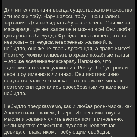
Для интеллигенции всегда существовало множество
этических табу. Нарушалось табу – начинались
терзания. Для небыдла табу – это ересь. Они же на
маскараде, где нет запретов и можно всё! Они любят
цитировать Зигмунда Фрейда, полагавшего, что все
неврозы – от неудовлетворённых желаний, а
небыдло, оно же не тварь дрожащая, а право имеет!
Поэтому можно танцевать в храме похабные танцы
– это же вселенная-маскарад. Напомню, что
«дерзкие интеллектуалки» из ‘Pussy Riot’ устроили
своё шоу именно в личинах. Они инстинктивно
почувствовали, что маска – это норма их мира и
поэтому они сделались своеобразным «знаменем»
небыдла.
Небыдло предсказуемо, как и любая роль-маска, как
Арлекин или, скажем, Пьеро. Их реплики, вкусы,
мысли и желания считываются почти мгновенно.
Если коротко стриженая, пухлая и неопрятная
девица с плакатиком, требующим свободы,