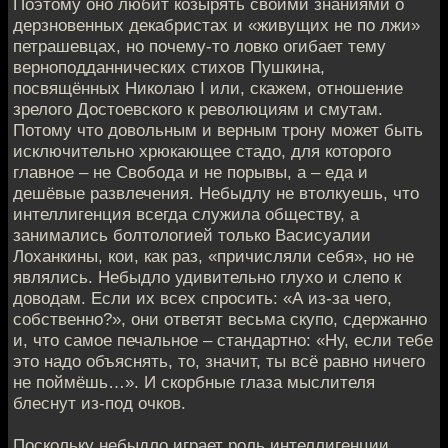
Поэтому оно любит козырять своими знаниями о
дерзновенных декабристах и «живущих не по лжи»
петрашевцах, но почему-то ловко огибает тему
верноподданнических стихов Пушкина,
посвящённых Николаю I или, скажем, отношение
зрелого Достоевского к революциям и смутам.
Потому что довольным и верным трону может быть
исключительно хрюкающее стадо, для которого
главное – не Свобода и не порывы, а – еда и
дешёвые развлечения. Небыдлу не втолкуешь, что
интеллигенция всегда служила обществу, а
занимались болтологией только Васисуалии
Лоханкины, кои, как раз, «причисляли себя», но не
являлись. Небыдло удивительно глухо и слепо к
доводам. Если их всех спросить: «А из-за чего,
собственно?», они ответят весьма скупо, сдержанно
и, что самое печальное – стандартно: «Ну, если тебе
это надо объяснять, то, значит, ты всё равно ничего
не поймёшь…». И скорбные глаза мыслителя
блеснут из-под очков.
Поскольку небыдло играет роль интеллигенции,