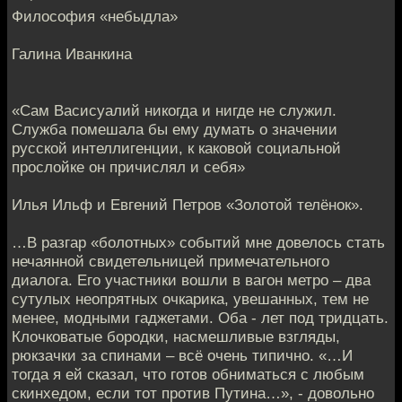
Философия «небыдла»
Галина Иванкина
«Сам Васисуалий никогда и нигде не служил.
Служба помешала бы ему думать о значении
русской интеллигенции, к каковой социальной
прослойке он причислял и себя»
Илья Ильф и Евгений Петров «Золотой телёнок».
…В разгар «болотных» событий мне довелось стать
нечаянной свидетельницей примечательного
диалога. Его участники вошли в вагон метро – два
сутулых неопрятных очкарика, увешанных, тем не
менее, модными гаджетами. Оба - лет под тридцать.
Клочковатые бородки, насмешливые взгляды,
рюкзачки за спинами – всё очень типично. «…И
тогда я ей сказал, что готов обниматься с любым
скинхедом, если тот против Путина…», - довольно