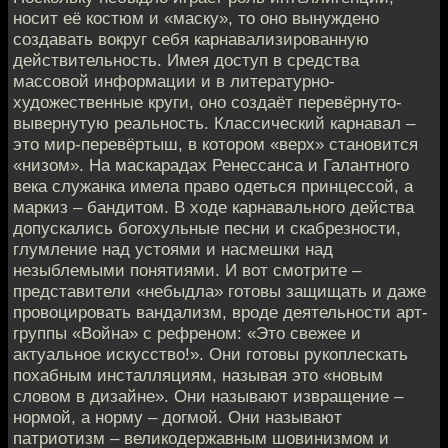
носит её костюм и «маску», то оно вынуждено
создавать вокруг себя карнавализированную
действительность. Имея доступ в средства
массовой информации и в литературно-
художественные круги, оно создаёт перевёрнуто-
вывернутую реальность. Классический карнавал –
это мир-перевёртыш, в котором «верх» становится
«низом». На маскарадах Ренессанса и Галантного
века служанка имела право одеться принцессой, а
маркиз – бандитом. В ходе карнавального действа
допускались богохульные песни и скабрезности,
глумление над устоями и насмешки над
незыблемыми понятиями. И вот смотрите –
представители «небыдла» готовы защищать и даже
провоцировать вандализм, вроде деятельности арт-
группы «Война» с рефреном: «Это свежее и
актуальное искусство!». Они готовы рукоплескать
похабным инсталляциям, называя это «новым
словом в дизайне». Они называют извращение –
нормой, а норму – догмой. Они называют
патриотизм – великодержавным шовинизмом и