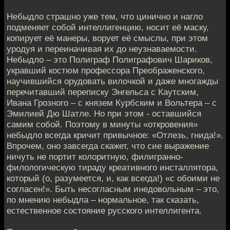
Небыдло страшно уже тем, что цинично и нагло
подменяет собой интеллигенцию, носит её маску,
копирует её манеры, ворует её смыслы, при этом
уродуя и переиначивая их до неузнаваемости.
Небыдло – это Полиграф Полиграфович Шариков,
укравший костюм профессора Преображенского,
научившийся орудовать вилочкой и даже многажды
перечитавший переписку Энгельса с Каутским,
Ивана Грозного – с князем Курбским и Вольтера – с
Эмилией Дю Шатле. Но при этом - оставшийся
самим собой. Поэтому в минуты «откровения»
небыдло всегда кричит привычное: «Отлезь, гнида!».
Впрочем, оно завсегда скажет, что сие выражение
ничуть не портит колоритную, филигранно-
филологическую тираду креативного инсталлятора,
который (о, разумеется, и, как всегда!) «с обоими не
согласен!». Быть несогласным инедовольным – это,
по мнению небыдла – нормальное, так сказать,
естественное состояние русского интеллигента.