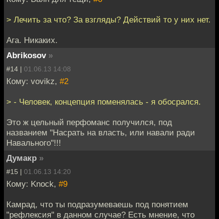
> Лечить за что? За взгляды? Действий то у них нет.
Ага. Никаких.
Abrikosov
»
#14 |
01.06.13 14:08
Кому: vovikz,
#2
> - Человек, концепция поменялась - я обосрался.
Это ж цельный перфоманс получился, под
названием "Насрать на власть, или навали ради
Навального"!!!
Думакр
»
#15 |
01.06.13 14:20
Кому: Knock,
#9
Камрад, что ты подразумеваешь под понятием
"рефлексия" в данном случае? Есть мнение, что