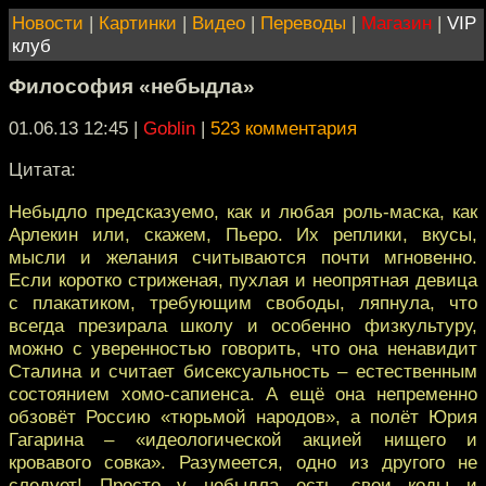
Новости
|
Картинки
|
Видео
|
Переводы
|
Магазин
|
VIP
клуб
Философия «небыдла»
01.06.13 12:45
|
Goblin
|
523 комментария
Цитата:
Небыдло предсказуемо, как и любая роль-маска, как
Арлекин или, скажем, Пьеро. Их реплики, вкусы,
мысли и желания считываются почти мгновенно.
Если коротко стриженая, пухлая и неопрятная девица
с плакатиком, требующим свободы, ляпнула, что
всегда презирала школу и особенно физкультуру,
можно с уверенностью говорить, что она ненавидит
Сталина и считает бисексуальность – естественным
состоянием хомо-сапиенса. А ещё она непременно
обзовёт Россию «тюрьмой народов», а полёт Юрия
Гагарина – «идеологической акцией нищего и
кровавого совка». Разумеется, одно из другого не
следует! Просто у небыдла есть свои коды и