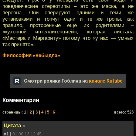
поведенческие стереотипы – это же маска, а не
персона. Они оперируют одними и теми же
установками и топчут одни и те же тропы, как
правило, проторенные ещё их родителями –
«кухонной интеллигенцией», которая листала
«Мастера и Маргариту» потому что «у нас — умных
так принято».
Философия «небыдла»
Смотри ролики Гоблина на
канале Rutube
Комментарии
cтраницы: 1 |
2
|
3
|
4
|
5
|
6
всего: 523
Цитата
»
#1 |
01.06.13 12:45