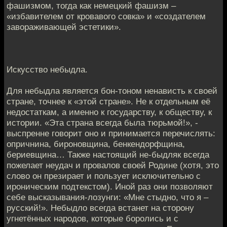
фашизмом, тогда как немецкий фашизм –
«избавителем от кровавого совка» и «создателем
завораживающей эстетики».
Искусство небыдла.
Для небыдла является бон-тоном ненависть к своей
стране, точнее к «этой стране». Не к отдельным её
недостаткам, а именно к государству, к обществу, к
истории. «Эта страна всегда была тюрьмой!», -
выспренне говорит оно и принимается перечислять:
опричнина, бироновщина, бенкендорфщина,
бериевщина… Также настоящий не-быдляк всегда
пожелает неудач и провалов своей Родине (хотя, это
слово он презирает и пользует исключительно с
ироническим подтекстом). Иной раз они позволяют
себе высказывания-лозунги: «Мне стыдно, что я –
русский!». Небыдло всегда встанет на сторону
угнетённых народов, которые боролись и с