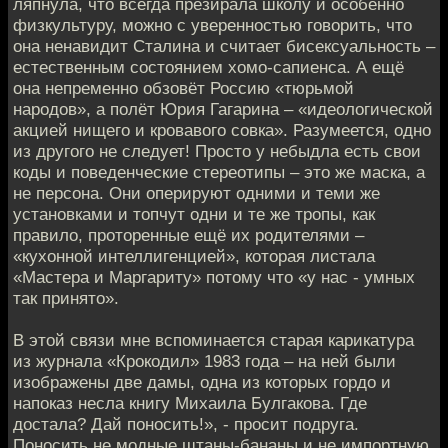
ляпнула, что всегда презирала школу и особенно
физкультуру, можно с уверенностью говорить, что
она ненавидит Сталина и считает бисексуальность –
естественным состоянием хомо-сапиенса. А ещё
она непременно обзовёт Россию «тюрьмой
народов», а полёт Юрия Гагарина – «идеологической
акцией нищего и кровавого совка». Разумеется, одно
из другого не следует! Просто у небыдла есть свои
коды и поведенческие стереотипы – это же маска, а
не персона. Они оперируют одними и теми же
установками и топчут одни и те же тропы, как
правило, проторенные ещё их родителями –
«кухонной интеллигенцией», которая листала
«Мастера и Маргариту» потому что «у нас - умных
так принято».
В этой связи мне вспоминается старая карикатура
из журнала «Крокодил» 1983 года – на ней были
изображены две дамы, одна из которых гордо и
напоказ несла книгу Михаила Булгакова. Где
достала? Дай поносить!», - просит подруга.
Поносить не модные штаны-бананы и не импортную