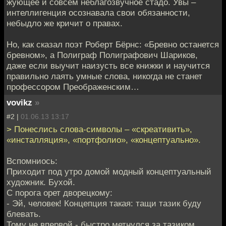
жующее и совсем неблагозвучное стадо. Увы –
интеллигенция осознавала свои обязанности,
небыдло же кричит о правах.
Но, как сказал поэт Роберт Бёрнс: «Бревно останется
бревном», а Полиграф Полиграфович Шариков,
даже если выучит наизусть все книжки и научится
правильно лаять умные слова, никогда не станет
профессором Преображенским…
vovikz
»
#2 |
01.06.13 13:17
> Понеслись слова-символы – «скреативить»,
«инсталляция», «портфолио», «концептуально».
Вспомниось:
Приходит под утро домой модный концептуальный
художник. Бухой.
С порога орет дворецкому:
- Эй, человек! Концепция такая: тащи тазик буду
блевать.
Тому не впервой - быстро метнулся за тазиком.