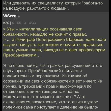
Или доверить их специалисту, который "работа-то
на воздухе, работа-то с людьми".
WSerg
»
#20 |
01.06.13 14:33
> Увы – интеллигенция осознавала свои
обязанности, небыдло же кричит о правах.
> ... а Полиграф Полиграфович Шариков, даже если
выучит наизусть все книжки и научится правильно
лаять умные слова, никогда не станет профессором
Преображенским…
Я не очень пойму, как в рамках рассуждений этого
опуса проф. Преображенский считается
положительным персонажем. Из книжки об
осознании им своих обязанностей я вот ничего не
помню, а требований прав и высокомерия по
отношению к нижестоящим там полно.
Может ли кто этот момент пояснить? А то
складывается впечатление, что тетенька в угаре
полемики сама приступает к делению на быдло-