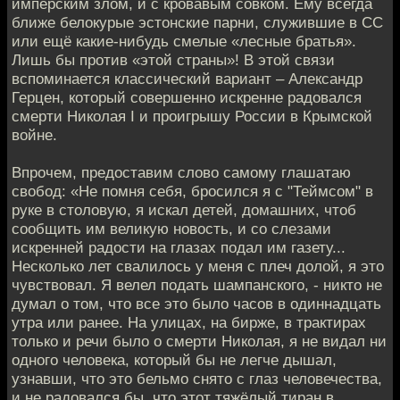
имперским злом, и с кровавым совком. Ему всегда
ближе белокурые эстонские парни, служившие в СС
или ещё какие-нибудь смелые «лесные братья».
Лишь бы против «этой страны»! В этой связи
вспоминается классический вариант – Александр
Герцен, который совершенно искренне радовался
смерти Николая I и проигрышу России в Крымской
войне.
Впрочем, предоставим слово самому глашатаю
свобод: «He помня себя, бросился я с "Теймсом" в
руке в столовую, я искал детей, домашних, чтоб
сообщить им великую новость, и со слезами
искренней радости на глазах подал им газету...
Несколько лет свалилось у меня с плеч долой, я это
чувствовал. Я велел подать шампанского, - никто не
думал о том, что все это было часов в одиннадцать
утра или ранее. На улицах, на бирже, в трактирах
только и речи было о смерти Николая, я не видал ни
одного человека, который бы не легче дышал,
узнавши, что это бельмо снято с глаз человечества,
и не радовался бы, что этот тяжёлый тиран в