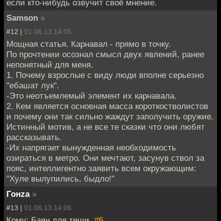
если кто-нибудь озвучит своё мнение.
Samson
»
#12 |
01.06.13 14:05
Мощная статья. Карнавал - прямо в точку.
По прочтении осознал смысл двух явлений, ранее
непонятный для меня.
1. Почему взрослые с виду люди вполне серьезно
"ебашат лук".
-Это неотъемлемый элемент их карнавала.
2. Кем является основная масса короткостволистов
и почему они так сильно жаждут заполучить оружие.
Истинный мотив, а не все те сказки что они любят
рассказывать.
-Их напрягает вынужденная необходимость
озираться в метро. Они мечтают, засунув ствол за
пояс, интеллигентно заявить всем окружающим:
"Хуле вылупились, быдло!"
Гонzа
»
#13 |
01.06.13 14:06
Кому: Баян для тещи,
#6