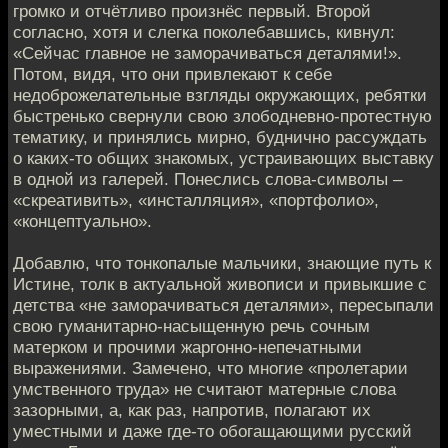
громко и отчётливо произнёс первый. Второй
согласно, хотя и слегка поколебавшись, кивнул:
«Сейчас главное не заморачиваться деталями!».
Потом, видя, что они привлекают к себе
недоброжелательные взгляды окружающих, ребятки
быстренько свернули свою злободневно-протестную
тематику, и принялись мирно, буднично рассуждать
о каких-то общих знакомых, устраивающих выставку
в одной из галерей. Понеслись слова-символы –
«скреативить», «инсталляция», «портфолио»,
«концептуально».
Добавлю, что тонкопалые мальчики, знающие путь к
Истине, толк в актуальной живописи и привыкшие с
детства «не заморачиваться деталями», пересыпали
свою гуманитарно-насыщенную речь сочным
матерком и прочими жаргонно-непечатными
выражениями. Замечено, что многие «пролетарии
умственного труда» не считают матерные слова
зазорными, а, как раз, напротив, полагают их
уместными и даже где-то обогащающими русский