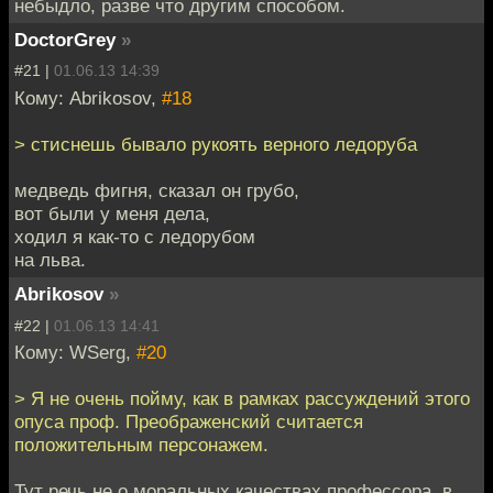
небыдло, разве что другим способом.
DoctorGrey
»
#21 |
01.06.13 14:39
Кому: Abrikosov,
#18
> стиснешь бывало рукоять верного ледоруба
медведь фигня, сказал он грубо,
вот были у меня дела,
ходил я как-то с ледорубом
на льва.
Abrikosov
»
#22 |
01.06.13 14:41
Кому: WSerg,
#20
> Я не очень пойму, как в рамках рассуждений этого
опуса проф. Преображенский считается
положительным персонажем.
Тут речь не о моральных качествах профессора, в