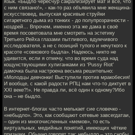
язык. «Быдло чересчур сакрализирует мат и всё, что
с ним связано!», - как-то раз объявила мне женщина-
искусствовед, выпуская красивые струйки
сигаретного дыма из тонких - до полупрозрачности -
ноздрей… Впрочем, именно эта же дама в своё
время посоветовала мне смотреть на эстетику
Третьего Рейха глазами пытливого, вдумчивого
исследователя, а не с позиций тупого и нечуткого к
красоте «совкового быдла». Надеюсь, никто не
удивится, если я отмечу, что во время суда над
кощунствующими хулиганками из ‘Pussy Riot’
дамочка была настроена весьма решительно:
«Молодцы девчонки! Выступили против мракобесия!
И вообще, с какой радости РПЦ нам что-то диктует в
XXI веке?!». Не правда ли, всё один к одному?Ибо
она – не быдло.
В интернет-блогах часто мелькает сие словечко -
«небыдло». Это, как сообщают сетевые завсегдатаи,
– один из многочисленных «мемов», то есть
виртуальных, медийных понятий, имеющих чёткие
признаки. Обычно говорят так: небыдло – это снобы