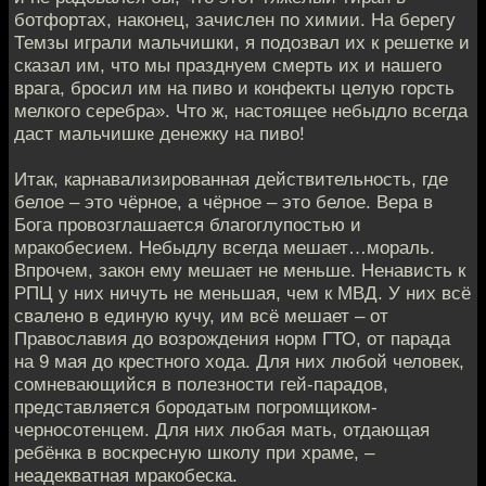
ботфортах, наконец, зачислен по химии. На берегу
Темзы играли мальчишки, я подозвал их к решетке и
сказал им, что мы празднуем смерть их и нашего
врага, бросил им на пиво и конфекты целую горсть
мелкого серебра». Что ж, настоящее небыдло всегда
даст мальчишке денежку на пиво!
Итак, карнавализированная действительность, где
белое – это чёрное, а чёрное – это белое. Вера в
Бога провозглашается благоглупостью и
мракобесием. Небыдлу всегда мешает…мораль.
Впрочем, закон ему мешает не меньше. Ненависть к
РПЦ у них ничуть не меньшая, чем к МВД. У них всё
свалено в единую кучу, им всё мешает – от
Православия до возрождения норм ГТО, от парада
на 9 мая до крестного хода. Для них любой человек,
сомневающийся в полезности гей-парадов,
представляется бородатым погромщиком-
черносотенцем. Для них любая мать, отдающая
ребёнка в воскресную школу при храме, –
неадекватная мракобеска.