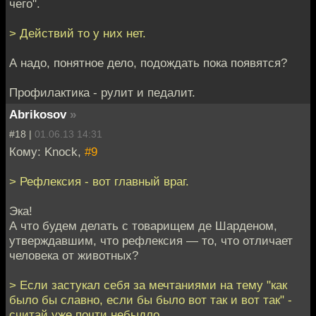
чего".
> Действий то у них нет.
А надо, понятное дело, подождать пока появятся?
Профилактика - рулит и педалит.
Abrikosov
»
#18 |
01.06.13 14:31
Кому: Knock,
#9
> Рефлексия - вот главный враг.
Эка!
А что будем делать с товарищем де Шарденом,
утверждавшим, что рефлексия — то, что отличает
человека от животных?
> Если застукал себя за мечтаниями на тему "как
было бы славно, если бы было вот так и вот так" -
считай уже почти небыдло,