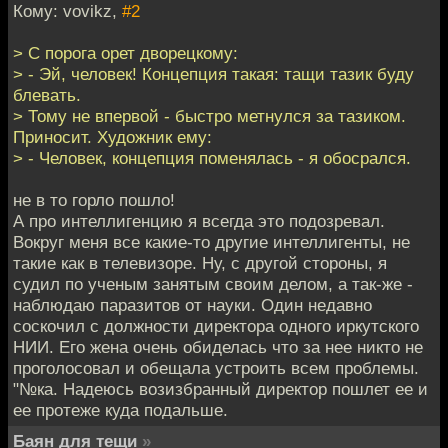
Кому: vovikz,
#2
> С порога орет дворецкому:
> - Эй, человек! Концепция такая: тащи тазик буду
блевать.
> Тому не впервой - быстро метнулся за тазиком.
Приносит. Художник ему:
> - Человек, концепция поменялась - я обосрался.
не в то горло пошло!
А про интеллигенцию я всегда это подозревал.
Вокруг меня все какие-то другие интеллигенты, не
такие как в телевизоре. Ну, с другой стороны, я
судил по ученым занятым своим делом, а так-же -
наблюдаю паразитов от науки. Один недавно
соскочил с должности директора одного иркутского
НИИ. Его жена очень обиделась что за нее никто не
проголосовал и обещала устроить всем проблемы.
"№ка. Надеюсь возизбранный директор пошлет ее и
ее протеже куда подальше.
Баян для тещи
»