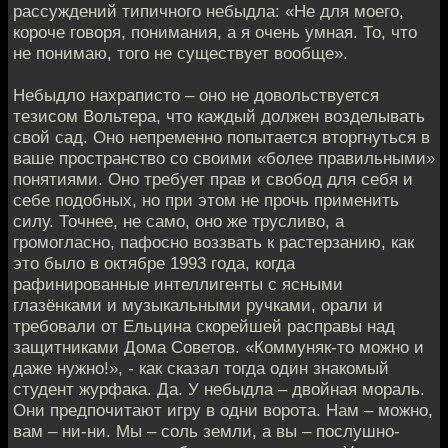
рассуждений типичного небыдла: «Не для моего,
короче говоря, понимания, а я очень умная. То, что
не понимаю, того не существует вообще».
Небыдло нахраписто – оно не довольствуется
тезисом Вольтера, что каждый должен возделывать
свой сад. Оно непременно попытается вторгнуться в
ваше пространство со своими «более правильными»
понятиями. Оно требует прав и свобод для себя и
себе подобных, но при этом не прочь применить
силу. Точнее, не само, оно же трусливо, а
громогласно, пафосно воззвать к растерзанию, как
это было в октябре 1993 года, когда
рафинированные интеллигенты с ясными
глазёнками и музыкальными ручками, орали и
требовали от Ельцина скорейшей расправы над
защитниками Дома Советов. «Коммуняк-то можно и
даже нужно!», - как сказал тогда один знакомый
студент журфака. Да. У небыдла – двойная мораль.
Они предпочитают игру в одни ворота. Нам – можно,
вам – ни-ни. Мы – соль земли, а вы – послушно-