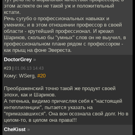
этом аспекте он не такой уж и положительный
кстати.
Речь сугубо о профессиональных навыках и
умениях, и в этом отношении профессор в своей
области - крутейший профессионал. И креакл
Шариков, сколько бы "умных" слов он не выучил, в
профессиональном плане рядом с профессором -
как прыщ на фоне Эвереста.
DoctorGrey
»
#23 |
01.06.13 14:43
Кому: WSerg,
#20
Преображенский точно такой же продукт своей
эпохи, как и Шариков.
А тетенька, видимо причисляя себя к "настоящей
интеллигенции", пытается указать на
"примазавшихся". Она вон осознала свой долг. Но в
целом-то, в целом она права!!!
CheKisst
»