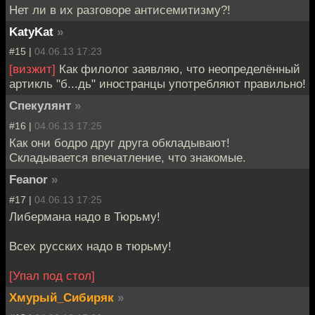
Нет ли в их разговоре антисемитизму?!
KatyKat
»
#15 |
04.06.13 17:23
[визжит]
Как филолог заявляю, что неопределённый
артикль "б...дь" иностранцы употребляют правильно!
Спекулянт
»
#16 |
04.06.13 17:25
Как они бодро друг друга обкладывают!
Складывается впечатление, что знакомые.
Feanor
»
#17 |
04.06.13 17:25
Либермана надо в Тюрьму!
Всех русских надо в тюрьму!
[Упал под стол]
Хмурый_Сибиряк
»