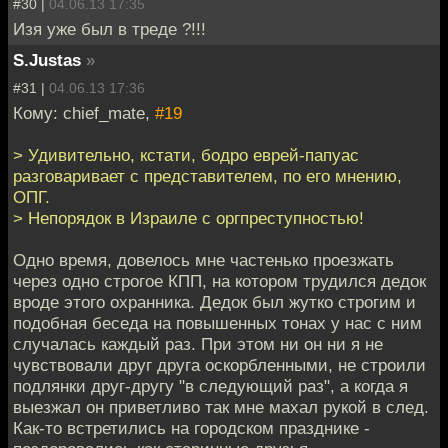
#30 |
04.06.13 17:35
Изя уже был в треде ?!!!
S.Justas
»
#31 |
04.06.13 17:36
Кому: chief_mate,
#19
> Удивительно, кстати, бодро еврей-папуас
разговаривает с представителем, по его мнению,
ОПГ.
> Непорядок в Израиле с оргпреступностью!
Одно время, довелось мне частенько проезжать
через одно строгое КПП, на котором трудился дедок
вроде этого охранника. Дедок был жутко строгим и
подобная беседа на повышенных тонах у нас с ним
случалась каждый раз. При этом ни он ни я не
чувствовали друг друга оскорбленными, не строили
подлянки друг-другу "в следующий раз", а когда я
выезжал он приветливо так мне махал рукой в след.
Как-то встретились на городском празднике -