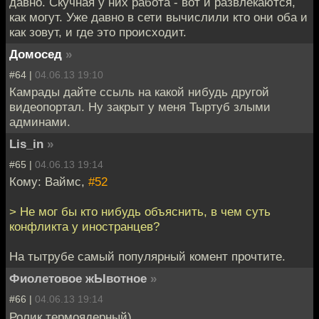
давно. Скучная у них работа - вот и развлекаются,
как могут. Уже давно в сети вычислили кто они оба и
как зовут, и где это происходит.
Домосед
»
#64 |
04.06.13 19:10
Камрады дайте ссыль на какой нибудь другой
видеопортал. Ну закрыт у меня Тыртуб злыми
админами.
Lis_in
»
#65 |
04.06.13 19:14
Кому: Ваймс,
#52
> Не мог бы кто нибудь объяснить, в чем суть
конфликта у иностранцев?
На тытрубе самый популярный комент прочтите.
Фиолетовое жЫвотное
»
#66 |
04.06.13 19:14
Ролик термоядерный)