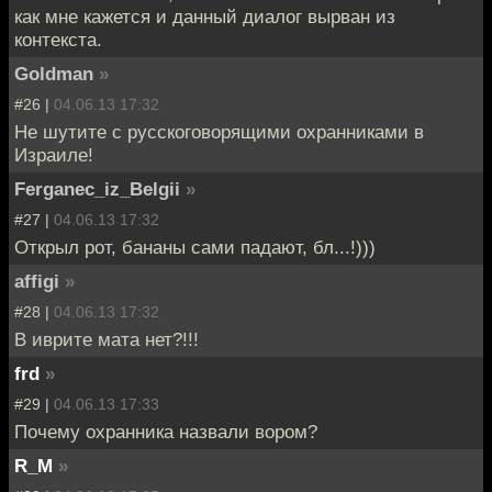
как мне кажется и данный диалог вырван из
контекста.
Goldman
»
#26 |
04.06.13 17:32
Не шутите с русскоговорящими охранниками в
Израиле!
Ferganec_iz_Belgii
»
#27 |
04.06.13 17:32
Открыл рот, бананы сами падают, бл...!)))
affigi
»
#28 |
04.06.13 17:32
В иврите мата нет?!!!
frd
»
#29 |
04.06.13 17:33
Почему охранника назвали вором?
R_M
»