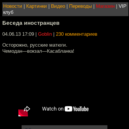
Новости
|
Картинки
|
Видео
|
Переводы
|
Магазин
|
VIP
клуб
Беседа иностранцев
04.06.13 17:09
|
Goblin
|
230 комментариев
Осторожно, русские матюги.
Чемодан—вокзал—Касабланка!