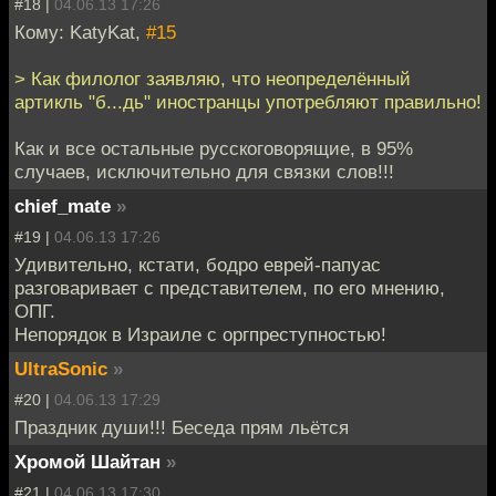
#18 |
04.06.13 17:26
Кому: KatyKat,
#15
> Как филолог заявляю, что неопределённый
артикль "б...дь" иностранцы употребляют правильно!
Как и все остальные русскоговорящие, в 95%
случаев, исключительно для связки слов!!!
chief_mate
»
#19 |
04.06.13 17:26
Удивительно, кстати, бодро еврей-папуас
разговаривает с представителем, по его мнению,
ОПГ.
Непорядок в Израиле с оргпреступностью!
UltraSonic
»
#20 |
04.06.13 17:29
Праздник души!!! Беседа прям льётся
Хромой Шайтан
»
#21 |
04.06.13 17:30