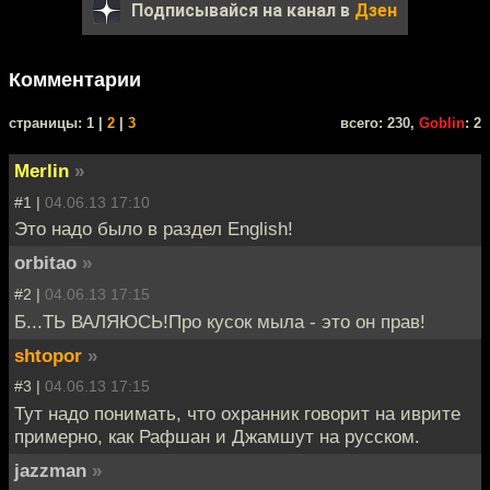
Подписывайся на канал в
Дзен
Комментарии
cтраницы: 1 |
2
|
3
всего: 230,
Goblin
: 2
Merlin
»
#1 |
04.06.13 17:10
Это надо было в раздел English!
orbitao
»
#2 |
04.06.13 17:15
Б...ТЬ ВАЛЯЮСЬ!Про кусок мыла - это он прав!
shtopor
»
#3 |
04.06.13 17:15
Тут надо понимать, что охранник говорит на иврите
примерно, как Рафшан и Джамшут на русском.
jazzman
»