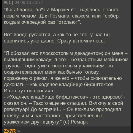
#81 |
04.06.13 20:27
"Касабланка, бл*ть! Маракеш!" - надеюсь, станет
новым мемом. Для Гозмана, скажем, или Гербер,
когда в очередной раз "отольют".
Вот вроде ругаются, а как-то не зло, у нас бы
сцепились уже давно. Сразу вспомнилось:
"Я обозвал его плоскостопым декадентом; он меня –
вылинявшим какаду; я его – безработным мойщиком
трупов. Тогда, уже с некоторым уважением, он
охарактеризовал меня как бычью голову,
пораженную раком, я же его – чтобы окончательно
доконать – как ходячее кладбище бифштексов.
И вот тут он просиял.
- «Ходячее кладбище бифштексов» - это здорово! -
сказал он. – Такого еще не слышал. Включу в свой
репертуар! До встречи!.. – Он вежливо приподнял
шляпу, и мы расстались, преисполненные
уважением друг к другу." (с) Ремарк
Zx7R
»