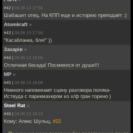
#42 |
04.06.13 17:56
Шабашит отец. На КПП еще и историю преподаёт :)
Atomkraft
»
#43 |
04.06.13 17:56
"Касабланка, бля!" ))
Захарiв
»
#44 |
04.06.13 18:06
Отличная беседа! Посмеялся от души!!!
MP
»
#45 |
04.06.13 18:06
Немного напоминает сцену разговора поляка-
Иствуда с парикмахером из х/ф гран торино )
Steel Rat
»
#46 |
04.06.13 18:10
Кому: Алекс Шульц,
#22