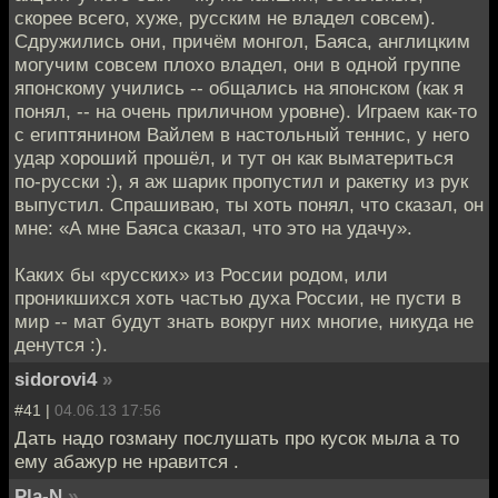
скорее всего, хуже, русским не владел совсем).
Сдружились они, причём монгол, Баяса, англицким
могучим совсем плохо владел, они в одной группе
японскому учились -- общались на японском (как я
понял, -- на очень приличном уровне). Играем как-то
с египтянином Вайлем в настольный теннис, у него
удар хороший прошёл, и тут он как выматериться
по-русски :), я аж шарик пропустил и ракетку из рук
выпустил. Спрашиваю, ты хоть понял, что сказал, он
мне: «А мне Баяса сказал, что это на удачу».
Каких бы «русских» из России родом, или
проникшихся хоть частью духа России, не пусти в
мир -- мат будут знать вокруг них многие, никуда не
денутся :).
sidorovi4
»
#41 |
04.06.13 17:56
Дать надо гозману послушать про кусок мыла а то
ему абажур не нравится .
Pla-N
»