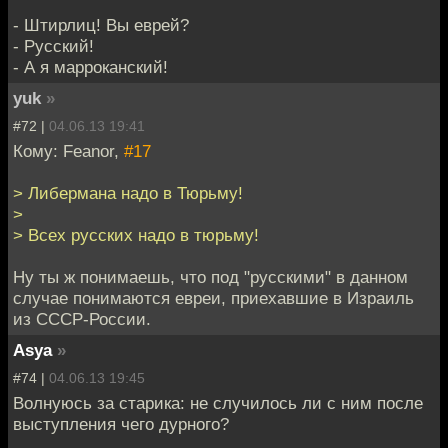
- Штирлиц! Вы еврей?
- Русский!
- А я марроканский!
yuk
»
#72 |
04.06.13 19:41
Кому: Feanor,
#17
> Либермана надо в Тюрьму!
>
> Всех русских надо в тюрьму!
Ну ты ж понимаешь, что под "русскими" в данном
случае понимаются евреи, приехавшие в Израиль
из СССР-России.
Asya
»
#74 |
04.06.13 19:45
Волнуюсь за старика: не случилось ли с ним после
выступления чего дурного?