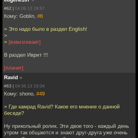
#62 |
04.06.13 18:57
Кому: Goblin,
#6
> Это надо было в раздел English!
>
>
[взвизгивает]
В раздел Иврит !!!
[плачет]
Ravid
»
#63 |
04.06.13 19:04
Кому: shono,
#49
> Где камрад Ravid? Какое его мнение о данной
беседе?
Ну прикольный ролик. Эти двое того - каждый день
утром так общаются и знают друг-друга уже очень