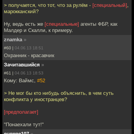
> получается, что тот, что за рулём -
[специальный]
,
марокканский?
Ну, ведь есть же
[специальные]
агенты ФБР, как
Малдер и Скалли, к примеру.
znamka
»
#60 |
04.06.13 18:51
Охранник - красавчик
Зачитавшийся
»
#61 |
04.06.13 18:53
Кому: Ваймс,
#52
> Не мог бы кто нибудь объяснить, в чем суть
конфликта у иностранцев?
[предполагает]
"Понаехали тут!"
eugene107
»