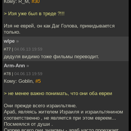
Кому: R_M,
#30
> Изя уже был в треде ?!!!
Изя не еврей, он как Даг Голова, прикидывается
только.
wlpe
»
#77 |
04.06.13 19:59
дедуля видимо тоже фильмы переводит.
Arm-Ann
»
#78 |
04.06.13 19:59
Кому: Goblin,
#5
> не менее важно понимать, что они оба евреи
Они прежде всего израильтяне.
Араб, являясь жителем Израиля и израильтянином
соответственно , не является при этом евреем...
Посмеялся от души .
Скорее всего они знакомы - араб часто проезжает