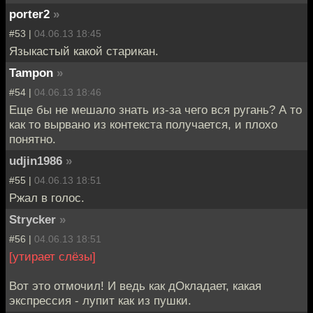
porter2
»
#53 |
04.06.13 18:45
Языкастый какой старикан.
Tampon
»
#54 |
04.06.13 18:46
Еще бы не мешало знать из-за чего вся ругань? А то
как то вырвано из контекста получается, и плохо
понятно.
udjin1986
»
#55 |
04.06.13 18:51
Ржал в голос.
Strycker
»
#56 |
04.06.13 18:51
[утирает слёзы]
Вот это отмочил! И ведь как дОкладает, какая
экспрессия - лупит как из пушки.