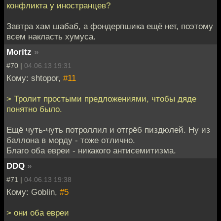
конфликта у иностранцев?
Завтра хам шабаб, а фондерпшика ещё нет, поэтому
всем накласть хумуса.
Moritz
»
#70 |
04.06.13 19:31
Кому: shtopor,
#11
> Тролит простыми предложениями, чтобы дяде
понятно было.
Ещё чуть-чуть потроллил и отгрёб пиздюлей. Ну из
баллона в морду - тоже отлично.
Благо оба евреи - никакого антисемитизма.
DDQ
»
#71 |
04.06.13 19:38
Кому: Goblin,
#5
> они оба евреи