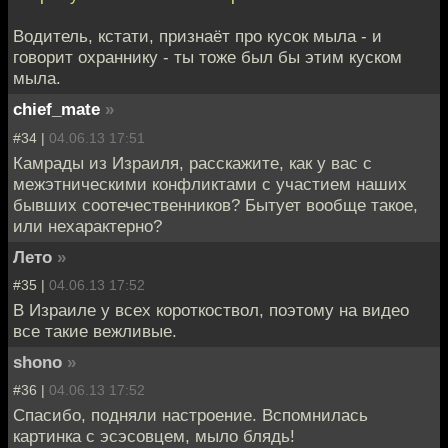
Водитель, кстати, признаёт про кусок мыла - и
говорит охраннику - ты тоже был бы этим куском
мыла.
chief_mate
»
#34 |
04.06.13 17:51
Камрады из Израиля, расскажите, как у вас с
межэтническими конфликтами с участием наших
бывших соотечественников? Бытует вообще такое,
или нехарактерно?
Лето
»
#35 |
04.06.13 17:52
В Израиле у всех короткоствол, поэтому на видео
все такие вежливые.
shono
»
#36 |
04.06.13 17:52
Спасибо, подняли настроение. Вспомнилась
картинка с эсэсовцем, мыло блядь!