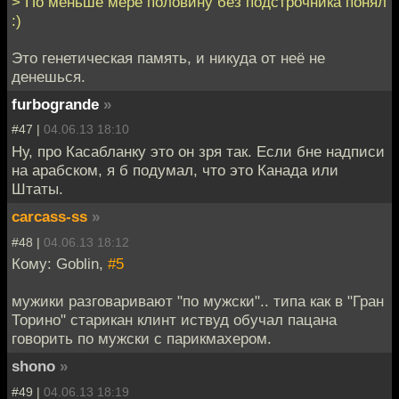
> По меньше мере половину без подстрочника понял
:)
Это генетическая память, и никуда от неё не
денешься.
furbogrande
»
#47 |
04.06.13 18:10
Ну, про Касабланку это он зря так. Если бне надписи
на арабском, я б подумал, что это Канада или
Штаты.
carcass-ss
»
#48 |
04.06.13 18:12
Кому: Goblin,
#5
мужики разговаривают "по мужски".. типа как в "Гран
Торино" старикан клинт иствуд обучал пацана
говорить по мужски с парикмахером.
shono
»
#49 |
04.06.13 18:19