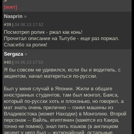
>
[воет]
Nasprin
»
#39 |
04.06.13 17:52
Посмотрел ролик - ржал как конь!
Прочитал описание на Тытубе - еще раз поржал.
Спасибо за ролик!
Sergaza
»
#40 |
04.06.13 17:53
Я бы совсем не удивился, если бы и водитель, с
акцентом, начал материться по-русски.
Был у меня случай в Японии. Жили в общаге
иностранных студентов, там был монгол, Баяса,
который по-русски хоть и плохонько, но говорил, а
мат знать очень прилично -- гонял машины из
Владивостока (может Находки) в Монголию. Второй
персонаж -- Вайль, египтянин (кажется из Каира,
точно не помню), знал пять языков (в англицком
акцент у него был -- жуткочайший, остальные,