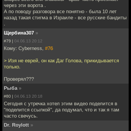
через эти ворота .
А по поводу разговора все понятно - была 10 лет
назад такая стигма в Израиле - все русские бандиты
.
Щербина307
»
#79 |
04.06.13 20:12
Кому: Cyberness,
#76
> Изя не еврей, он как Даг Голова, прикидывается
только.
Проверял???
Рыбa
»
#80 |
04.06.13 20:18
Сегодня с утречка хотел этим видео поделится в
"поделится ссылкой", да подумал, что и так я там
часто свечусь.
Dr. Roylott
»