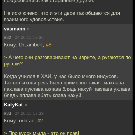
поздоровались как старинные друзья.
Не исключено, что и эти двое так общаются для
взаимного удовольствия.
vasmann
»
#32 |
04.06.13 17:36
Кому: DrLambert,
#8
> А чего они разговаривают на иврите, а ругаются по
русски?
Когда учился в ХАИ, у нас было много индусов.
Так вот ихняя речь была примерно такая: махлава
пахлава пуклава аклава блядь нахуй паклава ухлава
блядь аплава ебать клава нахуй.
KatyKat
»
#33 |
04.06.13 17:39
Кому: orbitao,
#2
> Про кусок мыла - это он прав!