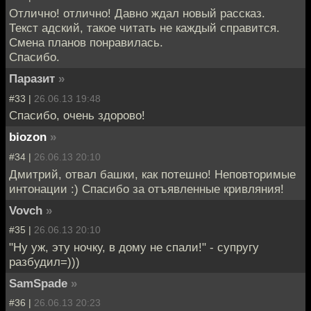
Отлично! отлично! Давно ждал новый рассказ.
Текст адский, такое читать не каждый справится.
Смена планов понравилась.
Спасибо.
Паразит
»
#33 |
26.06.13 19:48
Спасибо, очень здорово!
biozon
»
#34 |
26.06.13 20:10
Дмитрий, отвал башки, как потешно! Неповторимые
интонации :) Спасибо за отъявленные кривляния!
Vovch
»
#35 |
26.06.13 20:10
"Ну уж, эту ночку, в дому не спали!" - супругу
разбудил=)))
SamSpade
»
#36 |
26.06.13 20:23