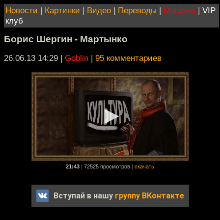
Новости
|
Картинки
|
Видео
|
Переводы
|
Магазин
|
VIP
клуб
Борис Шергин - Мартынко
26.06.13 14:29
|
Goblin
|
95 комментариев
21:43
|
72525 просмотров
|
скачать
Вступай в нашу
группу ВКонтакте