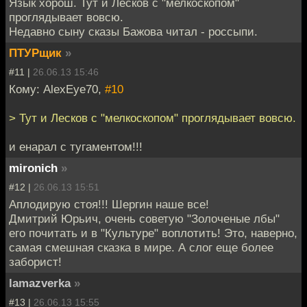
Язык хорош. Тут и Лесков с "мелкоскопом"
проглядывает вовсю.
Недавно сыну сказы Бажова читал - россыпи.
ПТУРщик
»
#11 |
26.06.13 15:46
Кому: AlexEye70,
#10
> Тут и Лесков с "мелкоскопом" проглядывает вовсю.
и енарал с тугаментом!!!
mironich
»
#12 |
26.06.13 15:51
Аплодирую стоя!!! Шергин наше все!
Дмитрий Юрьич, очень советую "Золоченые лбы"
его почитать и в "Культуре" воплотить! Это, наверно,
самая смешная сказка в мире. А слог еще более
заборист!
lamazverka
»
#13 |
26.06.13 15:55