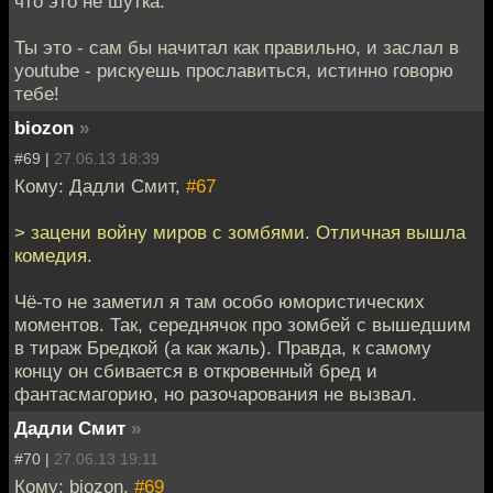
что это не шутка.
Ты это - сам бы начитал как правильно, и заслал в
youtube - рискуешь прославиться, истинно говорю
тебе!
biozon
»
#69 |
27.06.13 18:39
Кому: Дадли Смит,
#67
> зацени войну миров с зомбями. Отличная вышла
комедия.
Чё-то не заметил я там особо юмористических
моментов. Так, середнячок про зомбей с вышедшим
в тираж Бредкой (а как жаль). Правда, к самому
концу он сбивается в откровенный бред и
фантасмагорию, но разочарования не вызвал.
Дадли Смит
»
#70 |
27.06.13 19:11
Кому: biozon,
#69