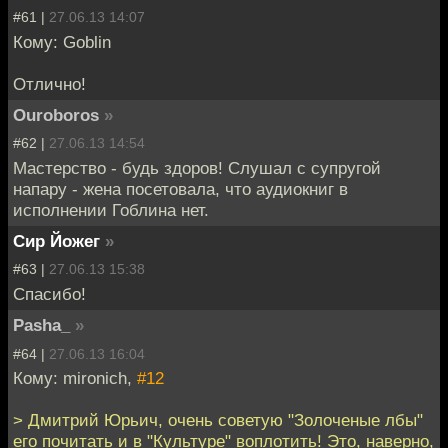
#61 |
27.06.13 14:07
Кому: Goblin
Отлично!
Ouroboros
»
#62 |
27.06.13 14:54
Мастерство - будь здоров! Слушал с супругой
напару - жена посетовала, что аудиокниг в
исполнении Гоблина нет.
Сир Йожег
»
#63 |
27.06.13 15:38
Спасибо!
Pasha_
»
#64 |
27.06.13 16:04
Кому: mironich,
#12
> Дмитрий Юрьич, очень советую "Золоченые лбы"
его почитать и в "Культуре" воплотить! Это, наверно,