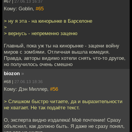
#67 |
27.06.13 16:37
Кому: Goblin,
#65
> ну я эта - на кинорынке в Барселоне
>
> вернусь - непременно заценю
Главный, пока уж ты на кинорынке - зацени войну
миров с зомбями. Отличная вышла комедия.
Правда, авторы видимо хотели снять что-то другое,
но получилось очень смешно
biozon
»
#68 |
27.06.13 18:36
Кому: Дэн Миллер,
#56
> Слишком быстро читаете, да и выразительности
не хватает. Не так подаёте текст.
О, эксперта видно издалека! Моё почтение! Сразу
объяснил, как должно быть. Я даже не сразу понял,