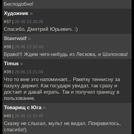
Бесподобно!
Художник
»
#37 |
26.06.13 20:26
Спасибо, Дмитрий Юрьевич. :)
Stavrwolf
»
#38 |
26.06.13 20:43
Браво!!! Ждем чего-нибудь из Лескова, и Шолохова!
Timus
»
#39 |
26.06.13 21:04
Что то мне это напоминает... Ракетку теннисну за
пазуху держит. Как государя увидат, так сразу и
достает и давай играть. Так и получил границу в
пользование.
Товарищ с Юга
»
#40 |
26.06.13 22:45
Сказку не слыхал, мульт не видал. Понравилось,
спасибо!)