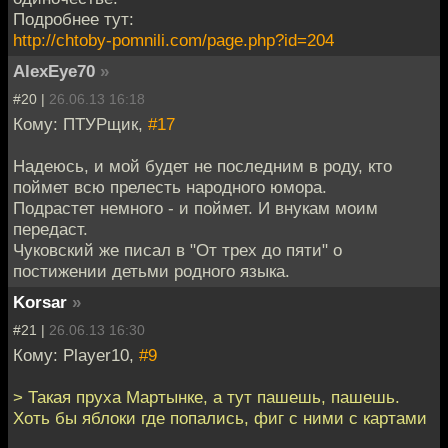
Подробнее тут:
http://chtoby-pomnili.com/page.php?id=204
AlexEye70
»
#20 |
26.06.13 16:18
Кому: ПТУРщик,
#17
Надеюсь, и мой будет не последним в роду, кто
поймет всю прелесть народного юмора.
Подрастет немного - и поймет. И внукам моим
передаст.
Чуковский же писал в "От трех до пяти" о
постижении детьми родного языка.
Korsar
»
#21 |
26.06.13 16:30
Кому: Player10,
#9
> Такая пруха Мартынке, а тут пашешь, пашешь.
Хоть бы яблоки где попались, фиг с ними с картами