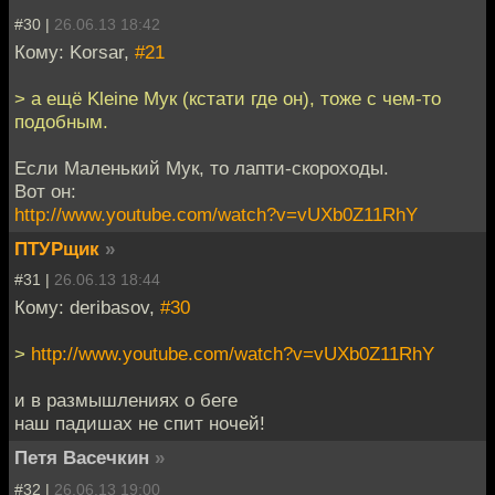
#30 |
26.06.13 18:42
Кому: Korsar,
#21
> а ещё Kleine Мук (кстати где он), тоже с чем-то
подобным.
Если Маленький Мук, то лапти-скороходы.
Вот он:
http://www.youtube.com/watch?v=vUXb0Z11RhY
ПТУРщик
»
#31 |
26.06.13 18:44
Кому: deribasov,
#30
>
http://www.youtube.com/watch?v=vUXb0Z11RhY
и в размышлениях о беге
наш падишах не спит ночей!
Петя Васечкин
»
#32 |
26.06.13 19:00