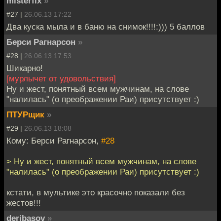
misterfix
»
#27 |
26.06.13 17:22
Два куска мыла и в баню на снимок!!!!:))) 5 баллов
Берси Рагнарсон
»
#28 |
26.06.13 17:53
Шикарно!
[мурлычет от удовольствия]
Ну и жест, понятный всем мужчинам, на слове
"налилась" (о преображении Раи) присутствует :)
ПТУРщик
»
#29 |
26.06.13 18:08
Кому: Берси Рагнарсон,
#28
> Ну и жест, понятный всем мужчинам, на слове
"налилась" (о преображении Раи) присутствует :)
кстати, в мультике это красочно показали без
жестов!!!
deribasov
»