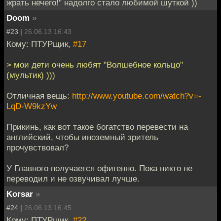
жрать нечего!" надолго стало любимой шуткой ))
Doom
»
#23 |
26.06.13 16:43
Кому: ПТУРщик,
#17
> мои дети очень любят "Волшебное кольцо"
(мультик) )))
Отличная вещь:
http://www.youtube.com/watch?v=-
LqD-W9kzYw
Прикинь, как вот такое богатство перевести на
английский, чтобы иноземный зритель
прочувствовал?
У Главного получается офигенно. Пока никто не
переводил и не озвучивал лучше.
Korsar
»
#24 |
26.06.13 16:45
Кому: ПТУРщик,
#22