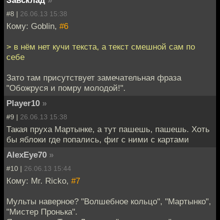
#8 |
26.06.13 15:38
Кому: Goblin,
#6
> в нём нет кучи текста, а текст смешной сам по
себе
Зато там присутствует замечательная фраза
"Обожруся и помру молодой!".
Player10
»
#9 |
26.06.13 15:38
Такая пруха Мартынке, а тут пашешь, пашешь. Хоть
бы яблоки где попались, фиг с ними с картами
AlexEye70
»
#10 |
26.06.13 15:44
Кому: Mr. Ricko,
#7
Мульты наверное? "Волшебное кольцо", "Мартынко",
"Мистер Пронька".