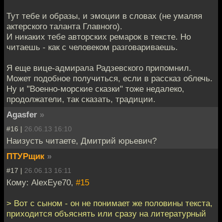
Тут тебе и образы, и эмоции в словах (не умаляя
актерского таланта Главного).
И никаких тебе авторских ремарок в тексте. Но
читаешь - как с человеком разговариваешь.
Я еще вице-адмирала Радзевского припомнил.
Может подобное получиться, если в рассказ облечь.
Ну и "Военно-морские сказки" тоже недалеко,
продолжатели, так сказать, традиции.
Agasfer
»
#16 |
26.06.13 16:10
Наизусть читаете, Дмитрий юрьевич?
ПТУРщик
»
#17 |
26.06.13 16:11
Кому: AlexEye70,
#15
> Вот с сыном - он не понимает же половины текста,
приходится объяснять или сразу на литературный