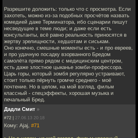
Разрешите доложить: только что с просмотра. Если
захотеть, можно из-за подобных просчётов назвать
комедией даже Терминатора, ибо сценарии пишут
несведущие в теме люди; и даже если есть
консультанты, всё равно реальность приносятся в
жертву зрелищности, хедшотам и сиськам.
Оно конечно, смешные моменты есть - и про евреев,
и про удачную посадку взорванного Бредом
самолёта прямо рядом с медицинским центром,
есть даже злостное цыканье зомби-профессора.
Царь горы, который зомбя регулярно устраивают,
стоит только пёрнуть громче среднего - моё
почтение. Но в целом, на мой взгляд, фильм
классный - спецэффекты, хорошая музыка и
печальный Бред.
Дадли Смит
»
#72 |
27.06.13 20:18
Кому: Ajaj,
#71