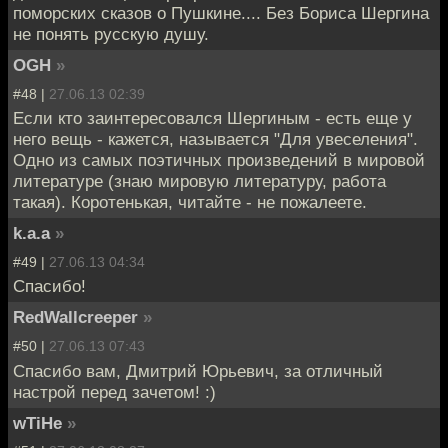
поморских сказов о Пушкине.... Без Бориса Шергина
не понять русскую душу.
OGH
»
#48 |
27.06.13 02:39
Если кто заинтересовался Шергиным - есть еще у
него вещь - кажется, называется "Для увеселения".
Одно из самых поэтичных произведений в мировой
литературе (знаю мировую литературу, работа
такая). Коротенькая, читайте - не пожалеете.
k.a.a
»
#49 |
27.06.13 04:34
Спасибо!
RedWallcreeper
»
#50 |
27.06.13 07:43
Спасибо вам, Дмитрий Юрьевич, за отличный
настрой перед зачетом! :)
wTiHe
»