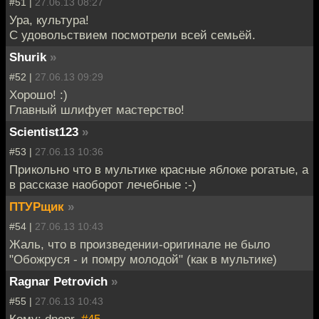
#51 |
27.06.13 08:27
Ура, культура!
С удовольствием посмотрели всей семьёй.
Shurik
»
#52 |
27.06.13 09:29
Хорошо! :)
Главный шлифует мастерство!
Scientist123
»
#53 |
27.06.13 10:36
Прикольно что в мультике красные яблоке рогатые, а
в рассказе наоборот лечебные :-)
ПТУРщик
»
#54 |
27.06.13 10:43
Жаль, что в произведении-оригинале не было
"Обожруся - и помру молодой" (как в мультике)
Ragnar Petrovich
»
#55 |
27.06.13 10:43
Кому: dnepr,
#45