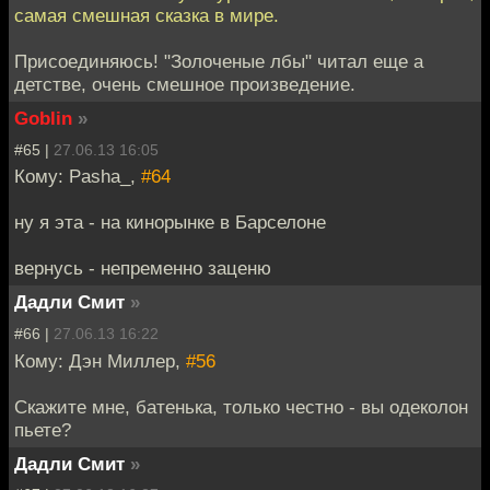
самая смешная сказка в мире.
Присоединяюсь! "Золоченые лбы" читал еще а
детстве, очень смешное произведение.
Goblin
»
#65 |
27.06.13 16:05
Кому: Pasha_,
#64
ну я эта - на кинорынке в Барселоне
вернусь - непременно заценю
Дадли Смит
»
#66 |
27.06.13 16:22
Кому: Дэн Миллер,
#56
Скажите мне, батенька, только честно - вы одеколон
пьете?
Дадли Смит
»