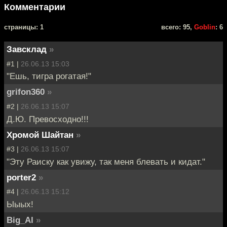
Комментарии
cтраницы: 1
всего: 95,
Goblin
: 6
Завсклад
»
#1 |
26.06.13 15:03
"Ешь, тигра рогатая!"
grifon360
»
#2 |
26.06.13 15:07
Д.Ю. Превосходно!!!
Хромой Шайтан
»
#3 |
26.06.13 15:07
"Эту Раиску как увижу, так меня блевать и кидат."
porter2
»
#4 |
26.06.13 15:12
Ыыых!
Big_Al
»