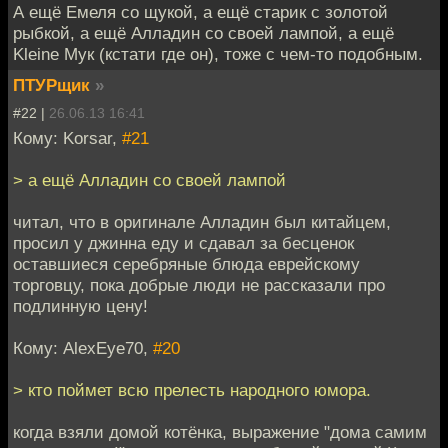
А ещё Емеля со щукой, а ещё старик с золотой
рыбкой, а ещё Алладин со своей лампой, а ещё
Kleine Мук (кстати где он), тоже с чем-то подобным.
ПТУРщик
»
#22 |
26.06.13 16:41
Кому: Korsar,
#21
> а ещё Алладин со своей лампой
читал, что в оригинале Алладин был китайцем,
просил у джинна еду и сдавал за бесценок
оставшиеся серебряные блюда еврейскому
торговцу, пока добрые люди не рассказали про
подлинную цену!
Кому: AlexEye70,
#20
> кто поймет всю прелесть народного юмора.
когда взяли домой котёнка, выражение "дома самим