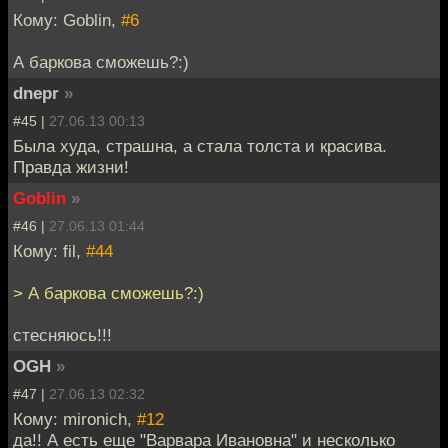
Кому: Goblin,
#6
А баркова сможешь?:)
dnepr
»
#45 |
27.06.13 00:13
Была худа, страшна, а стала толста и красива.
Правда жизни!
Goblin
»
#46 |
27.06.13 01:44
Кому: fil,
#44
> А баркова сможешь?:)
стесняюсь!!!
OGH
»
#47 |
27.06.13 02:32
Кому: mironich,
#12
да!! А есть еще "Варвара Ивановна" и несколько