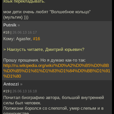
язык перекладывать.
мои дети очень любят "Волшебное кольцо"
(мультик) )))
Putnik
»
#18 |
26.06.13 16:17
Кому: Agasfer,
#16
> Наизусть читаете, Дмитрий юрьевич?
Прошу прощения. Но я думаю как-то так:
http://ru.wikipedia.org/wiki/%D0%A2%D0%B5%D0%BB
%D0%B5%D1%81%D1%83%D1%84%D0%BB%D1%91
%D1%80
Antozzi
»
#19 |
26.06.13 16:18
Почитал биографию автора, большой внутренней
силы был человек.
Полжизни боролся со слепотой, умер слепым и в
одиночестве.