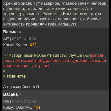
Хрен его знает. Тут наверное, главное зачем человек
на войну идёт: за деньгами или за идею. А то,
знаешь, русские "наёмники" в Боснии результаты
выдавали почище местных ополченцев, и боевую
активность проявляли куда большую.
Васька
»
#37 |
07.07.13 15:43
Кому: Купец,
#33
> "Исторические объектививсты" лучше бы
[копали
лопатами какой-нибудь полезный судоходный канал,
принося пользу стране]
>
> Извините.
А почему бы нет?)
Васька
»
#38 |
07.07.13 15:49
Кому: QashAK,
#24