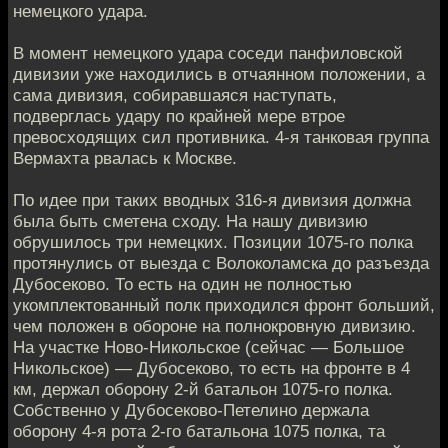
немецкого удара.
В момент немецкого удара соседи панфиловской
дивизии уже находились в отчаянном положении, а
сама дивизия, собиравшаяся наступать,
подверглась удару по крайней мере втрое
превосходящих сил противника. 4-я танковая группа
Вермахта рвалась к Москве.
По идее при таких вводных 316-я дивизия должна
была быть сметена сходу. На нашу дивизию
обрушилось три немецких. Позиции 1075-го полка
протянулись от выезда с Волоколамска до разъезда
Дубосеково. То есть на один не полностью
укомплектованный полк приходился фронт больший,
чем положен в обороне на полнокровную дивизию.
На участке Ново-Никольское (сейчас — Большое
Никольское) — Дубосеково, то есть на фронте в 4
км, держал оборону 2-й батальон 1075-го полка.
Собственно у Дубосеково-Петелино держала
оборону 4-я рота 2-го батальона 1075 полка, та