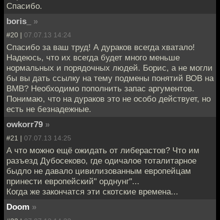
Спасибо.
boris_
»
#20 |
07.07.13 14:24
Спасибо за ваш труд! А дураков всегда хватало!
Надеюсь, что их всегда будет много меньше
нормальных и порядочных людей. Борис, а не могли
бы вы дать ссылку на тему подмены понятий ВОВ на
ВМВ? Необходимо пополнить запас аргументов.
Понимаю, что на дураков это не особо действует, но
есть не безнадежные.
owkorr79
»
#21 |
07.07.13 14:25
А что можно ещё ожидать от либерастов? Что им
разъезд Дубосеково, где одичалое тоталитарное
быдло не давало цивилизованным европейцам
принести европейский" орднунг"...
Когда же закончатся эти скотские времена...
Doom
»