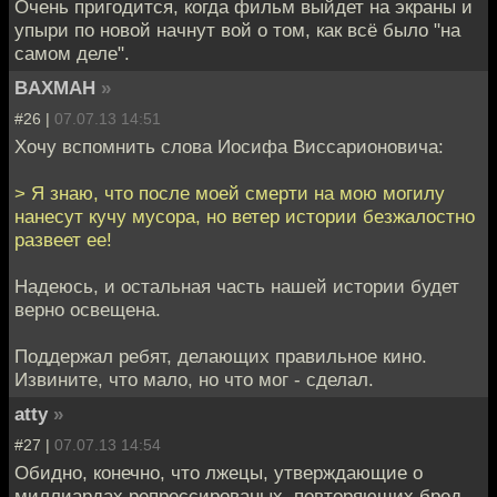
Очень пригодится, когда фильм выйдет на экраны и
упыри по новой начнут вой о том, как всё было "на
самом деле".
BAXMAH
»
#26 |
07.07.13 14:51
Хочу вспомнить слова Иосифа Виссарионовича:
> Я знаю, что после моей смерти на мою могилу
нанесут кучу мусора, но ветер истории безжалостно
развеет ее!
Надеюсь, и остальная часть нашей истории будет
верно освещена.
Поддержал ребят, делающих правильное кино.
Извините, что мало, но что мог - сделал.
atty
»
#27 |
07.07.13 14:54
Обидно, конечно, что лжецы, утверждающие о
миллиардах репрессированых, повторяющих бред