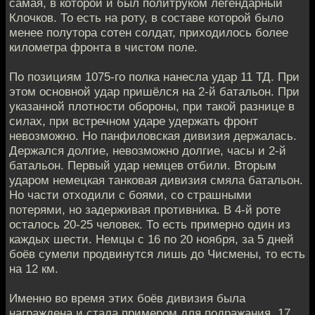
самая, в которой и был политруком легендарный
Клочков. То есть на роту, в составе которой было
менее полутора сотен солдат, приходилось более
километра фронта в чистом поле.
По позициям 1075-го полка нанесла удар 11 ТД. При
этом основной удар пришёлся на 2-й батальон. При
указанной плотности обороны, при такой разнице в
силах, при встречном ударе удержать фронт
невозможно. Но панфиловская дивизия держалась.
Держался долгие, невозможно долгие, часы и 2-й
батальон. Первый удар немцев отбили. Вторым
ударом немецкая танковая дивизия смяла батальон.
Но части отходили с боями, со страшными
потерями, но задерживая противника. В 4-й роте
осталось 20-25 человек. То есть примерно один из
каждых шести. Немцы с 16 по 20 ноября, за 5 дней
боёв сумели продвинутся лишь до Чисмены, то есть
на 12 км.
Именно во время этих боёв дивизия была
награждена и стала примером для подражания. 17