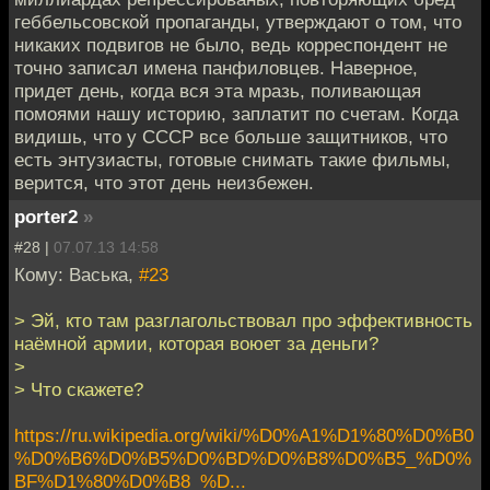
геббельсовской пропаганды, утверждают о том, что
никаких подвигов не было, ведь корреспондент не
точно записал имена панфиловцев. Наверное,
придет день, когда вся эта мразь, поливающая
помоями нашу историю, заплатит по счетам. Когда
видишь, что у СССР все больше защитников, что
есть энтузиасты, готовые снимать такие фильмы,
верится, что этот день неизбежен.
porter2
»
#28 |
07.07.13 14:58
Кому: Васька,
#23
> Эй, кто там разглагольствовал про эффективность
наёмной армии, которая воюет за деньги?
>
> Что скажете?
https://ru.wikipedia.org/wiki/%D0%A1%D1%80%D0%B0
%D0%B6%D0%B5%D0%BD%D0%B8%D0%B5_%D0%
BF%D1%80%D0%B8_%D...