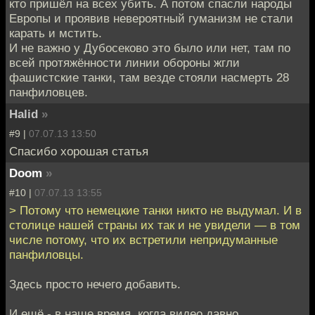
кто пришёл на всех убить. А потом спасли народы
Европы и проявив невероятный гуманизм не стали
карать и мстить.
И не важно у Дубосеково это было или нет, там по
всей протяжённости линии обороны жгли
фашистские танки, там везде стояли насмерть 28
панфиловцев.
Halid
»
#9 |
07.07.13 13:50
Спасибо хорошая статья
Doom
»
#10 |
07.07.13 13:55
> Потому что немецкие танки никто не выдумал. И в
столице нашей страны их так и не увидели — в том
числе потому, что их встретили непридуманные
панфиловцы.
Здесь просто нечего добавить.
И ещё - в наше время, когда видео давно