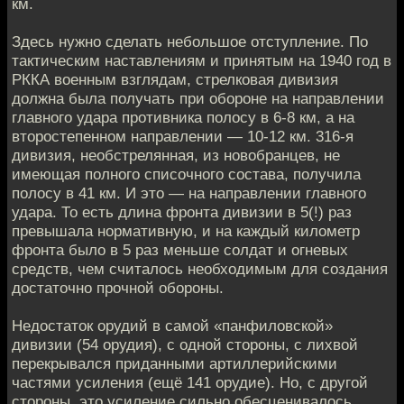
км.
Здесь нужно сделать небольшое отступление. По
тактическим наставлениям и принятым на 1940 год в
РККА военным взглядам, стрелковая дивизия
должна была получать при обороне на направлении
главного удара противника полосу в 6-8 км, а на
второстепенном направлении — 10-12 км. 316-я
дивизия, необстрелянная, из новобранцев, не
имеющая полного списочного состава, получила
полосу в 41 км. И это — на направлении главного
удара. То есть длина фронта дивизии в 5(!) раз
превышала нормативную, и на каждый километр
фронта было в 5 раз меньше солдат и огневых
средств, чем считалось необходимым для создания
достаточно прочной обороны.
Недостаток орудий в самой «панфиловской»
дивизии (54 орудия), с одной стороны, с лихвой
перекрывался приданными артиллерийскими
частями усиления (ещё 141 орудие). Но, с другой
стороны, это усиление сильно обесценивалось