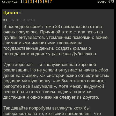
cтраницы: 1 |
2
|
3
|
4
|
5
|
6
|
7
всего: 673
Цитата
»
#1 |
07.07.13 13:07
В последнее время тема 28 панфиловцев стала
очень популярна. Причиной этого стала попытка
группы энтузиастов, утомлённых помоями о войне,
снимаемыми именитыми творцами на
государственные деньги, создать фильм о
легендарном подвиге у разъезда Дубосеково.
Идея хорошая — и заслуживающая хорошей
реализации. Но не успели энтузиасты начать сбор
денег на съёмки, как «исторические объективисты»
подняли мутную волну: «не было такого подвига,
репортёр всё выдумал!!!». Хотя между выдумкой
репортёра и отсутствием подвига огромная
дистанция и одно никак не следует из другого.
Так давайте попробуем взглянуть хотя бы
поверхностно на то, кто такие панфиловцы, что