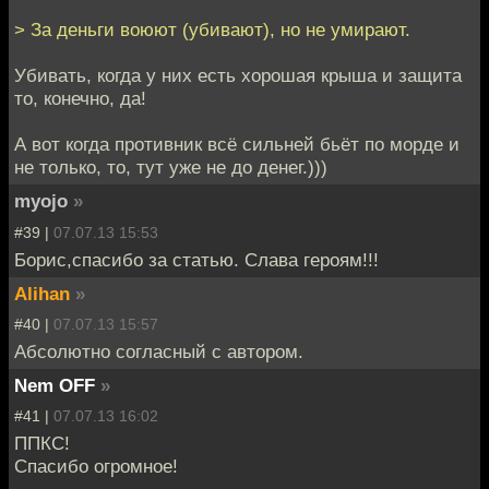
> За деньги воюют (убивают), но не умирают.
Убивать, когда у них есть хорошая крыша и защита
то, конечно, да!
А вот когда противник всё сильней бьёт по морде и
не только, то, тут уже не до денег.)))
myojo
»
#39 |
07.07.13 15:53
Борис,спасибо за статью. Слава героям!!!
Alihan
»
#40 |
07.07.13 15:57
Абсолютно согласный с автором.
Nem OFF
»
#41 |
07.07.13 16:02
ППКС!
Спасибо огромное!