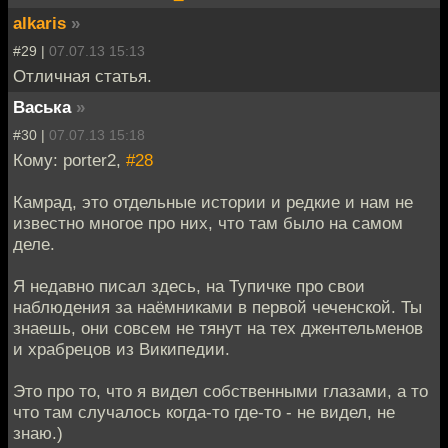
alkaris
»
#29 |
07.07.13 15:13
Отличная статья.
Васька
»
#30 |
07.07.13 15:18
Кому: porter2,
#28
Камрад, это отдельные истории и редкие и нам не
известно многое про них, что там было на самом
деле.
Я недавно писал здесь, на Тупичке про свои
наблюдения за наёмниками в первой чеченской. Ты
знаешь, они совсем не тянут на тех джентельменов
и храбрецов из Википедии.
Это про то, что я видел собственными глазами, а то
что там случалось когда-то где-то - не видел, не
знаю.)