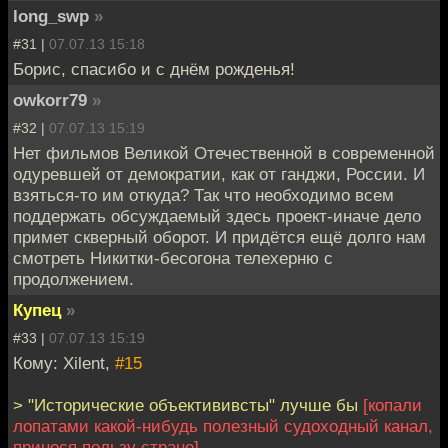
long_swp
»
#31 |
07.07.13 15:18
Борис, спасибо и с днём рожденья!
owkorr79
»
#32 |
07.07.13 15:19
Нет фильмов Великой Отечественной в современной
одуревшей от демократии, как от ганджи, России. И
взяться-то им откуда? Так что необходимо всем
поддержать обсуждаемый здесь проект-иначе дело
примет скверный оборот. И придётся ещё долго нам
смотреть Никитки-бесогона телехерню с
продолжением.
Купец
»
#33 |
07.07.13 15:19
Кому: Xilent,
#15
> "Исторические объектививсты" лучше бы
[копали
лопатами какой-нибудь полезный судоходный канал,
принося пользу стране]