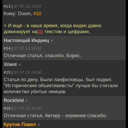
#13 |
07.07.13 13:57
Кому: Doom,
#10
> И ещё - в наше время, когда видео давно
доминирует на
[д]
текстом и цифрами,
Настоящий Индеец
»
#14 |
07.07.13 14:00
Отличная статья, спасибо, Борис.
Xilent
»
#15 |
07.07.13 14:00
Статья по делу. Были панфиловцы, был подвиг.
"Исторические объектививсты" лучше бы считали
количество убитых немцев.
Rockfeld
»
#16 |
07.07.13 14:00
Отличная статья. Автору - огромное спасибо.
Крутов Павел
»