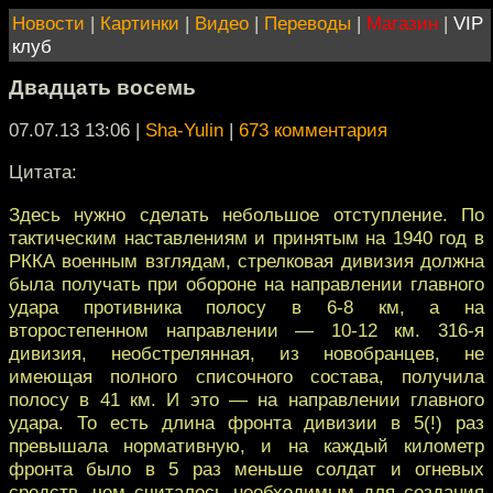
Новости
|
Картинки
|
Видео
|
Переводы
|
Магазин
|
VIP
клуб
Двадцать восемь
07.07.13 13:06
|
Sha-Yulin
|
673 комментария
Цитата:
Здесь нужно сделать небольшое отступление. По
тактическим наставлениям и принятым на 1940 год в
РККА военным взглядам, стрелковая дивизия должна
была получать при обороне на направлении главного
удара противника полосу в 6-8 км, а на
второстепенном направлении — 10-12 км. 316-я
дивизия, необстрелянная, из новобранцев, не
имеющая полного списочного состава, получила
полосу в 41 км. И это — на направлении главного
удара. То есть длина фронта дивизии в 5(!) раз
превышала нормативную, и на каждый километр
фронта было в 5 раз меньше солдат и огневых
средств, чем считалось необходимым для создания