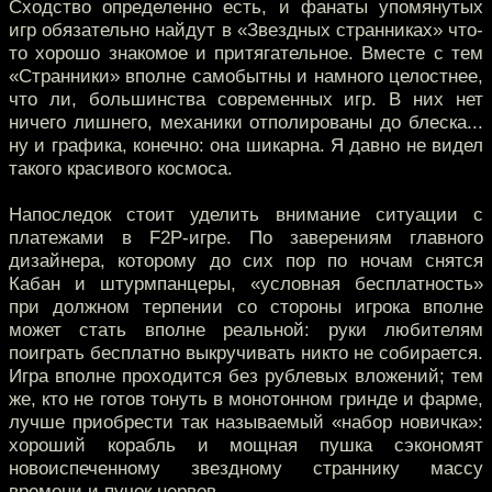
Сходство определенно есть, и фанаты упомянутых
игр обязательно найдут в «Звездных странниках» что-
то хорошо знакомое и притягательное. Вместе с тем
«Странники» вполне самобытны и намного целостнее,
что ли, большинства современных игр. В них нет
ничего лишнего, механики отполированы до блеска...
ну и графика, конечно: она шикарна. Я давно не видел
такого красивого космоса.
Напоследок стоит уделить внимание ситуации с
платежами в F2P-игре. По заверениям главного
дизайнера, которому до сих пор по ночам снятся
Кабан и штурмпанцеры, «условная бесплатность»
при должном терпении со стороны игрока вполне
может стать вполне реальной: руки любителям
поиграть бесплатно выкручивать никто не собирается.
Игра вполне проходится без рублевых вложений; тем
же, кто не готов тонуть в монотонном гринде и фарме,
лучше приобрести так называемый «набор новичка»:
хороший корабль и мощная пушка сэкономят
новоиспеченному звездному страннику массу
времени и пучок нервов.