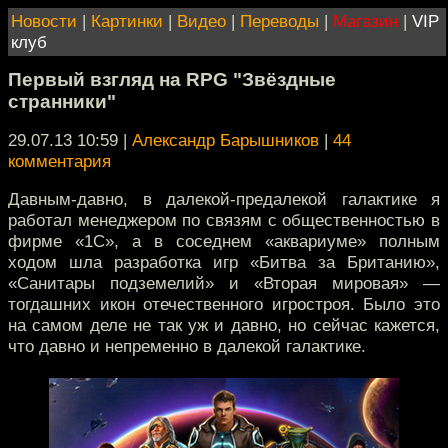
Новости
|
Картинки
|
Видео
|
Переводы
|
Магазин
|
VIP
клуб
Первый взгляд на RPG "Звёздные
странники"
29.07.13 10:59
|
Александр Барышников
|
44
комментария
Давным-давно, в далекой-предалекой галактике я
работал менеджером по связям с общественностью в
фирме «1С», а в соседнем «аквариуме» полным
ходом шла разработка игр «Битва за Британию»,
«Санитары подземелий» и «Вторая мировая» —
тогдашних икон отечественного игростроя. Было это
на самом деле не так уж и давно, но сейчас кажется,
что давно и непременно в далекой галактике.