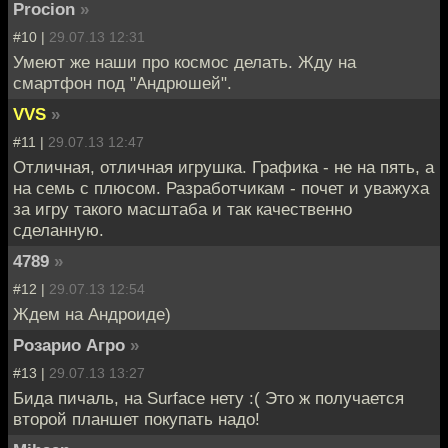
Procion
»
#10 |
29.07.13 12:31
Умеют же наши про космос делать. Жду на
смартфон под "Андрюшей".
VVS
»
#11 |
29.07.13 12:47
Отличная, отличная игрушка. Графика - не на пять, а
на семь с плюсом. Разработчикам - почет и уважуха
за игру такого масштаба и так качественно
сделанную.
4789
»
#12 |
29.07.13 12:54
Ждем на Андроиде)
Розарио Агро
»
#13 |
29.07.13 13:27
Бида пичаль, на Surface нету :( Это ж получается
второй планшет покупать надо!