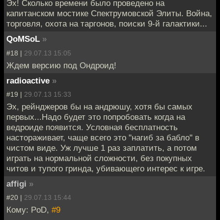
Эх! Сколько времени было проведено на
капитанском мостике Спектрумовской Элиты. Война,
торговля, охота на таргонов, поиски 9-й галактики...
QoMSoL
»
#18 |
29.07.13 15:05
Ждем версию под Ондроид!
radioactive
»
#19 |
29.07.13 15:33
Эх, рейнджеров бы на андрюшу, хотя бы самых
первых...Надо будет это попробовать когда на
ведроиде появится. Условная бесплатность
настораживает, чаще всего это "нагиб за бабло" в
чистом виде. Уж лучше 1 раз заплатить, а потом
играть на нормальной сложности, без покупных
читов и тупого гринда, убивающего интерес к игре.
affigi
»
#20 |
29.07.13 15:44
Кому: PoD,
#9