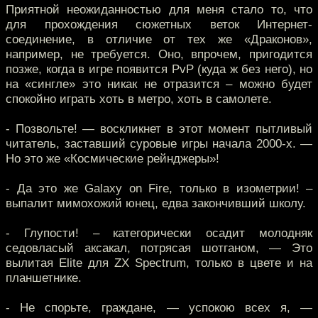
Приятной неожиданностью для меня стало то, что
для прохождения сюжетных веток Интернет-
соединение, в отличие от тех же «Драконов»,
например, не требуется. Оно, впрочем, пригодится
позже, когда в игре появится PvP (куда ж без него), но
на «сингле» это никак не отразится – можно будет
спокойно играть хоть в метро, хоть в самолете.
- Позвольте! — воскликнет в этот момент пытливый
читатель, заставший суровые игры начала 2000-х. —
Но это же «Космические рейнджеры»!
- Да это же Galaxy on Fire, только в изометрии! –
выпалит мимохожий юнец, едва закончивший школу.
- Глупости! – категорически осадит молодняк
седовласый аксакал, потрясая шотганом, — Это
вылитая Elite для ZX Spectrum, только в цвете и на
планшетнике.
- Не спорьте, граждане, — успокою всех я, —