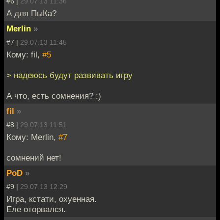
#6 |
29.07.13 11:36
А для ПыКа?
Merlin
»
#7 |
29.07.13 11:45
Кому: fil,
#5
> надеюсь будут развивать игру
А что, есть сомнения? :)
fil
»
#8 |
29.07.13 11:51
Кому: Merlin,
#7
сомнений нет!
PoD
»
#9 |
29.07.13 12:29
Игра, кстати, охуенная.
Еле оторвался.