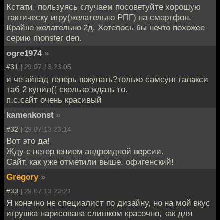
Кстати, пользуясь случаем посоветуйте хорошую
тактическу игру(желательно РПГ) на смартфон.
Крайне желательно 2д. Хотелось бы нечто похожее
серию monster den.
ogre1974
»
#31 |
29.07.13 23:05
и че айпад теперь покупать?только самсунг галакси
таб 2 купил(( сколько ждать то.
п.с.сайт очень красивый
kamenkonst
»
#32 |
29.07.13 23:14
Вот это да!
Жду с нетерпением андроидной версии.
Сайт, как уже отметили выше, офигенский!
Gregory
»
#33 |
29.07.13 23:21
Я конечно не специалист по дизайну, но на мой вкус
игрушка нарисована слишком красочно, как для