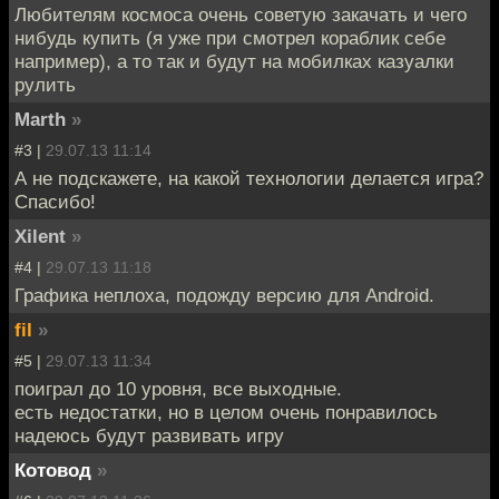
Любителям космоса очень советую закачать и чего
нибудь купить (я уже при смотрел кораблик себе
например), а то так и будут на мобилках казуалки
рулить
Marth
»
#3 |
29.07.13 11:14
А не подскажете, на какой технологии делается игра?
Спасибо!
Xilent
»
#4 |
29.07.13 11:18
Графика неплоха, подожду версию для Android.
fil
»
#5 |
29.07.13 11:34
поиграл до 10 уровня, все выходные.
есть недостатки, но в целом очень понравилось
надеюсь будут развивать игру
Котовод
»