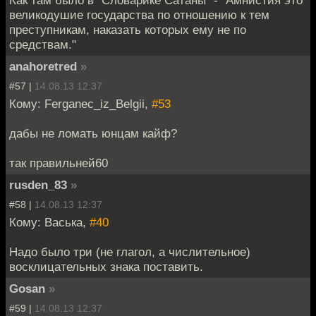
великодушие государства по отношению к тем
преступникам, наказать которых ему не по
средствам."
anahoretred
»
#57 |
14.08.13 12:37
Кому: Ferganec_iz_Belgii,
#53
дабы не ломать юнцам кайф?
так правильней60
rusden_83
»
#58 |
14.08.13 12:37
Кому: Васька,
#40
Надо было три (не глагол, а числительное)
восклицательных знака поставить.
Gosan
»
#59 |
14.08.13 12:37