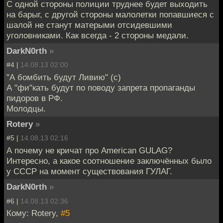
С одной стороны полиции труднее будет выходить
на барыг, с другой стороны малолетки попавшиеся с
шалой не станут матерыми отсидевшими
уголовниками. Как всегда - 2 стороны медали.
DarkN0rth
»
#4 |
14.08.13 02:00
"А бомбить будут Ливию" (с)
А "фи"кать будут по поводу запрета пропаганды
пидоров в РФ.
Молодцы.
Rotery
»
#5 |
14.08.13 02:16
А почему не кричат про American GULAG?
Интересно, а какое соотношение заключённых было
у СССР на момент существования ГУЛАГ.
DarkN0rth
»
#6 |
14.08.13 02:36
Кому: Rotery,
#5