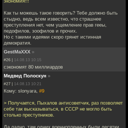
экономия!!!
Как ты можешь такое говорить? Тебе должно быть
стыдно, ведь всем известно, что страшнее
преступления нет, чем ущемление прав гееы,
педофилов, зоофилов и прочих.
Но с такими идеями скоро грянет истинная
демократия.
GestMaXXX
»
#26 |
14.08.13 10:15
сэкономят 80 миллиардов
Медвед Полоскун
»
#27 |
14.08.13 10:21
Кому: slonyara,
#9
> Получается, Пыхалов антисоветчик, раз позволяет
себе так высказываться, в СССР не могло быть
столько преступников.
Да ладно, там одних военнопленных были десятки