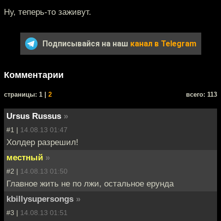
Ну, теперь-то заживут.
Подписывайся на наш
канал в Telegram
Комментарии
cтраницы: 1 |
2
всего: 113
Ursus Russus
»
#1 |
14.08.13 01:47
Холдер разрешил!
местный
»
#2 |
14.08.13 01:50
Главное жить не по лжи, остальное ерунда
kbillysupersongs
»
#3 |
14.08.13 01:51