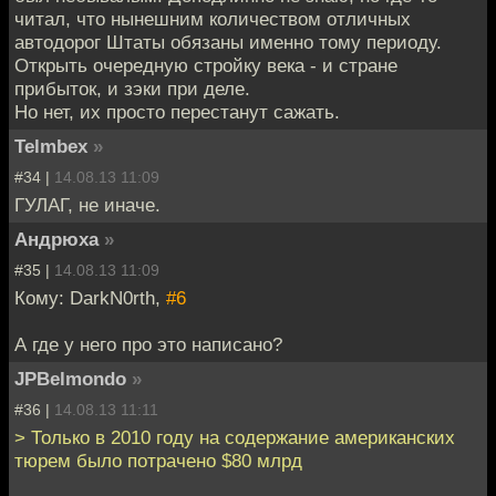
читал, что нынешним количеством отличных
автодорог Штаты обязаны именно тому периоду.
Открыть очередную стройку века - и стране
прибыток, и зэки при деле.
Но нет, их просто перестанут сажать.
Telmbex
»
#34 |
14.08.13 11:09
ГУЛАГ, не иначе.
Андрюха
»
#35 |
14.08.13 11:09
Кому: DarkN0rth,
#6
А где у него про это написано?
JPBelmondo
»
#36 |
14.08.13 11:11
> Только в 2010 году на содержание американских
тюрем было потрачено $80 млрд