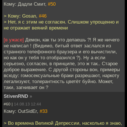
Кому: Дадли Смит,
#50
> Кому: Gosan,
#46
> Нет, я с этим не согласен. Слишком упрощенно и
не отражает веяний времени
[в ужасе]
Демон, как ты это делаешь ?! Я же ничего
не написал ! (Видимо, битый ответ заслался из
странного телефонного браузера и его вычистили,
но как он у тебя то отобразился ?). Ну а если
серьезно, согласен, в принципе, это ж так.. Старое
доброе выражение. С другой стороны вон, примеры
всюду: гомосексуальные браки разрешают, наркоту
легализуют, толерантность цветёт буйно. Может,
таки, загнивает он ?
StivenRND
»
#60 |
14.08.13 12:44
Кому: OutSidEr,
#33
> Во времена Великой Депрессии, насколько я знаю,