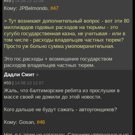
#49 |
14.08.13 12:06
Кому: JPBelmondo,
#47
> Тут возникает дополнительный вопрос - вот эти 80
миллиардов годовых расходов на тюрьмы - это
сугубо государственная казна, не учитывая - или в
том числе - расходы владельцев частных тюрем?
Просто уж больно сумма умопомрачительная.
Это гос.расходы + возмещение государством
расходов владельцев частных тюрем.
Дадли Смит
»
#50 |
14.08.13 12:07
Жаль, что балтиморские ребята из прослушки в
массе своей не дожили до этой новости.
Кого дальше не будут сажать - автоугонщиков?
Кому: Gosan,
#46
Нет, я с этим не согласен. Слишком упрощенно и не