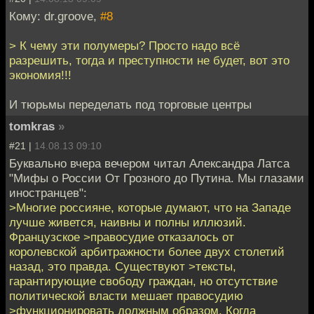
Кому: dr.groove,
#8
> К чему эти полумеры? Просто надо всё
разрешить, тогда и преступности не будет, вот это
экономия!!!
И тюрьмы переделать под торговые центры
tomkras
»
#21 |
14.08.13 09:10
Буквально вчера вечером читал Александра Латса
"Мифы о России От Грозного до Путина. Мы глазами
иностранцев":
>Многие россияне, которые думают, что на Западе
лучше живется, наивны и полны иллюзий.
Французское >правосудие отказалось от
королевской арбитражности более двух столетий
назад, это правда. Существуют >тексты,
гарантирующие свободу граждан, но отсутствие
политической власти мешает правосудию
>функционировать должным образом. Когда