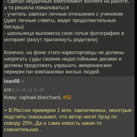
- сделал неудачный комплимент коллеге на работе,
а та решила пожаловаться
- учитель завязал личные отношения с учеником
(дает личные советы, ведет продолжительные
беседы)
- школьница выложила свои голые фотографии в
интернет (могут прилипнуть родители)
Конечно, на фоне этого наркоторговцы не должны
напрягать суды своими недостойными делами и
должны продолжать украшать американские
перекрестки компаниями милых людей.
lean88
»
#38 |
14.08.13 11:28
Кому: raphael.blanchard,
#32
> В России примерно 1 млн. заключенных, нехитрые
подсчеты показывают, что автор несет брэд по
поводу 25%..Да и сама новость какая-то
сомнительная..