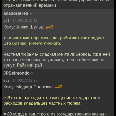
отражает веяний времени
anahoretred
»
#51 |
14.08.13 12:11
Кому: Алекс Шульц,
#43
> -в частных тюрьмах - да, работают как следует.
Это бизнес, ничего личного.
Частная тюрьма- сладкая мечта либераса. Уж в ней
то права человека не ущимят, геев в обиженку не
сунут. Райский рай
JPBelmondo
»
#52 |
14.08.13 12:20
Кому: Медвед Полоскун,
#49
> Это гос.расходы + возмещение государством
расходов владельцев частных тюрем.
= 80 млрд в год строго из государственной казны -