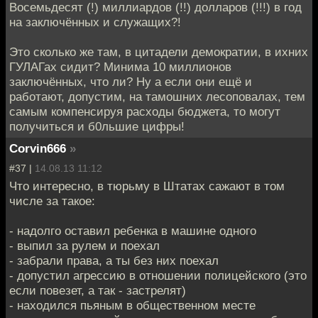
Восемьдесят (!) миллиардов (!!) долларов (!!!) в год
на заключённых и служащих?!
Это сколько же там, в цитадели демократии, в ихних
ГУЛАГах сидит? Минима 10 миллионов
заключённых, что ли? Ну а если они ещё и
работают, допустим, на тамошних лесоповалах, тем
самым компенсируя расходы бюджета, то могут
получиться и б0льшие цифры!
Corvin666
»
#37 |
14.08.13 11:12
Что интересно, в тюрьму в Штатах сажают в том
числе за такое:
- надолго оставил ребенка в машине одного
- выпил за рулем и поехал
- забрали права, а ты без них поехал
- допустил агрессию в отношении полицейского (это
если повезет, а так - застрелят)
- находился пьяным в общественном месте