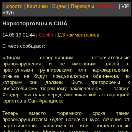
Новости
|
Картинки
|
Видео
|
Переводы
|
Магазин
|
VIP
клуб
Наркоторговцы в США
14.08.13 01:44
|
Goblin
|
113 комментариев
С мест сообщают:
«Лицам, совершившим незначительные
правонарушения и не имеющим связей с
преступными группировками или наркокартелями,
отныне не будут предъявляться обвинения, по
которым они должны быть приговорены к
обязательному тюремному заключению», — заявил
Холдер, выступая перед Американской ассоциацией
юристов в Сан-Франциско.
Теперь вместо тюремного срока таким
правонарушителям будет назначен курс лечения от
наркотической зависимости или общественные
работы. Глава Минюста отметил, что эта мера