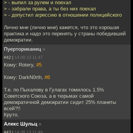
> - выпил за рулем и поехал
> - забрали права, а ты без них поехал
> - допустил агрессию в отношении полицейского
Лично мне (лично мне) кажется, что это хорошая
практика и надо это перенять у страны победившей
демократии.
Пуерториканец
»
#42 |
14.08.13 11:47
Кому: Rotery,
#5
Кому: DarkN0rth,
#6
Т.е. по Пыхалову в Гулагах томилось 1.5%
Советского Союза, а в тюрьмах самой
демократичной демократии сидит 25% планеты
всей?!!
Круто.
Алекс Шульц
»
#43 |
14.08.13 11:49