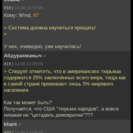
#18 |
14.08.13 09:09
Кому: W!nd,
#7
> Система должна научиться прощать!
>
У них, очевидно, уже научилась!
Абдурахманыч
»
#19 |
14.08.13 09:09
> Следует отметить, что в американских тюрьмах
содержатся 25% заключённых всего мира, тогда как
в самой стране проживают лишь 5% мирового
населения.
Как так может быть?
Получается, что США "тюрьма народов", а вовсе
никакая ни "цитадель демократии"???
khant
»
#20 |
14.08.13 09:09