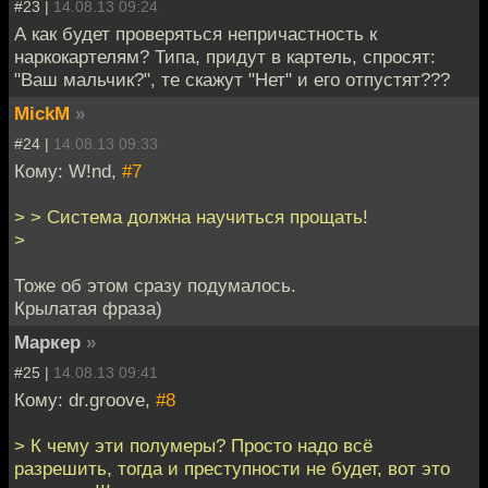
#23 |
14.08.13 09:24
А как будет проверяться непричастность к
наркокартелям? Типа, придут в картель, спросят:
"Ваш мальчик?", те скажут "Нет" и его отпустят???
MickM
»
#24 |
14.08.13 09:33
Кому: W!nd,
#7
> > Система должна научиться прощать!
>
Тоже об этом сразу подумалось.
Крылатая фраза)
Маркер
»
#25 |
14.08.13 09:41
Кому: dr.groove,
#8
> К чему эти полумеры? Просто надо всё
разрешить, тогда и преступности не будет, вот это