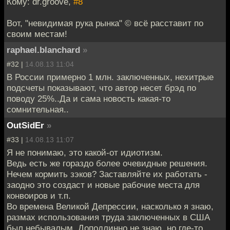
Кому: dr.groove,
#8
Вот, "невидимая рука рынка" © всё расставит по
своим местам!
raphael.blanchard
»
#32 |
14.08.13 11:04
В России примерно 1 млн. заключенных, нехитрые
подсчеты показывают, что автор несет брэд по
поводу 25%..Да и сама новость какая-то
сомнительная..
OutSidEr
»
#33 |
14.08.13 11:07
Я не понимаю, это какой-от идиотизм.
Ведь есть же гораздо более очевидные решения.
Нечем кормить зэков? Заставляйте их работать -
заодно это создаст и новые рабочие места для
конвоиров и т.п.
Во времена Великой Депрессии, насколько я знаю,
размах использования труда заключенных в США
был небывалым. Доподлинно не знаю, но где-то