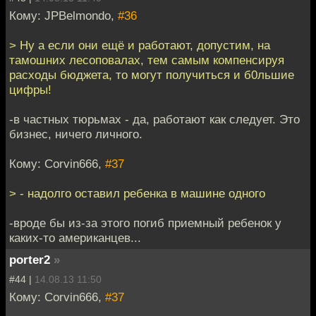
Кому: JPBelmondo,
#36
> Ну а если они ещё и работают, допустим, на
тамошних лесоповалах, тем самым компенсируя
расходы бюджета, то могут получиться и б0льшие
цифры!
-в частных тюрьмах - да, работают как следует. Это
бизнес, ничего личного.
Кому: Corvin666,
#37
> - надолго оставил ребенка в машине одного
-вроде бы из-за этого погиб приемный ребенок у
каких-то американцев...
porter2
»
#44 |
14.08.13 11:50
Кому: Corvin666,
#37