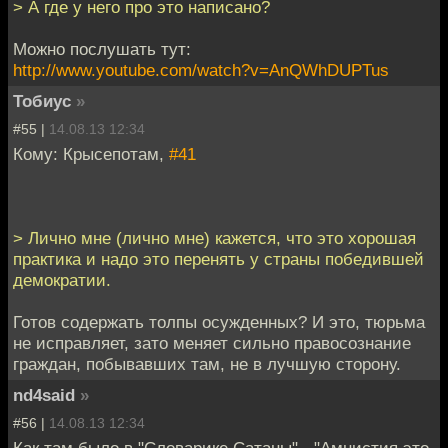
> А где у него про это написано?
Можно послушать тут:
http://www.youtube.com/watch?v=AnQWhDUPTus
Тобиус
»
#55 |
14.08.13 12:34
Кому: Крысепотам,
#41
> Лично мне (лично мне) кажется, что это хорошая
практика и надо это перенять у страны победившей
демократии.
Готов содержать толпы осужденных? И это, тюрьма
не исправляет, зато меняет сильно правосознание
граждан, побывавших там, не в лучшую сторону.
nd4said
»
#56 |
14.08.13 12:34
Как там было в "Словарике Сатаны" - "Амнистия это