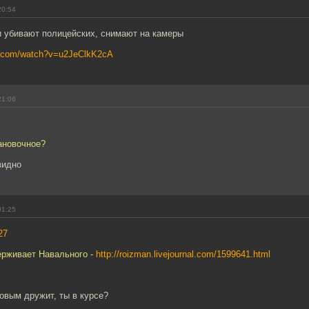
20:54
и убивают полицейских, снимают на камеры
e.com/watch?v=u2JeClkK2cA
21:06
ановочное?
видно
01:25
27
ерживает Навального -
http://roizman.livejournal.com/1599641.html
овым дружит, ты в курсе?