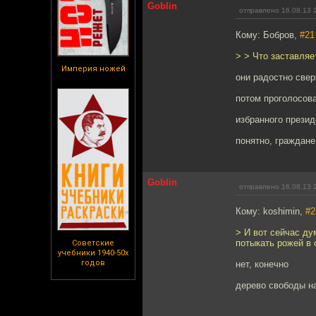
Goblin
отправлено 16.08.13 
Кому: Бобров,
#21
> > Что заставля
Империя ножей
они радостно свер
потом проголосова
избранного презид
понятно, граждане
Goblin
отправлено 16.08.13 
Кому: koshimin,
#2
> И вот сейчас ду
потыкать рожей в 
Советские
учебники 1940-50х
годов
нет, конечно
дерево свободы н