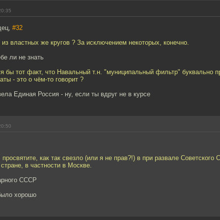
20:35
дец,
#32
е из властных же кругов ? За исключением некоторых, конечно.
ебе ли не знать
тя бы тот факт, что Навальный т.н. "муниципальный фильтр" буквально п
ты - это о чём-то говорит ?
вела Единая Россия - ну, если ты вдруг не в курсе
20:50
 просвятите, как так свезло (или я не прав?!) в при развале Советского
 стране, в частности в Москве.
арного СССР
 было хорошо