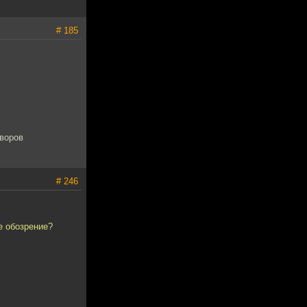
# 185
 воров
# 246
е обозрение?