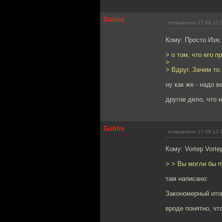
Goblin
отправлено 17.08.13 
Кому: Просто Изя
> о том, что его п
>
> Вдруг. Зачем то.
ну как же - надо в
другое дело, что 
Goblin
отправлено 17.08.13 
Кому: Vortep Vort
> > Вы могли бы 
там написано:
Закономерный итог
вроде понятно, что