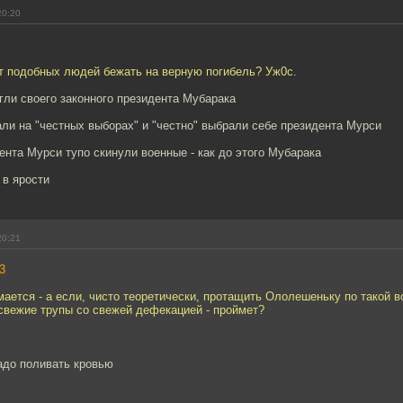
20:20
ет подобных людей бежать на верную погибель? Уж0с.
гли своего законного президента Мубарака
ли на "честных выборах" и "честно" выбрали себе президента Мурси
ента Мурси тупо скинули военные - как до этого Мубарака
 в ярости
20:21
3
мается - а если, чисто теоретически, протащить Ололешеньку по такой 
свежие трупы со свежей дефекацией - проймет?
адо поливать кровью