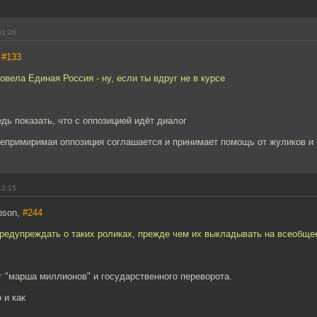
01:26
,
#133
ровела Единая Россия - ну, если ты вдруг не в курсе
едь показать, что с оппозицией идёт диалог
непримиримая оппозиция соглашается и принимает помощь от жуликов и
12:15
epson,
#244
предупреждать о таких роликах, прежде чем их выкладывать на всеобще
 "марша миллионов" и государственного переворота.
 и как