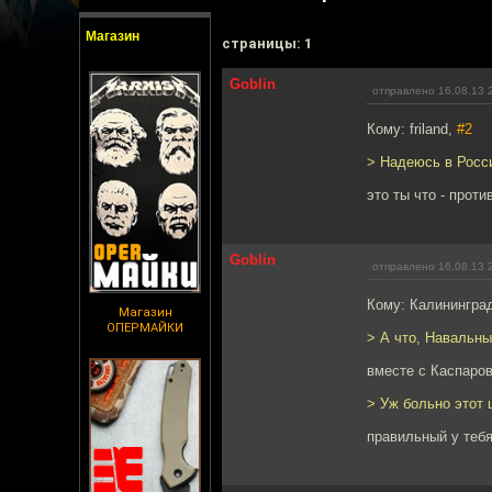
Магазин
cтраницы: 1
Goblin
отправлено 16.08.13 
Кому: friland,
#2
> Надеюсь в Росси
это ты что - прот
Goblin
отправлено 16.08.13 
Кому: Калинингра
Магазин
ОПЕРМАЙКИ
> А что, Навальны
вместе с Каспаро
> Уж больно этот 
правильный у тебя