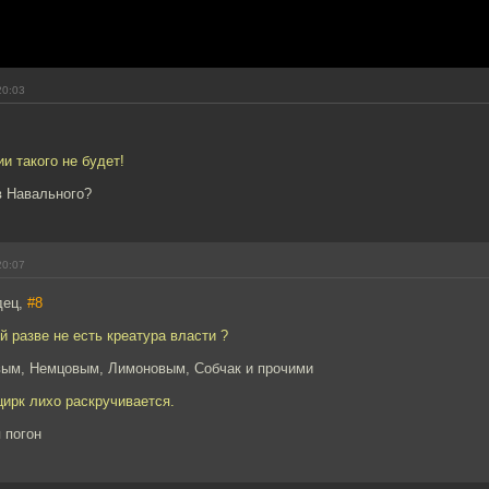
20:03
и такого не будет!
ив Навального?
20:07
дец,
#8
й разве не есть креатура власти ?
вым, Немцовым, Лимоновым, Собчак и прочими
цирк лихо раскручивается.
 погон