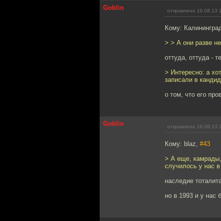
Goblin
отправлено 16.08.13 
Кому: Калинингра
> > А они разве н
оттуда, оттуда - т
> Интересно: а хо
записали в кандида
о том, что его про
Goblin
отправлено 16.08.13 
Кому: blaz,
#43
> А еще, камрады,
случилось у нас в
наследие тоталит
но в 1993 и у нас