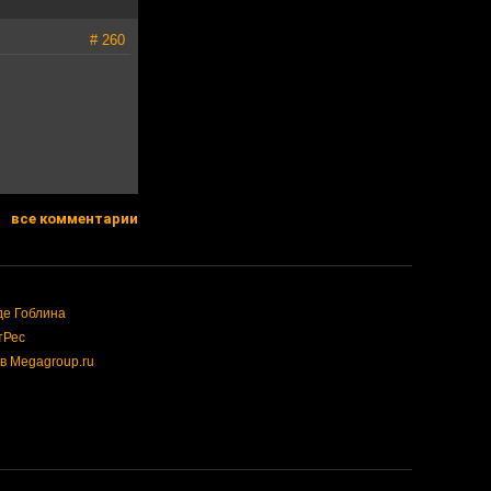
# 260
все комментарии
де Гоблина
тРес
в Megagroup.ru