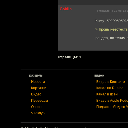
Goblin
отправлено 17.08.13 
Кому: 8920050804
> Кровь неестестве
рендер, по теням 
cтраницы: 1
разделы
видео
Новости
Видео в Контакте
Картинки
Канал на Rutube
Видео
Канал в Дзен
Переводы
Видео в Apple Podc
Опершоп
Подкаст в Яндекс.
VIP клуб