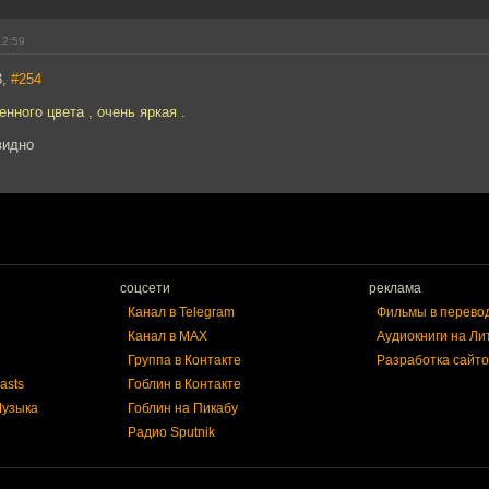
12:59
3,
#254
нного цвета , очень яркая .
видно
соцсети
реклама
Канал в Telegram
Фильмы в перево
Канал в MAX
Аудиокниги на Ли
Группа в Контакте
Разработка сайто
asts
Гоблин в Контакте
Музыка
Гоблин на Пикабу
Радио Sputnik