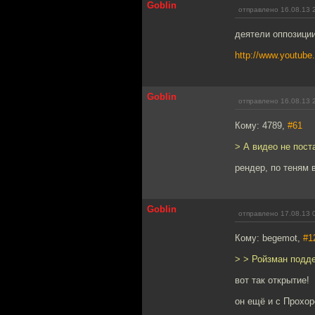
Goblin
отправлено 16.08.13 
деятели оппозици
http://www.youtub
Goblin
отправлено 16.08.13 
Кому: 4789,
#61
> А видео не пост
рендер, по теням 
Goblin
отправлено 17.08.13 
Кому: begemot,
#1
> > Ройзман подд
вот так открытие!
он ещё и с Прохор