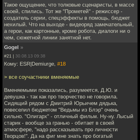
Такое ощущение, что толковые сценаристы, в массе
своей, спились. Тот же "Прометей" - режиссер -
создатель серии, спецэффекты в помощь, бюджет
нехилый. Что на выходе - видеоряд замечательный,
а герои, как картонные, кроме робота, диалоги ни о
чем, сюжетной линии занятной нет.
Gogel
»
#21 |
30.08.13 09:38
Кому: ESR|Demiurge,
#18
> все соучастники вменяемые
Вменяемыми показались, разумеется, Д.Ю. и
девушка - так как про творчество не говорила.
Сидящий рядом с Дмитрий Юрьичем дядька,
повеселил бюджетом "Ведьмы из Блэр" очень
сильно. "Олигарх" - отличный фильм. Ну-ну. Лысый
старик - вообще за гранью - обитает в своей
атмосфере, "надо рассказывать про личности
Творцов!". Да на фиг мне знать про богатый