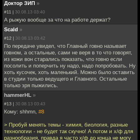
Доктор ЗИП
»
#11 |
30.08.13 03:40
А рыжую вообще за что на работе держат?
Scald
»
#12 |
30.08.13 03:42
По передаче увидел, что Главный говно называет
говном, а остальные, сами не веря в то что говорят,
из кожи вон старались показать, что говно если
посолить и поперчить ну надо, надо попробовать. Ну
хоть кусочек, хоть маленький. Можно было оставить
в студии только ведущего и Главного. Остальные
только зря пыжились.
hammerHL
»
#13 |
30.08.13 03:43
Кому: shhmn,
#8
> Пробуй менять темы - химия, биология, разные
технологии - не будет так скучно! А потом и х/ф для
разнообразия, правда я часто х/ф до конца не могу