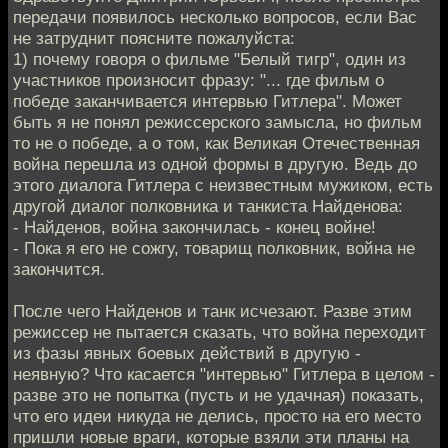
передачи появилось несколько вопросов, если Вас
не затруднит поясните пожалуйста:
1) почему говоря о фильме "Белый тигр", один из
участников произносит фразу: "... где фильм о
победе заканчивается интервью Гитлера". Может
быть я не понял режиссерского замысла, но фильм
то не о победе, а о том, как Великая Отечественная
война перешла из одной формы в другую. Ведь до
этого диалога Гитлера с неизвестным мужиком, есть
другой диалог полковника и танкиста Найденова:
- Найденов, война закончилась - конец войне!
- Пока я его не сожгу, товарищ полковник, война не
закончится.
После чего Найденов и танк исчезают. Разве этим
режиссер не пытается сказать, что война переходит
из фазы явных боевых действий в другую -
неявную? Что касается "интервью" Гитлера в целом -
разве это не попытка (пусть и не удачная) показать,
что его идеи никуда не делись, просто на его место
пришли новые враги, которые взяли эти планы на