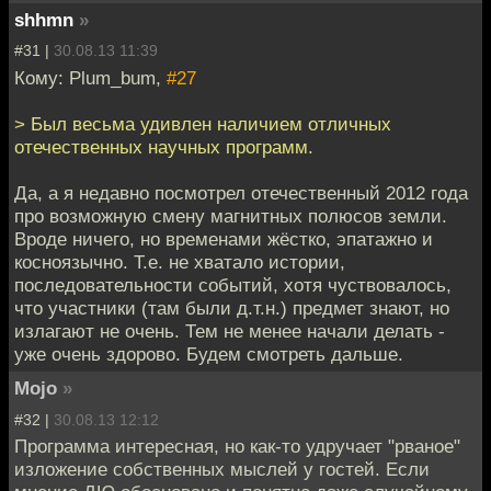
shhmn
»
#31 |
30.08.13 11:39
Кому: Plum_bum,
#27
> Был весьма удивлен наличием отличных
отечественных научных программ.
Да, а я недавно посмотрел отечественный 2012 года
про возможную смену магнитных полюсов земли.
Вроде ничего, но временами жёстко, эпатажно и
косноязычно. Т.е. не хватало истории,
последовательности событий, хотя чуствовалось,
что участники (там были д.т.н.) предмет знают, но
излагают не очень. Тем не менее начали делать -
уже очень здорово. Будем смотреть дальше.
Mojo
»
#32 |
30.08.13 12:12
Программа интересная, но как-то удручает "рваное"
изложение собственных мыслей у гостей. Если