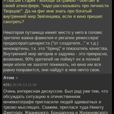
> Лысый старик - вообще за гранью - обитает в
своей атмосфере, "надо рассказывать про личности
Творцов!". Да на фиг мне знать про богатый
внутренний мир Звягинцева, если я кино пришел
смотреть?
Некоторая путаница имеет место у него в голове:
зрителю важна фамилия и регалии режиссера/
продюсера/сценариста ("от создателя..." и т.д.)
кинокартины, т.к. это "бренд" и показатель качества.
Внутренний мир авторов и задумка - это прекрасно,
возможно, 90% зрителей не поймут их в полной
мере и/или не захотят понимать, но кино им все
равно понравится, они найдут в нем нечто свое.
Атом
»
#29 |
30.08.13 11:34
Очень интересная дискуссия. Был рад уже тем, что
обсуждать ситуацию в отечественном
кинематографе пригласили людей адекватных и
трезво мыслящих. Скажем, пригласи туда Никиту
Джигурду, Жванецкого, Бондарчука и Жириновского