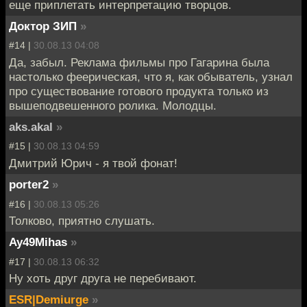
еще приплетать интерпретацию творцов.
Доктор ЗИП
»
#14 |
30.08.13 04:08
Да, забыл. Реклама фильмы про Гагарина была
настолько феерическая, что я, как обыватель, узнал
про существование готового продукта только из
вышеподвешенного ролика. Молодцы.
aks.akal
»
#15 |
30.08.13 04:59
Дмитрий Юрич - я твой фонат!
porter2
»
#16 |
30.08.13 05:26
Толково, приятно слушать.
Ay49Mihas
»
#17 |
30.08.13 06:32
Ну хоть друг друга не перебивают.
ESR|Demiurge
»