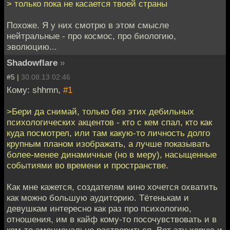
> только пока не касается твоей страны
Похоже. Я у них смотрю в этом смысле
нейтральные - про космос, про биологию,
эволюцию...
Shadowflare
»
#5 |
30.08.13 02:46
Кому: shhmn,
#1
>Бери да снимай, только без этих дебильных
психологических акцентов - кто с кем спал, кто как
куда посмотрел, или там какую-то личность долго
крупным планом изображать, а лучше показывать
более-менее динамичные (но в меру), насыщенные
событиями во времени и пространстве.
Как мне кажется, создателям кино хочется охватить
как можно большую аудиторию. Тётенькам и
девушкам интересно как раз про психологию,
отношения, им в кайф кому-то посочувствовать и в
ком-то эмоционально раствориться. Вот эту херню и