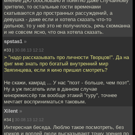
мнение ДЮ обосновано и понятно даже случайному
зрителю, то остальные гости временами
скатываются до пространных рассуждений, а
девушка - даже если и хотела сказать что-то
дельное, то у неё это не получилось, речь скомканна
и не совсем ясно, что она хотела сказать.
spstas1
»
#33 |
30.08.13 12:12
> "надо рассказывать про личности Творцов!". Да на
фиг мне знать про богатый внутренний мир
Звягинцева, если я кино пришел смотреть?
Не скажи, камрад ... У нас "поэт - больше, чем поэт".
Ну а уж писатель или в данном случае
кинорежиссёр так вообще этакий "гуру", точнее
мечтает восприниматься таковым.
Xilent
»
#34 |
30.08.13 12:12
Интересная беседа. Люблю такое посмотреть, без
криков и воплей люди высказывают точку зрения по