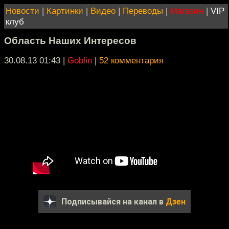
Новости
|
Картинки
|
Видео
|
Переводы
|
Магазин
|
VIP
клуб
Область Наших Интересов
30.08.13 01:43
|
Goblin
|
52 комментария
Подписывайся на канал в
Дзен