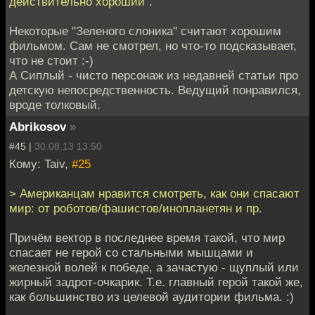
действительно хороший".
Некоторые "Зеленого слоника" считают хорошим
фильмом. Сам не смотрел, но что-то подсказывает,
что не стоит :-)
А Сиплый - чисто персонаж из недавней статьи про
детскую непосредственность. Ведущий понравился,
вроде толковый.
Abrikosov
»
#45 |
30.08.13 13:50
Кому: Taiv,
#25
> Американцам нравится смотреть, как они спасают
мир: от роботов/фашистов/инопланетян и пр.
Причём вектор в последнее время такой, что мир
спасает не герой со стальными мышцами и
железной волей к победе, а зачастую - щуплый или
жирный задрот-очкарик. Т.е. главный герой такой же,
как большинство из целевой аудитории фильма. :)