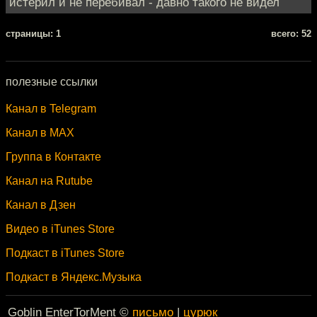
истерил и не перебивал - давно такого не видел
cтраницы: 1
всего: 52
полезные ссылки
Канал в Telegram
Канал в MAX
Группа в Контакте
Канал на Rutube
Канал в Дзен
Видео в iTunes Store
Подкаст в iTunes Store
Подкаст в Яндекс.Музыка
Goblin EnterTorMent ©
письмо
|
цурюк