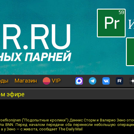
оды
Магазин
VIP
ом эфире
oefkonijnen ("Подопытные кролики") Деннис Сторм и Валерио Зено от
ала BNN. Перед началом передачи оба перенесли небольшую операци
а у Зено — с живота, сообщает The Daily Mail