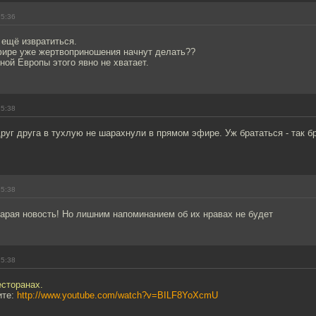
15:36
к ещё извратиться.
фире уже жертвоприношения начнут делать??
ой Европы этого явно не хватает.
15:38
друг друга в тухлую не шарахнули в прямом эфире. Уж брататься - так б
15:38
арая новость! Но лишним напоминанием об их нравах не будет
15:38
есторанах.
ите:
http://www.youtube.com/watch?v=BILF8YoXcmU