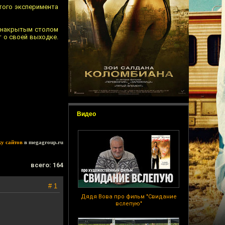
этого эксперимента
за накрытым столом
т о своей выходке.
Видео
ку сайтов
в megagroup.ru
всего: 164
# 1
Дядя Вова про фильм "Свидание
вслепую"