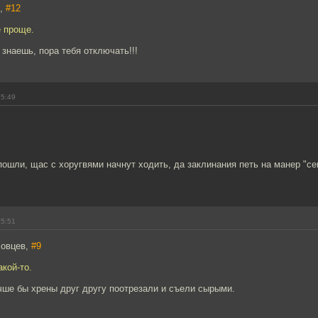
7,
#12
ё проще.
знаешь, пора тебя отключать!!!
15:49
пошли, щас с хоругвями начнут ходить, да заклинания петь на манер "с
15:51
ховцев,
#9
акой-то.
ше бы хрены друг другу поотрезали и съели сырыми.