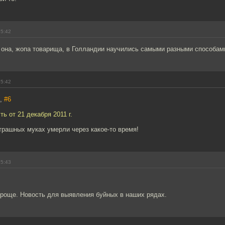
15:42
а она, жопа товарища, в Голландии научились самыми разными способам
15:42
7,
#6
ть от 21 декабря 2011 г.
страшных муках умерли через какое-то время!
15:43
проще. Новость для выявления буйных в наших рядах.