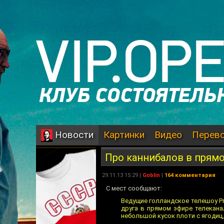
Картинки
Видео
Перев
Новости
Про каннибалов в прям
29.11.13 15:29 |
Goblin
|
164 комментария
С мест сообщают:
Ведущие голландское телешоу Pr
друга в прямом эфире телекан
небольшой кусок плоти с ягодиц, 