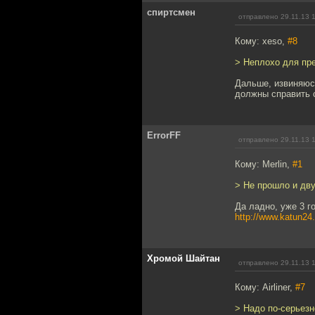
спиртсмен
отправлено 29.11.13 
Кому: xeso,
#8
> Неплохо для пр
Дальше, извиняюсь
должны справить 
ErrorFF
отправлено 29.11.13 
Кому: Merlin,
#1
> Не прошло и двух
Да ладно, уже 3 г
http://www.katun24
Хромой Шайтан
отправлено 29.11.13 
Кому: Airliner,
#7
> Надо по-серьезн