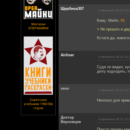
Щербина307
отправлено 29.11.13 
Кому: Merlin,
#1
Магазин
ОПЕРМАЙКИ
> Не прошло и двух
Кстати да, новость
Airliner
отправлено 29.11.13 
Судя по видео, ку
делу подходить, п
xeso
отправлено 29.11.13 
Советские
Неплохо для прем
учебники 1940-50х
годов
Доктор
отправлено 29.11.13 
Верховцев
Просто пиздец как