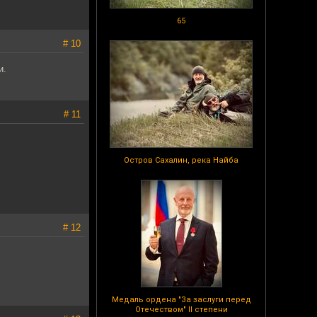
65
# 10
и.
# 11
Остров Сахалин, река Найба
# 12
Медаль ордена "За заслуги перед
Отечеством" II степени