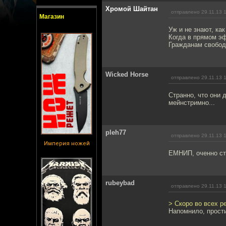
Хромой Шайтан
отправлено 29.11.13 
Магазин
Уж и не знают, ка
Когда в прямом э
Гражданам свободн
Wicked Horse
отправлено 29.11.13 
Странно, что они 
мейнстримно...
pleh77
отправлено 29.11.13 
Империя ножей
ЕМНИП, оченно ст
rubeybad
отправлено 29.11.13 
> Скоро во всех р
Напомнило, прост