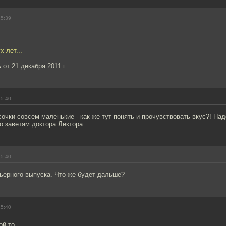
15:39
 лет...
 от 21 декабря 2011 г.
15:40
сочки совсем маленькие - как же тут понять и прочувствовать вкус?! Над
о заветам доктора Лектора.
15:40
ьерного выпуска. Что же будет дальше?
15:40
ой-то.