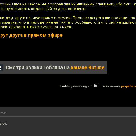
очки мяса на масле, не приправляя их никакими специями, ибо суть 
и почувствовать подлинный вкус человечинки.
ли друг друга на вкус прямо в студии. Процесс дегустации проходил 
 заявили, что в человечине нет ничего особенного и что они не жалею
арактеризовать вкус съеденного мяса.
руг друга в прямом эфире
Смотри ролики Гоблина на
канале Rutube
Goblin рекомендует
заказывать
разработ
15:36
лет...