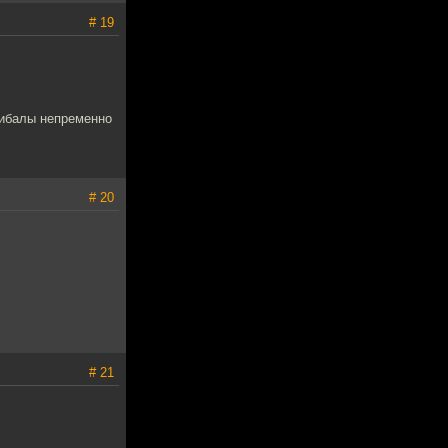
# 19
нибалы непременно
# 20
# 21