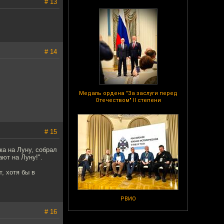
# 13
# 14
Медаль ордена "За заслуги перед
Отечеством" II степени
# 15
а на Луну, собрал
ют на Луну!".
, хотя бы в
РВИО
# 16