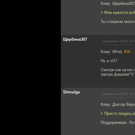
Кому: Щербина30
> Мне кажется вс
Ты слишком много 
Щербина307
отправлено 29.11.13 
Кому: W!nd,
#16
Ну а чО?
Смотри как кучно 
завтра фашизм"!!!
Shmulge
отправлено 29.11.13 
Кому: Доктор Вер
> Просто пиздец к
Поддерживаю. Луч