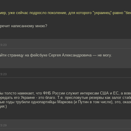
мер, уже сейчас подросло поколение, для которого "украинец"-равно "бе
воречит написанному мною?
23:23
айти страницу на фейсбуке Сергея Александровича — не могу.
23:23
 бы толсто намекает, что ФНБ России служит интересам США и ЕС, а вов
редать его Украине - это благо. Т.е. пресловутые резервы как залог стаб
ые годы трубили однопартийцы Маркова (и Путин в том числе), это, ока
ия:)
23:29