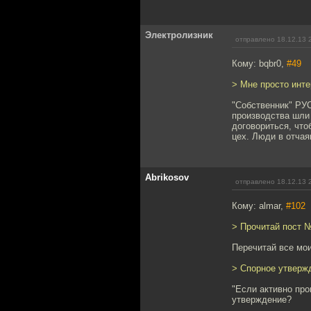
Электролизник
отправлено 18.12.13 
Кому: bqbr0,
#49
> Мне просто инте
"Собственник" РУС
производства шли 
договориться, что
цех. Люди в отчая
Abrikosov
отправлено 18.12.13 
Кому: almar,
#102
> Прочитай пост 
Перечитай все мои
> Спорное утверж
"Если активно про
утверждение?