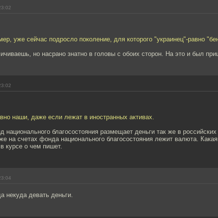
23:02
мер, уже сейчас подросло поколение, для которого "украинец"-равно "бе
чиваешь, но насрано знатно в головы с обоих сторон. На это и был при
23:02
авно наши, даже если лежат в иностранных активах.
 национального благосостояния размещает деньги так же в российских 
 же на счетах фонда национального благосостояния лежит валюта. Кака
в курсе о чем пишет.
23:04
да некуда девать деньги.