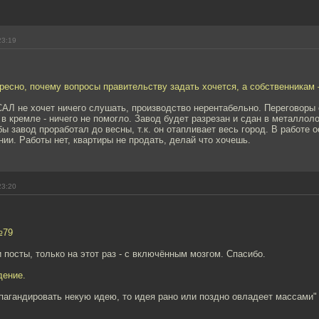
23:19
ресно, почему вопросы правительству задать хочется, а собственникам 
АЛ не хочет ничего слушать, производство нерентабельно. Переговоры 
в кремле - ничего не помогло. Завод будет разрезан и сдан в металлол
бы завод проработал до весны, т.к. он отапливает весь город. В работе 
нии. Работы нет, квартиры не продать, делай что хочешь.
23:20
№79
 посты, только на этот раз - с включённым мозгом. Спасибо.
дение.
пагандировать некую идею, то идея рано или поздно овладеет массами" 