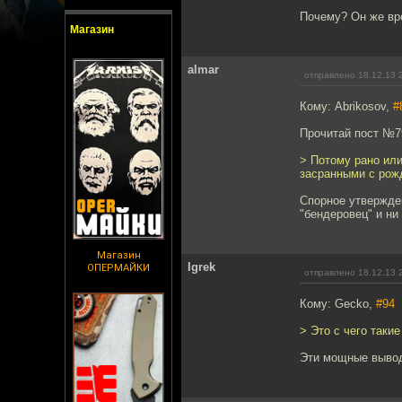
Почему? Он же вро
Магазин
almar
отправлено 18.12.13 
Кому: Abrikosov,
#
Прочитай пост №7
> Потому рано или
засранными с рож
Спорное утвержден
"бендеровец" и ни
Магазин
Igrek
ОПЕРМАЙКИ
отправлено 18.12.13 
Кому: Gecko,
#94
> Это с чего так
Эти мощные вывод