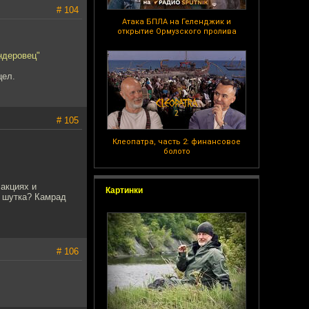
# 104
Атака БПЛА на Геленджик и
открытие Ормузского пролива
ндеровец"
цел.
# 105
Клеопатра, часть 2: финансовое
болото
акциях и
Картинки
я шутка? Камрад
# 106