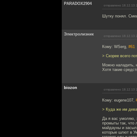
PARADOX2904
отправлено 18.12.13 
Шутку понял. Смеш
Электролизник
отправлено 18.12.13 
Кому: WSerg,
#61
> Скорее всего по
Можно наладить, н
Хотя такие средст
biozon
отправлено 18.12.13 
Кому: eugene107,
> Куда же им дева
Да я вас умоляю, 
промыты так, что 
майдауны и засыла
которые шлют в Ук
готовят еду и отв