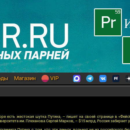
оды
Магазин
VIP
оре есть жестокая шутка Путина, – пишет на своей странице в «Фейс
ерситета им. Плеханова Сергей Марков, – $15 млрд. Россия забирает у 
адимира Путина о том, что эти деньги, возьмут не из российского бю