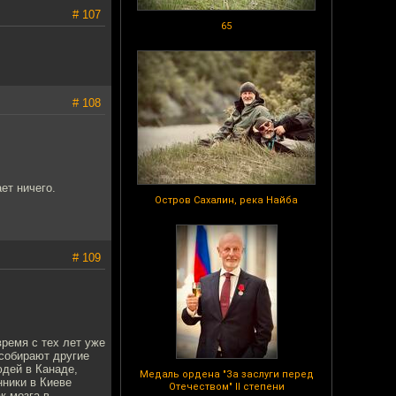
# 107
65
# 108
ет ничего.
Остров Сахалин, река Найба
# 109
время с тех лет уже
 собирают другие
юдей в Канаде,
Медаль ордена "За заслуги перед
нники в Киеве
Отечеством" II степени
к мозга в