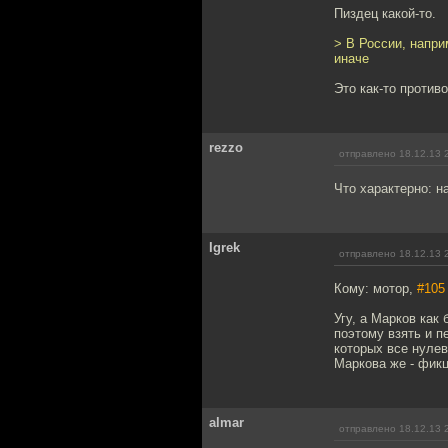
Пиздец какой-то.
> В России, напри
иначе
Это как-то проти
rezzo
отправлено 18.12.13 
Что характерно: н
Igrek
отправлено 18.12.13 
Кому: мотор,
#105
Угу, а Марков как
поэтому взять и пе
которых все нулев
Маркова же - фикц
almar
отправлено 18.12.13 