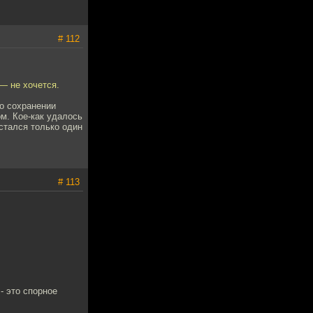
# 112
— не хочется.
о сохранении
ом. Кое-как удалось
остался только один
# 113
- это спорное