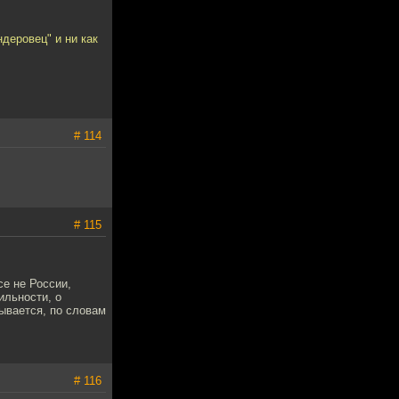
ндеровец" и ни как
# 114
# 115
се не России,
ильности, о
зывается, по словам
# 116