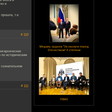
гко и
 прошла, т.е.
# 110
Медаль ордена "За заслуги перед
Отечеством" II степени
лигархические
о по историческим
в сознательном
# 111
РВИО