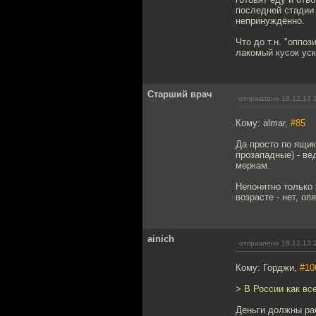
последней стадии.
непринуждённо.
Что до т.н. "оппо
лакомый кусок уск
Старший врач
отправлено 18.12.13 
Кому: almar,
#85
Да просто по ящик
прозападные) - ве
меркам.
Непонятно только
возрасте - нет, опя
ainich
отправлено 18.12.13 
Кому: Горджи,
#10
> В России как вс
Деньги должны ра