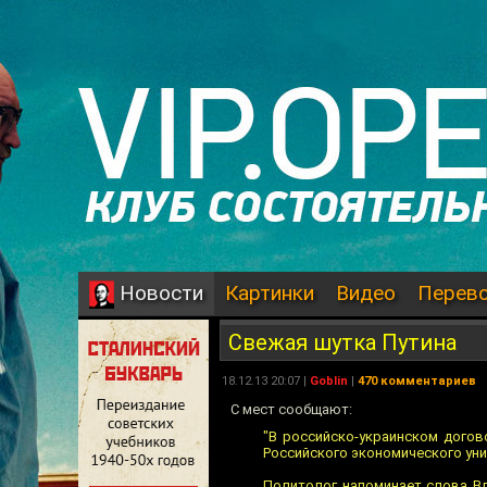
Картинки
Видео
Перев
Новости
Свежая шутка Путина
18.12.13 20:07 |
Goblin
|
470 комментариев
C мест сообщают:
"В российско-украинском догов
Российского экономического унив
Политолог напоминает слова Вл