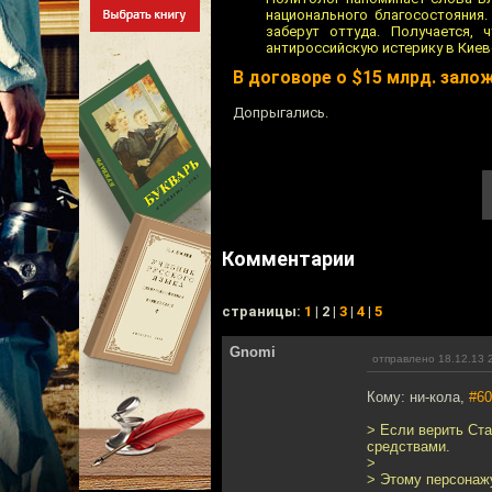
национального благосостояния.
заберут оттуда. Получается,
антироссийскую истерику в Киеве.
В договоре о $15 млрд. зало
Допрыгались.
Комментарии
cтраницы:
1
| 2 |
3
|
4
|
5
Gnomi
отправлено 18.12.13 
Кому: ни-кола,
#60
> Если верить Ст
средствами.
>
> Этому персонажу