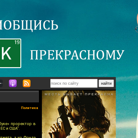
Политика
буке» проректор в
ЕС и США".
джета, а из Фонда