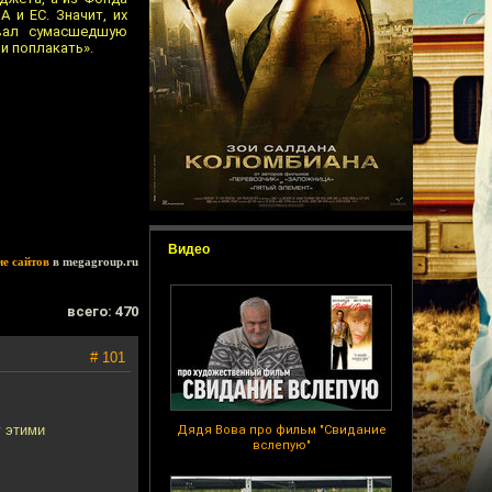
 и ЕС. Значит, их
ивал сумасшедшую
 и поплакать».
Видео
ие сайтов
в megagroup.ru
всего: 470
# 101
у этими
Дядя Вова про фильм "Свидание
вслепую"