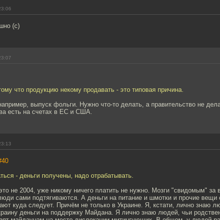
23:06
но (с)
23:07
тому что продукцию некому продавать - это типовая причина.
апример, выпуск фольги. Нужно что-то делать, а правительство не дела
ва есть на счетах в ЕС и США.
23:13
#40
ться - деньги получены, надо отрабатывать.
это не 2004, уже никому ничего платить не нужно. Мозги "свидомым" за 
люди сами подтягиваются. А деньги на питание и шмотки и прочие вещи
ют куда следует. Причём не только в Украине. Я, кстати, лично знаю л
раину деньги на поддержку Майдана. Я лично знаю людей, чьи родстве
озят майдаунам на место дислокации митингующих. В общем, у людей ра