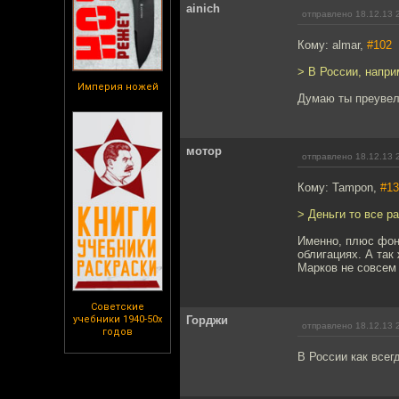
ainich
отправлено 18.12.13 
Кому: almar,
#102
> В России, напри
Империя ножей
Думаю ты преувели
мотор
отправлено 18.12.13 
Кому: Tampon,
#13
> Деньги то все р
Именно, плюс фонд
облигациях. А так
Марков не совсем 
Советские
учебники 1940-50х
Горджи
отправлено 18.12.13 
годов
В России как всег