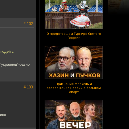
# 102
О предстоящем Турнире Святого
Георгия
 людей с
"украинец"-равно
Признание Меркель и
# 103
возвращение России в большой
спорт
тина