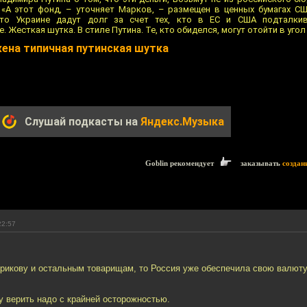
 «А этот фонд, – уточняет Марков, – размещен в ценных бумагах США
 что Украине дадут долг за счет тех, кто в ЕС и США подталк
 Жесткая шутка. В стиле Путина. Те, кто обиделся, могут отойти в угол
жена типичная путинская шутка
Слушай подкасты на
Яндекс.Музыка
Goblin рекомендует
заказывать
создан
22:57
арикову и остальным товарищам, то Россия уже обеспечила свою валют
 верить надо с крайней осторожностью.