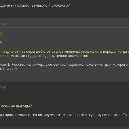
де агент самого, великого и ужасного?
22:58
82
9
 поздно эти высеры дебилов станут мнением украинского народа, когда
дения мозгами подрастёт достаточное количество.
ие. В России, например, уже сейчас подросло поколение, для которого 
 как иначе
23:00
ие мощные выводы?
ы прямо следуют из цитируемого текста про жесткую шутку в стиле Пу