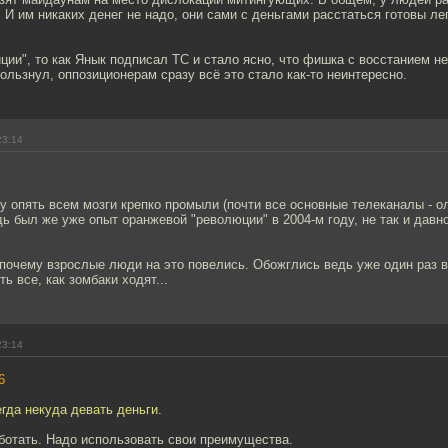
 И им никаких денег не надо, они сами с деньгами расстаться готовы ле
зиции", то как Янык подписал ТС и стало ясно, что фишка с восстанием не
ользнул, оппозиционерам сразу всё это стало как-то неинтересно.
23:14
у опять всем мозги крепко промыли (почти все основные телеканалы - о
дь был же уже опыт оранжевой "революции" в 2004-м году, не так и давн
 почему взрослые люди на это повелись. Обожглись ведь уже один раз 
ть все, как зомбаки ходят...
23:14
6
егда некуда девать деньги.
ботать. Надо использовать свои преимущества.