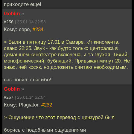
приходите ещё!
Goblin
»
#256 |
25.01.14 22:53
Кому: capo,
#234
> Были в пятницу 17.01 в Самаре, к/т киномечта,
сеанс 22:25. Звук - как будто только централка в
домашнем кинотеатре включена, и та глухая. Тихий,
монофонический, бубнящий. Привыкал минут 20. Не
знаю, чей косяк, но доложить считаю необходимым.
вас понял, спасибо!
Goblin
»
#257 |
25.01.14 22:54
Кому: Plagiator,
#232
> Ощущение что этот перевод с цензурой был
борись с подобными ощущениями