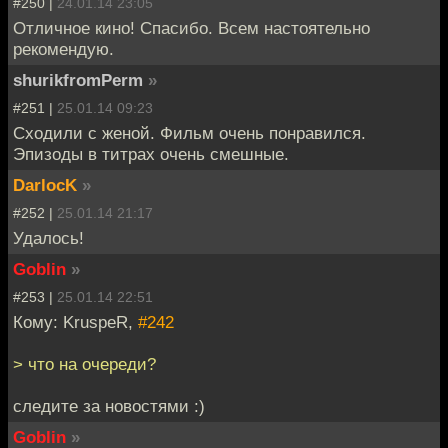
#250 |
24.01.14 23:05
Отличное кино! Спасибо. Всем настоятельно
рекомендую.
shurikfromPerm
»
#251 |
25.01.14 09:23
Сходили с женой. Фильм очень понравился.
Эпизоды в титрах очень смешные.
DarlocK
»
#252 |
25.01.14 21:17
Удалось!
Goblin
»
#253 |
25.01.14 22:51
Кому: KruspeR,
#242
> что на очереди?
следите за новостями :)
Goblin
»