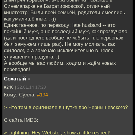
Синемапарке на Багратионовской, отличный
кинотеатр! Были всей семьёй, родители смеялись
как умалишённые. :-))
Единственное, по переводу: late husband -- это
покойный муж, а не последний муж, как прозвучало
(да и последнего вообще не м.быть, т.к. персонаж
был замужем лишь раз). Не могу молчать, как
филолог, а а замечаю исключительно в целях
улучшения продукта. :)
А вообще мы вас любим, ходим и ждём новых
переводов!
Cохатый
»
#240 |
22.01.14 17:29
Кому: Сулла,
#194
> Что там в оригинале в шутке про Чернышевского?
С сайта IMDB:
> Lightning: Hey Webster, show a little respect!