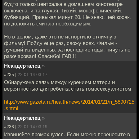
будто только централка в домашнем кинотеатре
включена, и та глухая. Тихий, монофонический,
бубнящий. Привыкал минут 20. Не знаю, чей косяк,
но доложить считаю необходимым.
Но в целом, даже это не испортило отличную
фильму! Пойду еще раз, свожу всех. Фильм -
лучший из виденных за последние годы, ничуть не
разочаровал! Спасибо! ГАВ!!!
Неандерталец
»
#235 |
22.01.14 03:17
Обнаружена связь между курением матери и
вероятностью для ребенка стать гомосексуалистом
http://www.gazeta.ru/health/news/2014/01/21/n_5890725
.shtml
Неандерталец
»
#236 |
22.01.14 03:19
Извиняйте промахнулся. Если можно перенесите в