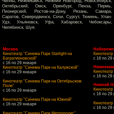
Челны, Нижнекамск, Нижний Новгород, Новосибирск,
Октябрьский, Омск, Оренбург, Пенза, Пермь,
Пионерский, Ростов-на-Дону, Рязань, Самара,
Саратов, Северодвинск, Сочи, Сургут, Тюмень, Улан-
Удэ, Ульяновск, Уфа, Хабаровск, Чебоксары,
Челябинск, Шуя.
Москва
Набережн
Кинотеатр "Синема Парк Starlight на
Кинотеатр
Багратионовской"
с 16 по 29
с 16 по 29 января
Нижнекам
Кинотеатр "Синема Парк на Калужской"
Кинотеатр
с 16 по 29 января
с 16 по 29
Кинотеатр "Синема Парк на Октябрьском
Нижний Н
Поле"
Кинотеатр
с 16 по 29 января
с 16 по 29
Кинотеатр "Синема Парк на Южной"
Кинотеатр
с 16 по 29 января
с 16 по 29
Кинотеатр "Синема Парк Метрополис"