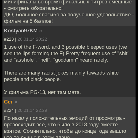
минифиналы во время финальных титров смешные
- смотреть обязательно!
ДЮ, большое спасибо за полученное удовольствие -
фильм на 5 баллов!
Kostyan97KM
»
#223 |
20.01.14 20:22
1 use of the F-word, and 3 possible bleeped uses (we
see the lips forming the F).Pretty frequent use of "shit"
and "asshole", "hell", "goddamn" heard rarely.
There are many racist jokes mainly towards white
people and black people.
У фильма PG-13, нет там мата.
Сет
»
#224 |
20.01.14 22:29
По накалу положительных эмоций от просмотра -
превосходит всё, что было в 2013 году вместе
взятое. Сомнительно, чтобы до конца года вышло
что-то лучше в этом плане.