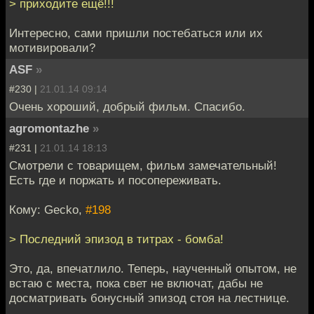
> приходите ещё!!!
Интересно, сами пришли постебаться или их
мотивировали?
ASF
»
#230 |
21.01.14 09:14
Очень хороший, добрый фильм. Спасибо.
agromontazhe
»
#231 |
21.01.14 18:13
Смотрели с товарищем, фильм замечательный!
Есть где и поржать и посопереживать.
Кому: Gecko,
#198
> Последний эпизод в титрах - бомба!
Это, да, впечатлило. Теперь, наученный опытом, не
встаю с места, пока свет не включат, дабы не
досматривать бонусный эпизод стоя на лестнице.