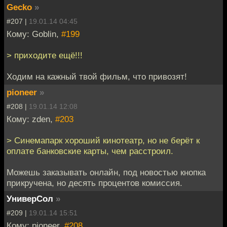
Gecko
»
#207 |
19.01.14 04:45
Кому: Goblin,
#199
> приходите ещё!!!
Ходим на кажный твой фильм, что привозят!
pioneer
»
#208 |
19.01.14 12:08
Кому: zden,
#203
> Синемапарк хороший кинотеатр, но не берёт к
оплате банковские карты, чем расстроил.
Можешь заказывать онлайн, под новостью кнопка
прикручена, но десять процентов комиссия.
УниверСол
»
#209 |
19.01.14 15:51
Кому: pioneer,
#208