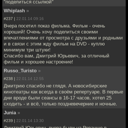
"поделиться ссылкой"
Whiplash
»
#237 |
22.01.14 09:16
Вчера посетил показ фильма. Фильм - очень
хороший! Очень хочу поделиться своими
впечатлениями от просмотра с друзьями и родными
и в связи с этим жду фильм на DVD - куплю
минимум три штуки!
Спасибо вам, Дмитрий Юрьевич, за отличный
фильм и хорошее настроение!
Russo_Turisto
»
#238 |
22.01.14 12:55
Дмитрию спасибо не глядя. А новосибирские
кинотеатры как всегда в своём репертуаре. В первые
дни вроде были сеансы в 16-17 часов, хотел 25
сходить - и всё, только поздневечерние и ночные.
Junia
»
#239 |
22.01.14 13:30
Дмитрий Юрьевич, вчера были на Реванше в