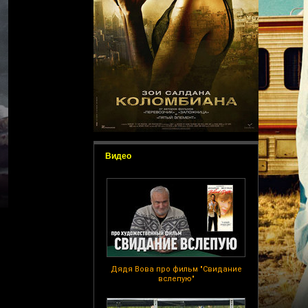
Видео
Дядя Вова про фильм "Свидание
вслепую"