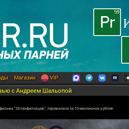
оды
Магазин
VIP
рвью с Андреем Шальопой
фильма "28 панфиловцев", перевалила за 10 миллионов рублей.