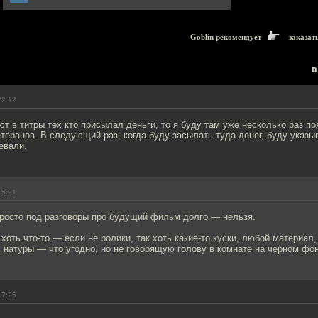
Goblin рекомендует
заказат
в
22:12
т в титры тех кто присылал деньги, то я буду там уже несколько раз п
теранов. В следующий раз, когда буду засылать туда денег, буду указы
евали.
15:21
просто под разговоры про будущий фильм долго — нельзя.
хоть что-то — если не ролики, так хоть какие-то куски, любой материал,
в натуры — что угодно, но не говорящую голову в комнате на черном фон
17:26