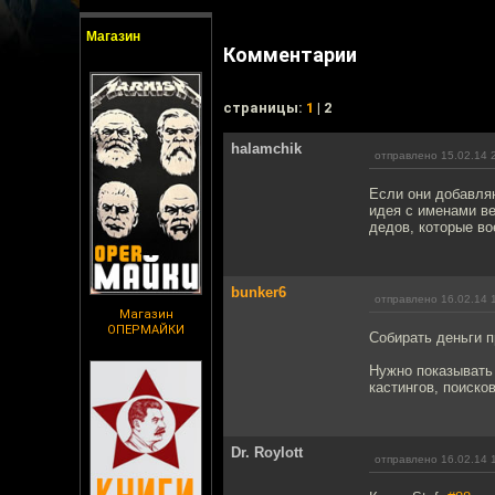
Магазин
Комментарии
cтраницы:
1
| 2
halamchik
отправлено 15.02.14 
Если они добавляю
идея с именами ве
дедов, которые во
bunker6
отправлено 16.02.14 
Магазин
ОПЕРМАЙКИ
Собирать деньги 
Нужно показывать 
кастингов, поиско
Dr. Roylott
отправлено 16.02.14 