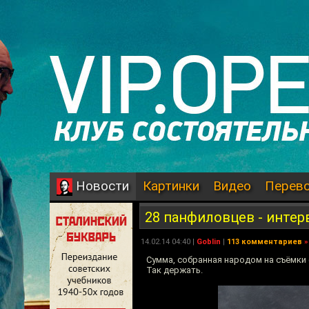
Картинки
Видео
Перев
Новости
28 панфиловцев - инте
14.02.14 04:40 |
Goblin
|
113 комментариев
»
Сумма, собранная народом на съёмки 
Так держать.