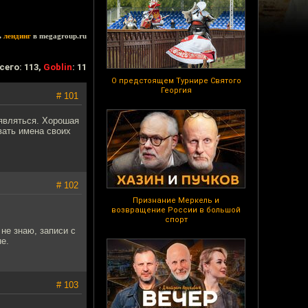
ь
лендинг
в megagroup.ru
сего: 113,
Goblin
: 11
О предстоящем Турнире Святого
Георгия
# 101
оявляться. Хорошая
вать имена своих
# 102
Признание Меркель и
возвращение России в большой
спорт
 не знаю, записи с
е.
# 103