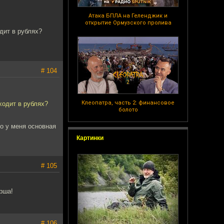
Атака БПЛА на Геленджик и
открытие Ормузского пролива
дит в рублях?
# 104
Клеопатра, часть 2: финансовое
ходит в рублях?
болото
о у меня основная
Картинки
# 105
рша!
# 106