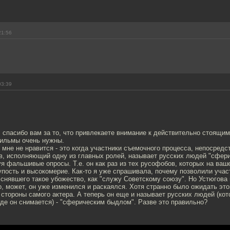
21:56
03:39
спасибо вам за то, что привлекаете внимание к действительно стоящим
фильмы очень нужны.
 мне не нравится - это когда участники съемочного процесса, непосредст
в, исполняющий одну из главных ролей, называет русских людей "сфер
я фальшивые опросы. Т.е. он как раз из тех русофобов, которых на ваш
пость и высокомерие. Как-то я уже спрашивала, почему позволили учас
 снявшего такое убожество, как "служу Советскому союзу". Но Устюгова
о, может, он уже изменился и раскаялся. Хотя странно было ожидать это
стороны самого актера. А теперь он еще и называет русских людей (ко
 где он снимается) - "сферическим быдлом". Разве это правильно?