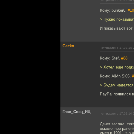
Кому: bunker6,
#10
> Нужно показыват
И показывают вот
Gecko
отправлено 17.02.14 
Кому: Stef,
#88
> Хотел еще подки
Кому: AlMn Si05,
#
> Будем надеятся
PayPal появился 
Глав_Спец_ИЦ
отправлено 17.02.14 
Денег заслал, себ
осколочное ранени
умер в 1991...я о