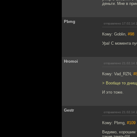
деньги. Мне в при
Pbmg
отправлено 17.02.14 
Кому: Goblin,
#98
Ура! С момента п
Hromoi
отправлено 21.02.14 
Кому: Vad_RZN,
#
> Вообще то днищ
И это тоже.
Gestr
отправлено 21.02.14 
Кому: Pbmg,
#109
Видимо, хорошим 
такие темпы)))!