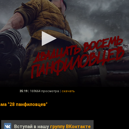
35:19
|
169664 просмотра
|
скачать
ма "28 панфиловцев"
Вступай в нашу
группу ВКонтакте