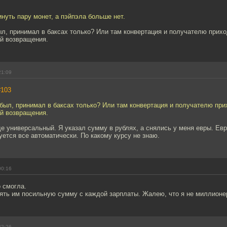
нуть пару монет, а пэйпэла больше нет.
ыл, принимал в баксах только? Или там конвертация и получателю прихо
й возвращения.
21:09
#103
 был, принимал в баксах только? Или там конвертация и получателю при
й возвращения.
е универсальный. Я указал сумму в рублях, а снялись у меня евры. Евр
уется все автоматически. По какому курсу не знаю.
00:16
 смогла.
ять им посильную сумму с каждой зарплаты. Жалею, что я не миллионе
22:26