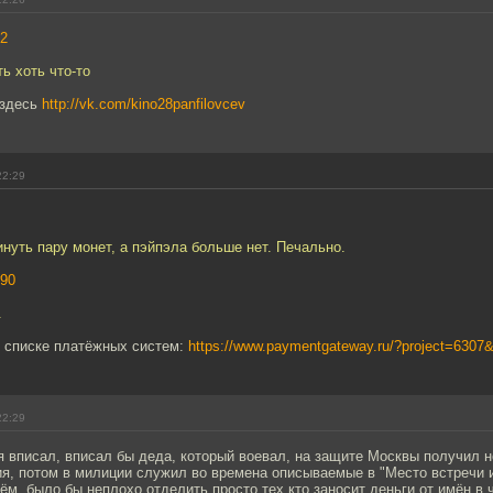
2
ь хоть что-то
 здесь
http://vk.com/kino28panfilovcev
22:29
нуть пару монет, а пэйпэла больше нет. Печально.
90
.
в списке платёжных систем:
https://www.paymentgateway.ru/?project=6307
22:29
я вписал, вписал бы деда, который воевал, на защите Москвы получил 
я, потом в милиции служил во времена описываемые в "Место встречи и
 чём, было бы неплохо отделить просто тех кто заносит деньги от имён в