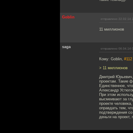
Goblin
отправлено 22.02.14 
11 миллионов
saga
отправлено 06.04.14 
Кому: Goblin,
#112
> 11 миллионов
Дмитрий Юрьевич, 
проектам. Такие 
Единственное, что
Александр Устюго
При этом использу
высмеивают за глу
проекте человека,
оправдать тем, чт
подтверждения со 
деньги на проект,