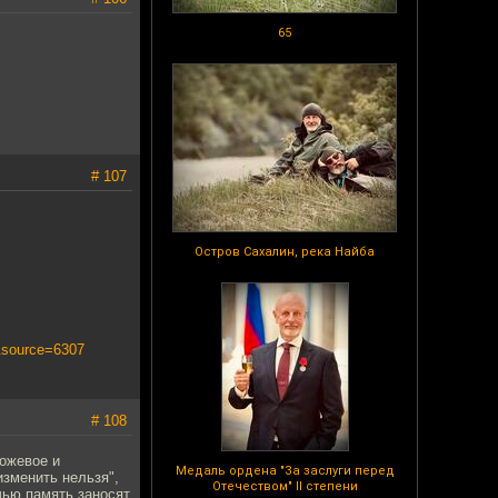
65
# 107
Остров Сахалин, река Найба
&source=6307
# 108
ножевое и
Медаль ордена "За заслуги перед
зменить нельзя",
Отечеством" II степени
 чью память заносят