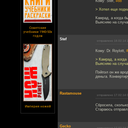
Кому: Stef,
#88
> Хотел еще подки
Камрад, а когда б
Выясняю на случа
Советские
учебники 1940-50х
годов
Stef
отправлено 16.02.14 
Кому: Dr. Roylott,
> Камрад, а когда
Выясняю на случа
Пэйпэл он же врод
деньга. Конвертир
Rastamouse
отправлено 17.02.14 
Сбросила, сколько
Империя ножей
Стараюсь отправл
Gecko
отправлено 17.02.14 