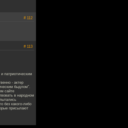
# 112
# 113
 и патриотическим
венно - актер
ическим быдлом".
ем сайте
твовать в народном
 пытались
го без какого-либо
торые присылают