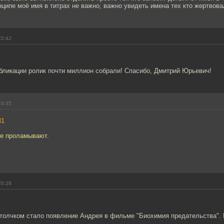
нципе моё имя в титрах не важно, важно увидеть имена тех кто жертвова
22:42
убликации ролик почти миллион собрали! Спасибо, Дмитрий Юрьевич!
16:35
81
е проламывают.
20:28
толчком стало появление Андрея в фильме "Биохимия предательства". 