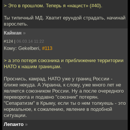
> Это в прошлом. Теперь я «нацист» (#40).
Ты типичный МД. Хватит ерундой страдать, начинай
взрослеть.
Кайман
»
#124 |
06.03.14 11:22
Кому: Gekelberi,
#113
> а это потеря союзника и приближение территории
НАТО к нашим границам.
Проснись, камрад, НАТО уже у границ России -
ближе некуда. А Украина, к слову, уже много лет не
является союзником России. Ну а после очередного
переворота и подавно "союзник" потерян.
"Сепаратизм" в Крыму, если ты о нем толкуешь - это
нормальное, к сожалению, явление в подобной
ситуации.
Лепанто
»