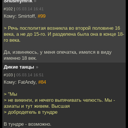
Snusmymrik
»
#102 |
05.03.14 16:41
Кому: Smirtoff,
#99
> Речь посполитая возникла во второй половине 16
века, а не до 15-го. И разделена была она в конце 18-
го века.
Да, извиняюсь, у меня опечатка, имелся в виду
именно 18 век.
Дикие танцы
»
#103 |
05.03.14 16:51
Кому: FatAndy,
#84
> "Мы
> не викинги, и нечего выпячивать челюсть. Мы -
азиаты и тут живем. Высшая
> добродетель в тундре
В тундре - возможно.