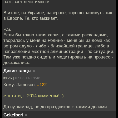
называет легитимным.
В итоге, на Украине, наверное, зорошо заживут - как
в Европе. Те, кто выживет.
P.S.
Если бы точно такая херня, с такими раскладами,
творилась у меня на Родине - меня бы из дома как
ветром сдуло - либо к ближайшей границе, либо в
направлении местной администрации - по ситуации.
Там уже поздно сидеть и медитировать на процесс -
доскакались.
Дикие танцы
»
#126 |
07.03.14 19:48
Кому: Jameson,
#122
> кстати, с 2014 комметом! :)
Да ну, камрад, не до праздников с такими делами.
Gekelberi
»