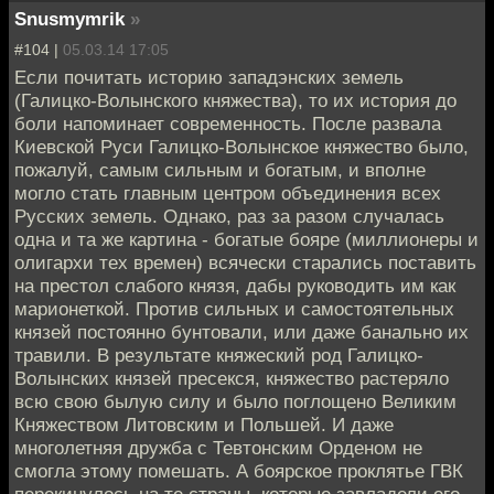
Snusmymrik
»
#104 |
05.03.14 17:05
Если почитать историю западэнских земель
(Галицко-Волынского княжества), то их история до
боли напоминает современность. После развала
Киевской Руси Галицко-Волынское княжество было,
пожалуй, самым сильным и богатым, и вполне
могло стать главным центром объединения всех
Русских земель. Однако, раз за разом случалась
одна и та же картина - богатые бояре (миллионеры и
олигархи тех времен) всячески старались поставить
на престол слабого князя, дабы руководить им как
марионеткой. Против сильных и самостоятельных
князей постоянно бунтовали, или даже банально их
травили. В результате княжеский род Галицко-
Волынских князей пресекся, княжество растеряло
всю свою былую силу и было поглощено Великим
Княжеством Литовским и Польшей. И даже
многолетняя дружба с Тевтонским Орденом не
смогла этому помешать. А боярское проклятье ГВК
перекинулось на те страны, которые завладели его