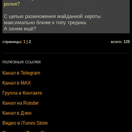
ролик?
С целью размножения майданной хероты
максимально ближе к топу тредика.
А зачем ещё?
cтраницы:
1
| 2
всего: 128
полезные ссылки
Канал в Telegram
Канал в MAX
Группа в Контакте
Канал на Rutube
Канал в Дзен
Видео в iTunes Store