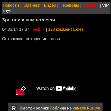
Новости
|
Картинки
|
Видео
|
Переводы
|
Магазин
|
VIP
клуб
Зря они к нам полезли
04.03.14 17:37
|
Goblin
|
128 комментариев
Осторожно, нехорошие слова.
Смотри ролики Гоблина на
канале Rutube