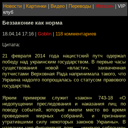
Новости
|
Картинки
|
Видео
|
Переводы
|
Магазин
|
VIP
клуб
Беззаконие как норма
18.04.14 17:16
|
Goblin
|
118 комментариев
Цитата:
21 февраля 2014 года нацистский путч одержал
победу над украинским государством. В первые часы
существования новой «власти», захваченная
путчистами Верховная Рада напринимала такого, что
Украина надолго попрощалась со статусом правового
государства.
Ярким примером служит «закон» 743-18 «О
недопущении преследования и наказания лиц по
поводу событий, которые имели место во время
проведения мирных собраний, и признании
утратившими силу некоторых законов Украины». В
названии уже фигурирует ложь – «мирное собрание»