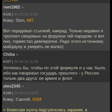
rem1982
»
#106 |
20.04.14 11:30
Кому: Ston,
#87
Вот порадовал ссылкой, камрад. Только недавно я
троллил свидомых на форумах гей-парадом- и вот
оно, торжество демократии. Ради этого истинному
майдауну и умереть не жалко)
Chiba
»
#107 |
20.04.14 11:34
Хотелось бы, чтобы по этой формуле и у нас было,
ибо как говаривал государь прошлого - у России
только два друга: ее армия и флот.
alex2345
»
#108 |
20.04.14 13:03
Кому: Сантей,
#104
> Кивеская хунта подсуетилась заранее, в