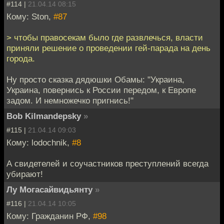
#114 |
21.04.14 08:15
Кому: Ston,
#87
> чтобы правосекам было где развлечься, власти
приняли решение о проведении гей-парада на день
города.
Ну просто сказка дядюшки Обамы: "Украина,
Украина, повернись к России передом, к Европе
задом. И немножечко пригнись!"
Bob Kilmandepsky
»
#115 |
21.04.14 09:03
Кому: lodochnik,
#8
А свидетелей и соучастников преступлений всегда
убирают!
Лу Могасайвидьянту
»
#116 |
21.04.14 10:05
Кому: Гражданин РФ,
#98