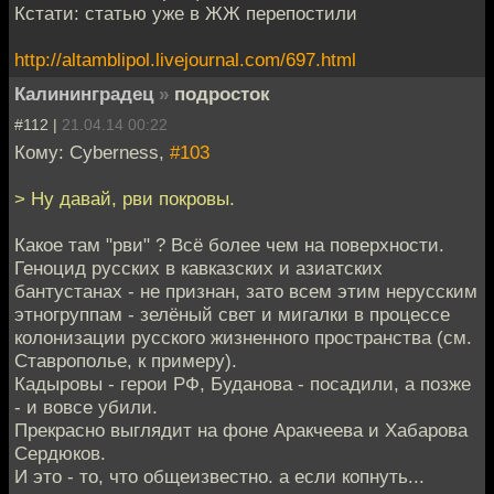
Кстати: статью уже в ЖЖ перепостили
http://altamblipol.livejournal.com/697.html
Калининградец
»
подросток
#112 |
21.04.14 00:22
Кому: Cyberness,
#103
> Ну давай, рви покровы.
Какое там "рви" ? Всё более чем на поверхности.
Геноцид русских в кавказских и азиатских
бантустанах - не признан, зато всем этим нерусским
этногруппам - зелёный свет и мигалки в процессе
колонизации русского жизненного пространства (см.
Ставрополье, к примеру).
Кадыровы - герои РФ, Буданова - посадили, а позже
- и вовсе убили.
Прекрасно выглядит на фоне Аракчеева и Хабарова
Сердюков.
И это - то, что общеизвестно. а если копнуть...