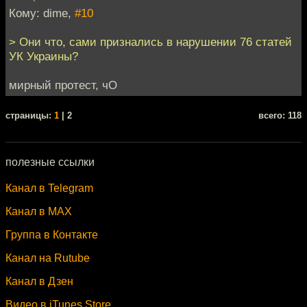
Кому: dime,
#10
> Они что, сами признались в нарушении 76 статей
УК Украины?
мирный протест, чО
cтраницы:
1
| 2
всего: 118
полезные ссылки
Канал в Telegram
Канал в MAX
Группа в Контакте
Канал на Rutube
Канал в Дзен
Видео в iTunes Store