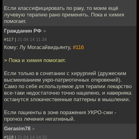
Если классифицировать по раку, то моим ещё
лучевую терапию рано применять. Пока и химия
помогает.
Гражданин РФ
»
#117 |
21.04.14 11:34
Кому: Лу Могасайвидьянту,
#116
> Пока и химия помогает.
Если только в сочетании с хирургией (дружеским
высмеиванием укро-патриотичных откровений).
Само по себе используемое для терапии лекарство
все-таки недостаточно точно нацелено, и наверняка
останутся злокачественные паттерны в мышлении.
Если пациенты в зоне поражения УКРО-сми -
прогноз лечения негативный.
Gerasim78
»
#118 |
21.04.14 14:32