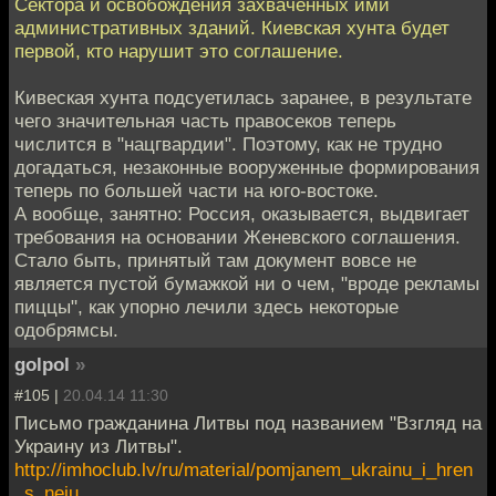
Сектора и освобождения захваченных ими
административных зданий. Киевская хунта будет
первой, кто нарушит это соглашение.
Кивеская хунта подсуетилась заранее, в результате
чего значительная часть правосеков теперь
числится в "нацгвардии". Поэтому, как не трудно
догадаться, незаконные вооруженные формирования
теперь по большей части на юго-востоке.
А вообще, занятно: Россия, оказывается, выдвигает
требования на основании Женевского соглашения.
Стало быть, принятый там документ вовсе не
является пустой бумажкой ни о чем, "вроде рекламы
пиццы", как упорно лечили здесь некоторые
одобрямсы.
golpol
»
#105 |
20.04.14 11:30
Письмо гражданина Литвы под названием "Взгляд на
Украину из Литвы".
http://imhoclub.lv/ru/material/pomjanem_ukrainu_i_hren
_s_neju