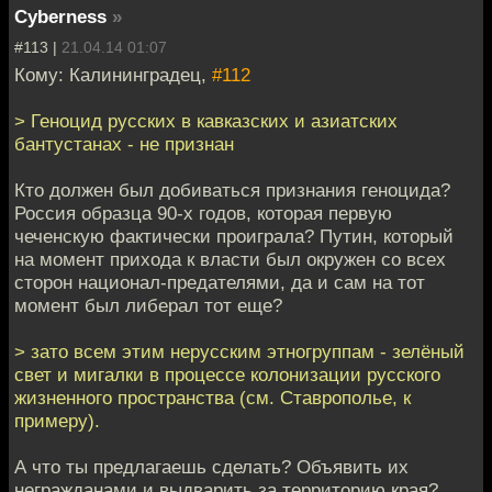
Cyberness
»
#113 |
21.04.14 01:07
Кому: Калининградец,
#112
> Геноцид русских в кавказских и азиатских
бантустанах - не признан
Кто должен был добиваться признания геноцида?
Россия образца 90-х годов, которая первую
чеченскую фактически проиграла? Путин, который
на момент прихода к власти был окружен со всех
сторон национал-предателями, да и сам на тот
момент был либерал тот еще?
> зато всем этим нерусским этногруппам - зелёный
свет и мигалки в процессе колонизации русского
жизненного пространства (см. Ставрополье, к
примеру).
А что ты предлагаешь сделать? Объявить их
негражданами и выдварить за территорию края?