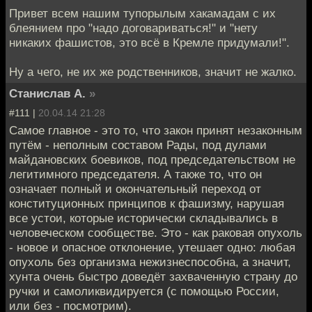
Привет всем нашим тупорылым хакамадам с их
блеянием про "надо договариваться!" и "нету
никаких фашистов, это всё в Кремле придумали!".
Ну а чего, не их же родственников, значит не жалко.
Станислав А.
»
#111 |
20.04.14 21:28
Самое главное - это то, что закон принят незаконным
путём - неполным составом Рады, под дулами
майдановских боевиков, под председательством не
легитимного председателя. А также то, что он
означает полный и окончательный переход от
конституционных принципов к фашизму, нарушая
все устои, которые исторически складывались в
человеческом сообществе. Это - как раковая опухоль
- новое и опасное отклонение, утешает одно: любая
опухоль без организма нежизнеспособна, а значит,
хунта очень быстро доведёт захваченную страну до
ручки и самоликвидируется (с помощью России,
или без - посмотрим).