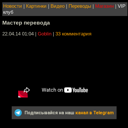
Новости
|
Картинки
|
Видео
|
Переводы
|
Магазин
|
VIP
клуб
Мастер перевода
22.04.14 01:04
|
Goblin
|
33 комментария
Подписывайся на наш
канал в Telegram