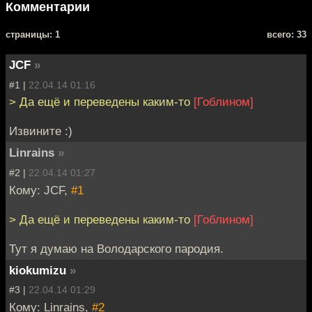
Комментарии
cтраницы: 1
всего: 33
JCF
»
#1 |
22.04.14 01:16
> Да ещё и переведены каким-то
[Гоблином]
Извините :)
Linrains
»
#2 |
22.04.14 01:27
Кому: JCF,
#1
> Да ещё и переведены каким-то
[Гоблином]
Тут я думаю на Володарского пародия.
kiokumizu
»
#3 |
22.04.14 01:29
Кому: Linrains,
#2