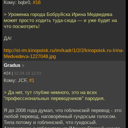
Кому: bqbr0,
#16
> Уроженка города Бобруйска Ирина Медведева
может просто ходить туда-сюда — и уже будет на
что посмотреть!
ДА!
http://st-im.kinopoisk.ru/im/kadr/1/2/2/kinopoisk.ru-Irina-
Medvedeva-1227048.jpg
Gradus
»
#24 |
22.04.14 12:01
Кому: JCF,
#1
> Да нет, тут глубже немного, это на всех
"профессиональных переводчиков" пародия.
Я до 2008 года думал, что гоблинский перевод - это
любой перевод, наговорённый гундосым голосом.
Типа потому и гоблинский, что гундосый.