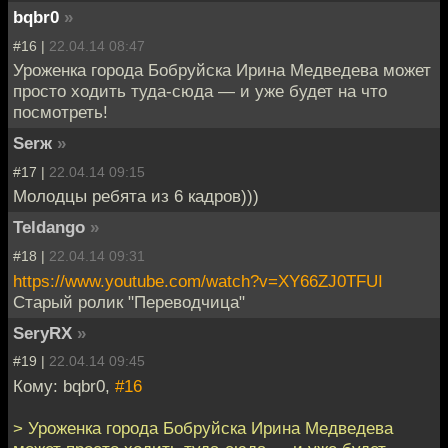
bqbr0
»
#16 |
22.04.14 08:47
Уроженка города Бобруйска Ирина Медведева может
просто ходить туда-сюда — и уже будет на что
посмотреть!
Serж
»
#17 |
22.04.14 09:15
Молодцы ребята из 6 кадров)))
Teldango
»
#18 |
22.04.14 09:31
https://www.youtube.com/watch?v=XY66ZJ0TFUI
Старый ролик "Переводчица"
SeryRX
»
#19 |
22.04.14 09:45
Кому: bqbr0,
#16
> Уроженка города Бобруйска Ирина Медведева