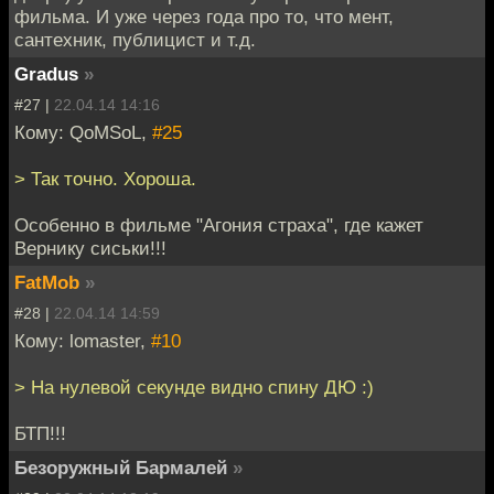
фильма. И уже через года про то, что мент,
сантехник, публицист и т.д.
Gradus
»
#27 |
22.04.14 14:16
Кому: QoMSoL,
#25
> Так точно. Хороша.
Особенно в фильме "Агония страха", где кажет
Вернику сиськи!!!
FatMob
»
#28 |
22.04.14 14:59
Кому: lomaster,
#10
> На нулевой секунде видно спину ДЮ :)
БТП!!!
Безоружный Бармалей
»