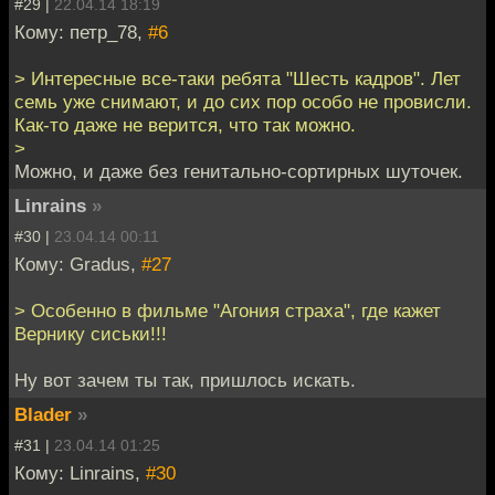
#29 |
22.04.14 18:19
Кому: петр_78,
#6
> Интересные все-таки ребята "Шесть кадров". Лет
семь уже снимают, и до сих пор особо не провисли.
Как-то даже не верится, что так можно.
>
Можно, и даже без генитально-сортирных шуточек.
Linrains
»
#30 |
23.04.14 00:11
Кому: Gradus,
#27
> Особенно в фильме "Агония страха", где кажет
Вернику сиськи!!!
Ну вот зачем ты так, пришлось искать.
Blader
»
#31 |
23.04.14 01:25
Кому: Linrains,
#30