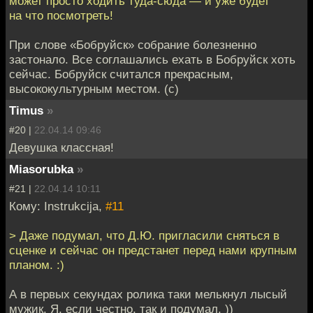
может просто ходить туда-сюда — и уже будет
на что посмотреть!
При слове «Бобруйск» собрание болезненно
застонало. Все соглашались ехать в Бобруйск хоть
сейчас. Бобруйск считался прекрасным,
высококультурным местом. (c)
Timus
»
#20 |
22.04.14 09:46
Девушка классная!
Miasorubka
»
#21 |
22.04.14 10:11
Кому: Instrukcija,
#11
> Даже подумал, что Д.Ю. пригласили сняться в
сценке и сейчас он предстанет перед нами крупным
планом. :)
А в первых секундах ролика таки мелькнул лысый
мужик. Я, если честно, так и подумал. ))