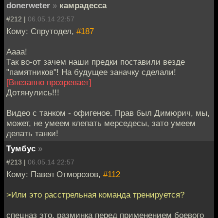
donerweter
»
камрадесса
#212 |
06.05.14 22:57
Кому: Спрутодел,
#187
Аааа!
Так во-от зачем наши предки поставили везде
"памятников"! На будущее заначку сделали!
[Внезапно прозревает]
Дотянулись!!!
Видео с танком - офигеное. Прав был Димюрич, мы,
может, не умеем клепать мерседесы, зато умеем
делать танки!
Тумбус
»
#213 |
06.05.14 22:57
Кому: Павел Отморозов,
#112
>Или это расстрельная команда тренируется?
спецназ это, разминка перед применением боевого