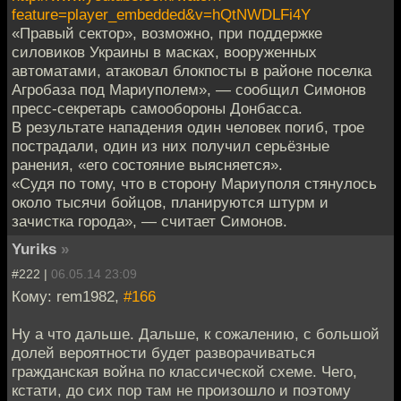
feature=player_embedded&v=hQtNWDLFi4Y
«Правый сектор», возможно, при поддержке
силовиков Украины в масках, вооруженных
автоматами, атаковал блокпосты в районе поселка
Агробаза под Мариуполем», — сообщил Симонов
пресс-секретарь самообороны Донбасса.
В результате нападения один человек погиб, трое
пострадали, один из них получил серьёзные
ранения, «его состояние выясняется».
«Судя по тому, что в сторону Мариуполя стянулось
около тысячи бойцов, планируются штурм и
зачистка города», — считает Симонов.
Yuriks
»
#222 |
06.05.14 23:09
Кому: rem1982,
#166
Ну а что дальше. Дальше, к сожалению, с большой
долей вероятности будет разворачиваться
гражданская война по классической схеме. Чего,
кстати, до сих пор там не произошло и поэтому