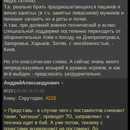
недостаточно.
Т.е. реально брать праздношатающихся пацанов и
вечно занятых (в т.ч. занятых пивасиком) мужиков и
пинками загонять их в роты и полки.
А там, при должной военно-технической и всяко-
специальной поддержке постепенно переходить от
оборонительных боёв к походу на Днепропетровск,
Запорожье, Харьков. Затем, с неизбежностью, -
Киев.
Но это классическая схема. А сейчас очень много
непредсказуемых козырей в рукавах игроков, и как
всё выйдех - предсказать затруднительно.
АндрейАлександрович
»
#223 |
06.05.14 23:09
Кому: Спрутодел,
#215
> Представь - в случае чего с постаментов снимают
танки, "катюши", проводят ТО, заправляют - и
техника идет в бой. А уже потом, технику с
почестями возвращают на постамент. До