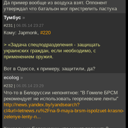
Да пример вообще из воздуха взят. Оппонент
утверждал что батальон мог пристрелить пастуха
Тумбус
»
#231 |
06.05.14 23:27
Кому: Japmonk,
#220
> «Задача спецподразделения - защищать
украинских граждан, если необходимо, с
применением оружия.
Вот в Одессе, к примеру, защитили, да?
ecolog
»
#232 |
06.05.14 23:29
Что-то в Белоруссии непонятное: "В Гомеле БРСМ
рекомендует не использовать георгиевские ленты"
http://news.yandex.by/yandsearch?
cl4url=letnews.ru%2Fna-9-maya-brsm-ispolzuet-krasno-
zelenye-lenty-n...