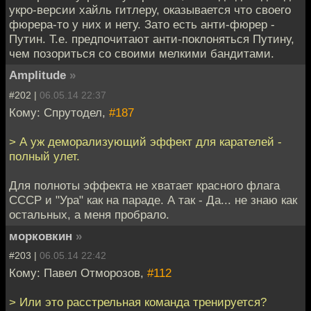
укро-версии хайль гитлеру, оказывается что своего
фюрера-то у них и нету. Зато есть анти-фюрер -
Путин. Т.е. предпочитают анти-поклоняться Путину,
чем позориться со своими мелкими бандитами.
Amplitude
»
#202 |
06.05.14 22:37
Кому: Спрутодел,
#187
> А уж деморализующий эффект для карателей -
полный улет.
Для полноты эффекта не хватает красного флага
СССР и "Ура" как на параде. А так - Да... не знаю как
остальных, а меня пробрало.
морковкин
»
#203 |
06.05.14 22:42
Кому: Павел Отморозов,
#112
> Или это расстрельная команда тренируется?