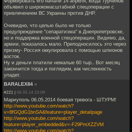
Формировать его начали 14 апреля, когда Турчинов
объявил о широкомасштабной спецоперации с
привлечением ВС Украины против ДНР.
Очевидно, что целью было не только
предупреждение "сепаратизма" в Днепропетровске,
но и поддержка военной спецоперации. Видимо, да,
армии, показалось мало. Преподносилось это через
призму- Россия оккупировала с помощью шпионов
восток.
Ну и деньги платили немалые 60 тыр.. Вот месяц
закончится тогда и поглядим, как численность
упадет.
BARALEX84
»
#221 |
06.05.14 23:09
Мариуполь 06.05.2014 боевая тревога - ШТУРМ!
http://www.youtube.com/watch?
v=8fGQdG1bnSA&feature=player_detailpage
http://www.youtube.com/watch?
feature=player_embedded&v=-F29PmXZZVM
http://www.youtube.com/watch?