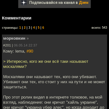
Подписывайся на канал в
Дзен
Комментарии
cтраницы:
1
|
2
| 3 |
4
|
5
|
6
всего: 543
морковкин
»
#201 |
06.05.14 22:37
Кому: lema,
#90
> Интересно, кого же они всё таки называют
москалями?
Москалями они называют тех, кого они убивают.
Убивают они тех, кто стоит у них на пути и не может
защититься.
Про этот ролик видел в интернете толковое, на мой
взгляд, наблюдение: они кричат "хайль украине",
они кричат "украина убер алес", но когда доходит до