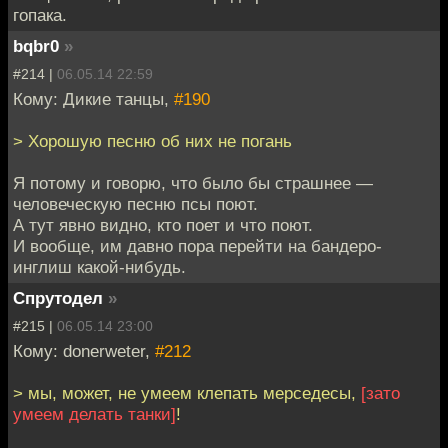
гопака.
bqbr0
»
#214 |
06.05.14 22:59
Кому: Дикие танцы,
#190
> Хорошую песню об них не погань
Я потому и говорю, что было бы страшнее —
человеческую песню псы поют.
А тут явно видно, кто поет и что поют.
И вообще, им давно пора перейти на бандеро-
инглиш какой-нибудь.
Спрутодел
»
#215 |
06.05.14 23:00
Кому: donerweter,
#212
> мы, может, не умеем клепать мерседесы,
[зато
умеем делать танки]
!