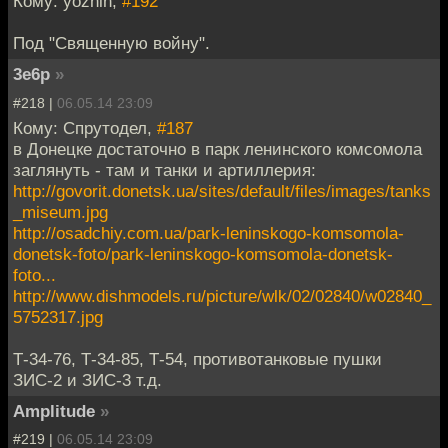
Кому: yozhin,
#192
Под "Священную войну".
3e6p
»
#218 |
06.05.14 23:09
Кому: Спрутодел,
#187
в Донецке достаточно в парк ленинского комсомола
заглянуть - там и танки и артиллерия:
http://govorit.donetsk.ua/sites/default/files/images/tanks
_miseum.jpg
http://osadchiy.com.ua/park-leninskogo-komsomola-
donetsk-foto/park-leninskogo-komsomola-donetsk-
foto...
http://www.dishmodels.ru/picture/wlk/02/02840/w02840_
5752317.jpg
Т-34-76, Т-34-85, Т-54, противотанковые пушки
ЗИС-2 и ЗИС-3 т.д.
Amplitude
»
#219 |
06.05.14 23:09