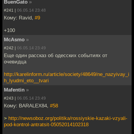
BuenGato
»
#241 |
06.05.14 23:48
Кому: Ravid,
#9
+100
McAsmo
»
#242 |
06.05.14 23:49
Еще один рассказ об одесских событиях от
очевидца
http://karelinform.ru/article/society/48649/ne_nazyivay_i
h_lyudmi_eto__tvari
Mafentin
»
#243 |
06.05.14 23:49
Кому: BARALEX84,
#58
>
http://newsoboz.org/politika/rossiyskie-kazaki-vzyali-
pod-kontrol-antratsit-05052014102318