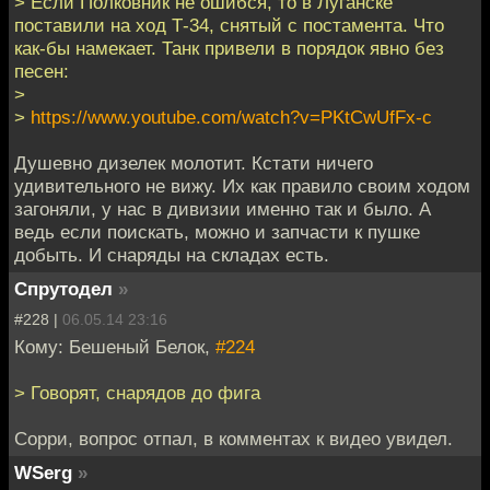
> Если Полковник не ошибся, то в Луганске
поставили на ход Т-34, снятый с постамента. Что
как-бы намекает. Танк привели в порядок явно без
песен:
>
>
https://www.youtube.com/watch?v=PKtCwUfFx-c
Душевно дизелек молотит. Кстати ничего
удивительного не вижу. Их как правило своим ходом
загоняли, у нас в дивизии именно так и было. А
ведь если поискать, можно и запчасти к пушке
добыть. И снаряды на складах есть.
Спрутодел
»
#228 |
06.05.14 23:16
Кому: Бешеный Белок,
#224
> Говорят, снарядов до фига
Сорри, вопрос отпал, в комментах к видео увидел.
WSerg
»