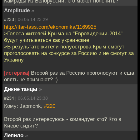
Камрады из Белоруссии, кто может пояснить?
Amplitude
»
#233 |
06.05.14 23:29
http://itar-tass.com/ekonomika/1169925
>Голоса жителей Крыма на "Евровидении-2014"
будут учитываться как украинские
>В результате жители полуострова Крым смогут
проголосовать на конкурсе за Россию и не смогут за
Украину
[истерика]
Второй раз за Россию проголосуют и сша
опять не признают? :)
Дикие танцы
»
#234 |
06.05.14 23:38
Кому: Japmonk,
#220
Второй раз интересуюсь - командует кто? Кто в
Киеве сидит?
Лепило
»