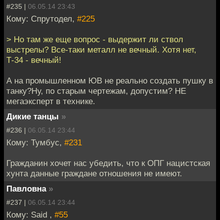
#235 |
06.05.14 23:43
Кому: Спрутодел,
#225
> Но там же еще вопрос - выдержит ли ствол
выстрелы? Все-таки металл не вечный. Хотя нет,
Т-34 - вечный!
А на промышленном ЮВ не реально создать пушку в
танку?Ну, по старым чертежам, допустим? НЕ
мегаэксперт в технике.
Дикие танцы
»
#236 |
06.05.14 23:44
Кому: Тумбус,
#231
Гражданин хочет нас убедить, что к ОПГ нацистская
хунта данные граждане отношения не имеют.
Павловна
»
#237 |
06.05.14 23:44
Кому: Said ,
#55