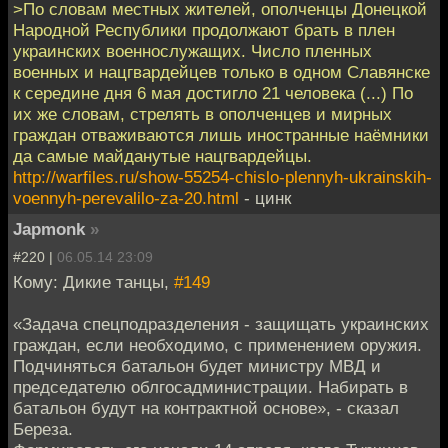
>По словам местных жителей, ополченцы Донецкой
Народной Республики продолжают брать в плен
украинских военнослужащих. Число пленных
военных и нацгвардейцев только в одном Славянске
к середине дня 6 мая достигло 21 человека (...) По
их же словам, стрелять в ополченцев и мирных
граждан отваживаются лишь иностранные наёмники
да самые майданутые нацгвардейцы.
http://warfiles.ru/show-55254-chislo-plennyh-ukrainskih-
voennyh-perevalilo-za-20.html
- цинк
Japmonk
»
#220 |
06.05.14 23:09
Кому: Дикие танцы,
#149
«Задача спецподразделения - защищать украинских
граждан, если необходимо, с применением оружия.
Подчиняться батальон будет министру МВД и
председателю облгосадминистрации. Набирать в
батальон будут на контрактной основе», - сказал
Береза.