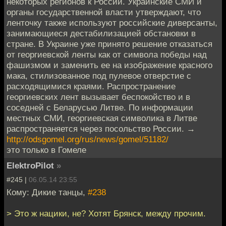
некоторых регионов к России. Украинские СМИ и
органы государственной власти утверждают, что
ленточку также используют российские диверсанты,
занимающиеся дестабилизацией обстановки в
стране. В Украине уже принято решение отказаться
от георгиевской ленты как от символа победы над
фашизмом и заменить ее на изображение красного
мака, стилизованное под пулевое отверстие с
расходящимися краями. Распространение
георгиевских лент вызывает беспокойство и в
соседней с Беларусью Литве. По информации
местных СМИ, георгиевская символика в Литве
распространяется через посольство России. →
http://odsgomel.org/rus/news/gomel/51182/
это только в Гомеле
ElektroPilot
»
#245 |
06.05.14 23:55
Кому: Дикие танцы,
#238
> Это ж нацики, не? Хотят Брянск, между прочим.