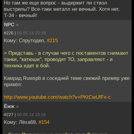
Но там же еще вопрос - выдержит ли ствол
выстрелы? Все-таки металл не вечный. Хотя нет,
Т-34 - вечный!
NPC
»
#226 |
06.05.14 23:16
Кому: Спрутодел,
#215
> Представь - в случае чего с постаментов снимают
танки, "катюши", проводят ТО, заправляют - и
техника идет в бой.
Камрад Ruwspb в соседней теме свежий пример уже
привёл:
http://www.youtube.com/watch?v=PKtCwUfFx-c
Ёжж
»
#227 |
06.05.14 23:16
Кому: Лёха69,
#154