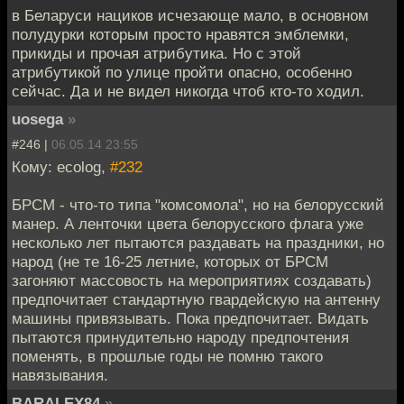
в Беларуси нациков исчезающе мало, в основном
полудурки которым просто нравятся эмблемки,
прикиды и прочая атрибутика. Но с этой
атрибутикой по улице пройти опасно, особенно
сейчас. Да и не видел никогда чтоб кто-то ходил.
uosega
»
#246 |
06.05.14 23:55
Кому: ecolog,
#232
БРСМ - что-то типа "комсомола", но на белорусский
манер. А ленточки цвета белорусского флага уже
несколько лет пытаются раздавать на праздники, но
народ (не те 16-25 летние, которых от БРСМ
загоняют массовость на мероприятиях создавать)
предпочитает стандартную гвардейскую на антенну
машины привязывать. Пока предпочитает. Видать
пытаются принудительно народу предпочтения
поменять, в прошлые годы не помню такого
навязывания.
BARALEX84
»